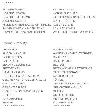
Kinder
BILDERBÜCHER
FEDERMAPPEN
HÖRSPIELBOXEN
HÖRSPIEL FIGUREN
HÖRSPIEL ZUBEHÖR
JAUSENBOX & TRINKFLASCHEN
JUGENDBÜCHER
KINDERBÜCHER
KINDERGARTENRUCKSACK | KINDERGARTENBEUTEL
KUSCHELTIERE
SACHBÜCHER & KINDERLEXIKA
SCHULTASCHEN
TURNBEUTEL & SPORTTASCHEN
WEIHNACHTSKINDERBÜCHER
Home & Beauty
AFTER SUN
AUGENCREME
AUGEN MAKE UP
AUGENMAKEUP ENTFERNER
BACKFORMEN
BADTEPPICH
BADEMÄNTEL
BADEZIMMER
BEAUTY GESCHENKE
BESTECK
BETTDECKEN
BETTWÄSCHE & BETTBEZÜGE
DAMEN PARFUM
DEO & DEODORANTS
DUSCHGEL & BADESCHAUM
GÄSTETÜCHER
GESCHENKE FÜR JEDEN ANLASS
FÜR SIE
GESICHTSCREME
GESICHTSCREME HERREN
GESICHTSPFLEGE
GESICHTSREINIGUNG
GESICHTSREINIGUNG HERREN
GLÄSER
GRILLER
GRILLZUBEHÖR
HANDTÜCHER
HERREN PARFUM
KERZEN
KOCHBESTECK