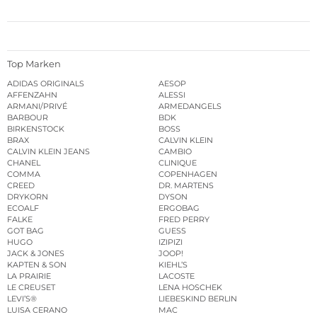
Top Marken
ADIDAS ORIGINALS
AESOP
AFFENZAHN
ALESSI
ARMANI/PRIVÉ
ARMEDANGELS
BARBOUR
BDK
BIRKENSTOCK
BOSS
BRAX
CALVIN KLEIN
CALVIN KLEIN JEANS
CAMBIO
CHANEL
CLINIQUE
COMMA
COPENHAGEN
CREED
DR. MARTENS
DRYKORN
DYSON
ECOALF
ERGOBAG
FALKE
FRED PERRY
GOT BAG
GUESS
HUGO
IZIPIZI
JACK & JONES
JOOP!
KAPTEN & SON
KIEHL’S
LA PRAIRIE
LACOSTE
LE CREUSET
LENA HOSCHEK
LEVI’S®
LIEBESKIND BERLIN
LUISA CERANO
MAC