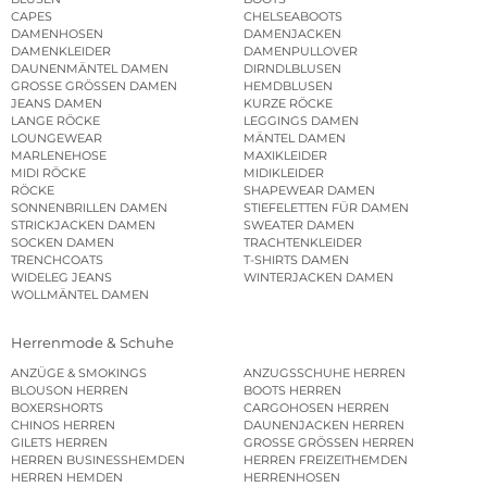
CAPES
CHELSEABOOTS
DAMENHOSEN
DAMENJACKEN
DAMENKLEIDER
DAMENPULLOVER
DAUNENMÄNTEL DAMEN
DIRNDLBLUSEN
GROSSE GRÖSSEN DAMEN
HEMDBLUSEN
JEANS DAMEN
KURZE RÖCKE
LANGE RÖCKE
LEGGINGS DAMEN
LOUNGEWEAR
MÄNTEL DAMEN
MARLENEHOSE
MAXIKLEIDER
MIDI RÖCKE
MIDIKLEIDER
RÖCKE
SHAPEWEAR DAMEN
SONNENBRILLEN DAMEN
STIEFELETTEN FÜR DAMEN
STRICKJACKEN DAMEN
SWEATER DAMEN
SOCKEN DAMEN
TRACHTENKLEIDER
TRENCHCOATS
T-SHIRTS DAMEN
WIDELEG JEANS
WINTERJACKEN DAMEN
WOLLMÄNTEL DAMEN
Herrenmode & Schuhe
ANZÜGE & SMOKINGS
ANZUGSSCHUHE HERREN
BLOUSON HERREN
BOOTS HERREN
BOXERSHORTS
CARGOHOSEN HERREN
CHINOS HERREN
DAUNENJACKEN HERREN
GILETS HERREN
GROSSE GRÖSSEN HERREN
HERREN BUSINESSHEMDEN
HERREN FREIZEITHEMDEN
HERREN HEMDEN
HERRENHOSEN