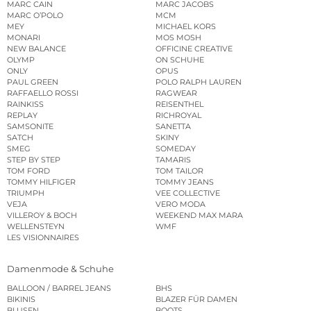
MARC CAIN
MARC JACOBS
MARC O’POLO
MCM
MEY
MICHAEL KORS
MONARI
MOS MOSH
NEW BALANCE
OFFICINE CREATIVE
OLYMP
ON SCHUHE
ONLY
OPUS
PAUL GREEN
POLO RALPH LAUREN
RAFFAELLO ROSSI
RAGWEAR
RAINKISS
REISENTHEL
REPLAY
RICHROYAL
SAMSONITE
SANETTA
SATCH
SKINY
SMEG
SOMEDAY
STEP BY STEP
TAMARIS
TOM FORD
TOM TAILOR
TOMMY HILFIGER
TOMMY JEANS
TRIUMPH
VEE COLLECTIVE
VEJA
VERO MODA
VILLEROY & BOCH
WEEKEND MAX MARA
WELLENSTEYN
WMF
LES VISIONNAIRES
Damenmode & Schuhe
BALLOON / BARREL JEANS
BHS
BIKINIS
BLAZER FÜR DAMEN
BLUSEN
BOOTS