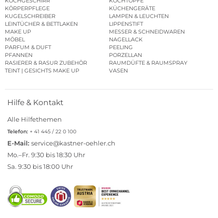
KOCHGESCHIRR
KOCHTÖPFE
KÖRPERPFLEGE
KÜCHENGERÄTE
KUGELSCHREIBER
LAMPEN & LEUCHTEN
LEINTÜCHER & BETTLAKEN
LIPPENSTIFT
MAKE UP
MESSER & SCHNEIDWAREN
MÖBEL
NAGELLACK
PARFUM & DUFT
PEELING
PFANNEN
PORZELLAN
RASIERER & RASUR ZUBEHÖR
RAUMDÜFTE & RAUMSPRAY
TEINT | GESICHTS MAKE UP
VASEN
Hilfe & Kontakt
Alle Hilfethemen
Telefon:
+ 41 445 / 22 0 100
E-Mail:
service@kastner-oehler.ch
Mo.–Fr. 9:30 bis 18:30 Uhr
Sa. 9:30 bis 18:00 Uhr