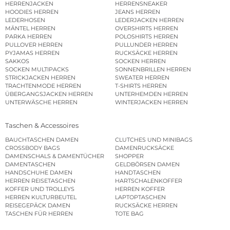
HERRENJACKEN
HERRENSNEAKER
HOODIES HERREN
JEANS HERREN
LEDERHOSEN
LEDERJACKEN HERREN
MÄNTEL HERREN
OVERSHIRTS HERREN
PARKA HERREN
POLOSHIRTS HERREN
PULLOVER HERREN
PULLUNDER HERREN
PYJAMAS HERREN
RUCKSÄCKE HERREN
SAKKOS
SOCKEN HERREN
SOCKEN MULTIPACKS
SONNENBRILLEN HERREN
STRICKJACKEN HERREN
SWEATER HERREN
TRACHTENMODE HERREN
T-SHIRTS HERREN
ÜBERGANGSJACKEN HERREN
UNTERHEMDEN HERREN
UNTERWÄSCHE HERREN
WINTERJACKEN HERREN
Taschen & Accessoires
BAUCHTASCHEN DAMEN
CLUTCHES UND MINIBAGS
CROSSBODY BAGS
DAMENRUCKSÄCKE
DAMENSCHALS & DAMENTÜCHER
SHOPPER
DAMENTASCHEN
GELDBÖRSEN DAMEN
HANDSCHUHE DAMEN
HANDTASCHEN
HERREN REISETASCHEN
HARTSCHALENKOFFER
KOFFER UND TROLLEYS
HERREN KOFFER
HERREN KULTURBEUTEL
LAPTOPTASCHEN
REISEGEPÄCK DAMEN
RUCKSÄCKE HERREN
TASCHEN FÜR HERREN
TOTE BAG