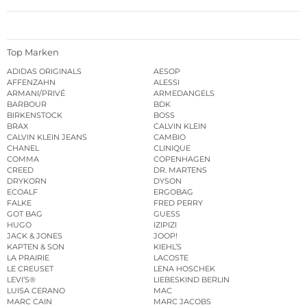
Top Marken
ADIDAS ORIGINALS
AESOP
AFFENZAHN
ALESSI
ARMANI/PRIVÉ
ARMEDANGELS
BARBOUR
BDK
BIRKENSTOCK
BOSS
BRAX
CALVIN KLEIN
CALVIN KLEIN JEANS
CAMBIO
CHANEL
CLINIQUE
COMMA
COPENHAGEN
CREED
DR. MARTENS
DRYKORN
DYSON
ECOALF
ERGOBAG
FALKE
FRED PERRY
GOT BAG
GUESS
HUGO
IZIPIZI
JACK & JONES
JOOP!
KAPTEN & SON
KIEHL’S
LA PRAIRIE
LACOSTE
LE CREUSET
LENA HOSCHEK
LEVI’S®
LIEBESKIND BERLIN
LUISA CERANO
MAC
MARC CAIN
MARC JACOBS