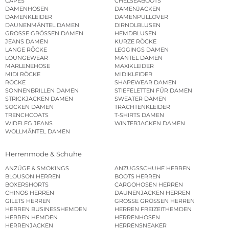
CAPES
CHELSEABOOTS
DAMENHOSEN
DAMENJACKEN
DAMENKLEIDER
DAMENPULLOVER
DAUNENMÄNTEL DAMEN
DIRNDLBLUSEN
GROSSE GRÖSSEN DAMEN
HEMDBLUSEN
JEANS DAMEN
KURZE RÖCKE
LANGE RÖCKE
LEGGINGS DAMEN
LOUNGEWEAR
MÄNTEL DAMEN
MARLENEHOSE
MAXIKLEIDER
MIDI RÖCKE
MIDIKLEIDER
RÖCKE
SHAPEWEAR DAMEN
SONNENBRILLEN DAMEN
STIEFELETTEN FÜR DAMEN
STRICKJACKEN DAMEN
SWEATER DAMEN
SOCKEN DAMEN
TRACHTENKLEIDER
TRENCHCOATS
T-SHIRTS DAMEN
WIDELEG JEANS
WINTERJACKEN DAMEN
WOLLMÄNTEL DAMEN
Herrenmode & Schuhe
ANZÜGE & SMOKINGS
ANZUGSSCHUHE HERREN
BLOUSON HERREN
BOOTS HERREN
BOXERSHORTS
CARGOHOSEN HERREN
CHINOS HERREN
DAUNENJACKEN HERREN
GILETS HERREN
GROSSE GRÖSSEN HERREN
HERREN BUSINESSHEMDEN
HERREN FREIZEITHEMDEN
HERREN HEMDEN
HERRENHOSEN
HERRENJACKEN
HERRENSNEAKER