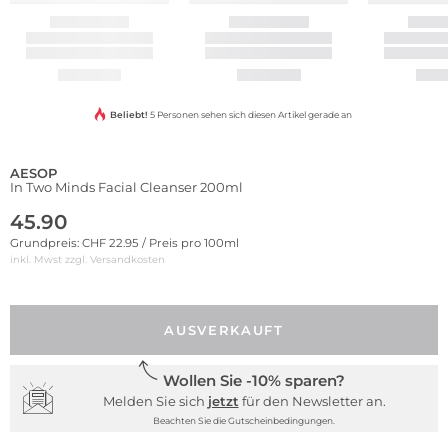
Beliebt!
5 Personen sehen sich diesen Artikel gerade an
AESOP
In Two Minds Facial Cleanser 200ml
45.90
Grundpreis: CHF 22.95 / Preis pro 100ml
inkl. Mwst zzgl.
Versandkosten
AUSVERKAUFT
Wollen Sie -10% sparen?
Melden Sie sich
jetzt
für den Newsletter an.
Beachten Sie die Gutscheinbedingungen.