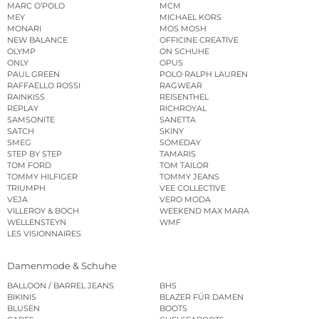
MARC O’POLO
MCM
MEY
MICHAEL KORS
MONARI
MOS MOSH
NEW BALANCE
OFFICINE CREATIVE
OLYMP
ON SCHUHE
ONLY
OPUS
PAUL GREEN
POLO RALPH LAUREN
RAFFAELLO ROSSI
RAGWEAR
RAINKISS
REISENTHEL
REPLAY
RICHROYAL
SAMSONITE
SANETTA
SATCH
SKINY
SMEG
SOMEDAY
STEP BY STEP
TAMARIS
TOM FORD
TOM TAILOR
TOMMY HILFIGER
TOMMY JEANS
TRIUMPH
VEE COLLECTIVE
VEJA
VERO MODA
VILLEROY & BOCH
WEEKEND MAX MARA
WELLENSTEYN
WMF
LES VISIONNAIRES
Damenmode & Schuhe
BALLOON / BARREL JEANS
BHS
BIKINIS
BLAZER FÜR DAMEN
BLUSEN
BOOTS