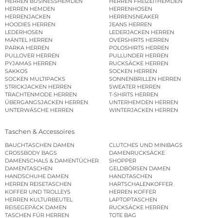
HERREN BUSINESSHEMDEN
HERREN FREIZEITHEMDEN
HERREN HEMDEN
HERRENHOSEN
HERRENJACKEN
HERRENSNEAKER
HOODIES HERREN
JEANS HERREN
LEDERHOSEN
LEDERJACKEN HERREN
MÄNTEL HERREN
OVERSHIRTS HERREN
PARKA HERREN
POLOSHIRTS HERREN
PULLOVER HERREN
PULLUNDER HERREN
PYJAMAS HERREN
RUCKSÄCKE HERREN
SAKKOS
SOCKEN HERREN
SOCKEN MULTIPACKS
SONNENBRILLEN HERREN
STRICKJACKEN HERREN
SWEATER HERREN
TRACHTENMODE HERREN
T-SHIRTS HERREN
ÜBERGANGSJACKEN HERREN
UNTERHEMDEN HERREN
UNTERWÄSCHE HERREN
WINTERJACKEN HERREN
Taschen & Accessoires
BAUCHTASCHEN DAMEN
CLUTCHES UND MINIBAGS
CROSSBODY BAGS
DAMENRUCKSÄCKE
DAMENSCHALS & DAMENTÜCHER
SHOPPER
DAMENTASCHEN
GELDBÖRSEN DAMEN
HANDSCHUHE DAMEN
HANDTASCHEN
HERREN REISETASCHEN
HARTSCHALENKOFFER
KOFFER UND TROLLEYS
HERREN KOFFER
HERREN KULTURBEUTEL
LAPTOPTASCHEN
REISEGEPÄCK DAMEN
RUCKSÄCKE HERREN
TASCHEN FÜR HERREN
TOTE BAG