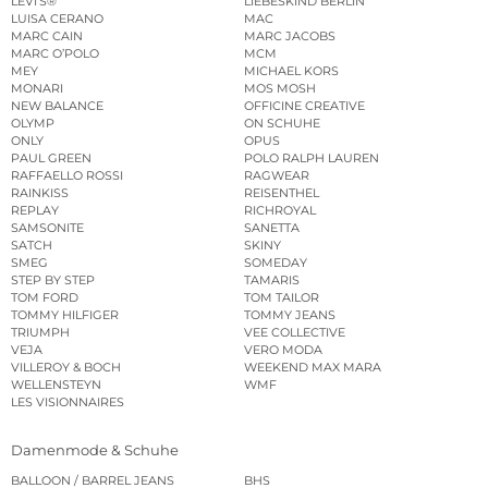
LEVI’S®
LIEBESKIND BERLIN
LUISA CERANO
MAC
MARC CAIN
MARC JACOBS
MARC O’POLO
MCM
MEY
MICHAEL KORS
MONARI
MOS MOSH
NEW BALANCE
OFFICINE CREATIVE
OLYMP
ON SCHUHE
ONLY
OPUS
PAUL GREEN
POLO RALPH LAUREN
RAFFAELLO ROSSI
RAGWEAR
RAINKISS
REISENTHEL
REPLAY
RICHROYAL
SAMSONITE
SANETTA
SATCH
SKINY
SMEG
SOMEDAY
STEP BY STEP
TAMARIS
TOM FORD
TOM TAILOR
TOMMY HILFIGER
TOMMY JEANS
TRIUMPH
VEE COLLECTIVE
VEJA
VERO MODA
VILLEROY & BOCH
WEEKEND MAX MARA
WELLENSTEYN
WMF
LES VISIONNAIRES
Damenmode & Schuhe
BALLOON / BARREL JEANS
BHS