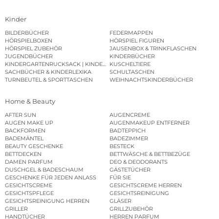
Kinder
BILDERBÜCHER
FEDERMAPPEN
HÖRSPIELBOXEN
HÖRSPIEL FIGUREN
HÖRSPIEL ZUBEHÖR
JAUSENBOX & TRINKFLASCHEN
JUGENDBÜCHER
KINDERBÜCHER
KINDERGARTENRUCKSACK | KINDERGARTENBEUTEL
KUSCHELTIERE
SACHBÜCHER & KINDERLEXIKA
SCHULTASCHEN
TURNBEUTEL & SPORTTASCHEN
WEIHNACHTSKINDERBÜCHER
Home & Beauty
AFTER SUN
AUGENCREME
AUGEN MAKE UP
AUGENMAKEUP ENTFERNER
BACKFORMEN
BADTEPPICH
BADEMÄNTEL
BADEZIMMER
BEAUTY GESCHENKE
BESTECK
BETTDECKEN
BETTWÄSCHE & BETTBEZÜGE
DAMEN PARFUM
DEO & DEODORANTS
DUSCHGEL & BADESCHAUM
GÄSTETÜCHER
GESCHENKE FÜR JEDEN ANLASS
FÜR SIE
GESICHTSCREME
GESICHTSCREME HERREN
GESICHTSPFLEGE
GESICHTSREINIGUNG
GESICHTSREINIGUNG HERREN
GLÄSER
GRILLER
GRILLZUBEHÖR
HANDTÜCHER
HERREN PARFUM