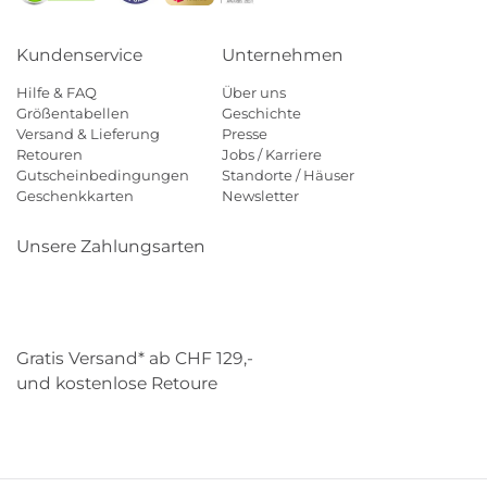
Kundenservice
Unternehmen
Hilfe & FAQ
Über uns
Größentabellen
Geschichte
Versand & Lieferung
Presse
Retouren
Jobs / Karriere
Gutscheinbedingungen
Standorte / Häuser
Geschenkkarten
Newsletter
Unsere Zahlungsarten
Klarna
Mastercard
Visa
Diners
Applepay
Paypal
Gratis Versand* ab CHF 129,-
und kostenlose Retoure
Schweizer Post
Gebrüder Weiss