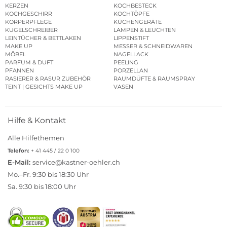
KERZEN
KOCHBESTECK
KOCHGESCHIRR
KOCHTÖPFE
KÖRPERPFLEGE
KÜCHENGERÄTE
KUGELSCHREIBER
LAMPEN & LEUCHTEN
LEINTÜCHER & BETTLAKEN
LIPPENSTIFT
MAKE UP
MESSER & SCHNEIDWAREN
MÖBEL
NAGELLACK
PARFUM & DUFT
PEELING
PFANNEN
PORZELLAN
RASIERER & RASUR ZUBEHÖR
RAUMDÜFTE & RAUMSPRAY
TEINT | GESICHTS MAKE UP
VASEN
Hilfe & Kontakt
Alle Hilfethemen
Telefon:
+ 41 445 / 22 0 100
E-Mail:
service@kastner-oehler.ch
Mo.–Fr. 9:30 bis 18:30 Uhr
Sa. 9:30 bis 18:00 Uhr