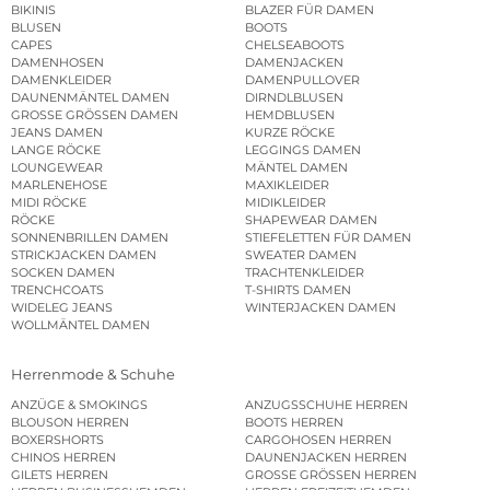
BIKINIS
BLAZER FÜR DAMEN
BLUSEN
BOOTS
CAPES
CHELSEABOOTS
DAMENHOSEN
DAMENJACKEN
DAMENKLEIDER
DAMENPULLOVER
DAUNENMÄNTEL DAMEN
DIRNDLBLUSEN
GROSSE GRÖSSEN DAMEN
HEMDBLUSEN
JEANS DAMEN
KURZE RÖCKE
LANGE RÖCKE
LEGGINGS DAMEN
LOUNGEWEAR
MÄNTEL DAMEN
MARLENEHOSE
MAXIKLEIDER
MIDI RÖCKE
MIDIKLEIDER
RÖCKE
SHAPEWEAR DAMEN
SONNENBRILLEN DAMEN
STIEFELETTEN FÜR DAMEN
STRICKJACKEN DAMEN
SWEATER DAMEN
SOCKEN DAMEN
TRACHTENKLEIDER
TRENCHCOATS
T-SHIRTS DAMEN
WIDELEG JEANS
WINTERJACKEN DAMEN
WOLLMÄNTEL DAMEN
Herrenmode & Schuhe
ANZÜGE & SMOKINGS
ANZUGSSCHUHE HERREN
BLOUSON HERREN
BOOTS HERREN
BOXERSHORTS
CARGOHOSEN HERREN
CHINOS HERREN
DAUNENJACKEN HERREN
GILETS HERREN
GROSSE GRÖSSEN HERREN