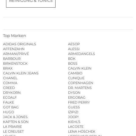
REINIGUNG & TONICS
Top Marken
ADIDAS ORIGINALS
AESOP
AFFENZAHN
ALESSI
ARMANI/PRIVÉ
ARMEDANGELS
BARBOUR
BDK
BIRKENSTOCK
BOSS
BRAX
CALVIN KLEIN
CALVIN KLEIN JEANS
CAMBIO
CHANEL
CLINIQUE
COMMA
COPENHAGEN
CREED
DR. MARTENS
DRYKORN
DYSON
ECOALF
ERGOBAG
FALKE
FRED PERRY
GOT BAG
GUESS
HUGO
IZIPIZI
JACK & JONES
JOOP!
KAPTEN & SON
KIEHL’S
LA PRAIRIE
LACOSTE
LE CREUSET
LENA HOSCHEK