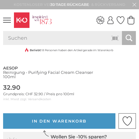
30 TAGE RÜCKGABE
NEW IN
WEDDING
VIBES
Beliebt!
8 Personen haben den Artikel gerade im Warenkorb
AESOP
Reinigung - Purifying Facial Cream Cleanser
100ml
32.90
Grundpreis: CHF 32.90 / Preis pro 100ml
inkl. Mwst zzgl.
Versandkosten
IN DEN WARENKORB
Wollen Sie -10% sparen?