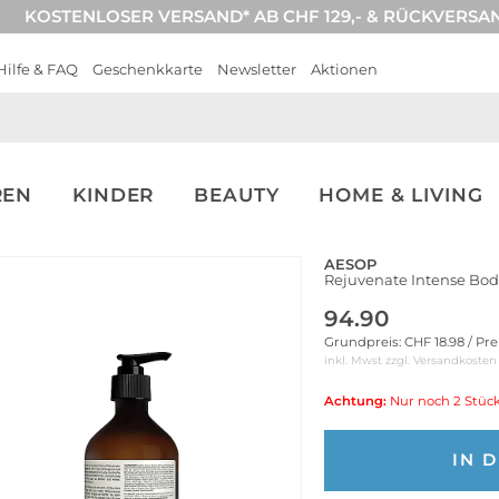
KOSTENLOSER VERSAND* AB CHF 129,- & RÜCKVERSA
Hilfe & FAQ
Geschenkkarte
Newsletter
Aktionen
REN
KINDER
BEAUTY
HOME & LIVING
AESOP
Rejuvenate Intense Bo
94.90
Grundpreis: CHF 18.98 / Pre
inkl. Mwst zzgl.
Versandkosten
Achtung:
Nur noch 2 Stück
IN 