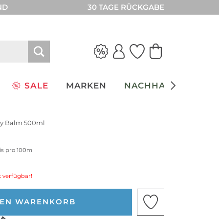
ND
30 TAGE RÜCKGABE
SALE
MARKEN
NACHHALTIGKEIT
dy Balm 500ml
is pro 100ml
 verfügbar!
DEN WARENKORB