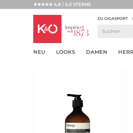
★★★★★ 4,8 / 5,0 STERNE
ZU GIGASPORT
GET THE
NEW IN
WEDDING
LOOK
VIBES
NEU
LOOKS
DAMEN
HER