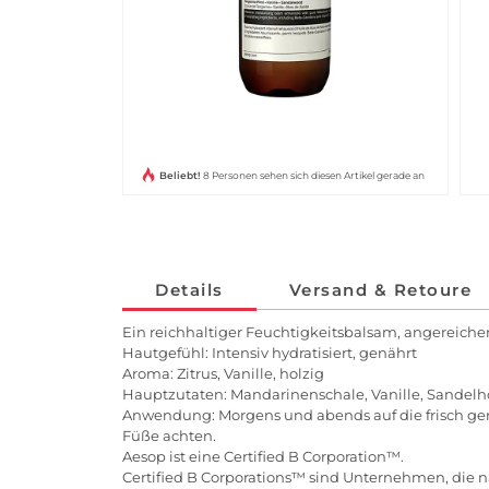
Beliebt!
8 Personen sehen sich diesen Artikel gerade an
Details
Versand & Retoure
Ein reichhaltiger Feuchtigkeitsbalsam, angereich
Hautgefühl: Intensiv hydratisiert, genährt
Aroma: Zitrus, Vanille, holzig
Hauptzutaten: Mandarinenschale, Vanille, Sandelh
Anwendung: Morgens und abends auf die frisch gere
Füße achten.
Aesop ist eine Certified B Corporation™.
Certified B Corporations™ sind Unternehmen, die na