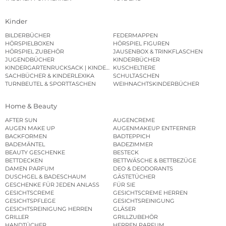
Kinder
BILDERBÜCHER
FEDERMAPPEN
HÖRSPIELBOXEN
HÖRSPIEL FIGUREN
HÖRSPIEL ZUBEHÖR
JAUSENBOX & TRINKFLASCHEN
JUGENDBÜCHER
KINDERBÜCHER
KINDERGARTENRUCKSACK | KINDERGARTENBEUTEL
KUSCHELTIERE
SACHBÜCHER & KINDERLEXIKA
SCHULTASCHEN
TURNBEUTEL & SPORTTASCHEN
WEIHNACHTSKINDERBÜCHER
Home & Beauty
AFTER SUN
AUGENCREME
AUGEN MAKE UP
AUGENMAKEUP ENTFERNER
BACKFORMEN
BADTEPPICH
BADEMÄNTEL
BADEZIMMER
BEAUTY GESCHENKE
BESTECK
BETTDECKEN
BETTWÄSCHE & BETTBEZÜGE
DAMEN PARFUM
DEO & DEODORANTS
DUSCHGEL & BADESCHAUM
GÄSTETÜCHER
GESCHENKE FÜR JEDEN ANLASS
FÜR SIE
GESICHTSCREME
GESICHTSCREME HERREN
GESICHTSPFLEGE
GESICHTSREINIGUNG
GESICHTSREINIGUNG HERREN
GLÄSER
GRILLER
GRILLZUBEHÖR
HANDTÜCHER
HERREN PARFUM