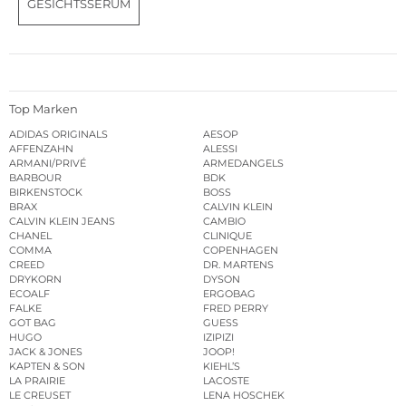
GESICHTSSERUM
Top Marken
ADIDAS ORIGINALS
AESOP
AFFENZAHN
ALESSI
ARMANI/PRIVÉ
ARMEDANGELS
BARBOUR
BDK
BIRKENSTOCK
BOSS
BRAX
CALVIN KLEIN
CALVIN KLEIN JEANS
CAMBIO
CHANEL
CLINIQUE
COMMA
COPENHAGEN
CREED
DR. MARTENS
DRYKORN
DYSON
ECOALF
ERGOBAG
FALKE
FRED PERRY
GOT BAG
GUESS
HUGO
IZIPIZI
JACK & JONES
JOOP!
KAPTEN & SON
KIEHL’S
LA PRAIRIE
LACOSTE
LE CREUSET
LENA HOSCHEK