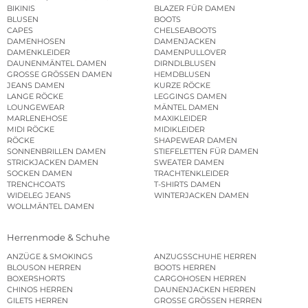
BIKINIS
BLAZER FÜR DAMEN
BLUSEN
BOOTS
CAPES
CHELSEABOOTS
DAMENHOSEN
DAMENJACKEN
DAMENKLEIDER
DAMENPULLOVER
DAUNENMÄNTEL DAMEN
DIRNDLBLUSEN
GROSSE GRÖSSEN DAMEN
HEMDBLUSEN
JEANS DAMEN
KURZE RÖCKE
LANGE RÖCKE
LEGGINGS DAMEN
LOUNGEWEAR
MÄNTEL DAMEN
MARLENEHOSE
MAXIKLEIDER
MIDI RÖCKE
MIDIKLEIDER
RÖCKE
SHAPEWEAR DAMEN
SONNENBRILLEN DAMEN
STIEFELETTEN FÜR DAMEN
STRICKJACKEN DAMEN
SWEATER DAMEN
SOCKEN DAMEN
TRACHTENKLEIDER
TRENCHCOATS
T-SHIRTS DAMEN
WIDELEG JEANS
WINTERJACKEN DAMEN
WOLLMÄNTEL DAMEN
Herrenmode & Schuhe
ANZÜGE & SMOKINGS
ANZUGSSCHUHE HERREN
BLOUSON HERREN
BOOTS HERREN
BOXERSHORTS
CARGOHOSEN HERREN
CHINOS HERREN
DAUNENJACKEN HERREN
GILETS HERREN
GROSSE GRÖSSEN HERREN