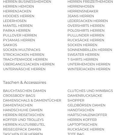
HERREN BUSINESSHEMDEN
HERREN FREIZEITHEMDEN
HERREN HEMDEN
HERRENHOSEN
HERRENJACKEN
HERRENSNEAKER
HOODIES HERREN
JEANS HERREN
LEDERHOSEN
LEDERJACKEN HERREN
MÄNTEL HERREN
OVERSHIRTS HERREN
PARKA HERREN
POLOSHIRTS HERREN
PULLOVER HERREN
PULLUNDER HERREN
PYJAMAS HERREN
RUCKSÄCKE HERREN
SAKKOS
SOCKEN HERREN
SOCKEN MULTIPACKS
SONNENBRILLEN HERREN
STRICKJACKEN HERREN
SWEATER HERREN
TRACHTENMODE HERREN
T-SHIRTS HERREN
ÜBERGANGSJACKEN HERREN
UNTERHEMDEN HERREN
UNTERWÄSCHE HERREN
WINTERJACKEN HERREN
Taschen & Accessoires
BAUCHTASCHEN DAMEN
CLUTCHES UND MINIBAGS
CROSSBODY BAGS
DAMENRUCKSÄCKE
DAMENSCHALS & DAMENTÜCHER
SHOPPER
DAMENTASCHEN
GELDBÖRSEN DAMEN
HANDSCHUHE DAMEN
HANDTASCHEN
HERREN REISETASCHEN
HARTSCHALENKOFFER
KOFFER UND TROLLEYS
HERREN KOFFER
HERREN KULTURBEUTEL
LAPTOPTASCHEN
REISEGEPÄCK DAMEN
RUCKSÄCKE HERREN
TASCHEN FÜR HERREN
TOTE BAG