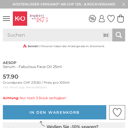
KOSTENLOSER VERSAND* AB CHF 129,- & RÜCKVERSAND
30 TAGE RÜCKGABE
NEW IN
WEDDING
VIBES
Beliebt!
2 Personen haben den Artikel gerade im Warenkorb
AESOP
Serum - Fabulous Face Oil 25ml
57.90
Grundpreis: CHF 231.60 / Preis pro 100ml
inkl. Mwst zzgl.
Versandkosten
Achtung:
Nur noch 3 Stück verfügbar!
IN DEN WARENKORB
Wollen Sie -10% sparen?