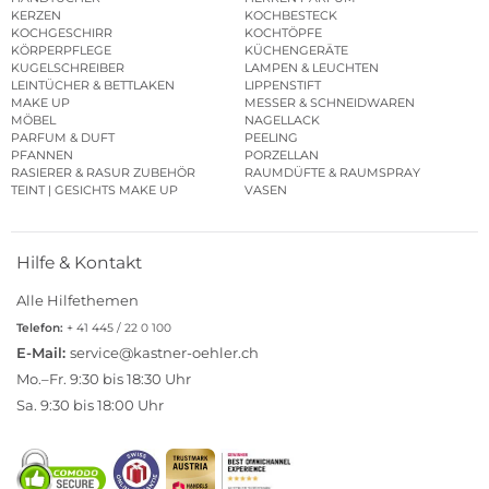
KERZEN
KOCHBESTECK
KOCHGESCHIRR
KOCHTÖPFE
KÖRPERPFLEGE
KÜCHENGERÄTE
KUGELSCHREIBER
LAMPEN & LEUCHTEN
LEINTÜCHER & BETTLAKEN
LIPPENSTIFT
MAKE UP
MESSER & SCHNEIDWAREN
MÖBEL
NAGELLACK
PARFUM & DUFT
PEELING
PFANNEN
PORZELLAN
RASIERER & RASUR ZUBEHÖR
RAUMDÜFTE & RAUMSPRAY
TEINT | GESICHTS MAKE UP
VASEN
Hilfe & Kontakt
Alle Hilfethemen
Telefon:
+ 41 445 / 22 0 100
E-Mail:
service@kastner-oehler.ch
Mo.–Fr. 9:30 bis 18:30 Uhr
Sa. 9:30 bis 18:00 Uhr