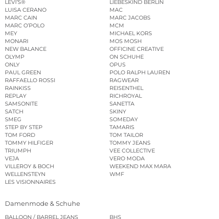
LEVI’S®
LIEBESKIND BERLIN
LUISA CERANO
MAC
MARC CAIN
MARC JACOBS
MARC O’POLO
MCM
MEY
MICHAEL KORS
MONARI
MOS MOSH
NEW BALANCE
OFFICINE CREATIVE
OLYMP
ON SCHUHE
ONLY
OPUS
PAUL GREEN
POLO RALPH LAUREN
RAFFAELLO ROSSI
RAGWEAR
RAINKISS
REISENTHEL
REPLAY
RICHROYAL
SAMSONITE
SANETTA
SATCH
SKINY
SMEG
SOMEDAY
STEP BY STEP
TAMARIS
TOM FORD
TOM TAILOR
TOMMY HILFIGER
TOMMY JEANS
TRIUMPH
VEE COLLECTIVE
VEJA
VERO MODA
VILLEROY & BOCH
WEEKEND MAX MARA
WELLENSTEYN
WMF
LES VISIONNAIRES
Damenmode & Schuhe
BALLOON / BARREL JEANS
BHS