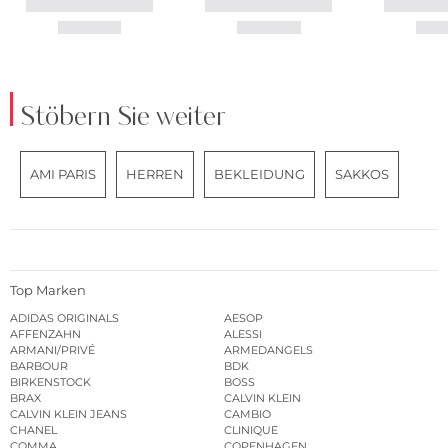
Stöbern Sie weiter
AMI PARIS
HERREN
BEKLEIDUNG
SAKKOS
Top Marken
ADIDAS ORIGINALS
AESOP
AFFENZAHN
ALESSI
ARMANI/PRIVÉ
ARMEDANGELS
BARBOUR
BDK
BIRKENSTOCK
BOSS
BRAX
CALVIN KLEIN
CALVIN KLEIN JEANS
CAMBIO
CHANEL
CLINIQUE
COMMA
COPENHAGEN