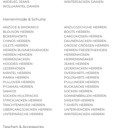
WIDELEG JEANS
WINTERJACKEN DAMEN
WOLLMÄNTEL DAMEN
Herrenmode & Schuhe
ANZÜGE & SMOKINGS
ANZUGSSCHUHE HERREN
BLOUSON HERREN
BOOTS HERREN
BOXERSHORTS
CARGOHOSEN HERREN
CHINOS HERREN
DAUNENJACKEN HERREN
GILETS HERREN
GROSSE GRÖSSEN HERREN
HERREN BUSINESSHEMDEN
HERREN FREIZEITHEMDEN
HERREN HEMDEN
HERRENHOSEN
HERRENJACKEN
HERRENSNEAKER
HOODIES HERREN
JEANS HERREN
LEDERHOSEN
LEDERJACKEN HERREN
MÄNTEL HERREN
OVERSHIRTS HERREN
PARKA HERREN
POLOSHIRTS HERREN
PULLOVER HERREN
PULLUNDER HERREN
PYJAMAS HERREN
RUCKSÄCKE HERREN
SAKKOS
SOCKEN HERREN
SOCKEN MULTIPACKS
SONNENBRILLEN HERREN
STRICKJACKEN HERREN
SWEATER HERREN
TRACHTENMODE HERREN
T-SHIRTS HERREN
ÜBERGANGSJACKEN HERREN
UNTERHEMDEN HERREN
UNTERWÄSCHE HERREN
WINTERJACKEN HERREN
Taschen & Accessoires