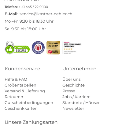
Telefon:
+ 41 445 / 22 0 100
E-Mail:
service@kastner-oehler.ch
Mo.–Fr. 9:30 bis 18:30 Uhr
Sa. 9:30 bis 18:00 Uhr
Kundenservice
Unternehmen
Hilfe & FAQ
Über uns
Größentabellen
Geschichte
Versand & Lieferung
Presse
Retouren
Jobs / Karriere
Gutscheinbedingungen
Standorte / Häuser
Geschenkkarten
Newsletter
Unsere Zahlungsarten
Klarna
Mastercard
Visa
Diners
Applepay
Paypal