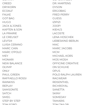
CREED
DR. MARTENS
DRYKORN
DYSON
ECOALF
ERGOBAG
FALKE
FRED PERRY
GOT BAG
GUESS
HUGO
IZIPIZI
JACK & JONES
JOOP!
KAPTEN & SON
KIEHL’S
LA PRAIRIE
LACOSTE
LE CREUSET
LENA HOSCHEK
LEVI’S®
LIEBESKIND BERLIN
LUISA CERANO
MAC
MARC CAIN
MARC JACOBS
MARC O’POLO
MCM
MEY
MICHAEL KORS
MONARI
MOS MOSH
NEW BALANCE
OFFICINE CREATIVE
OLYMP
ON SCHUHE
ONLY
OPUS
PAUL GREEN
POLO RALPH LAUREN
RAFFAELLO ROSSI
RAGWEAR
RAINKISS
REISENTHEL
REPLAY
RICHROYAL
SAMSONITE
SANETTA
SATCH
SKINY
SMEG
SOMEDAY
STEP BY STEP
TAMARIS
TOM FORD
TOM TAILOR