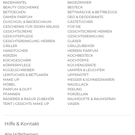
BADEMÄNTEL
BADEZIMMER
BEAUTY GESCHENKE
BESTECK
BETTDECKEN
BETTWÄSCHE & BETTBEZÜGE
DAMEN PARFUM
DEO & DEODORANTS
DUSCHGEL & BADESCHAUM
GÄSTETÜCHER
GESCHENKE FÜR JEDEN ANLASS
FÜR SIE
GESICHTSCREME
GESICHTSCREME HERREN
GESICHTSPFLEGE
GESICHTSREINIGUNG
GESICHTSREINIGUNG HERREN
GLÄSER
GRILLER
GRILLZUBEHÖR
HANDTÜCHER
HERREN PARFUM
KERZEN
KOCHBESTECK
KOCHGESCHIRR
KOCHTÖPFE
KÖRPERPFLEGE
KÜCHENGERÄTE
KUGELSCHREIBER
LAMPEN & LEUCHTEN
LEINTÜCHER & BETTLAKEN
LIPPENSTIFT
MAKE UP
MESSER & SCHNEIDWAREN
MÖBEL
NAGELLACK
PARFUM & DUFT
PEELING
PFANNEN
PORZELLAN
RASIERER & RASUR ZUBEHÖR
RAUMDÜFTE & RAUMSPRAY
TEINT | GESICHTS MAKE UP
VASEN
Hilfe & Kontakt
Alle Hilfethemen