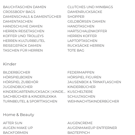
BAUCHTASCHEN DAMEN
CLUTCHES UND MINIBAGS
CROSSBODY BAGS
DAMENRUCKSÄCKE
DAMENSCHALS & DAMENTÜCHER
SHOPPER
DAMENTASCHEN
GELDBÖRSEN DAMEN
HANDSCHUHE DAMEN
HANDTASCHEN
HERREN REISETASCHEN
HARTSCHALENKOFFER
KOFFER UND TROLLEYS
HERREN KOFFER
HERREN KULTURBEUTEL
LAPTOPTASCHEN
REISEGEPÄCK DAMEN
RUCKSÄCKE HERREN
TASCHEN FÜR HERREN
TOTE BAG
Kinder
BILDERBÜCHER
FEDERMAPPEN
HÖRSPIELBOXEN
HÖRSPIEL FIGUREN
HÖRSPIEL ZUBEHÖR
JAUSENBOX & TRINKFLASCHEN
JUGENDBÜCHER
KINDERBÜCHER
KINDERGARTENRUCKSACK | KINDERGARTENBEUTEL
KUSCHELTIERE
SACHBÜCHER & KINDERLEXIKA
SCHULTASCHEN
TURNBEUTEL & SPORTTASCHEN
WEIHNACHTSKINDERBÜCHER
Home & Beauty
AFTER SUN
AUGENCREME
AUGEN MAKE UP
AUGENMAKEUP ENTFERNER
BACKFORMEN
BADTEPPICH