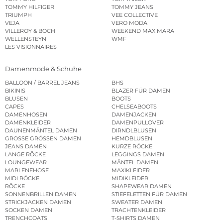
TOMMY HILFIGER
TOMMY JEANS
TRIUMPH
VEE COLLECTIVE
VEJA
VERO MODA
VILLEROY & BOCH
WEEKEND MAX MARA
WELLENSTEYN
WMF
LES VISIONNAIRES
Damenmode & Schuhe
BALLOON / BARREL JEANS
BHS
BIKINIS
BLAZER FÜR DAMEN
BLUSEN
BOOTS
CAPES
CHELSEABOOTS
DAMENHOSEN
DAMENJACKEN
DAMENKLEIDER
DAMENPULLOVER
DAUNENMÄNTEL DAMEN
DIRNDLBLUSEN
GROSSE GRÖSSEN DAMEN
HEMDBLUSEN
JEANS DAMEN
KURZE RÖCKE
LANGE RÖCKE
LEGGINGS DAMEN
LOUNGEWEAR
MÄNTEL DAMEN
MARLENEHOSE
MAXIKLEIDER
MIDI RÖCKE
MIDIKLEIDER
RÖCKE
SHAPEWEAR DAMEN
SONNENBRILLEN DAMEN
STIEFELETTEN FÜR DAMEN
STRICKJACKEN DAMEN
SWEATER DAMEN
SOCKEN DAMEN
TRACHTENKLEIDER
TRENCHCOATS
T-SHIRTS DAMEN