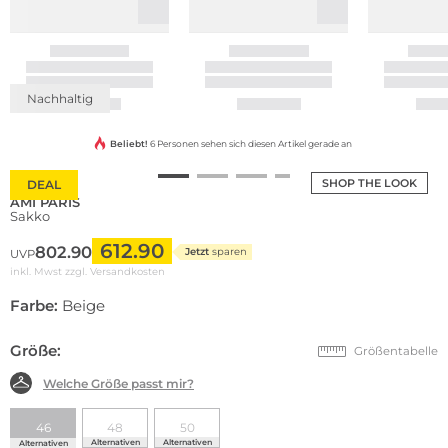
Nachhaltig
Beliebt!
6 Personen sehen sich diesen Artikel gerade an
SHOP THE LOOK
DEAL
AMI PARIS
Sakko
612.90
802.90
Jetzt
sparen
UVP
inkl. Mwst zzgl.
Versandkosten
Farbe:
Beige
Größe:
Größentabelle
Welche Größe passt mir?
46
48
50
Alternativen
Alternativen
Alternativen