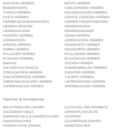
BLOUSON HERREN
BOOTS HERREN
BOXERSHORTS
CARGOHOSEN HERREN
CHINOS HERREN
DAUNENJACKEN HERREN
GILETS HERREN
GROSSE GRÖSSEN HERREN
HERREN BUSINESSHEMDEN
HERREN FREIZEITHEMDEN
HERREN HEMDEN
HERRENHOSEN
HERRENJACKEN
HERRENSNEAKER
HOODIES HERREN
JEANS HERREN
LEDERHOSEN
LEDERJACKEN HERREN
MÄNTEL HERREN
OVERSHIRTS HERREN
PARKA HERREN
POLOSHIRTS HERREN
PULLOVER HERREN
PULLUNDER HERREN
PYJAMAS HERREN
RUCKSÄCKE HERREN
SAKKOS
SOCKEN HERREN
SOCKEN MULTIPACKS
SONNENBRILLEN HERREN
STRICKJACKEN HERREN
SWEATER HERREN
TRACHTENMODE HERREN
T-SHIRTS HERREN
ÜBERGANGSJACKEN HERREN
UNTERHEMDEN HERREN
UNTERWÄSCHE HERREN
WINTERJACKEN HERREN
Taschen & Accessoires
BAUCHTASCHEN DAMEN
CLUTCHES UND MINIBAGS
CROSSBODY BAGS
DAMENRUCKSÄCKE
DAMENSCHALS & DAMENTÜCHER
SHOPPER
DAMENTASCHEN
GELDBÖRSEN DAMEN
HANDSCHUHE DAMEN
HANDTASCHEN