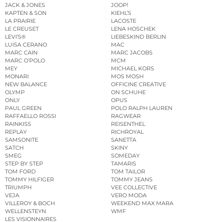
JACK & JONES
JOOP!
KAPTEN & SON
KIEHL’S
LA PRAIRIE
LACOSTE
LE CREUSET
LENA HOSCHEK
LEVI’S®
LIEBESKIND BERLIN
LUISA CERANO
MAC
MARC CAIN
MARC JACOBS
MARC O’POLO
MCM
MEY
MICHAEL KORS
MONARI
MOS MOSH
NEW BALANCE
OFFICINE CREATIVE
OLYMP
ON SCHUHE
ONLY
OPUS
PAUL GREEN
POLO RALPH LAUREN
RAFFAELLO ROSSI
RAGWEAR
RAINKISS
REISENTHEL
REPLAY
RICHROYAL
SAMSONITE
SANETTA
SATCH
SKINY
SMEG
SOMEDAY
STEP BY STEP
TAMARIS
TOM FORD
TOM TAILOR
TOMMY HILFIGER
TOMMY JEANS
TRIUMPH
VEE COLLECTIVE
VEJA
VERO MODA
VILLEROY & BOCH
WEEKEND MAX MARA
WELLENSTEYN
WMF
LES VISIONNAIRES