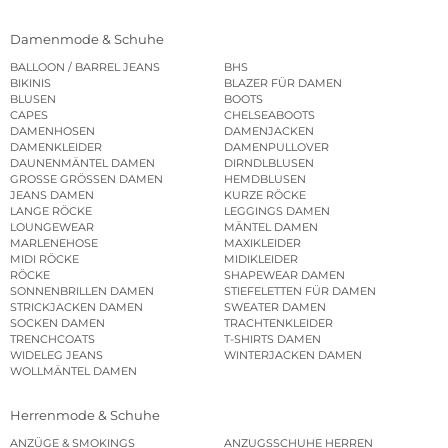
Damenmode & Schuhe
BALLOON / BARREL JEANS
BHS
BIKINIS
BLAZER FÜR DAMEN
BLUSEN
BOOTS
CAPES
CHELSEABOOTS
DAMENHOSEN
DAMENJACKEN
DAMENKLEIDER
DAMENPULLOVER
DAUNENMÄNTEL DAMEN
DIRNDLBLUSEN
GROSSE GRÖSSEN DAMEN
HEMDBLUSEN
JEANS DAMEN
KURZE RÖCKE
LANGE RÖCKE
LEGGINGS DAMEN
LOUNGEWEAR
MÄNTEL DAMEN
MARLENEHOSE
MAXIKLEIDER
MIDI RÖCKE
MIDIKLEIDER
RÖCKE
SHAPEWEAR DAMEN
SONNENBRILLEN DAMEN
STIEFELETTEN FÜR DAMEN
STRICKJACKEN DAMEN
SWEATER DAMEN
SOCKEN DAMEN
TRACHTENKLEIDER
TRENCHCOATS
T-SHIRTS DAMEN
WIDELEG JEANS
WINTERJACKEN DAMEN
WOLLMÄNTEL DAMEN
Herrenmode & Schuhe
ANZÜGE & SMOKINGS
ANZUGSSCHUHE HERREN