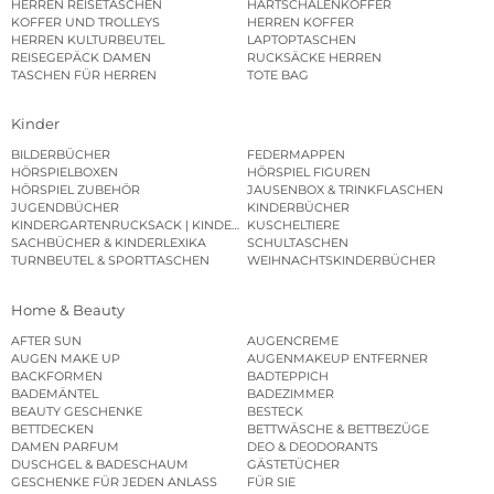
HERREN REISETASCHEN
HARTSCHALENKOFFER
KOFFER UND TROLLEYS
HERREN KOFFER
HERREN KULTURBEUTEL
LAPTOPTASCHEN
REISEGEPÄCK DAMEN
RUCKSÄCKE HERREN
TASCHEN FÜR HERREN
TOTE BAG
Kinder
BILDERBÜCHER
FEDERMAPPEN
HÖRSPIELBOXEN
HÖRSPIEL FIGUREN
HÖRSPIEL ZUBEHÖR
JAUSENBOX & TRINKFLASCHEN
JUGENDBÜCHER
KINDERBÜCHER
KINDERGARTENRUCKSACK | KINDERGARTENBEUTEL
KUSCHELTIERE
SACHBÜCHER & KINDERLEXIKA
SCHULTASCHEN
TURNBEUTEL & SPORTTASCHEN
WEIHNACHTSKINDERBÜCHER
Home & Beauty
AFTER SUN
AUGENCREME
AUGEN MAKE UP
AUGENMAKEUP ENTFERNER
BACKFORMEN
BADTEPPICH
BADEMÄNTEL
BADEZIMMER
BEAUTY GESCHENKE
BESTECK
BETTDECKEN
BETTWÄSCHE & BETTBEZÜGE
DAMEN PARFUM
DEO & DEODORANTS
DUSCHGEL & BADESCHAUM
GÄSTETÜCHER
GESCHENKE FÜR JEDEN ANLASS
FÜR SIE