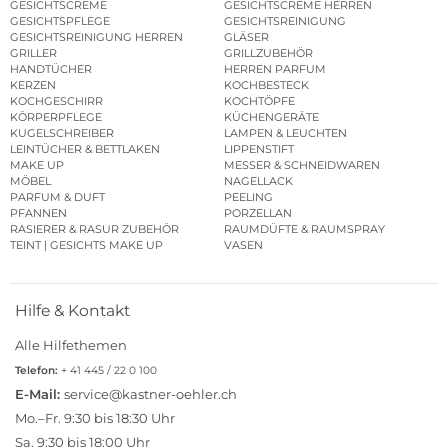
GESICHTSCREME
GESICHTSCREME HERREN
GESICHTSPFLEGE
GESICHTSREINIGUNG
GESICHTSREINIGUNG HERREN
GLÄSER
GRILLER
GRILLZUBEHÖR
HANDTÜCHER
HERREN PARFUM
KERZEN
KOCHBESTECK
KOCHGESCHIRR
KOCHTÖPFE
KÖRPERPFLEGE
KÜCHENGERÄTE
KUGELSCHREIBER
LAMPEN & LEUCHTEN
LEINTÜCHER & BETTLAKEN
LIPPENSTIFT
MAKE UP
MESSER & SCHNEIDWAREN
MÖBEL
NAGELLACK
PARFUM & DUFT
PEELING
PFANNEN
PORZELLAN
RASIERER & RASUR ZUBEHÖR
RAUMDÜFTE & RAUMSPRAY
TEINT | GESICHTS MAKE UP
VASEN
Hilfe & Kontakt
Alle Hilfethemen
Telefon:
+ 41 445 / 22 0 100
E-Mail:
service@kastner-oehler.ch
Mo.–Fr. 9:30 bis 18:30 Uhr
Sa. 9:30 bis 18:00 Uhr