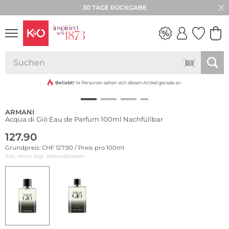
30 TAGE RÜCKGABE
WEDDING
VIBES
Beliebt!
14 Personen sehen sich diesen Artikel gerade an
ARMANI
Acqua di Giò Eau de Parfum 100ml Nachfüllbar
127.90
Grundpreis: CHF 127.90 / Preis pro 100ml
inkl. Mwst zzgl.
Versandkosten