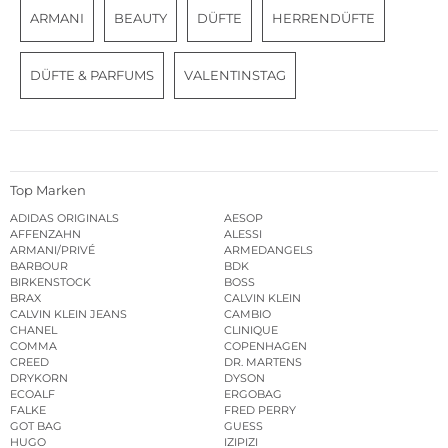
ARMANI
BEAUTY
DÜFTE
HERRENDÜFTE
DÜFTE & PARFUMS
VALENTINSTAG
Top Marken
ADIDAS ORIGINALS
AESOP
AFFENZAHN
ALESSI
ARMANI/PRIVÉ
ARMEDANGELS
BARBOUR
BDK
BIRKENSTOCK
BOSS
BRAX
CALVIN KLEIN
CALVIN KLEIN JEANS
CAMBIO
CHANEL
CLINIQUE
COMMA
COPENHAGEN
CREED
DR. MARTENS
DRYKORN
DYSON
ECOALF
ERGOBAG
FALKE
FRED PERRY
GOT BAG
GUESS
HUGO
IZIPIZI