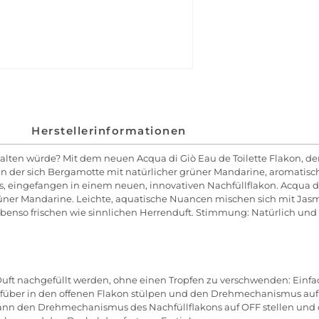
Herstellerinformationen
lten würde? Mit dem neuen Acqua di Giò Eau de Toilette Flakon, der 
he, in der sich Bergamotte mit natürlicher grüner Mandarine, aromat
, eingefangen in einem neuen, innovativen Nachfüllflakon. Acqua d
er Mandarine. Leichte, aquatische Nuancen mischen sich mit Jasmind
so frischen wie sinnlichen Herrenduft. Stimmung: Natürlich und a
 Duft nachgefüllt werden, ohne einen Tropfen zu verschwenden: Ei
über in den offenen Flakon stülpen und den Drehmechanismus auf O
ch. Dann den Drehmechanismus des Nachfüllflakons auf OFF stellen 