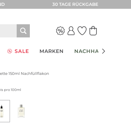
ND
30 TAGE RÜCKGABE
SALE
MARKEN
NACHHALTIGKEIT
lette 150ml Nachfüllflakon
eis pro 100ml