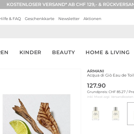
KOSTENLOSER VERSAND* AB CHF 129,- & RÜCKVERSA
Hilfe & FAQ
Geschenkkarte
Newsletter
Aktionen
REN
KINDER
BEAUTY
HOME & LIVING
ARMANI
Acqua di Giò Eau de Toi
127.90
Grundpreis: CHF 85.27 / Pr
inkl. Mwst zzgl.
Versandkosten