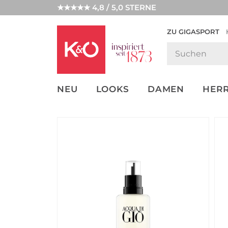
★★★★★ 4,8 / 5,0 STERNE
ZU GIGASPORT
GET THE
NEW IN
WEDDING
LOOK
VIBES
NEU
LOOKS
DAMEN
HER