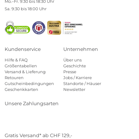
Mo.–Fr. 9:30 bis 18:30 Uhr
Sa. 9:30 bis 18:00 Uhr
Kundenservice
Unternehmen
Hilfe & FAQ
Über uns
Größentabellen
Geschichte
Versand & Lieferung
Presse
Retouren
Jobs / Karriere
Gutscheinbedingungen
Standorte / Häuser
Geschenkkarten
Newsletter
Unsere Zahlungsarten
Klarna
Mastercard
Visa
Diners
Applepay
Paypal
Gratis Versand* ab CHF 129,-