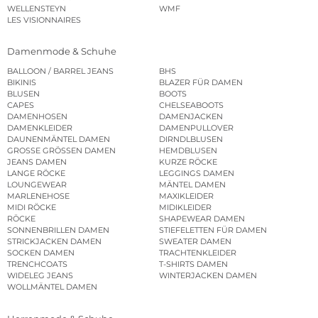
WELLENSTEYN
WMF
LES VISIONNAIRES
Damenmode & Schuhe
BALLOON / BARREL JEANS
BHS
BIKINIS
BLAZER FÜR DAMEN
BLUSEN
BOOTS
CAPES
CHELSEABOOTS
DAMENHOSEN
DAMENJACKEN
DAMENKLEIDER
DAMENPULLOVER
DAUNENMÄNTEL DAMEN
DIRNDLBLUSEN
GROSSE GRÖSSEN DAMEN
HEMDBLUSEN
JEANS DAMEN
KURZE RÖCKE
LANGE RÖCKE
LEGGINGS DAMEN
LOUNGEWEAR
MÄNTEL DAMEN
MARLENEHOSE
MAXIKLEIDER
MIDI RÖCKE
MIDIKLEIDER
RÖCKE
SHAPEWEAR DAMEN
SONNENBRILLEN DAMEN
STIEFELETTEN FÜR DAMEN
STRICKJACKEN DAMEN
SWEATER DAMEN
SOCKEN DAMEN
TRACHTENKLEIDER
TRENCHCOATS
T-SHIRTS DAMEN
WIDELEG JEANS
WINTERJACKEN DAMEN
WOLLMÄNTEL DAMEN