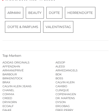
ARMANI
BEAUTY
DÜFTE
HERRENDÜFTE
DÜFTE & PARFUMS
VALENTINSTAG
Top Marken
ADIDAS ORIGINALS
AESOP
AFFENZAHN
ALESSI
ARMANI/PRIVÉ
ARMEDANGELS
BARBOUR
BDK
BIRKENSTOCK
BOSS
BRAX
CALVIN KLEIN
CALVIN KLEIN JEANS
CAMBIO
CHANEL
CLINIQUE
COMMA
COPENHAGEN
CREED
DR. MARTENS
DRYKORN
DYSON
ECOALF
ERGOBAG
FALKE
FRED PERRY