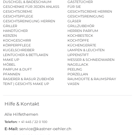
DUSCHGEL & BADESCHAUM
GÄSTETÜCHER
GESCHENKE FÜR JEDEN ANLASS
FÜR SIE
GESICHTSCREME
GESICHTSCREME HERREN
GESICHTSPFLEGE
GESICHTSREINIGUNG
GESICHTSREINIGUNG HERREN
GLÄSER
GRILLER
GRILLZUBEHÖR
HANDTÜCHER
HERREN PARFUM
KERZEN
KOCHBESTECK
KOCHGESCHIRR
KOCHTÖPFE
KÖRPERPFLEGE
KÜCHENGERÄTE
KUGELSCHREIBER
LAMPEN & LEUCHTEN
LEINTÜCHER & BETTLAKEN
LIPPENSTIFT
MAKE UP
MESSER & SCHNEIDWAREN
MÖBEL
NAGELLACK
PARFUM & DUFT
PEELING
PFANNEN
PORZELLAN
RASIERER & RASUR ZUBEHÖR
RAUMDÜFTE & RAUMSPRAY
TEINT | GESICHTS MAKE UP
VASEN
Hilfe & Kontakt
Alle Hilfethemen
Telefon:
+ 41 445 / 22 0 100
E-Mail:
service@kastner-oehler.ch