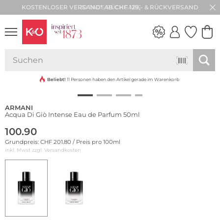
30 TAGE RÜCKGABE
NEW IN
WEDDING
VIBES
Beliebt!
11 Personen haben den Artikel gerade im Warenkorb
ARMANI
Acqua Di Giò Intense Eau de Parfum 50ml
100.90
Grundpreis: CHF 201.80 / Preis pro 100ml
inkl. Mwst zzgl.
Versandkosten