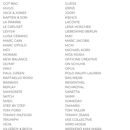
GOT BAG
GUESS
HUGO
IZIPIZI
JACK & JONES
JOOP!
KAPTEN & SON
KIEHL’S
LA PRAIRIE
LACOSTE
LE CREUSET
LENA HOSCHEK
LEVI’S®
LIEBESKIND BERLIN
LUISA CERANO
MAC
MARC CAIN
MARC JACOBS
MARC O’POLO
MCM
MEY
MICHAEL KORS
MONARI
MOS MOSH
NEW BALANCE
OFFICINE CREATIVE
OLYMP
ON SCHUHE
ONLY
OPUS
PAUL GREEN
POLO RALPH LAUREN
RAFFAELLO ROSSI
RAGWEAR
RAINKISS
REISENTHEL
REPLAY
RICHROYAL
SAMSONITE
SANETTA
SATCH
SKINY
SMEG
SOMEDAY
STEP BY STEP
TAMARIS
TOM FORD
TOM TAILOR
TOMMY HILFIGER
TOMMY JEANS
TRIUMPH
VEE COLLECTIVE
VEJA
VERO MODA
VILLEROY & BOCH
WEEKEND MAX MARA