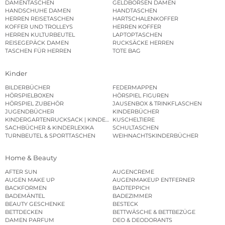
DAMENTASCHEN
GELDBÖRSEN DAMEN
HANDSCHUHE DAMEN
HANDTASCHEN
HERREN REISETASCHEN
HARTSCHALENKOFFER
KOFFER UND TROLLEYS
HERREN KOFFER
HERREN KULTURBEUTEL
LAPTOPTASCHEN
REISEGEPÄCK DAMEN
RUCKSÄCKE HERREN
TASCHEN FÜR HERREN
TOTE BAG
Kinder
BILDERBÜCHER
FEDERMAPPEN
HÖRSPIELBOXEN
HÖRSPIEL FIGUREN
HÖRSPIEL ZUBEHÖR
JAUSENBOX & TRINKFLASCHEN
JUGENDBÜCHER
KINDERBÜCHER
KINDERGARTENRUCKSACK | KINDERGARTENBEUTEL
KUSCHELTIERE
SACHBÜCHER & KINDERLEXIKA
SCHULTASCHEN
TURNBEUTEL & SPORTTASCHEN
WEIHNACHTSKINDERBÜCHER
Home & Beauty
AFTER SUN
AUGENCREME
AUGEN MAKE UP
AUGENMAKEUP ENTFERNER
BACKFORMEN
BADTEPPICH
BADEMÄNTEL
BADEZIMMER
BEAUTY GESCHENKE
BESTECK
BETTDECKEN
BETTWÄSCHE & BETTBEZÜGE
DAMEN PARFUM
DEO & DEODORANTS