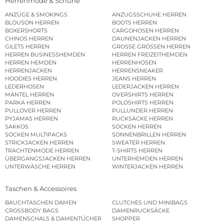
Herrenmode & Schuhe
ANZÜGE & SMOKINGS
ANZUGSSCHUHE HERREN
BLOUSON HERREN
BOOTS HERREN
BOXERSHORTS
CARGOHOSEN HERREN
CHINOS HERREN
DAUNENJACKEN HERREN
GILETS HERREN
GROSSE GRÖSSEN HERREN
HERREN BUSINESSHEMDEN
HERREN FREIZEITHEMDEN
HERREN HEMDEN
HERRENHOSEN
HERRENJACKEN
HERRENSNEAKER
HOODIES HERREN
JEANS HERREN
LEDERHOSEN
LEDERJACKEN HERREN
MÄNTEL HERREN
OVERSHIRTS HERREN
PARKA HERREN
POLOSHIRTS HERREN
PULLOVER HERREN
PULLUNDER HERREN
PYJAMAS HERREN
RUCKSÄCKE HERREN
SAKKOS
SOCKEN HERREN
SOCKEN MULTIPACKS
SONNENBRILLEN HERREN
STRICKJACKEN HERREN
SWEATER HERREN
TRACHTENMODE HERREN
T-SHIRTS HERREN
ÜBERGANGSJACKEN HERREN
UNTERHEMDEN HERREN
UNTERWÄSCHE HERREN
WINTERJACKEN HERREN
Taschen & Accessoires
BAUCHTASCHEN DAMEN
CLUTCHES UND MINIBAGS
CROSSBODY BAGS
DAMENRUCKSÄCKE
DAMENSCHALS & DAMENTÜCHER
SHOPPER