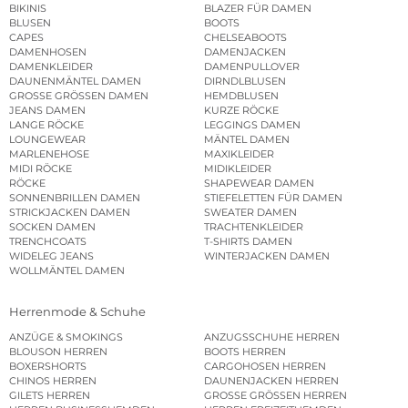
BIKINIS
BLAZER FÜR DAMEN
BLUSEN
BOOTS
CAPES
CHELSEABOOTS
DAMENHOSEN
DAMENJACKEN
DAMENKLEIDER
DAMENPULLOVER
DAUNENMÄNTEL DAMEN
DIRNDLBLUSEN
GROSSE GRÖSSEN DAMEN
HEMDBLUSEN
JEANS DAMEN
KURZE RÖCKE
LANGE RÖCKE
LEGGINGS DAMEN
LOUNGEWEAR
MÄNTEL DAMEN
MARLENEHOSE
MAXIKLEIDER
MIDI RÖCKE
MIDIKLEIDER
RÖCKE
SHAPEWEAR DAMEN
SONNENBRILLEN DAMEN
STIEFELETTEN FÜR DAMEN
STRICKJACKEN DAMEN
SWEATER DAMEN
SOCKEN DAMEN
TRACHTENKLEIDER
TRENCHCOATS
T-SHIRTS DAMEN
WIDELEG JEANS
WINTERJACKEN DAMEN
WOLLMÄNTEL DAMEN
Herrenmode & Schuhe
ANZÜGE & SMOKINGS
ANZUGSSCHUHE HERREN
BLOUSON HERREN
BOOTS HERREN
BOXERSHORTS
CARGOHOSEN HERREN
CHINOS HERREN
DAUNENJACKEN HERREN
GILETS HERREN
GROSSE GRÖSSEN HERREN