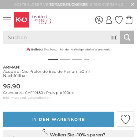
30 TAGE RÜCKGABE
NEW IN
WEDDING
VIBES
Beliebt!
Eine Person hat den Artikel gerade im Warenkorb
ARMANI
Acqua di Giò Profondo Eau de Parfum 50ml
Nachfüllbar
95.90
Grundpreis: CHF 191.80 / Preis pro 100ml
inkl. Mwst zzgl.
Versandkosten
IN DEN WARENKORB
Wollen Sie -10% sparen?