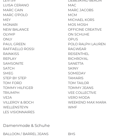
LEVI’S®
LIEBESKIND BERLIN
LUISA CERANO
MAC
MARC CAIN
MARC JACOBS
MARC O’POLO
MCM
MEY
MICHAEL KORS
MONARI
MOS MOSH
NEW BALANCE
OFFICINE CREATIVE
OLYMP
ON SCHUHE
ONLY
OPUS
PAUL GREEN
POLO RALPH LAUREN
RAFFAELLO ROSSI
RAGWEAR
RAINKISS
REISENTHEL
REPLAY
RICHROYAL
SAMSONITE
SANETTA
SATCH
SKINY
SMEG
SOMEDAY
STEP BY STEP
TAMARIS
TOM FORD
TOM TAILOR
TOMMY HILFIGER
TOMMY JEANS
TRIUMPH
VEE COLLECTIVE
VEJA
VERO MODA
VILLEROY & BOCH
WEEKEND MAX MARA
WELLENSTEYN
WMF
LES VISIONNAIRES
Damenmode & Schuhe
BALLOON / BARREL JEANS
BHS