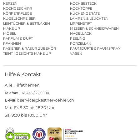
KERZEN
KOCHBESTECK
KOCHGESCHIRR
KOCHTÖPFE
KÖRPERPFLEGE
KÜCHENGERÄTE
KUGELSCHREIBER
LAMPEN & LEUCHTEN
LEINTÜCHER & BETTLAKEN
LIPPENSTIFT
MAKE UP
MESSER & SCHNEIDWAREN
MÖBEL
NAGELLACK
PARFUM & DUFT
PEELING
PFANNEN
PORZELLAN
RASIERER & RASUR ZUBEHÖR
RAUMDÜFTE & RAUMSPRAY
TEINT | GESICHTS MAKE UP
VASEN
Hilfe & Kontakt
Alle Hilfethemen
Telefon:
+ 41 445 / 22 0 100
E-Mail:
service@kastner-oehler.ch
Mo.–Fr. 9:30 bis 18:30 Uhr
Sa. 9:30 bis 18:00 Uhr