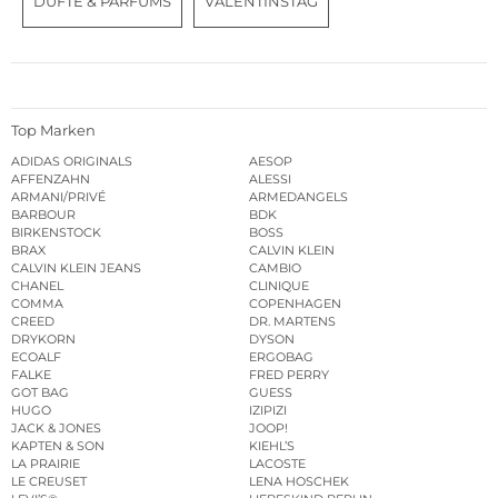
DÜFTE & PARFUMS
VALENTINSTAG
Top Marken
ADIDAS ORIGINALS
AESOP
AFFENZAHN
ALESSI
ARMANI/PRIVÉ
ARMEDANGELS
BARBOUR
BDK
BIRKENSTOCK
BOSS
BRAX
CALVIN KLEIN
CALVIN KLEIN JEANS
CAMBIO
CHANEL
CLINIQUE
COMMA
COPENHAGEN
CREED
DR. MARTENS
DRYKORN
DYSON
ECOALF
ERGOBAG
FALKE
FRED PERRY
GOT BAG
GUESS
HUGO
IZIPIZI
JACK & JONES
JOOP!
KAPTEN & SON
KIEHL’S
LA PRAIRIE
LACOSTE
LE CREUSET
LENA HOSCHEK