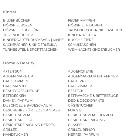
Kinder
BILDERBÜCHER
FEDERMAPPEN
HÖRSPIELBOXEN
HÖRSPIEL FIGUREN
HÖRSPIEL ZUBEHÖR
JAUSENBOX & TRINKFLASCHEN
JUGENDBÜCHER
KINDERBÜCHER
KINDERGARTENRUCKSACK | KINDERGARTENBEUTEL
KUSCHELTIERE
SACHBÜCHER & KINDERLEXIKA
SCHULTASCHEN
TURNBEUTEL & SPORTTASCHEN
WEIHNACHTSKINDERBÜCHER
Home & Beauty
AFTER SUN
AUGENCREME
AUGEN MAKE UP
AUGENMAKEUP ENTFERNER
BACKFORMEN
BADTEPPICH
BADEMÄNTEL
BADEZIMMER
BEAUTY GESCHENKE
BESTECK
BETTDECKEN
BETTWÄSCHE & BETTBEZÜGE
DAMEN PARFUM
DEO & DEODORANTS
DUSCHGEL & BADESCHAUM
GÄSTETÜCHER
GESCHENKE FÜR JEDEN ANLASS
FÜR SIE
GESICHTSCREME
GESICHTSCREME HERREN
GESICHTSPFLEGE
GESICHTSREINIGUNG
GESICHTSREINIGUNG HERREN
GLÄSER
GRILLER
GRILLZUBEHÖR
HANDTÜCHER
HERREN PARFUM