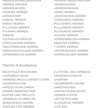
HERREN BUSINESSHEMDEN
HERREN FREIZEITHEMDEN
HERREN HEMDEN
HERRENHOSEN
HERRENJACKEN
HERRENSNEAKER
HOODIES HERREN
JEANS HERREN
LEDERHOSEN
LEDERJACKEN HERREN
MÄNTEL HERREN
OVERSHIRTS HERREN
PARKA HERREN
POLOSHIRTS HERREN
PULLOVER HERREN
PULLUNDER HERREN
PYJAMAS HERREN
RUCKSÄCKE HERREN
SAKKOS
SOCKEN HERREN
SOCKEN MULTIPACKS
SONNENBRILLEN HERREN
STRICKJACKEN HERREN
SWEATER HERREN
TRACHTENMODE HERREN
T-SHIRTS HERREN
ÜBERGANGSJACKEN HERREN
UNTERHEMDEN HERREN
UNTERWÄSCHE HERREN
WINTERJACKEN HERREN
Taschen & Accessoires
BAUCHTASCHEN DAMEN
CLUTCHES UND MINIBAGS
CROSSBODY BAGS
DAMENRUCKSÄCKE
DAMENSCHALS & DAMENTÜCHER
SHOPPER
DAMENTASCHEN
GELDBÖRSEN DAMEN
HANDSCHUHE DAMEN
HANDTASCHEN
HERREN REISETASCHEN
HARTSCHALENKOFFER
KOFFER UND TROLLEYS
HERREN KOFFER
HERREN KULTURBEUTEL
LAPTOPTASCHEN
REISEGEPÄCK DAMEN
RUCKSÄCKE HERREN
TASCHEN FÜR HERREN
TOTE BAG