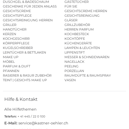
DUSCHGEL & BADESCHAUM
GÄSTETÜCHER
GESCHENKE FÜR JEDEN ANLASS
FÜR SIE
GESICHTSCREME
GESICHTSCREME HERREN
GESICHTSPFLEGE
GESICHTSREINIGUNG
GESICHTSREINIGUNG HERREN
GLÄSER
GRILLER
GRILLZUBEHÖR
HANDTÜCHER
HERREN PARFUM
KERZEN
KOCHBESTECK
KOCHGESCHIRR
KOCHTÖPFE
KÖRPERPFLEGE
KÜCHENGERÄTE
KUGELSCHREIBER
LAMPEN & LEUCHTEN
LEINTÜCHER & BETTLAKEN
LIPPENSTIFT
MAKE UP
MESSER & SCHNEIDWAREN
MÖBEL
NAGELLACK
PARFUM & DUFT
PEELING
PFANNEN
PORZELLAN
RASIERER & RASUR ZUBEHÖR
RAUMDÜFTE & RAUMSPRAY
TEINT | GESICHTS MAKE UP
VASEN
Hilfe & Kontakt
Alle Hilfethemen
Telefon:
+ 41 445 / 22 0 100
E-Mail:
service@kastner-oehler.ch