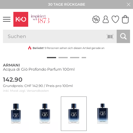
30 TAGE RÜCKGABE
NEW IN
WEDDING
VIBES
Beliebt!
9 Personen sehen sich diesen Artikel gerade an
ARMANI
Acqua di Giò Profondo Parfum 100ml
142.90
Grundpreis: CHF 142.90 / Preis pro 100ml
inkl. Mwst zzgl.
Versandkosten