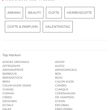
ARMANI
BEAUTY
DÜFTE
HERRENDÜFTE
DÜFTE & PARFUMS
VALENTINSTAG
Top Marken
ADIDAS ORIGINALS
AESOP
AFFENZAHN
ALESSI
ARMANI/PRIVÉ
ARMEDANGELS
BARBOUR
BDK
BIRKENSTOCK
BOSS
BRAX
CALVIN KLEIN
CALVIN KLEIN JEANS
CAMBIO
CHANEL
CLINIQUE
COMMA
COPENHAGEN
CREED
DR. MARTENS
DRYKORN
DYSON
ECOALF
ERGOBAG
FALKE
FRED PERRY