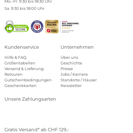
Mo.–Fr. 9:30 bis 18:30 Uhr
Sa. 9:30 bis 18:00 Uhr
Kundenservice
Unternehmen
Hilfe & FAQ
Über uns
Größentabellen
Geschichte
Versand & Lieferung
Presse
Retouren
Jobs / Karriere
Gutscheinbedingungen
Standorte / Häuser
Geschenkkarten
Newsletter
Unsere Zahlungsarten
Klarna
Mastercard
Visa
Diners
Applepay
Paypal
Gratis Versand* ab CHF 129,-