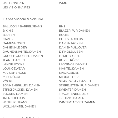
WELLENSTEYN
WMF
LES VISIONNAIRES
Damenmode & Schuhe
BALLOON / BARREL JEANS
BHS
BIKINIS
BLAZER FÜR DAMEN
BLUSEN
BOOTS
CAPES
CHELSEABOOTS
DAMENHOSEN
DAMENJACKEN
DAMENKLEIDER
DAMENPULLOVER
DAUNENMÄNTEL DAMEN
DIRNDLBLUSEN
GROSSE GRÖSSEN DAMEN
HEMDBLUSEN
JEANS DAMEN
KURZE RÖCKE
LANGE RÖCKE
LEGGINGS DAMEN
LOUNGEWEAR
MÄNTEL DAMEN
MARLENEHOSE
MAXIKLEIDER
MIDI RÖCKE
MIDIKLEIDER
RÖCKE
SHAPEWEAR DAMEN
SONNENBRILLEN DAMEN
STIEFELETTEN FÜR DAMEN
STRICKJACKEN DAMEN
SWEATER DAMEN
SOCKEN DAMEN
TRACHTENKLEIDER
TRENCHCOATS
T-SHIRTS DAMEN
WIDELEG JEANS
WINTERJACKEN DAMEN
WOLLMÄNTEL DAMEN