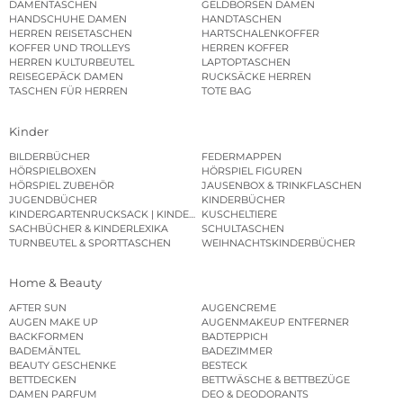
DAMENTASCHEN
GELDBÖRSEN DAMEN
HANDSCHUHE DAMEN
HANDTASCHEN
HERREN REISETASCHEN
HARTSCHALENKOFFER
KOFFER UND TROLLEYS
HERREN KOFFER
HERREN KULTURBEUTEL
LAPTOPTASCHEN
REISEGEPÄCK DAMEN
RUCKSÄCKE HERREN
TASCHEN FÜR HERREN
TOTE BAG
Kinder
BILDERBÜCHER
FEDERMAPPEN
HÖRSPIELBOXEN
HÖRSPIEL FIGUREN
HÖRSPIEL ZUBEHÖR
JAUSENBOX & TRINKFLASCHEN
JUGENDBÜCHER
KINDERBÜCHER
KINDERGARTENRUCKSACK | KINDERGARTENBEUTEL
KUSCHELTIERE
SACHBÜCHER & KINDERLEXIKA
SCHULTASCHEN
TURNBEUTEL & SPORTTASCHEN
WEIHNACHTSKINDERBÜCHER
Home & Beauty
AFTER SUN
AUGENCREME
AUGEN MAKE UP
AUGENMAKEUP ENTFERNER
BACKFORMEN
BADTEPPICH
BADEMÄNTEL
BADEZIMMER
BEAUTY GESCHENKE
BESTECK
BETTDECKEN
BETTWÄSCHE & BETTBEZÜGE
DAMEN PARFUM
DEO & DEODORANTS