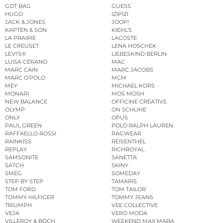
GOT BAG
GUESS
HUGO
IZIPIZI
JACK & JONES
JOOP!
KAPTEN & SON
KIEHL’S
LA PRAIRIE
LACOSTE
LE CREUSET
LENA HOSCHEK
LEVI’S®
LIEBESKIND BERLIN
LUISA CERANO
MAC
MARC CAIN
MARC JACOBS
MARC O’POLO
MCM
MEY
MICHAEL KORS
MONARI
MOS MOSH
NEW BALANCE
OFFICINE CREATIVE
OLYMP
ON SCHUHE
ONLY
OPUS
PAUL GREEN
POLO RALPH LAUREN
RAFFAELLO ROSSI
RAGWEAR
RAINKISS
REISENTHEL
REPLAY
RICHROYAL
SAMSONITE
SANETTA
SATCH
SKINY
SMEG
SOMEDAY
STEP BY STEP
TAMARIS
TOM FORD
TOM TAILOR
TOMMY HILFIGER
TOMMY JEANS
TRIUMPH
VEE COLLECTIVE
VEJA
VERO MODA
VILLEROY & BOCH
WEEKEND MAX MARA