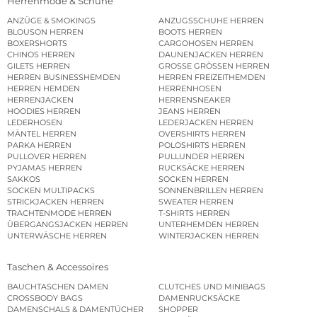
Herrenmode & Schuhe
ANZÜGE & SMOKINGS
ANZUGSSCHUHE HERREN
BLOUSON HERREN
BOOTS HERREN
BOXERSHORTS
CARGOHOSEN HERREN
CHINOS HERREN
DAUNENJACKEN HERREN
GILETS HERREN
GROSSE GRÖSSEN HERREN
HERREN BUSINESSHEMDEN
HERREN FREIZEITHEMDEN
HERREN HEMDEN
HERRENHOSEN
HERRENJACKEN
HERRENSNEAKER
HOODIES HERREN
JEANS HERREN
LEDERHOSEN
LEDERJACKEN HERREN
MÄNTEL HERREN
OVERSHIRTS HERREN
PARKA HERREN
POLOSHIRTS HERREN
PULLOVER HERREN
PULLUNDER HERREN
PYJAMAS HERREN
RUCKSÄCKE HERREN
SAKKOS
SOCKEN HERREN
SOCKEN MULTIPACKS
SONNENBRILLEN HERREN
STRICKJACKEN HERREN
SWEATER HERREN
TRACHTENMODE HERREN
T-SHIRTS HERREN
ÜBERGANGSJACKEN HERREN
UNTERHEMDEN HERREN
UNTERWÄSCHE HERREN
WINTERJACKEN HERREN
Taschen & Accessoires
BAUCHTASCHEN DAMEN
CLUTCHES UND MINIBAGS
CROSSBODY BAGS
DAMENRUCKSÄCKE
DAMENSCHALS & DAMENTÜCHER
SHOPPER