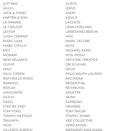
GOT BAG
GUESS
HUGO
IZIPIZI
JACK & JONES
JOOP!
KAPTEN & SON
KIEHL’S
LA PRAIRIE
LACOSTE
LE CREUSET
LENA HOSCHEK
LEVI’S®
LIEBESKIND BERLIN
LUISA CERANO
MAC
MARC CAIN
MARC JACOBS
MARC O’POLO
MCM
MEY
MICHAEL KORS
MONARI
MOS MOSH
NEW BALANCE
OFFICINE CREATIVE
OLYMP
ON SCHUHE
ONLY
OPUS
PAUL GREEN
POLO RALPH LAUREN
RAFFAELLO ROSSI
RAGWEAR
RAINKISS
REISENTHEL
REPLAY
RICHROYAL
SAMSONITE
SANETTA
SATCH
SKINY
SMEG
SOMEDAY
STEP BY STEP
TAMARIS
TOM FORD
TOM TAILOR
TOMMY HILFIGER
TOMMY JEANS
TRIUMPH
VEE COLLECTIVE
VEJA
VERO MODA
VILLEROY & BOCH
WEEKEND MAX MARA