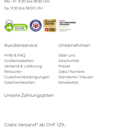
Mo.–Fr. 9:30 bis 18:30 Uhr
Sa. 9:30 bis 18:00 Uhr
Kundenservice
Unternehmen
Hilfe & FAQ
Über uns
Größentabellen
Geschichte
Versand & Lieferung
Presse
Retouren
Jobs / Karriere
Gutscheinbedingungen
Standorte / Häuser
Geschenkkarten
Newsletter
Unsere Zahlungsarten
Klarna
Mastercard
Visa
Diners
Applepay
Paypal
Gratis Versand* ab CHF 129,-