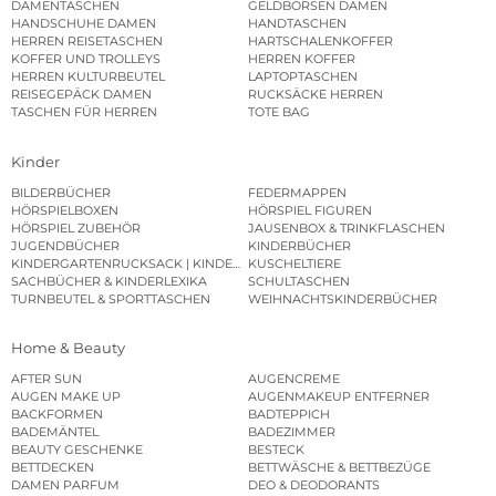
DAMENTASCHEN
GELDBÖRSEN DAMEN
HANDSCHUHE DAMEN
HANDTASCHEN
HERREN REISETASCHEN
HARTSCHALENKOFFER
KOFFER UND TROLLEYS
HERREN KOFFER
HERREN KULTURBEUTEL
LAPTOPTASCHEN
REISEGEPÄCK DAMEN
RUCKSÄCKE HERREN
TASCHEN FÜR HERREN
TOTE BAG
Kinder
BILDERBÜCHER
FEDERMAPPEN
HÖRSPIELBOXEN
HÖRSPIEL FIGUREN
HÖRSPIEL ZUBEHÖR
JAUSENBOX & TRINKFLASCHEN
JUGENDBÜCHER
KINDERBÜCHER
KINDERGARTENRUCKSACK | KINDERGARTENBEUTEL
KUSCHELTIERE
SACHBÜCHER & KINDERLEXIKA
SCHULTASCHEN
TURNBEUTEL & SPORTTASCHEN
WEIHNACHTSKINDERBÜCHER
Home & Beauty
AFTER SUN
AUGENCREME
AUGEN MAKE UP
AUGENMAKEUP ENTFERNER
BACKFORMEN
BADTEPPICH
BADEMÄNTEL
BADEZIMMER
BEAUTY GESCHENKE
BESTECK
BETTDECKEN
BETTWÄSCHE & BETTBEZÜGE
DAMEN PARFUM
DEO & DEODORANTS