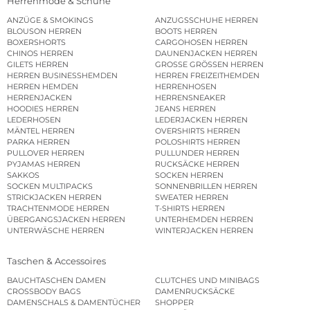
Herrenmode & Schuhe
ANZÜGE & SMOKINGS
ANZUGSSCHUHE HERREN
BLOUSON HERREN
BOOTS HERREN
BOXERSHORTS
CARGOHOSEN HERREN
CHINOS HERREN
DAUNENJACKEN HERREN
GILETS HERREN
GROSSE GRÖSSEN HERREN
HERREN BUSINESSHEMDEN
HERREN FREIZEITHEMDEN
HERREN HEMDEN
HERRENHOSEN
HERRENJACKEN
HERRENSNEAKER
HOODIES HERREN
JEANS HERREN
LEDERHOSEN
LEDERJACKEN HERREN
MÄNTEL HERREN
OVERSHIRTS HERREN
PARKA HERREN
POLOSHIRTS HERREN
PULLOVER HERREN
PULLUNDER HERREN
PYJAMAS HERREN
RUCKSÄCKE HERREN
SAKKOS
SOCKEN HERREN
SOCKEN MULTIPACKS
SONNENBRILLEN HERREN
STRICKJACKEN HERREN
SWEATER HERREN
TRACHTENMODE HERREN
T-SHIRTS HERREN
ÜBERGANGSJACKEN HERREN
UNTERHEMDEN HERREN
UNTERWÄSCHE HERREN
WINTERJACKEN HERREN
Taschen & Accessoires
BAUCHTASCHEN DAMEN
CLUTCHES UND MINIBAGS
CROSSBODY BAGS
DAMENRUCKSÄCKE
DAMENSCHALS & DAMENTÜCHER
SHOPPER