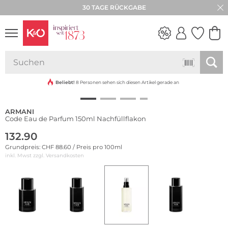
30 TAGE RÜCKGABE
NEW IN
WEDDING
VIBES
Beliebt!
8 Personen sehen sich diesen Artikel gerade an
ARMANI
Code Eau de Parfum 150ml Nachfüllflakon
132.90
Grundpreis: CHF 88.60 / Preis pro 100ml
inkl. Mwst zzgl.
Versandkosten