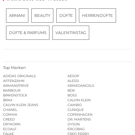
ARMANI
BEAUTY
DÜFTE
HERRENDÜFTE
DÜFTE & PARFUMS
VALENTINSTAG
Top Marken
ADIDAS ORIGINALS
AESOP
AFFENZAHN
ALESSI
ARMANI/PRIVÉ
ARMEDANGELS
BARBOUR
BDK
BIRKENSTOCK
BOSS
BRAX
CALVIN KLEIN
CALVIN KLEIN JEANS
CAMBIO
CHANEL
CLINIQUE
COMMA
COPENHAGEN
CREED
DR. MARTENS
DRYKORN
DYSON
ECOALF
ERGOBAG
FALKE
FRED PERRY