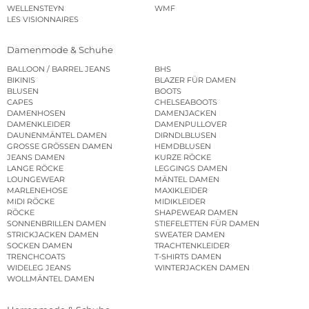
WELLENSTEYN
WMF
LES VISIONNAIRES
Damenmode & Schuhe
BALLOON / BARREL JEANS
BHS
BIKINIS
BLAZER FÜR DAMEN
BLUSEN
BOOTS
CAPES
CHELSEABOOTS
DAMENHOSEN
DAMENJACKEN
DAMENKLEIDER
DAMENPULLOVER
DAUNENMÄNTEL DAMEN
DIRNDLBLUSEN
GROSSE GRÖSSEN DAMEN
HEMDBLUSEN
JEANS DAMEN
KURZE RÖCKE
LANGE RÖCKE
LEGGINGS DAMEN
LOUNGEWEAR
MÄNTEL DAMEN
MARLENEHOSE
MAXIKLEIDER
MIDI RÖCKE
MIDIKLEIDER
RÖCKE
SHAPEWEAR DAMEN
SONNENBRILLEN DAMEN
STIEFELETTEN FÜR DAMEN
STRICKJACKEN DAMEN
SWEATER DAMEN
SOCKEN DAMEN
TRACHTENKLEIDER
TRENCHCOATS
T-SHIRTS DAMEN
WIDELEG JEANS
WINTERJACKEN DAMEN
WOLLMÄNTEL DAMEN