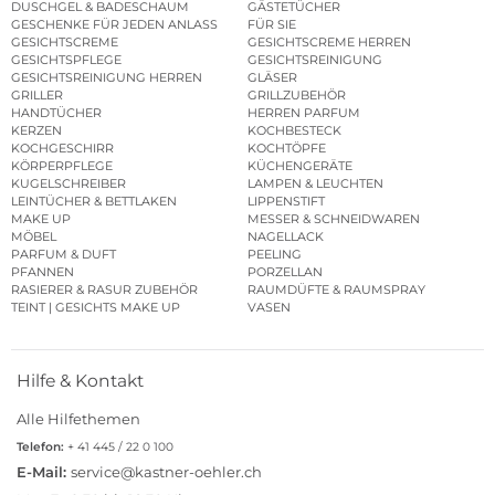
DUSCHGEL & BADESCHAUM
GÄSTETÜCHER
GESCHENKE FÜR JEDEN ANLASS
FÜR SIE
GESICHTSCREME
GESICHTSCREME HERREN
GESICHTSPFLEGE
GESICHTSREINIGUNG
GESICHTSREINIGUNG HERREN
GLÄSER
GRILLER
GRILLZUBEHÖR
HANDTÜCHER
HERREN PARFUM
KERZEN
KOCHBESTECK
KOCHGESCHIRR
KOCHTÖPFE
KÖRPERPFLEGE
KÜCHENGERÄTE
KUGELSCHREIBER
LAMPEN & LEUCHTEN
LEINTÜCHER & BETTLAKEN
LIPPENSTIFT
MAKE UP
MESSER & SCHNEIDWAREN
MÖBEL
NAGELLACK
PARFUM & DUFT
PEELING
PFANNEN
PORZELLAN
RASIERER & RASUR ZUBEHÖR
RAUMDÜFTE & RAUMSPRAY
TEINT | GESICHTS MAKE UP
VASEN
Hilfe & Kontakt
Alle Hilfethemen
Telefon:
+ 41 445 / 22 0 100
E-Mail:
service@kastner-oehler.ch