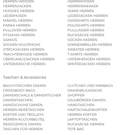
HERREN HEMDEN
HERRENHOSEN
HERRENJACKEN
HERRENSNEAKER
HOODIES HERREN
JEANS HERREN
LEDERHOSEN
LEDERJACKEN HERREN
MÄNTEL HERREN
OVERSHIRTS HERREN
PARKA HERREN
POLOSHIRTS HERREN
PULLOVER HERREN
PULLUNDER HERREN
PYJAMAS HERREN
RUCKSÄCKE HERREN
SAKKOS
SOCKEN HERREN
SOCKEN MULTIPACKS
SONNENBRILLEN HERREN
STRICKJACKEN HERREN
SWEATER HERREN
TRACHTENMODE HERREN
T-SHIRTS HERREN
ÜBERGANGSJACKEN HERREN
UNTERHEMDEN HERREN
UNTERWÄSCHE HERREN
WINTERJACKEN HERREN
Taschen & Accessoires
BAUCHTASCHEN DAMEN
CLUTCHES UND MINIBAGS
CROSSBODY BAGS
DAMENRUCKSÄCKE
DAMENSCHALS & DAMENTÜCHER
SHOPPER
DAMENTASCHEN
GELDBÖRSEN DAMEN
HANDSCHUHE DAMEN
HANDTASCHEN
HERREN REISETASCHEN
HARTSCHALENKOFFER
KOFFER UND TROLLEYS
HERREN KOFFER
HERREN KULTURBEUTEL
LAPTOPTASCHEN
REISEGEPÄCK DAMEN
RUCKSÄCKE HERREN
TASCHEN FÜR HERREN
TOTE BAG