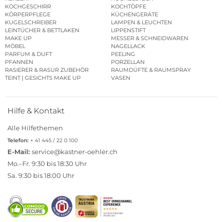
KOCHGESCHIRR
KOCHTÖPFE
KÖRPERPFLEGE
KÜCHENGERÄTE
KUGELSCHREIBER
LAMPEN & LEUCHTEN
LEINTÜCHER & BETTLAKEN
LIPPENSTIFT
MAKE UP
MESSER & SCHNEIDWAREN
MÖBEL
NAGELLACK
PARFUM & DUFT
PEELING
PFANNEN
PORZELLAN
RASIERER & RASUR ZUBEHÖR
RAUMDÜFTE & RAUMSPRAY
TEINT | GESICHTS MAKE UP
VASEN
Hilfe & Kontakt
Alle Hilfethemen
Telefon:
+ 41 445 / 22 0 100
E-Mail:
service@kastner-oehler.ch
Mo.–Fr. 9:30 bis 18:30 Uhr
Sa. 9:30 bis 18:00 Uhr