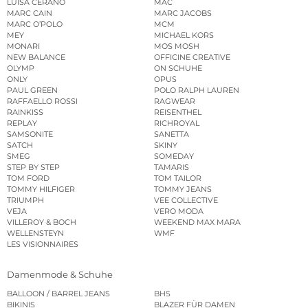
LUISA CERANO
MAC
MARC CAIN
MARC JACOBS
MARC O’POLO
MCM
MEY
MICHAEL KORS
MONARI
MOS MOSH
NEW BALANCE
OFFICINE CREATIVE
OLYMP
ON SCHUHE
ONLY
OPUS
PAUL GREEN
POLO RALPH LAUREN
RAFFAELLO ROSSI
RAGWEAR
RAINKISS
REISENTHEL
REPLAY
RICHROYAL
SAMSONITE
SANETTA
SATCH
SKINY
SMEG
SOMEDAY
STEP BY STEP
TAMARIS
TOM FORD
TOM TAILOR
TOMMY HILFIGER
TOMMY JEANS
TRIUMPH
VEE COLLECTIVE
VEJA
VERO MODA
VILLEROY & BOCH
WEEKEND MAX MARA
WELLENSTEYN
WMF
LES VISIONNAIRES
Damenmode & Schuhe
BALLOON / BARREL JEANS
BHS
BIKINIS
BLAZER FÜR DAMEN