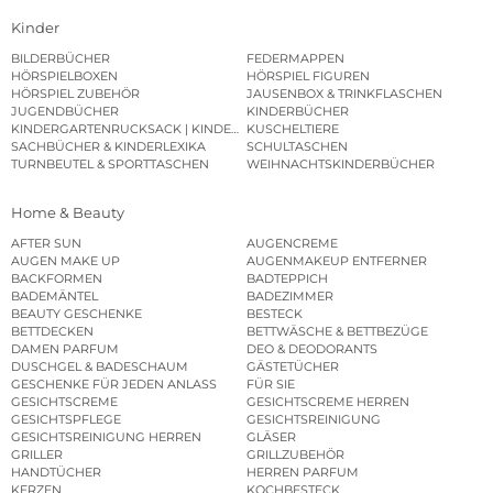
Kinder
BILDERBÜCHER
FEDERMAPPEN
HÖRSPIELBOXEN
HÖRSPIEL FIGUREN
HÖRSPIEL ZUBEHÖR
JAUSENBOX & TRINKFLASCHEN
JUGENDBÜCHER
KINDERBÜCHER
KINDERGARTENRUCKSACK | KINDERGARTENBEUTEL
KUSCHELTIERE
SACHBÜCHER & KINDERLEXIKA
SCHULTASCHEN
TURNBEUTEL & SPORTTASCHEN
WEIHNACHTSKINDERBÜCHER
Home & Beauty
AFTER SUN
AUGENCREME
AUGEN MAKE UP
AUGENMAKEUP ENTFERNER
BACKFORMEN
BADTEPPICH
BADEMÄNTEL
BADEZIMMER
BEAUTY GESCHENKE
BESTECK
BETTDECKEN
BETTWÄSCHE & BETTBEZÜGE
DAMEN PARFUM
DEO & DEODORANTS
DUSCHGEL & BADESCHAUM
GÄSTETÜCHER
GESCHENKE FÜR JEDEN ANLASS
FÜR SIE
GESICHTSCREME
GESICHTSCREME HERREN
GESICHTSPFLEGE
GESICHTSREINIGUNG
GESICHTSREINIGUNG HERREN
GLÄSER
GRILLER
GRILLZUBEHÖR
HANDTÜCHER
HERREN PARFUM
KERZEN
KOCHBESTECK