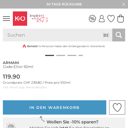
30 TAGE RÜCKGABE
NEW IN
WEDDING
VIBES
Beliebt!
14 Personen haben den Artikel gerade im Warenkorb
ARMANI
Code Elixir 50ml
119.90
Grundpreis: CHF 239.80 / Preis pro 100ml
inkl. Mwst zzgl.
Versandkosten
IN DEN WARENKORB
Wollen Sie -10% sparen?
Melden Sie sich
jetzt
für den Newsletter an.