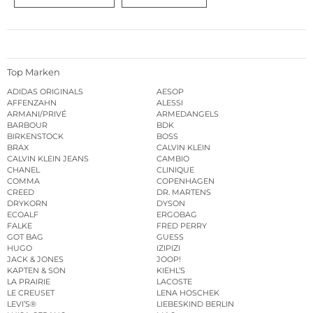
Top Marken
ADIDAS ORIGINALS
AESOP
AFFENZAHN
ALESSI
ARMANI/PRIVÉ
ARMEDANGELS
BARBOUR
BDK
BIRKENSTOCK
BOSS
BRAX
CALVIN KLEIN
CALVIN KLEIN JEANS
CAMBIO
CHANEL
CLINIQUE
COMMA
COPENHAGEN
CREED
DR. MARTENS
DRYKORN
DYSON
ECOALF
ERGOBAG
FALKE
FRED PERRY
GOT BAG
GUESS
HUGO
IZIPIZI
JACK & JONES
JOOP!
KAPTEN & SON
KIEHL’S
LA PRAIRIE
LACOSTE
LE CREUSET
LENA HOSCHEK
LEVI’S®
LIEBESKIND BERLIN