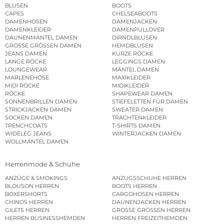
BLUSEN
BOOTS
CAPES
CHELSEABOOTS
DAMENHOSEN
DAMENJACKEN
DAMENKLEIDER
DAMENPULLOVER
DAUNENMÄNTEL DAMEN
DIRNDLBLUSEN
GROSSE GRÖSSEN DAMEN
HEMDBLUSEN
JEANS DAMEN
KURZE RÖCKE
LANGE RÖCKE
LEGGINGS DAMEN
LOUNGEWEAR
MÄNTEL DAMEN
MARLENEHOSE
MAXIKLEIDER
MIDI RÖCKE
MIDIKLEIDER
RÖCKE
SHAPEWEAR DAMEN
SONNENBRILLEN DAMEN
STIEFELETTEN FÜR DAMEN
STRICKJACKEN DAMEN
SWEATER DAMEN
SOCKEN DAMEN
TRACHTENKLEIDER
TRENCHCOATS
T-SHIRTS DAMEN
WIDELEG JEANS
WINTERJACKEN DAMEN
WOLLMÄNTEL DAMEN
Herrenmode & Schuhe
ANZÜGE & SMOKINGS
ANZUGSSCHUHE HERREN
BLOUSON HERREN
BOOTS HERREN
BOXERSHORTS
CARGOHOSEN HERREN
CHINOS HERREN
DAUNENJACKEN HERREN
GILETS HERREN
GROSSE GRÖSSEN HERREN
HERREN BUSINESSHEMDEN
HERREN FREIZEITHEMDEN