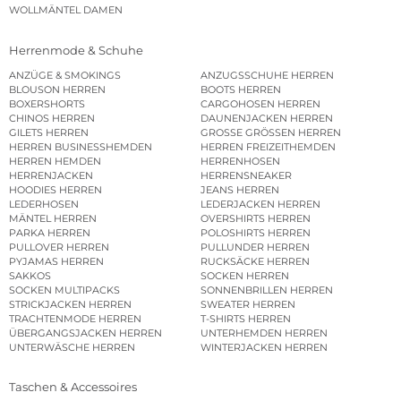
WOLLMÄNTEL DAMEN
Herrenmode & Schuhe
ANZÜGE & SMOKINGS
ANZUGSSCHUHE HERREN
BLOUSON HERREN
BOOTS HERREN
BOXERSHORTS
CARGOHOSEN HERREN
CHINOS HERREN
DAUNENJACKEN HERREN
GILETS HERREN
GROSSE GRÖSSEN HERREN
HERREN BUSINESSHEMDEN
HERREN FREIZEITHEMDEN
HERREN HEMDEN
HERRENHOSEN
HERRENJACKEN
HERRENSNEAKER
HOODIES HERREN
JEANS HERREN
LEDERHOSEN
LEDERJACKEN HERREN
MÄNTEL HERREN
OVERSHIRTS HERREN
PARKA HERREN
POLOSHIRTS HERREN
PULLOVER HERREN
PULLUNDER HERREN
PYJAMAS HERREN
RUCKSÄCKE HERREN
SAKKOS
SOCKEN HERREN
SOCKEN MULTIPACKS
SONNENBRILLEN HERREN
STRICKJACKEN HERREN
SWEATER HERREN
TRACHTENMODE HERREN
T-SHIRTS HERREN
ÜBERGANGSJACKEN HERREN
UNTERHEMDEN HERREN
UNTERWÄSCHE HERREN
WINTERJACKEN HERREN
Taschen & Accessoires