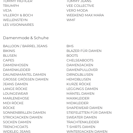
TOMMY HILFIGER
TOMMY JEANS
TRIUMPH
VEE COLLECTIVE
VEJA
VERO MODA
VILLEROY & BOCH
WEEKEND MAX MARA
WELLENSTEYN
WMF
LES VISIONNAIRES
Damenmode & Schuhe
BALLOON / BARREL JEANS
BHS
BIKINIS
BLAZER FÜR DAMEN
BLUSEN
BOOTS
CAPES
CHELSEABOOTS
DAMENHOSEN
DAMENJACKEN
DAMENKLEIDER
DAMENPULLOVER
DAUNENMÄNTEL DAMEN
DIRNDLBLUSEN
GROSSE GRÖSSEN DAMEN
HEMDBLUSEN
JEANS DAMEN
KURZE RÖCKE
LANGE RÖCKE
LEGGINGS DAMEN
LOUNGEWEAR
MÄNTEL DAMEN
MARLENEHOSE
MAXIKLEIDER
MIDI RÖCKE
MIDIKLEIDER
RÖCKE
SHAPEWEAR DAMEN
SONNENBRILLEN DAMEN
STIEFELETTEN FÜR DAMEN
STRICKJACKEN DAMEN
SWEATER DAMEN
SOCKEN DAMEN
TRACHTENKLEIDER
TRENCHCOATS
T-SHIRTS DAMEN
WIDELEG JEANS
WINTERJACKEN DAMEN