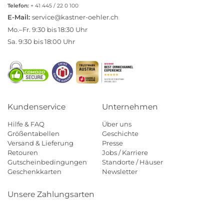
Telefon:
+ 41 445 / 22 0 100
E-Mail:
service@kastner-oehler.ch
Mo.–Fr. 9:30 bis 18:30 Uhr
Sa. 9:30 bis 18:00 Uhr
Kundenservice
Unternehmen
Hilfe & FAQ
Über uns
Größentabellen
Geschichte
Versand & Lieferung
Presse
Retouren
Jobs / Karriere
Gutscheinbedingungen
Standorte / Häuser
Geschenkkarten
Newsletter
Unsere Zahlungsarten
Klarna
Mastercard
Visa
Diners
Applepay
Paypal