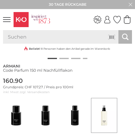
30 TAGE RÜCKGABE
NEW IN
WEDDING
VIBES
Beliebt!
8 Personen haben den Artikel gerade im Warenkorb
ARMANI
Code Parfum 150 ml Nachfüllflakon
160.90
Grundpreis: CHF 107.27 / Preis pro 100ml
inkl. Mwst zzgl.
Versandkosten