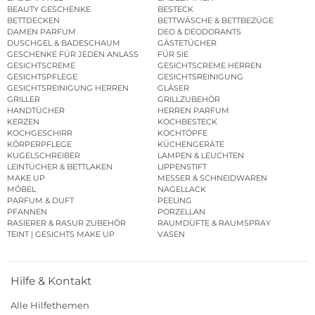
BEAUTY GESCHENKE
BESTECK
BETTDECKEN
BETTWÄSCHE & BETTBEZÜGE
DAMEN PARFUM
DEO & DEODORANTS
DUSCHGEL & BADESCHAUM
GÄSTETÜCHER
GESCHENKE FÜR JEDEN ANLASS
FÜR SIE
GESICHTSCREME
GESICHTSCREME HERREN
GESICHTSPFLEGE
GESICHTSREINIGUNG
GESICHTSREINIGUNG HERREN
GLÄSER
GRILLER
GRILLZUBEHÖR
HANDTÜCHER
HERREN PARFUM
KERZEN
KOCHBESTECK
KOCHGESCHIRR
KOCHTÖPFE
KÖRPERPFLEGE
KÜCHENGERÄTE
KUGELSCHREIBER
LAMPEN & LEUCHTEN
LEINTÜCHER & BETTLAKEN
LIPPENSTIFT
MAKE UP
MESSER & SCHNEIDWAREN
MÖBEL
NAGELLACK
PARFUM & DUFT
PEELING
PFANNEN
PORZELLAN
RASIERER & RASUR ZUBEHÖR
RAUMDÜFTE & RAUMSPRAY
TEINT | GESICHTS MAKE UP
VASEN
Hilfe & Kontakt
Alle Hilfethemen