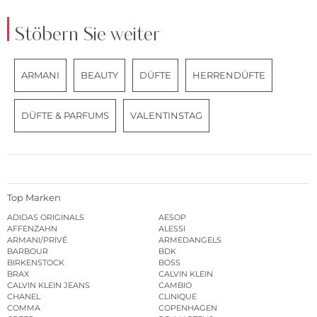
Stöbern Sie weiter
ARMANI
BEAUTY
DÜFTE
HERRENDÜFTE
DÜFTE & PARFUMS
VALENTINSTAG
Top Marken
ADIDAS ORIGINALS
AESOP
AFFENZAHN
ALESSI
ARMANI/PRIVÉ
ARMEDANGELS
BARBOUR
BDK
BIRKENSTOCK
BOSS
BRAX
CALVIN KLEIN
CALVIN KLEIN JEANS
CAMBIO
CHANEL
CLINIQUE
COMMA
COPENHAGEN