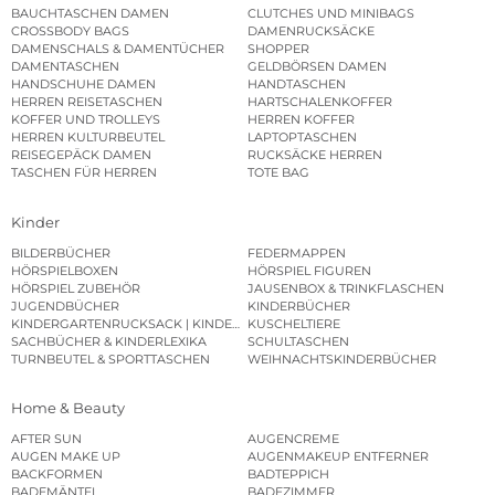
BAUCHTASCHEN DAMEN
CLUTCHES UND MINIBAGS
CROSSBODY BAGS
DAMENRUCKSÄCKE
DAMENSCHALS & DAMENTÜCHER
SHOPPER
DAMENTASCHEN
GELDBÖRSEN DAMEN
HANDSCHUHE DAMEN
HANDTASCHEN
HERREN REISETASCHEN
HARTSCHALENKOFFER
KOFFER UND TROLLEYS
HERREN KOFFER
HERREN KULTURBEUTEL
LAPTOPTASCHEN
REISEGEPÄCK DAMEN
RUCKSÄCKE HERREN
TASCHEN FÜR HERREN
TOTE BAG
Kinder
BILDERBÜCHER
FEDERMAPPEN
HÖRSPIELBOXEN
HÖRSPIEL FIGUREN
HÖRSPIEL ZUBEHÖR
JAUSENBOX & TRINKFLASCHEN
JUGENDBÜCHER
KINDERBÜCHER
KINDERGARTENRUCKSACK | KINDERGARTENBEUTEL
KUSCHELTIERE
SACHBÜCHER & KINDERLEXIKA
SCHULTASCHEN
TURNBEUTEL & SPORTTASCHEN
WEIHNACHTSKINDERBÜCHER
Home & Beauty
AFTER SUN
AUGENCREME
AUGEN MAKE UP
AUGENMAKEUP ENTFERNER
BACKFORMEN
BADTEPPICH
BADEMÄNTEL
BADEZIMMER