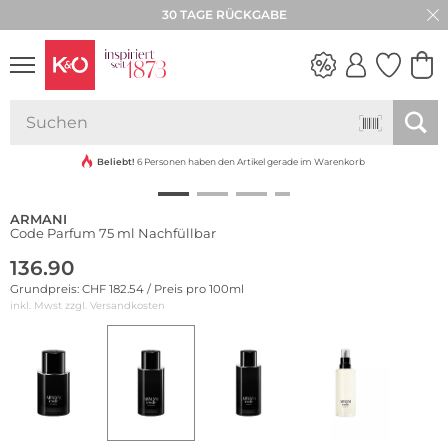
30 TAGE RÜCKGABE
NEW IN
WEDDING
VIBES
Beliebt!
6 Personen haben den Artikel gerade im Warenkorb
ARMANI
Code Parfum 75 ml Nachfüllbar
136.90
Grundpreis: CHF 182.54 / Preis pro 100ml
inkl. Mwst zzgl.
Versandkosten