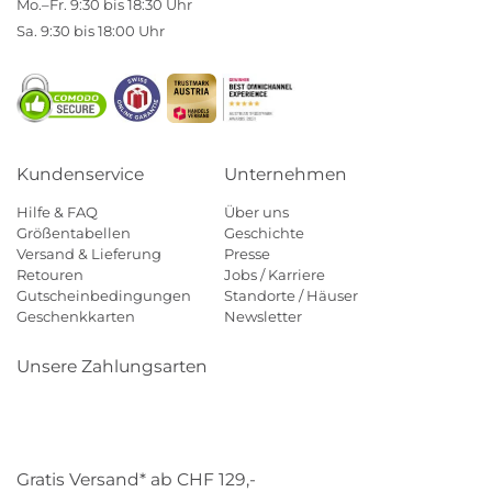
Mo.–Fr. 9:30 bis 18:30 Uhr
Sa. 9:30 bis 18:00 Uhr
Kundenservice
Unternehmen
Hilfe & FAQ
Über uns
Größentabellen
Geschichte
Versand & Lieferung
Presse
Retouren
Jobs / Karriere
Gutscheinbedingungen
Standorte / Häuser
Geschenkkarten
Newsletter
Unsere Zahlungsarten
Klarna
Mastercard
Visa
Diners
Applepay
Paypal
Gratis Versand* ab CHF 129,-