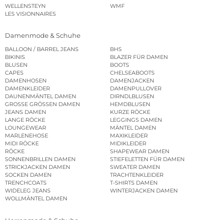
WELLENSTEYN
WMF
LES VISIONNAIRES
Damenmode & Schuhe
BALLOON / BARREL JEANS
BHS
BIKINIS
BLAZER FÜR DAMEN
BLUSEN
BOOTS
CAPES
CHELSEABOOTS
DAMENHOSEN
DAMENJACKEN
DAMENKLEIDER
DAMENPULLOVER
DAUNENMÄNTEL DAMEN
DIRNDLBLUSEN
GROSSE GRÖSSEN DAMEN
HEMDBLUSEN
JEANS DAMEN
KURZE RÖCKE
LANGE RÖCKE
LEGGINGS DAMEN
LOUNGEWEAR
MÄNTEL DAMEN
MARLENEHOSE
MAXIKLEIDER
MIDI RÖCKE
MIDIKLEIDER
RÖCKE
SHAPEWEAR DAMEN
SONNENBRILLEN DAMEN
STIEFELETTEN FÜR DAMEN
STRICKJACKEN DAMEN
SWEATER DAMEN
SOCKEN DAMEN
TRACHTENKLEIDER
TRENCHCOATS
T-SHIRTS DAMEN
WIDELEG JEANS
WINTERJACKEN DAMEN
WOLLMÄNTEL DAMEN