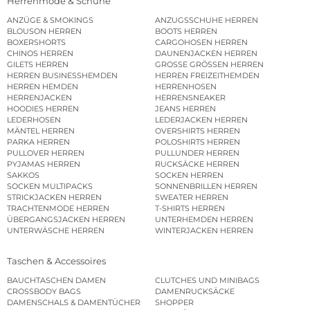
Herrenmode & Schuhe
ANZÜGE & SMOKINGS
ANZUGSSCHUHE HERREN
BLOUSON HERREN
BOOTS HERREN
BOXERSHORTS
CARGOHOSEN HERREN
CHINOS HERREN
DAUNENJACKEN HERREN
GILETS HERREN
GROSSE GRÖSSEN HERREN
HERREN BUSINESSHEMDEN
HERREN FREIZEITHEMDEN
HERREN HEMDEN
HERRENHOSEN
HERRENJACKEN
HERRENSNEAKER
HOODIES HERREN
JEANS HERREN
LEDERHOSEN
LEDERJACKEN HERREN
MÄNTEL HERREN
OVERSHIRTS HERREN
PARKA HERREN
POLOSHIRTS HERREN
PULLOVER HERREN
PULLUNDER HERREN
PYJAMAS HERREN
RUCKSÄCKE HERREN
SAKKOS
SOCKEN HERREN
SOCKEN MULTIPACKS
SONNENBRILLEN HERREN
STRICKJACKEN HERREN
SWEATER HERREN
TRACHTENMODE HERREN
T-SHIRTS HERREN
ÜBERGANGSJACKEN HERREN
UNTERHEMDEN HERREN
UNTERWÄSCHE HERREN
WINTERJACKEN HERREN
Taschen & Accessoires
BAUCHTASCHEN DAMEN
CLUTCHES UND MINIBAGS
CROSSBODY BAGS
DAMENRUCKSÄCKE
DAMENSCHALS & DAMENTÜCHER
SHOPPER