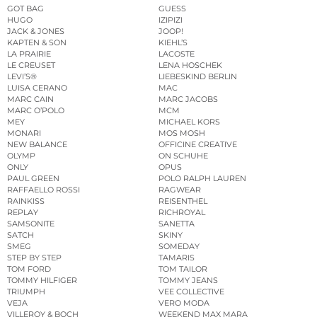
GOT BAG
GUESS
HUGO
IZIPIZI
JACK & JONES
JOOP!
KAPTEN & SON
KIEHL’S
LA PRAIRIE
LACOSTE
LE CREUSET
LENA HOSCHEK
LEVI’S®
LIEBESKIND BERLIN
LUISA CERANO
MAC
MARC CAIN
MARC JACOBS
MARC O’POLO
MCM
MEY
MICHAEL KORS
MONARI
MOS MOSH
NEW BALANCE
OFFICINE CREATIVE
OLYMP
ON SCHUHE
ONLY
OPUS
PAUL GREEN
POLO RALPH LAUREN
RAFFAELLO ROSSI
RAGWEAR
RAINKISS
REISENTHEL
REPLAY
RICHROYAL
SAMSONITE
SANETTA
SATCH
SKINY
SMEG
SOMEDAY
STEP BY STEP
TAMARIS
TOM FORD
TOM TAILOR
TOMMY HILFIGER
TOMMY JEANS
TRIUMPH
VEE COLLECTIVE
VEJA
VERO MODA
VILLEROY & BOCH
WEEKEND MAX MARA