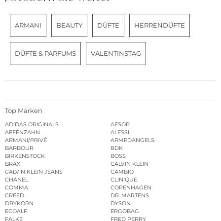
ARMANI
BEAUTY
DÜFTE
HERRENDÜFTE
DÜFTE & PARFUMS
VALENTINSTAG
Top Marken
ADIDAS ORIGINALS
AESOP
AFFENZAHN
ALESSI
ARMANI/PRIVÉ
ARMEDANGELS
BARBOUR
BDK
BIRKENSTOCK
BOSS
BRAX
CALVIN KLEIN
CALVIN KLEIN JEANS
CAMBIO
CHANEL
CLINIQUE
COMMA
COPENHAGEN
CREED
DR. MARTENS
DRYKORN
DYSON
ECOALF
ERGOBAG
FALKE
FRED PERRY