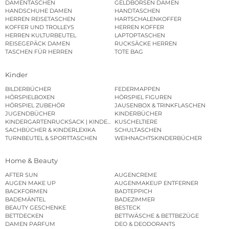
DAMENTASCHEN
GELDBÖRSEN DAMEN
HANDSCHUHE DAMEN
HANDTASCHEN
HERREN REISETASCHEN
HARTSCHALENKOFFER
KOFFER UND TROLLEYS
HERREN KOFFER
HERREN KULTURBEUTEL
LAPTOPTASCHEN
REISEGEPÄCK DAMEN
RUCKSÄCKE HERREN
TASCHEN FÜR HERREN
TOTE BAG
Kinder
BILDERBÜCHER
FEDERMAPPEN
HÖRSPIELBOXEN
HÖRSPIEL FIGUREN
HÖRSPIEL ZUBEHÖR
JAUSENBOX & TRINKFLASCHEN
JUGENDBÜCHER
KINDERBÜCHER
KINDERGARTENRUCKSACK | KINDERGARTENBEUTEL
KUSCHELTIERE
SACHBÜCHER & KINDERLEXIKA
SCHULTASCHEN
TURNBEUTEL & SPORTTASCHEN
WEIHNACHTSKINDERBÜCHER
Home & Beauty
AFTER SUN
AUGENCREME
AUGEN MAKE UP
AUGENMAKEUP ENTFERNER
BACKFORMEN
BADTEPPICH
BADEMÄNTEL
BADEZIMMER
BEAUTY GESCHENKE
BESTECK
BETTDECKEN
BETTWÄSCHE & BETTBEZÜGE
DAMEN PARFUM
DEO & DEODORANTS