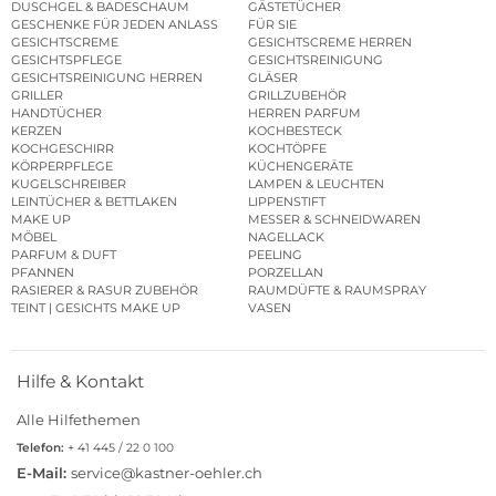
DUSCHGEL & BADESCHAUM
GÄSTETÜCHER
GESCHENKE FÜR JEDEN ANLASS
FÜR SIE
GESICHTSCREME
GESICHTSCREME HERREN
GESICHTSPFLEGE
GESICHTSREINIGUNG
GESICHTSREINIGUNG HERREN
GLÄSER
GRILLER
GRILLZUBEHÖR
HANDTÜCHER
HERREN PARFUM
KERZEN
KOCHBESTECK
KOCHGESCHIRR
KOCHTÖPFE
KÖRPERPFLEGE
KÜCHENGERÄTE
KUGELSCHREIBER
LAMPEN & LEUCHTEN
LEINTÜCHER & BETTLAKEN
LIPPENSTIFT
MAKE UP
MESSER & SCHNEIDWAREN
MÖBEL
NAGELLACK
PARFUM & DUFT
PEELING
PFANNEN
PORZELLAN
RASIERER & RASUR ZUBEHÖR
RAUMDÜFTE & RAUMSPRAY
TEINT | GESICHTS MAKE UP
VASEN
Hilfe & Kontakt
Alle Hilfethemen
Telefon:
+ 41 445 / 22 0 100
E-Mail:
service@kastner-oehler.ch