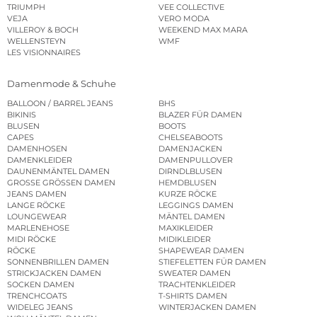
TRIUMPH
VEE COLLECTIVE
VEJA
VERO MODA
VILLEROY & BOCH
WEEKEND MAX MARA
WELLENSTEYN
WMF
LES VISIONNAIRES
Damenmode & Schuhe
BALLOON / BARREL JEANS
BHS
BIKINIS
BLAZER FÜR DAMEN
BLUSEN
BOOTS
CAPES
CHELSEABOOTS
DAMENHOSEN
DAMENJACKEN
DAMENKLEIDER
DAMENPULLOVER
DAUNENMÄNTEL DAMEN
DIRNDLBLUSEN
GROSSE GRÖSSEN DAMEN
HEMDBLUSEN
JEANS DAMEN
KURZE RÖCKE
LANGE RÖCKE
LEGGINGS DAMEN
LOUNGEWEAR
MÄNTEL DAMEN
MARLENEHOSE
MAXIKLEIDER
MIDI RÖCKE
MIDIKLEIDER
RÖCKE
SHAPEWEAR DAMEN
SONNENBRILLEN DAMEN
STIEFELETTEN FÜR DAMEN
STRICKJACKEN DAMEN
SWEATER DAMEN
SOCKEN DAMEN
TRACHTENKLEIDER
TRENCHCOATS
T-SHIRTS DAMEN
WIDELEG JEANS
WINTERJACKEN DAMEN