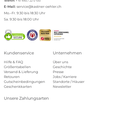
Telefon:
+ 41 445 / 22 0 100
E-Mail:
service@kastner-oehler.ch
Mo.–Fr. 9:30 bis 18:30 Uhr
Sa. 9:30 bis 18:00 Uhr
Kundenservice
Unternehmen
Hilfe & FAQ
Über uns
Größentabellen
Geschichte
Versand & Lieferung
Presse
Retouren
Jobs / Karriere
Gutscheinbedingungen
Standorte / Häuser
Geschenkkarten
Newsletter
Unsere Zahlungsarten
Klarna
Mastercard
Visa
Diners
Applepay
Paypal