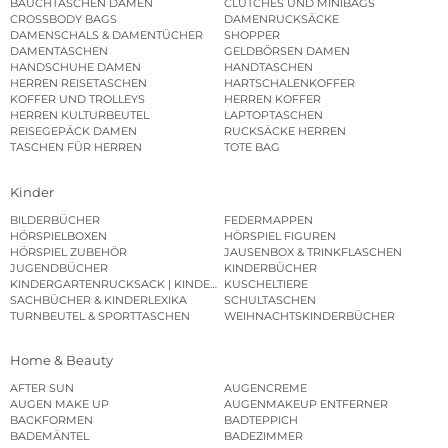
BAUCHTASCHEN DAMEN
CLUTCHES UND MINIBAGS
CROSSBODY BAGS
DAMENRUCKSÄCKE
DAMENSCHALS & DAMENTÜCHER
SHOPPER
DAMENTASCHEN
GELDBÖRSEN DAMEN
HANDSCHUHE DAMEN
HANDTASCHEN
HERREN REISETASCHEN
HARTSCHALENKOFFER
KOFFER UND TROLLEYS
HERREN KOFFER
HERREN KULTURBEUTEL
LAPTOPTASCHEN
REISEGEPÄCK DAMEN
RUCKSÄCKE HERREN
TASCHEN FÜR HERREN
TOTE BAG
Kinder
BILDERBÜCHER
FEDERMAPPEN
HÖRSPIELBOXEN
HÖRSPIEL FIGUREN
HÖRSPIEL ZUBEHÖR
JAUSENBOX & TRINKFLASCHEN
JUGENDBÜCHER
KINDERBÜCHER
KINDERGARTENRUCKSACK | KINDERGARTENBEUTEL
KUSCHELTIERE
SACHBÜCHER & KINDERLEXIKA
SCHULTASCHEN
TURNBEUTEL & SPORTTASCHEN
WEIHNACHTSKINDERBÜCHER
Home & Beauty
AFTER SUN
AUGENCREME
AUGEN MAKE UP
AUGENMAKEUP ENTFERNER
BACKFORMEN
BADTEPPICH
BADEMÄNTEL
BADEZIMMER