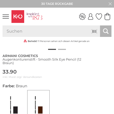
30 TAGE RÜCKGABE
NEW IN
WEDDING
VIBES
Beliebt!
11 Personen sehen sich diesen Artikel gerade an
ARMANI COSMETICS
Augenkonturenstift - Smooth Silk Eye Pencil (12
Braun)
33.90
inkl. Mwst zzgl.
Versandkosten
Farbe:
Braun