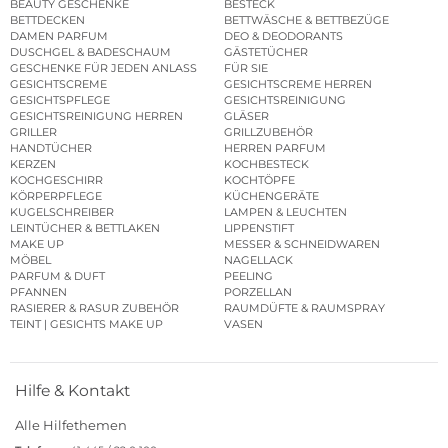
BEAUTY GESCHENKE
BESTECK
BETTDECKEN
BETTWÄSCHE & BETTBEZÜGE
DAMEN PARFUM
DEO & DEODORANTS
DUSCHGEL & BADESCHAUM
GÄSTETÜCHER
GESCHENKE FÜR JEDEN ANLASS
FÜR SIE
GESICHTSCREME
GESICHTSCREME HERREN
GESICHTSPFLEGE
GESICHTSREINIGUNG
GESICHTSREINIGUNG HERREN
GLÄSER
GRILLER
GRILLZUBEHÖR
HANDTÜCHER
HERREN PARFUM
KERZEN
KOCHBESTECK
KOCHGESCHIRR
KOCHTÖPFE
KÖRPERPFLEGE
KÜCHENGERÄTE
KUGELSCHREIBER
LAMPEN & LEUCHTEN
LEINTÜCHER & BETTLAKEN
LIPPENSTIFT
MAKE UP
MESSER & SCHNEIDWAREN
MÖBEL
NAGELLACK
PARFUM & DUFT
PEELING
PFANNEN
PORZELLAN
RASIERER & RASUR ZUBEHÖR
RAUMDÜFTE & RAUMSPRAY
TEINT | GESICHTS MAKE UP
VASEN
Hilfe & Kontakt
Alle Hilfethemen