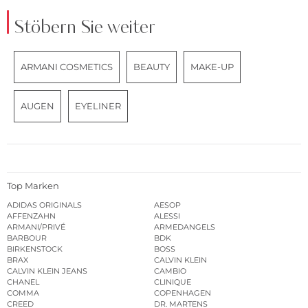
Stöbern Sie weiter
ARMANI COSMETICS
BEAUTY
MAKE-UP
AUGEN
EYELINER
Top Marken
ADIDAS ORIGINALS
AESOP
AFFENZAHN
ALESSI
ARMANI/PRIVÉ
ARMEDANGELS
BARBOUR
BDK
BIRKENSTOCK
BOSS
BRAX
CALVIN KLEIN
CALVIN KLEIN JEANS
CAMBIO
CHANEL
CLINIQUE
COMMA
COPENHAGEN
CREED
DR. MARTENS