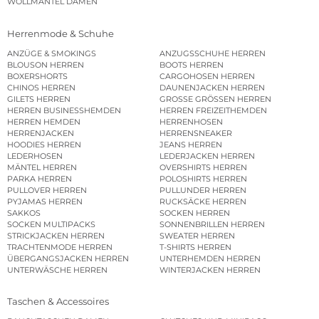
WOLLMÄNTEL DAMEN
Herrenmode & Schuhe
ANZÜGE & SMOKINGS
ANZUGSSCHUHE HERREN
BLOUSON HERREN
BOOTS HERREN
BOXERSHORTS
CARGOHOSEN HERREN
CHINOS HERREN
DAUNENJACKEN HERREN
GILETS HERREN
GROSSE GRÖSSEN HERREN
HERREN BUSINESSHEMDEN
HERREN FREIZEITHEMDEN
HERREN HEMDEN
HERRENHOSEN
HERRENJACKEN
HERRENSNEAKER
HOODIES HERREN
JEANS HERREN
LEDERHOSEN
LEDERJACKEN HERREN
MÄNTEL HERREN
OVERSHIRTS HERREN
PARKA HERREN
POLOSHIRTS HERREN
PULLOVER HERREN
PULLUNDER HERREN
PYJAMAS HERREN
RUCKSÄCKE HERREN
SAKKOS
SOCKEN HERREN
SOCKEN MULTIPACKS
SONNENBRILLEN HERREN
STRICKJACKEN HERREN
SWEATER HERREN
TRACHTENMODE HERREN
T-SHIRTS HERREN
ÜBERGANGSJACKEN HERREN
UNTERHEMDEN HERREN
UNTERWÄSCHE HERREN
WINTERJACKEN HERREN
Taschen & Accessoires