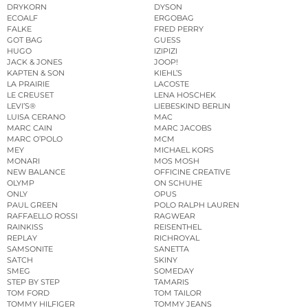
DRYKORN
DYSON
ECOALF
ERGOBAG
FALKE
FRED PERRY
GOT BAG
GUESS
HUGO
IZIPIZI
JACK & JONES
JOOP!
KAPTEN & SON
KIEHL’S
LA PRAIRIE
LACOSTE
LE CREUSET
LENA HOSCHEK
LEVI’S®
LIEBESKIND BERLIN
LUISA CERANO
MAC
MARC CAIN
MARC JACOBS
MARC O’POLO
MCM
MEY
MICHAEL KORS
MONARI
MOS MOSH
NEW BALANCE
OFFICINE CREATIVE
OLYMP
ON SCHUHE
ONLY
OPUS
PAUL GREEN
POLO RALPH LAUREN
RAFFAELLO ROSSI
RAGWEAR
RAINKISS
REISENTHEL
REPLAY
RICHROYAL
SAMSONITE
SANETTA
SATCH
SKINY
SMEG
SOMEDAY
STEP BY STEP
TAMARIS
TOM FORD
TOM TAILOR
TOMMY HILFIGER
TOMMY JEANS