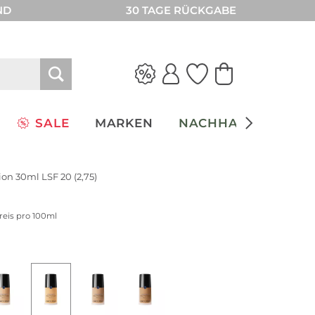
ND
30 TAGE RÜCKGABE
SALE
MARKEN
NACHHALTIGKEIT
on 30ml LSF 20 (2,75)
reis pro 100ml