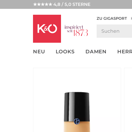
★★★★★ 4,8 / 5,0 STERNE
ZU GIGASPORT
GET THE
NEW IN
WEDDING
LOOK
VIBES
NEU
LOOKS
DAMEN
HER