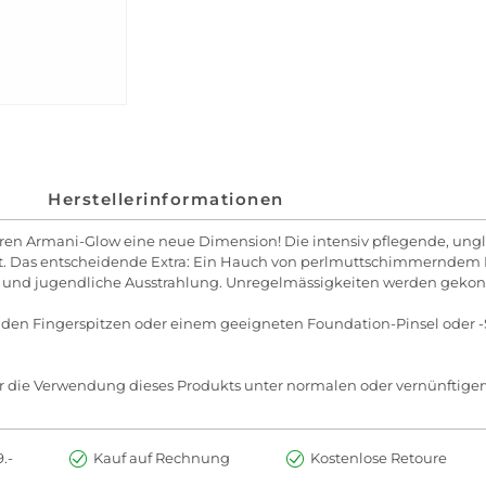
Herstellerinformationen
ren Armani-Glow eine neue Dimension! Die intensiv pflegende, ungla
t. Das entscheidende Extra: Ein Hauch von perlmuttschimmerndem Pre
che und jugendliche Ausstrahlung. Unregelmässigkeiten werden geko
 den Fingerspitzen oder einem geeigneten Foundation-Pinsel oder
r die Verwendung dieses Produkts unter normalen oder vernünftige
.-
Kauf auf Rechnung
Kostenlose Retoure