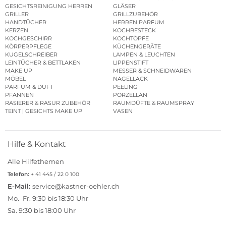
GESICHTSREINIGUNG HERREN
GLÄSER
GRILLER
GRILLZUBEHÖR
HANDTÜCHER
HERREN PARFUM
KERZEN
KOCHBESTECK
KOCHGESCHIRR
KOCHTÖPFE
KÖRPERPFLEGE
KÜCHENGERÄTE
KUGELSCHREIBER
LAMPEN & LEUCHTEN
LEINTÜCHER & BETTLAKEN
LIPPENSTIFT
MAKE UP
MESSER & SCHNEIDWAREN
MÖBEL
NAGELLACK
PARFUM & DUFT
PEELING
PFANNEN
PORZELLAN
RASIERER & RASUR ZUBEHÖR
RAUMDÜFTE & RAUMSPRAY
TEINT | GESICHTS MAKE UP
VASEN
Hilfe & Kontakt
Alle Hilfethemen
Telefon:
+ 41 445 / 22 0 100
E-Mail:
service@kastner-oehler.ch
Mo.–Fr. 9:30 bis 18:30 Uhr
Sa. 9:30 bis 18:00 Uhr