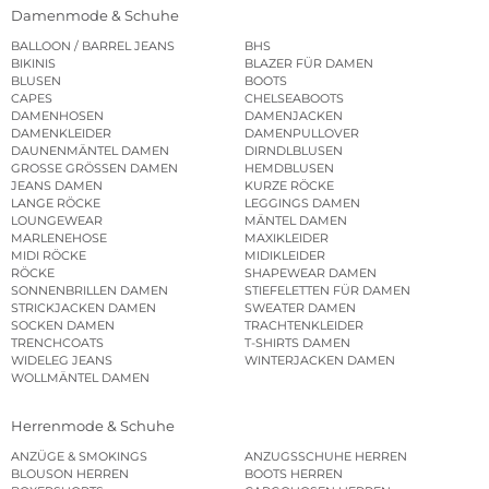
Damenmode & Schuhe
BALLOON / BARREL JEANS
BHS
BIKINIS
BLAZER FÜR DAMEN
BLUSEN
BOOTS
CAPES
CHELSEABOOTS
DAMENHOSEN
DAMENJACKEN
DAMENKLEIDER
DAMENPULLOVER
DAUNENMÄNTEL DAMEN
DIRNDLBLUSEN
GROSSE GRÖSSEN DAMEN
HEMDBLUSEN
JEANS DAMEN
KURZE RÖCKE
LANGE RÖCKE
LEGGINGS DAMEN
LOUNGEWEAR
MÄNTEL DAMEN
MARLENEHOSE
MAXIKLEIDER
MIDI RÖCKE
MIDIKLEIDER
RÖCKE
SHAPEWEAR DAMEN
SONNENBRILLEN DAMEN
STIEFELETTEN FÜR DAMEN
STRICKJACKEN DAMEN
SWEATER DAMEN
SOCKEN DAMEN
TRACHTENKLEIDER
TRENCHCOATS
T-SHIRTS DAMEN
WIDELEG JEANS
WINTERJACKEN DAMEN
WOLLMÄNTEL DAMEN
Herrenmode & Schuhe
ANZÜGE & SMOKINGS
ANZUGSSCHUHE HERREN
BLOUSON HERREN
BOOTS HERREN