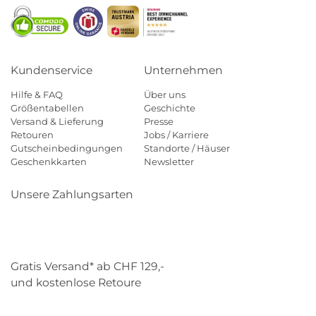
Kundenservice
Unternehmen
Hilfe & FAQ
Über uns
Größentabellen
Geschichte
Versand & Lieferung
Presse
Retouren
Jobs / Karriere
Gutscheinbedingungen
Standorte / Häuser
Geschenkkarten
Newsletter
Unsere Zahlungsarten
Klarna
Mastercard
Visa
Diners
Applepay
Paypal
Gratis Versand* ab CHF 129,-
und kostenlose Retoure
Schweizer Post
Gebrüder Weiss