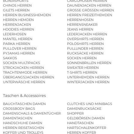
BOXERSHORTS
CARGOHOSEN HERREN
CHINOS HERREN
DAUNENJACKEN HERREN
GILETS HERREN
GROSSE GRÖSSEN HERREN
HERREN BUSINESSHEMDEN
HERREN FREIZEITHEMDEN
HERREN HEMDEN
HERRENHOSEN
HERRENJACKEN
HERRENSNEAKER
HOODIES HERREN
JEANS HERREN
LEDERHOSEN
LEDERJACKEN HERREN
MÄNTEL HERREN
OVERSHIRTS HERREN
PARKA HERREN
POLOSHIRTS HERREN
PULLOVER HERREN
PULLUNDER HERREN
PYJAMAS HERREN
RUCKSÄCKE HERREN
SAKKOS
SOCKEN HERREN
SOCKEN MULTIPACKS
SONNENBRILLEN HERREN
STRICKJACKEN HERREN
SWEATER HERREN
TRACHTENMODE HERREN
T-SHIRTS HERREN
ÜBERGANGSJACKEN HERREN
UNTERHEMDEN HERREN
UNTERWÄSCHE HERREN
WINTERJACKEN HERREN
Taschen & Accessoires
BAUCHTASCHEN DAMEN
CLUTCHES UND MINIBAGS
CROSSBODY BAGS
DAMENRUCKSÄCKE
DAMENSCHALS & DAMENTÜCHER
SHOPPER
DAMENTASCHEN
GELDBÖRSEN DAMEN
HANDSCHUHE DAMEN
HANDTASCHEN
HERREN REISETASCHEN
HARTSCHALENKOFFER
KOFFER UND TROLLEYS
HERREN KOFFER