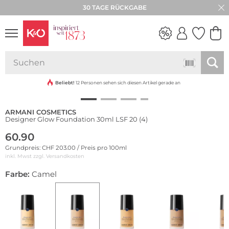
30 TAGE RÜCKGABE
WEDDING
VIBES
Beliebt!
12 Personen sehen sich diesen Artikel gerade an
ARMANI COSMETICS
Designer Glow Foundation 30ml LSF 20 (4)
60.90
Grundpreis: CHF 203.00 / Preis pro 100ml
inkl. Mwst zzgl.
Versandkosten
Farbe:
Camel