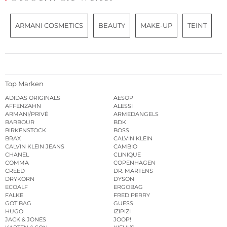
ARMANI COSMETICS
BEAUTY
MAKE-UP
TEINT
Top Marken
ADIDAS ORIGINALS
AESOP
AFFENZAHN
ALESSI
ARMANI/PRIVÉ
ARMEDANGELS
BARBOUR
BDK
BIRKENSTOCK
BOSS
BRAX
CALVIN KLEIN
CALVIN KLEIN JEANS
CAMBIO
CHANEL
CLINIQUE
COMMA
COPENHAGEN
CREED
DR. MARTENS
DRYKORN
DYSON
ECOALF
ERGOBAG
FALKE
FRED PERRY
GOT BAG
GUESS
HUGO
IZIPIZI
JACK & JONES
JOOP!