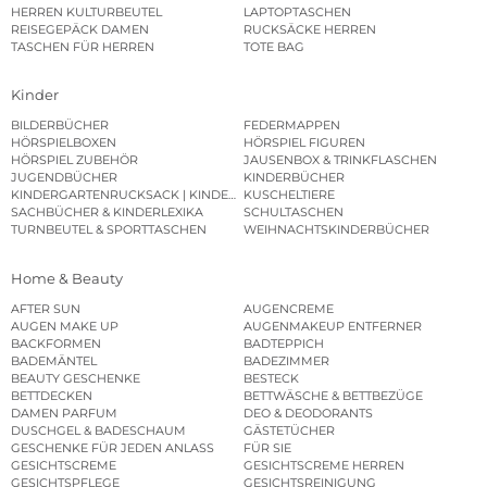
HERREN KULTURBEUTEL
LAPTOPTASCHEN
REISEGEPÄCK DAMEN
RUCKSÄCKE HERREN
TASCHEN FÜR HERREN
TOTE BAG
Kinder
BILDERBÜCHER
FEDERMAPPEN
HÖRSPIELBOXEN
HÖRSPIEL FIGUREN
HÖRSPIEL ZUBEHÖR
JAUSENBOX & TRINKFLASCHEN
JUGENDBÜCHER
KINDERBÜCHER
KINDERGARTENRUCKSACK | KINDERGARTENBEUTEL
KUSCHELTIERE
SACHBÜCHER & KINDERLEXIKA
SCHULTASCHEN
TURNBEUTEL & SPORTTASCHEN
WEIHNACHTSKINDERBÜCHER
Home & Beauty
AFTER SUN
AUGENCREME
AUGEN MAKE UP
AUGENMAKEUP ENTFERNER
BACKFORMEN
BADTEPPICH
BADEMÄNTEL
BADEZIMMER
BEAUTY GESCHENKE
BESTECK
BETTDECKEN
BETTWÄSCHE & BETTBEZÜGE
DAMEN PARFUM
DEO & DEODORANTS
DUSCHGEL & BADESCHAUM
GÄSTETÜCHER
GESCHENKE FÜR JEDEN ANLASS
FÜR SIE
GESICHTSCREME
GESICHTSCREME HERREN
GESICHTSPFLEGE
GESICHTSREINIGUNG