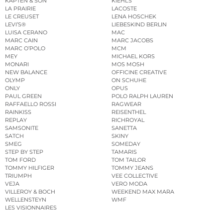
KAPTEN & SON
KIEHL’S
LA PRAIRIE
LACOSTE
LE CREUSET
LENA HOSCHEK
LEVI’S®
LIEBESKIND BERLIN
LUISA CERANO
MAC
MARC CAIN
MARC JACOBS
MARC O’POLO
MCM
MEY
MICHAEL KORS
MONARI
MOS MOSH
NEW BALANCE
OFFICINE CREATIVE
OLYMP
ON SCHUHE
ONLY
OPUS
PAUL GREEN
POLO RALPH LAUREN
RAFFAELLO ROSSI
RAGWEAR
RAINKISS
REISENTHEL
REPLAY
RICHROYAL
SAMSONITE
SANETTA
SATCH
SKINY
SMEG
SOMEDAY
STEP BY STEP
TAMARIS
TOM FORD
TOM TAILOR
TOMMY HILFIGER
TOMMY JEANS
TRIUMPH
VEE COLLECTIVE
VEJA
VERO MODA
VILLEROY & BOCH
WEEKEND MAX MARA
WELLENSTEYN
WMF
LES VISIONNAIRES