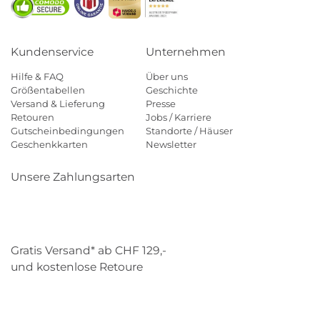
Kundenservice
Unternehmen
Hilfe & FAQ
Über uns
Größentabellen
Geschichte
Versand & Lieferung
Presse
Retouren
Jobs / Karriere
Gutscheinbedingungen
Standorte / Häuser
Geschenkkarten
Newsletter
Unsere Zahlungsarten
Klarna
Mastercard
Visa
Diners
Applepay
Paypal
Gratis Versand* ab CHF 129,-
und kostenlose Retoure
Schweizer Post
Gebrüder Weiss