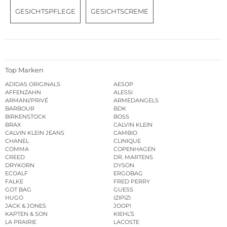
GESICHTSPFLEGE
GESICHTSCREME
Top Marken
ADIDAS ORIGINALS
AESOP
AFFENZAHN
ALESSI
ARMANI/PRIVÉ
ARMEDANGELS
BARBOUR
BDK
BIRKENSTOCK
BOSS
BRAX
CALVIN KLEIN
CALVIN KLEIN JEANS
CAMBIO
CHANEL
CLINIQUE
COMMA
COPENHAGEN
CREED
DR. MARTENS
DRYKORN
DYSON
ECOALF
ERGOBAG
FALKE
FRED PERRY
GOT BAG
GUESS
HUGO
IZIPIZI
JACK & JONES
JOOP!
KAPTEN & SON
KIEHL’S
LA PRAIRIE
LACOSTE