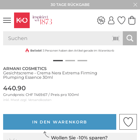
30 TAGE RÜCKGABE
NEW IN
WEDDING
VIBES
Beliebt!
3 Personen haben den Artikel gerade im Warenkorb
ARMANI COSMETICS
Gesichtscreme - Crema Nera Extrema Firming
Plumping Essence 30ml
440.90
Grundpreis: CHF 1’469.67 / Preis pro 100ml
inkl. Mwst zzgl.
Versandkosten
IN DEN WARENKORB
Wollen Sie -10% sparen?