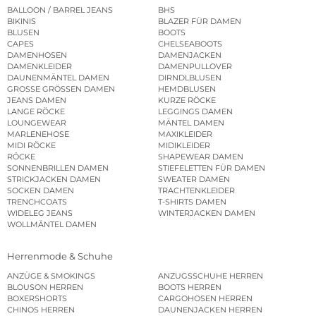
BALLOON / BARREL JEANS
BHS
BIKINIS
BLAZER FÜR DAMEN
BLUSEN
BOOTS
CAPES
CHELSEABOOTS
DAMENHOSEN
DAMENJACKEN
DAMENKLEIDER
DAMENPULLOVER
DAUNENMÄNTEL DAMEN
DIRNDLBLUSEN
GROSSE GRÖSSEN DAMEN
HEMDBLUSEN
JEANS DAMEN
KURZE RÖCKE
LANGE RÖCKE
LEGGINGS DAMEN
LOUNGEWEAR
MÄNTEL DAMEN
MARLENEHOSE
MAXIKLEIDER
MIDI RÖCKE
MIDIKLEIDER
RÖCKE
SHAPEWEAR DAMEN
SONNENBRILLEN DAMEN
STIEFELETTEN FÜR DAMEN
STRICKJACKEN DAMEN
SWEATER DAMEN
SOCKEN DAMEN
TRACHTENKLEIDER
TRENCHCOATS
T-SHIRTS DAMEN
WIDELEG JEANS
WINTERJACKEN DAMEN
WOLLMÄNTEL DAMEN
Herrenmode & Schuhe
ANZÜGE & SMOKINGS
ANZUGSSCHUHE HERREN
BLOUSON HERREN
BOOTS HERREN
BOXERSHORTS
CARGOHOSEN HERREN
CHINOS HERREN
DAUNENJACKEN HERREN