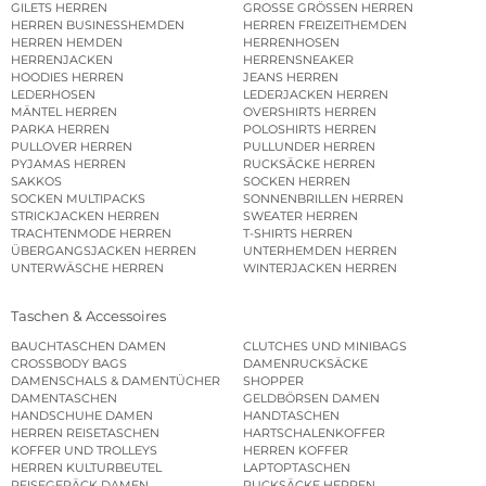
GILETS HERREN
GROSSE GRÖSSEN HERREN
HERREN BUSINESSHEMDEN
HERREN FREIZEITHEMDEN
HERREN HEMDEN
HERRENHOSEN
HERRENJACKEN
HERRENSNEAKER
HOODIES HERREN
JEANS HERREN
LEDERHOSEN
LEDERJACKEN HERREN
MÄNTEL HERREN
OVERSHIRTS HERREN
PARKA HERREN
POLOSHIRTS HERREN
PULLOVER HERREN
PULLUNDER HERREN
PYJAMAS HERREN
RUCKSÄCKE HERREN
SAKKOS
SOCKEN HERREN
SOCKEN MULTIPACKS
SONNENBRILLEN HERREN
STRICKJACKEN HERREN
SWEATER HERREN
TRACHTENMODE HERREN
T-SHIRTS HERREN
ÜBERGANGSJACKEN HERREN
UNTERHEMDEN HERREN
UNTERWÄSCHE HERREN
WINTERJACKEN HERREN
Taschen & Accessoires
BAUCHTASCHEN DAMEN
CLUTCHES UND MINIBAGS
CROSSBODY BAGS
DAMENRUCKSÄCKE
DAMENSCHALS & DAMENTÜCHER
SHOPPER
DAMENTASCHEN
GELDBÖRSEN DAMEN
HANDSCHUHE DAMEN
HANDTASCHEN
HERREN REISETASCHEN
HARTSCHALENKOFFER
KOFFER UND TROLLEYS
HERREN KOFFER
HERREN KULTURBEUTEL
LAPTOPTASCHEN
REISEGEPÄCK DAMEN
RUCKSÄCKE HERREN