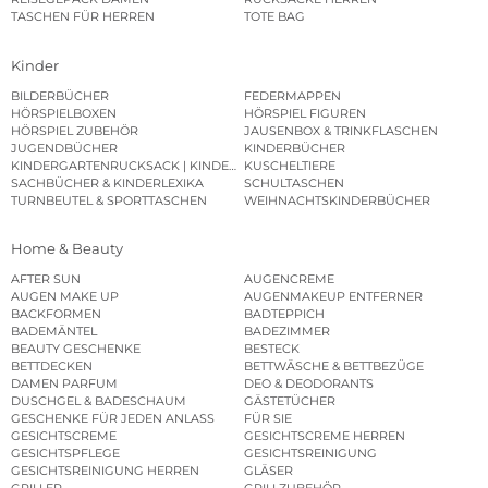
TASCHEN FÜR HERREN
TOTE BAG
Kinder
BILDERBÜCHER
FEDERMAPPEN
HÖRSPIELBOXEN
HÖRSPIEL FIGUREN
HÖRSPIEL ZUBEHÖR
JAUSENBOX & TRINKFLASCHEN
JUGENDBÜCHER
KINDERBÜCHER
KINDERGARTENRUCKSACK | KINDERGARTENBEUTEL
KUSCHELTIERE
SACHBÜCHER & KINDERLEXIKA
SCHULTASCHEN
TURNBEUTEL & SPORTTASCHEN
WEIHNACHTSKINDERBÜCHER
Home & Beauty
AFTER SUN
AUGENCREME
AUGEN MAKE UP
AUGENMAKEUP ENTFERNER
BACKFORMEN
BADTEPPICH
BADEMÄNTEL
BADEZIMMER
BEAUTY GESCHENKE
BESTECK
BETTDECKEN
BETTWÄSCHE & BETTBEZÜGE
DAMEN PARFUM
DEO & DEODORANTS
DUSCHGEL & BADESCHAUM
GÄSTETÜCHER
GESCHENKE FÜR JEDEN ANLASS
FÜR SIE
GESICHTSCREME
GESICHTSCREME HERREN
GESICHTSPFLEGE
GESICHTSREINIGUNG
GESICHTSREINIGUNG HERREN
GLÄSER