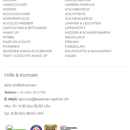
GRILLER
GRILLZUBEHÖR
HANDTÜCHER
HERREN PARFUM
KERZEN
KOCHBESTECK
KOCHGESCHIRR
KOCHTÖPFE
KÖRPERPFLEGE
KÜCHENGERÄTE
KUGELSCHREIBER
LAMPEN & LEUCHTEN
LEINTÜCHER & BETTLAKEN
LIPPENSTIFT
MAKE UP
MESSER & SCHNEIDWAREN
MÖBEL
NAGELLACK
PARFUM & DUFT
PEELING
PFANNEN
PORZELLAN
RASIERER & RASUR ZUBEHÖR
RAUMDÜFTE & RAUMSPRAY
TEINT | GESICHTS MAKE UP
VASEN
Hilfe & Kontakt
Alle Hilfethemen
Telefon:
+ 41 445 / 22 0 100
E-Mail:
service@kastner-oehler.ch
Mo.–Fr. 9:30 bis 18:30 Uhr
Sa. 9:30 bis 18:00 Uhr