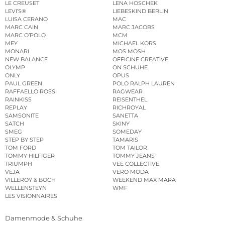
LE CREUSET
LENA HOSCHEK
LEVI’S®
LIEBESKIND BERLIN
LUISA CERANO
MAC
MARC CAIN
MARC JACOBS
MARC O’POLO
MCM
MEY
MICHAEL KORS
MONARI
MOS MOSH
NEW BALANCE
OFFICINE CREATIVE
OLYMP
ON SCHUHE
ONLY
OPUS
PAUL GREEN
POLO RALPH LAUREN
RAFFAELLO ROSSI
RAGWEAR
RAINKISS
REISENTHEL
REPLAY
RICHROYAL
SAMSONITE
SANETTA
SATCH
SKINY
SMEG
SOMEDAY
STEP BY STEP
TAMARIS
TOM FORD
TOM TAILOR
TOMMY HILFIGER
TOMMY JEANS
TRIUMPH
VEE COLLECTIVE
VEJA
VERO MODA
VILLEROY & BOCH
WEEKEND MAX MARA
WELLENSTEYN
WMF
LES VISIONNAIRES
Damenmode & Schuhe