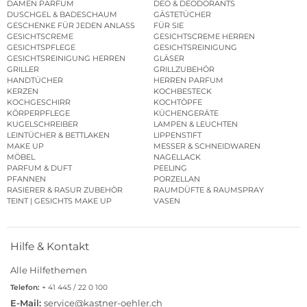
DAMEN PARFUM
DEO & DEODORANTS
DUSCHGEL & BADESCHAUM
GÄSTETÜCHER
GESCHENKE FÜR JEDEN ANLASS
FÜR SIE
GESICHTSCREME
GESICHTSCREME HERREN
GESICHTSPFLEGE
GESICHTSREINIGUNG
GESICHTSREINIGUNG HERREN
GLÄSER
GRILLER
GRILLZUBEHÖR
HANDTÜCHER
HERREN PARFUM
KERZEN
KOCHBESTECK
KOCHGESCHIRR
KOCHTÖPFE
KÖRPERPFLEGE
KÜCHENGERÄTE
KUGELSCHREIBER
LAMPEN & LEUCHTEN
LEINTÜCHER & BETTLAKEN
LIPPENSTIFT
MAKE UP
MESSER & SCHNEIDWAREN
MÖBEL
NAGELLACK
PARFUM & DUFT
PEELING
PFANNEN
PORZELLAN
RASIERER & RASUR ZUBEHÖR
RAUMDÜFTE & RAUMSPRAY
TEINT | GESICHTS MAKE UP
VASEN
Hilfe & Kontakt
Alle Hilfethemen
Telefon:
+ 41 445 / 22 0 100
E-Mail:
service@kastner-oehler.ch