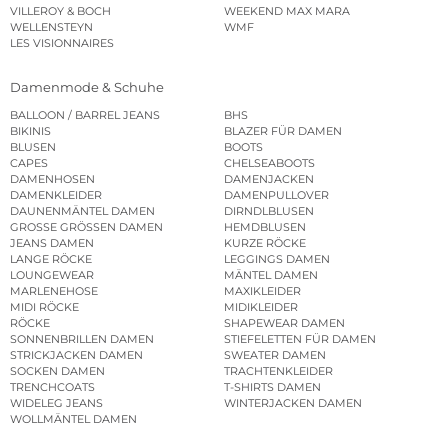
VILLEROY & BOCH
WEEKEND MAX MARA
WELLENSTEYN
WMF
LES VISIONNAIRES
Damenmode & Schuhe
BALLOON / BARREL JEANS
BHS
BIKINIS
BLAZER FÜR DAMEN
BLUSEN
BOOTS
CAPES
CHELSEABOOTS
DAMENHOSEN
DAMENJACKEN
DAMENKLEIDER
DAMENPULLOVER
DAUNENMÄNTEL DAMEN
DIRNDLBLUSEN
GROSSE GRÖSSEN DAMEN
HEMDBLUSEN
JEANS DAMEN
KURZE RÖCKE
LANGE RÖCKE
LEGGINGS DAMEN
LOUNGEWEAR
MÄNTEL DAMEN
MARLENEHOSE
MAXIKLEIDER
MIDI RÖCKE
MIDIKLEIDER
RÖCKE
SHAPEWEAR DAMEN
SONNENBRILLEN DAMEN
STIEFELETTEN FÜR DAMEN
STRICKJACKEN DAMEN
SWEATER DAMEN
SOCKEN DAMEN
TRACHTENKLEIDER
TRENCHCOATS
T-SHIRTS DAMEN
WIDELEG JEANS
WINTERJACKEN DAMEN
WOLLMÄNTEL DAMEN