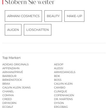
Stöbern Sie weiter
ARMANI COSMETICS
BEAUTY
MAKE-UP
AUGEN
LIDSCHATTEN
Top Marken
ADIDAS ORIGINALS
AESOP
AFFENZAHN
ALESSI
ARMANI/PRIVÉ
ARMEDANGELS
BARBOUR
BDK
BIRKENSTOCK
BOSS
BRAX
CALVIN KLEIN
CALVIN KLEIN JEANS
CAMBIO
CHANEL
CLINIQUE
COMMA
COPENHAGEN
CREED
DR. MARTENS
DRYKORN
DYSON
ECOALF
ERGOBAG