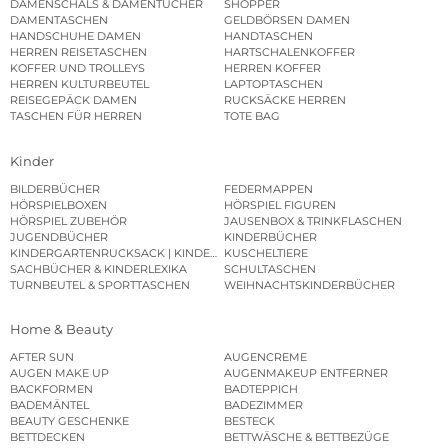
DAMENSCHALS & DAMENTÜCHER
SHOPPER
DAMENTASCHEN
GELDBÖRSEN DAMEN
HANDSCHUHE DAMEN
HANDTASCHEN
HERREN REISETASCHEN
HARTSCHALENKOFFER
KOFFER UND TROLLEYS
HERREN KOFFER
HERREN KULTURBEUTEL
LAPTOPTASCHEN
REISEGEPÄCK DAMEN
RUCKSÄCKE HERREN
TASCHEN FÜR HERREN
TOTE BAG
Kinder
BILDERBÜCHER
FEDERMAPPEN
HÖRSPIELBOXEN
HÖRSPIEL FIGUREN
HÖRSPIEL ZUBEHÖR
JAUSENBOX & TRINKFLASCHEN
JUGENDBÜCHER
KINDERBÜCHER
KINDERGARTENRUCKSACK | KINDERGARTENBEUTEL
KUSCHELTIERE
SACHBÜCHER & KINDERLEXIKA
SCHULTASCHEN
TURNBEUTEL & SPORTTASCHEN
WEIHNACHTSKINDERBÜCHER
Home & Beauty
AFTER SUN
AUGENCREME
AUGEN MAKE UP
AUGENMAKEUP ENTFERNER
BACKFORMEN
BADTEPPICH
BADEMÄNTEL
BADEZIMMER
BEAUTY GESCHENKE
BESTECK
BETTDECKEN
BETTWÄSCHE & BETTBEZÜGE