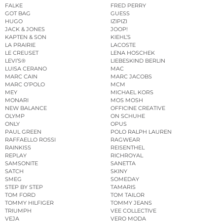
FALKE
FRED PERRY
GOT BAG
GUESS
HUGO
IZIPIZI
JACK & JONES
JOOP!
KAPTEN & SON
KIEHL’S
LA PRAIRIE
LACOSTE
LE CREUSET
LENA HOSCHEK
LEVI’S®
LIEBESKIND BERLIN
LUISA CERANO
MAC
MARC CAIN
MARC JACOBS
MARC O’POLO
MCM
MEY
MICHAEL KORS
MONARI
MOS MOSH
NEW BALANCE
OFFICINE CREATIVE
OLYMP
ON SCHUHE
ONLY
OPUS
PAUL GREEN
POLO RALPH LAUREN
RAFFAELLO ROSSI
RAGWEAR
RAINKISS
REISENTHEL
REPLAY
RICHROYAL
SAMSONITE
SANETTA
SATCH
SKINY
SMEG
SOMEDAY
STEP BY STEP
TAMARIS
TOM FORD
TOM TAILOR
TOMMY HILFIGER
TOMMY JEANS
TRIUMPH
VEE COLLECTIVE
VEJA
VERO MODA