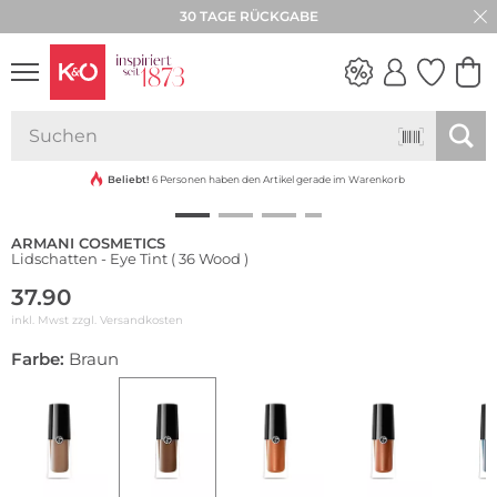
30 TAGE RÜCKGABE
NEW IN
WEDDING
VIBES
Beliebt!
6 Personen haben den Artikel gerade im Warenkorb
ARMANI COSMETICS
Lidschatten - Eye Tint ( 36 Wood )
37.90
inkl. Mwst zzgl.
Versandkosten
Farbe:
Braun