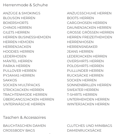
Herrenmode & Schuhe
ANZÜGE & SMOKINGS
ANZUGSSCHUHE HERREN
BLOUSON HERREN
BOOTS HERREN
BOXERSHORTS
CARGOHOSEN HERREN
CHINOS HERREN
DAUNENJACKEN HERREN
GILETS HERREN
GROSSE GRÖSSEN HERREN
HERREN BUSINESSHEMDEN
HERREN FREIZEITHEMDEN
HERREN HEMDEN
HERRENHOSEN
HERRENJACKEN
HERRENSNEAKER
HOODIES HERREN
JEANS HERREN
LEDERHOSEN
LEDERJACKEN HERREN
MÄNTEL HERREN
OVERSHIRTS HERREN
PARKA HERREN
POLOSHIRTS HERREN
PULLOVER HERREN
PULLUNDER HERREN
PYJAMAS HERREN
RUCKSÄCKE HERREN
SAKKOS
SOCKEN HERREN
SOCKEN MULTIPACKS
SONNENBRILLEN HERREN
STRICKJACKEN HERREN
SWEATER HERREN
TRACHTENMODE HERREN
T-SHIRTS HERREN
ÜBERGANGSJACKEN HERREN
UNTERHEMDEN HERREN
UNTERWÄSCHE HERREN
WINTERJACKEN HERREN
Taschen & Accessoires
BAUCHTASCHEN DAMEN
CLUTCHES UND MINIBAGS
CROSSBODY BAGS
DAMENRUCKSÄCKE