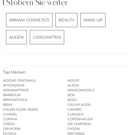
Stöbern Sie weiter
ARMANI COSMETICS
BEAUTY
MAKE-UP
AUGEN
LIDSCHATTEN
Top Marken
ADIDAS ORIGINALS
AESOP
AFFENZAHN
ALESSI
ARMANI/PRIVÉ
ARMEDANGELS
BARBOUR
BDK
BIRKENSTOCK
BOSS
BRAX
CALVIN KLEIN
CALVIN KLEIN JEANS
CAMBIO
CHANEL
CLINIQUE
COMMA
COPENHAGEN
CREED
DR. MARTENS
DRYKORN
DYSON
ECOALF
ERGOBAG