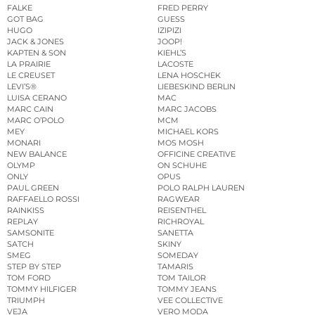
FALKE
FRED PERRY
GOT BAG
GUESS
HUGO
IZIPIZI
JACK & JONES
JOOP!
KAPTEN & SON
KIEHL’S
LA PRAIRIE
LACOSTE
LE CREUSET
LENA HOSCHEK
LEVI’S®
LIEBESKIND BERLIN
LUISA CERANO
MAC
MARC CAIN
MARC JACOBS
MARC O’POLO
MCM
MEY
MICHAEL KORS
MONARI
MOS MOSH
NEW BALANCE
OFFICINE CREATIVE
OLYMP
ON SCHUHE
ONLY
OPUS
PAUL GREEN
POLO RALPH LAUREN
RAFFAELLO ROSSI
RAGWEAR
RAINKISS
REISENTHEL
REPLAY
RICHROYAL
SAMSONITE
SANETTA
SATCH
SKINY
SMEG
SOMEDAY
STEP BY STEP
TAMARIS
TOM FORD
TOM TAILOR
TOMMY HILFIGER
TOMMY JEANS
TRIUMPH
VEE COLLECTIVE
VEJA
VERO MODA