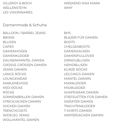
VILLEROY & BOCH
WEEKEND MAX MARA
WELLENSTEYN
WMF
LES VISIONNAIRES
Damenmode & Schuhe
BALLOON / BARREL JEANS
BHS
BIKINIS
BLAZER FÜR DAMEN
BLUSEN
BOOTS
CAPES
CHELSEABOOTS
DAMENHOSEN
DAMENJACKEN
DAMENKLEIDER
DAMENPULLOVER
DAUNENMÄNTEL DAMEN
DIRNDLBLUSEN
GROSSE GRÖSSEN DAMEN
HEMDBLUSEN
JEANS DAMEN
KURZE RÖCKE
LANGE RÖCKE
LEGGINGS DAMEN
LOUNGEWEAR
MÄNTEL DAMEN
MARLENEHOSE
MAXIKLEIDER
MIDI RÖCKE
MIDIKLEIDER
RÖCKE
SHAPEWEAR DAMEN
SONNENBRILLEN DAMEN
STIEFELETTEN FÜR DAMEN
STRICKJACKEN DAMEN
SWEATER DAMEN
SOCKEN DAMEN
TRACHTENKLEIDER
TRENCHCOATS
T-SHIRTS DAMEN
WIDELEG JEANS
WINTERJACKEN DAMEN
WOLLMÄNTEL DAMEN