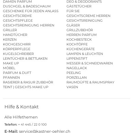
DAMEN PARFUM
DEO & DEODORANTS
DUSCHGEL & BADESCHAUM
GÄSTETÜCHER
GESCHENKE FÜR JEDEN ANLASS
FÜR SIE
GESICHTSCREME
GESICHTSCREME HERREN
GESICHTSPFLEGE
GESICHTSREINIGUNG
GESICHTSREINIGUNG HERREN
GLÄSER
GRILLER
GRILLZUBEHÖR
HANDTÜCHER
HERREN PARFUM
KERZEN
KOCHBESTECK
KOCHGESCHIRR
KOCHTÖPFE
KÖRPERPFLEGE
KÜCHENGERÄTE
KUGELSCHREIBER
LAMPEN & LEUCHTEN
LEINTÜCHER & BETTLAKEN
LIPPENSTIFT
MAKE UP
MESSER & SCHNEIDWAREN
MÖBEL
NAGELLACK
PARFUM & DUFT
PEELING
PFANNEN
PORZELLAN
RASIERER & RASUR ZUBEHÖR
RAUMDÜFTE & RAUMSPRAY
TEINT | GESICHTS MAKE UP
VASEN
Hilfe & Kontakt
Alle Hilfethemen
Telefon:
+ 41 445 / 22 0 100
E-Mail:
service@kastner-oehler.ch