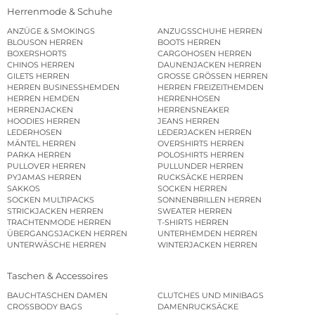
Herrenmode & Schuhe
ANZÜGE & SMOKINGS
ANZUGSSCHUHE HERREN
BLOUSON HERREN
BOOTS HERREN
BOXERSHORTS
CARGOHOSEN HERREN
CHINOS HERREN
DAUNENJACKEN HERREN
GILETS HERREN
GROSSE GRÖSSEN HERREN
HERREN BUSINESSHEMDEN
HERREN FREIZEITHEMDEN
HERREN HEMDEN
HERRENHOSEN
HERRENJACKEN
HERRENSNEAKER
HOODIES HERREN
JEANS HERREN
LEDERHOSEN
LEDERJACKEN HERREN
MÄNTEL HERREN
OVERSHIRTS HERREN
PARKA HERREN
POLOSHIRTS HERREN
PULLOVER HERREN
PULLUNDER HERREN
PYJAMAS HERREN
RUCKSÄCKE HERREN
SAKKOS
SOCKEN HERREN
SOCKEN MULTIPACKS
SONNENBRILLEN HERREN
STRICKJACKEN HERREN
SWEATER HERREN
TRACHTENMODE HERREN
T-SHIRTS HERREN
ÜBERGANGSJACKEN HERREN
UNTERHEMDEN HERREN
UNTERWÄSCHE HERREN
WINTERJACKEN HERREN
Taschen & Accessoires
BAUCHTASCHEN DAMEN
CLUTCHES UND MINIBAGS
CROSSBODY BAGS
DAMENRUCKSÄCKE