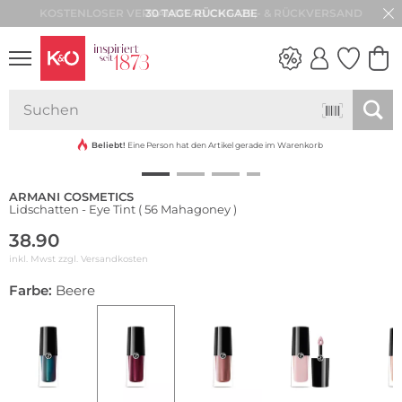
30 TAGE RÜCKGABE
NEW IN
WEDDING
VIBES
Beliebt!
Eine Person hat den Artikel gerade im Warenkorb
ARMANI COSMETICS
Lidschatten - Eye Tint ( 56 Mahagoney )
38.90
inkl. Mwst zzgl.
Versandkosten
Farbe:
Beere