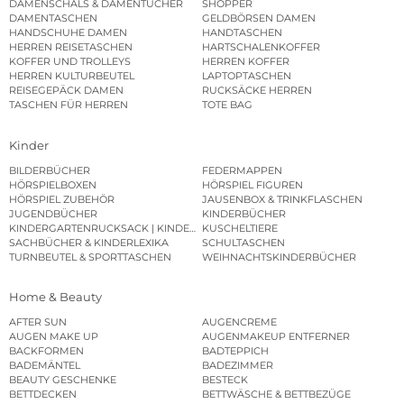
DAMENSCHALS & DAMENTÜCHER
SHOPPER
DAMENTASCHEN
GELDBÖRSEN DAMEN
HANDSCHUHE DAMEN
HANDTASCHEN
HERREN REISETASCHEN
HARTSCHALENKOFFER
KOFFER UND TROLLEYS
HERREN KOFFER
HERREN KULTURBEUTEL
LAPTOPTASCHEN
REISEGEPÄCK DAMEN
RUCKSÄCKE HERREN
TASCHEN FÜR HERREN
TOTE BAG
Kinder
BILDERBÜCHER
FEDERMAPPEN
HÖRSPIELBOXEN
HÖRSPIEL FIGUREN
HÖRSPIEL ZUBEHÖR
JAUSENBOX & TRINKFLASCHEN
JUGENDBÜCHER
KINDERBÜCHER
KINDERGARTENRUCKSACK | KINDERGARTENBEUTEL
KUSCHELTIERE
SACHBÜCHER & KINDERLEXIKA
SCHULTASCHEN
TURNBEUTEL & SPORTTASCHEN
WEIHNACHTSKINDERBÜCHER
Home & Beauty
AFTER SUN
AUGENCREME
AUGEN MAKE UP
AUGENMAKEUP ENTFERNER
BACKFORMEN
BADTEPPICH
BADEMÄNTEL
BADEZIMMER
BEAUTY GESCHENKE
BESTECK
BETTDECKEN
BETTWÄSCHE & BETTBEZÜGE