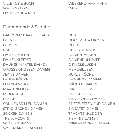
VILLEROY & BOCH
WEEKEND MAX MARA
WELLENSTEYN
WMF
LES VISIONNAIRES
Damenmode & Schuhe
BALLOON / BARREL JEANS
BHS
BIKINIS
BLAZER FÜR DAMEN
BLUSEN
BOOTS
CAPES
CHELSEABOOTS
DAMENHOSEN
DAMENJACKEN
DAMENKLEIDER
DAMENPULLOVER
DAUNENMÄNTEL DAMEN
DIRNDLBLUSEN
GROSSE GRÖSSEN DAMEN
HEMDBLUSEN
JEANS DAMEN
KURZE RÖCKE
LANGE RÖCKE
LEGGINGS DAMEN
LOUNGEWEAR
MÄNTEL DAMEN
MARLENEHOSE
MAXIKLEIDER
MIDI RÖCKE
MIDIKLEIDER
RÖCKE
SHAPEWEAR DAMEN
SONNENBRILLEN DAMEN
STIEFELETTEN FÜR DAMEN
STRICKJACKEN DAMEN
SWEATER DAMEN
SOCKEN DAMEN
TRACHTENKLEIDER
TRENCHCOATS
T-SHIRTS DAMEN
WIDELEG JEANS
WINTERJACKEN DAMEN
WOLLMÄNTEL DAMEN