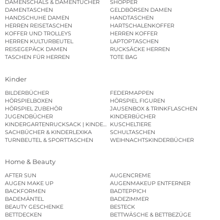
DAMENSCHALS & DAMENTÜCHER
SHOPPER
DAMENTASCHEN
GELDBÖRSEN DAMEN
HANDSCHUHE DAMEN
HANDTASCHEN
HERREN REISETASCHEN
HARTSCHALENKOFFER
KOFFER UND TROLLEYS
HERREN KOFFER
HERREN KULTURBEUTEL
LAPTOPTASCHEN
REISEGEPÄCK DAMEN
RUCKSÄCKE HERREN
TASCHEN FÜR HERREN
TOTE BAG
Kinder
BILDERBÜCHER
FEDERMAPPEN
HÖRSPIELBOXEN
HÖRSPIEL FIGUREN
HÖRSPIEL ZUBEHÖR
JAUSENBOX & TRINKFLASCHEN
JUGENDBÜCHER
KINDERBÜCHER
KINDERGARTENRUCKSACK | KINDERGARTENBEUTEL
KUSCHELTIERE
SACHBÜCHER & KINDERLEXIKA
SCHULTASCHEN
TURNBEUTEL & SPORTTASCHEN
WEIHNACHTSKINDERBÜCHER
Home & Beauty
AFTER SUN
AUGENCREME
AUGEN MAKE UP
AUGENMAKEUP ENTFERNER
BACKFORMEN
BADTEPPICH
BADEMÄNTEL
BADEZIMMER
BEAUTY GESCHENKE
BESTECK
BETTDECKEN
BETTWÄSCHE & BETTBEZÜGE