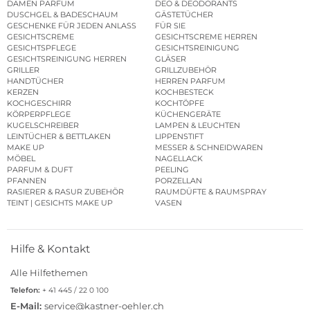
DAMEN PARFUM
DEO & DEODORANTS
DUSCHGEL & BADESCHAUM
GÄSTETÜCHER
GESCHENKE FÜR JEDEN ANLASS
FÜR SIE
GESICHTSCREME
GESICHTSCREME HERREN
GESICHTSPFLEGE
GESICHTSREINIGUNG
GESICHTSREINIGUNG HERREN
GLÄSER
GRILLER
GRILLZUBEHÖR
HANDTÜCHER
HERREN PARFUM
KERZEN
KOCHBESTECK
KOCHGESCHIRR
KOCHTÖPFE
KÖRPERPFLEGE
KÜCHENGERÄTE
KUGELSCHREIBER
LAMPEN & LEUCHTEN
LEINTÜCHER & BETTLAKEN
LIPPENSTIFT
MAKE UP
MESSER & SCHNEIDWAREN
MÖBEL
NAGELLACK
PARFUM & DUFT
PEELING
PFANNEN
PORZELLAN
RASIERER & RASUR ZUBEHÖR
RAUMDÜFTE & RAUMSPRAY
TEINT | GESICHTS MAKE UP
VASEN
Hilfe & Kontakt
Alle Hilfethemen
Telefon:
+ 41 445 / 22 0 100
E-Mail:
service@kastner-oehler.ch