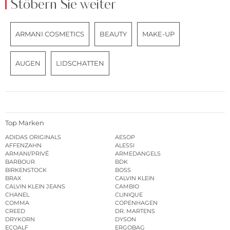
Stöbern Sie weiter
ARMANI COSMETICS
BEAUTY
MAKE-UP
AUGEN
LIDSCHATTEN
Top Marken
ADIDAS ORIGINALS
AESOP
AFFENZAHN
ALESSI
ARMANI/PRIVÉ
ARMEDANGELS
BARBOUR
BDK
BIRKENSTOCK
BOSS
BRAX
CALVIN KLEIN
CALVIN KLEIN JEANS
CAMBIO
CHANEL
CLINIQUE
COMMA
COPENHAGEN
CREED
DR. MARTENS
DRYKORN
DYSON
ECOALF
ERGOBAG