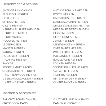
Herrenmode & Schuhe
ANZÜGE & SMOKINGS
ANZUGSSCHUHE HERREN
BLOUSON HERREN
BOOTS HERREN
BOXERSHORTS
CARGOHOSEN HERREN
CHINOS HERREN
DAUNENJACKEN HERREN
GILETS HERREN
GROSSE GRÖSSEN HERREN
HERREN BUSINESSHEMDEN
HERREN FREIZEITHEMDEN
HERREN HEMDEN
HERRENHOSEN
HERRENJACKEN
HERRENSNEAKER
HOODIES HERREN
JEANS HERREN
LEDERHOSEN
LEDERJACKEN HERREN
MÄNTEL HERREN
OVERSHIRTS HERREN
PARKA HERREN
POLOSHIRTS HERREN
PULLOVER HERREN
PULLUNDER HERREN
PYJAMAS HERREN
RUCKSÄCKE HERREN
SAKKOS
SOCKEN HERREN
SOCKEN MULTIPACKS
SONNENBRILLEN HERREN
STRICKJACKEN HERREN
SWEATER HERREN
TRACHTENMODE HERREN
T-SHIRTS HERREN
ÜBERGANGSJACKEN HERREN
UNTERHEMDEN HERREN
UNTERWÄSCHE HERREN
WINTERJACKEN HERREN
Taschen & Accessoires
BAUCHTASCHEN DAMEN
CLUTCHES UND MINIBAGS
CROSSBODY BAGS
DAMENRUCKSÄCKE