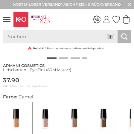
30 TAGE RÜCKGABE
NEU
NEW IN
WEDDING
VIBES
Beliebt!
7 Personen sehen sich diesen Artikel gerade an
ARMANI COSMETICS
Lidschatten - Eye Tint (80M Mauve)
37.90
inkl. Mwst zzgl.
Versandkosten
Farbe:
Camel