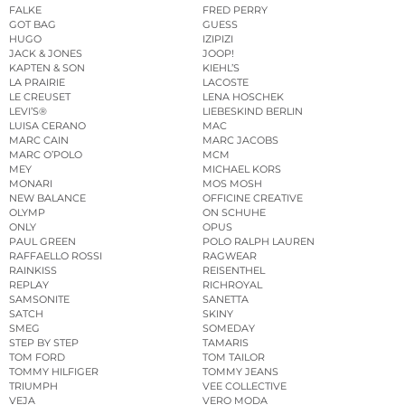
FALKE
FRED PERRY
GOT BAG
GUESS
HUGO
IZIPIZI
JACK & JONES
JOOP!
KAPTEN & SON
KIEHL’S
LA PRAIRIE
LACOSTE
LE CREUSET
LENA HOSCHEK
LEVI’S®
LIEBESKIND BERLIN
LUISA CERANO
MAC
MARC CAIN
MARC JACOBS
MARC O’POLO
MCM
MEY
MICHAEL KORS
MONARI
MOS MOSH
NEW BALANCE
OFFICINE CREATIVE
OLYMP
ON SCHUHE
ONLY
OPUS
PAUL GREEN
POLO RALPH LAUREN
RAFFAELLO ROSSI
RAGWEAR
RAINKISS
REISENTHEL
REPLAY
RICHROYAL
SAMSONITE
SANETTA
SATCH
SKINY
SMEG
SOMEDAY
STEP BY STEP
TAMARIS
TOM FORD
TOM TAILOR
TOMMY HILFIGER
TOMMY JEANS
TRIUMPH
VEE COLLECTIVE
VEJA
VERO MODA