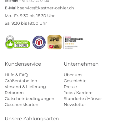
Telefon:
+ 41 445 / 22 0 100
E-Mail:
service@kastner-oehler.ch
Mo.–Fr. 9:30 bis 18:30 Uhr
Sa. 9:30 bis 18:00 Uhr
Kundenservice
Unternehmen
Hilfe & FAQ
Über uns
Größentabellen
Geschichte
Versand & Lieferung
Presse
Retouren
Jobs / Karriere
Gutscheinbedingungen
Standorte / Häuser
Geschenkkarten
Newsletter
Unsere Zahlungsarten
Klarna
Mastercard
Visa
Diners
Applepay
Paypal