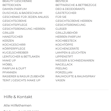
BEAUTY GESCHENKE
BESTECK
BETTDECKEN
BETTWÄSCHE & BETTBEZÜGE
DAMEN PARFUM
DEO & DEODORANTS
DUSCHGEL & BADESCHAUM
GÄSTETÜCHER
GESCHENKE FÜR JEDEN ANLASS
FÜR SIE
GESICHTSCREME
GESICHTSCREME HERREN
GESICHTSPFLEGE
GESICHTSREINIGUNG
GESICHTSREINIGUNG HERREN
GLÄSER
GRILLER
GRILLZUBEHÖR
HANDTÜCHER
HERREN PARFUM
KERZEN
KOCHBESTECK
KOCHGESCHIRR
KOCHTÖPFE
KÖRPERPFLEGE
KÜCHENGERÄTE
KUGELSCHREIBER
LAMPEN & LEUCHTEN
LEINTÜCHER & BETTLAKEN
LIPPENSTIFT
MAKE UP
MESSER & SCHNEIDWAREN
MÖBEL
NAGELLACK
PARFUM & DUFT
PEELING
PFANNEN
PORZELLAN
RASIERER & RASUR ZUBEHÖR
RAUMDÜFTE & RAUMSPRAY
TEINT | GESICHTS MAKE UP
VASEN
Hilfe & Kontakt
Alle Hilfethemen