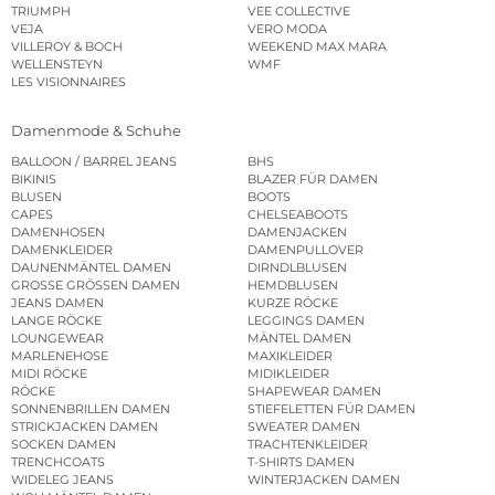
TRIUMPH
VEE COLLECTIVE
VEJA
VERO MODA
VILLEROY & BOCH
WEEKEND MAX MARA
WELLENSTEYN
WMF
LES VISIONNAIRES
Damenmode & Schuhe
BALLOON / BARREL JEANS
BHS
BIKINIS
BLAZER FÜR DAMEN
BLUSEN
BOOTS
CAPES
CHELSEABOOTS
DAMENHOSEN
DAMENJACKEN
DAMENKLEIDER
DAMENPULLOVER
DAUNENMÄNTEL DAMEN
DIRNDLBLUSEN
GROSSE GRÖSSEN DAMEN
HEMDBLUSEN
JEANS DAMEN
KURZE RÖCKE
LANGE RÖCKE
LEGGINGS DAMEN
LOUNGEWEAR
MÄNTEL DAMEN
MARLENEHOSE
MAXIKLEIDER
MIDI RÖCKE
MIDIKLEIDER
RÖCKE
SHAPEWEAR DAMEN
SONNENBRILLEN DAMEN
STIEFELETTEN FÜR DAMEN
STRICKJACKEN DAMEN
SWEATER DAMEN
SOCKEN DAMEN
TRACHTENKLEIDER
TRENCHCOATS
T-SHIRTS DAMEN
WIDELEG JEANS
WINTERJACKEN DAMEN