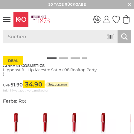
30 TAGE RÜCKGABE
NEW IN
WEDDING
VIBES
DEAL
ARMANI COSMETICS
Lippenstift - Lip Maestro Satin ( 08 Rooftop Party
)
34.90
51.90
Jetzt
sparen
UVP
inkl. Mwst zzgl.
Versandkosten
Farbe:
Rot