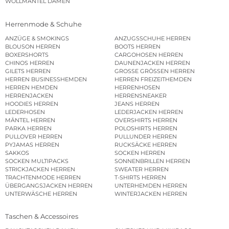
WOLLMÄNTEL DAMEN
Herrenmode & Schuhe
ANZÜGE & SMOKINGS
ANZUGSSCHUHE HERREN
BLOUSON HERREN
BOOTS HERREN
BOXERSHORTS
CARGOHOSEN HERREN
CHINOS HERREN
DAUNENJACKEN HERREN
GILETS HERREN
GROSSE GRÖSSEN HERREN
HERREN BUSINESSHEMDEN
HERREN FREIZEITHEMDEN
HERREN HEMDEN
HERRENHOSEN
HERRENJACKEN
HERRENSNEAKER
HOODIES HERREN
JEANS HERREN
LEDERHOSEN
LEDERJACKEN HERREN
MÄNTEL HERREN
OVERSHIRTS HERREN
PARKA HERREN
POLOSHIRTS HERREN
PULLOVER HERREN
PULLUNDER HERREN
PYJAMAS HERREN
RUCKSÄCKE HERREN
SAKKOS
SOCKEN HERREN
SOCKEN MULTIPACKS
SONNENBRILLEN HERREN
STRICKJACKEN HERREN
SWEATER HERREN
TRACHTENMODE HERREN
T-SHIRTS HERREN
ÜBERGANGSJACKEN HERREN
UNTERHEMDEN HERREN
UNTERWÄSCHE HERREN
WINTERJACKEN HERREN
Taschen & Accessoires