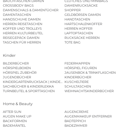
BAUCHTASCHEN DAMEN
CLUTCHES UND MINIBAGS
CROSSBODY BAGS
DAMENRUCKSÄCKE
DAMENSCHALS & DAMENTÜCHER
SHOPPER
DAMENTASCHEN
GELDBÖRSEN DAMEN
HANDSCHUHE DAMEN
HANDTASCHEN
HERREN REISETASCHEN
HARTSCHALENKOFFER
KOFFER UND TROLLEYS
HERREN KOFFER
HERREN KULTURBEUTEL
LAPTOPTASCHEN
REISEGEPÄCK DAMEN
RUCKSÄCKE HERREN
TASCHEN FÜR HERREN
TOTE BAG
Kinder
BILDERBÜCHER
FEDERMAPPEN
HÖRSPIELBOXEN
HÖRSPIEL FIGUREN
HÖRSPIEL ZUBEHÖR
JAUSENBOX & TRINKFLASCHEN
JUGENDBÜCHER
KINDERBÜCHER
KINDERGARTENRUCKSACK | KINDERGARTENBEUTEL
KUSCHELTIERE
SACHBÜCHER & KINDERLEXIKA
SCHULTASCHEN
TURNBEUTEL & SPORTTASCHEN
WEIHNACHTSKINDERBÜCHER
Home & Beauty
AFTER SUN
AUGENCREME
AUGEN MAKE UP
AUGENMAKEUP ENTFERNER
BACKFORMEN
BADTEPPICH
BADEMÄNTEL
BADEZIMMER