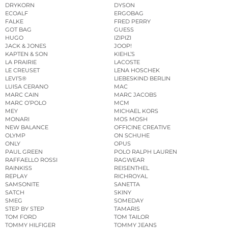
DRYKORN
DYSON
ECOALF
ERGOBAG
FALKE
FRED PERRY
GOT BAG
GUESS
HUGO
IZIPIZI
JACK & JONES
JOOP!
KAPTEN & SON
KIEHL’S
LA PRAIRIE
LACOSTE
LE CREUSET
LENA HOSCHEK
LEVI’S®
LIEBESKIND BERLIN
LUISA CERANO
MAC
MARC CAIN
MARC JACOBS
MARC O’POLO
MCM
MEY
MICHAEL KORS
MONARI
MOS MOSH
NEW BALANCE
OFFICINE CREATIVE
OLYMP
ON SCHUHE
ONLY
OPUS
PAUL GREEN
POLO RALPH LAUREN
RAFFAELLO ROSSI
RAGWEAR
RAINKISS
REISENTHEL
REPLAY
RICHROYAL
SAMSONITE
SANETTA
SATCH
SKINY
SMEG
SOMEDAY
STEP BY STEP
TAMARIS
TOM FORD
TOM TAILOR
TOMMY HILFIGER
TOMMY JEANS