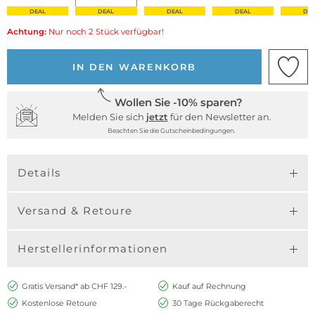
DEAL
DEAL
DEAL
DEAL
DE
Achtung:
Nur noch 2 Stück verfügbar!
IN DEN WARENKORB
Wollen Sie -10% sparen?
Melden Sie sich
jetzt
für den Newsletter an.
Beachten Sie die Gutscheinbedingungen.
Details
Versand & Retoure
Herstellerinformationen
Gratis Versand* ab CHF 129.-
Kauf auf Rechnung
Kostenlose Retoure
30 Tage Rückgaberecht