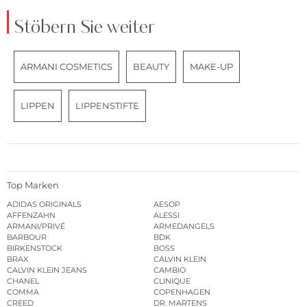
Stöbern Sie weiter
ARMANI COSMETICS
BEAUTY
MAKE-UP
LIPPEN
LIPPENSTIFTE
Top Marken
ADIDAS ORIGINALS
AESOP
AFFENZAHN
ALESSI
ARMANI/PRIVÉ
ARMEDANGELS
BARBOUR
BDK
BIRKENSTOCK
BOSS
BRAX
CALVIN KLEIN
CALVIN KLEIN JEANS
CAMBIO
CHANEL
CLINIQUE
COMMA
COPENHAGEN
CREED
DR. MARTENS