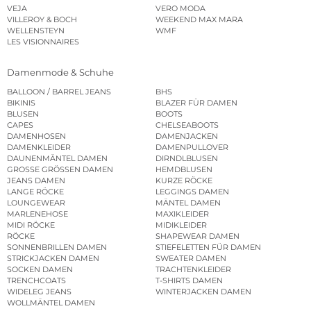
VEJA
VERO MODA
VILLEROY & BOCH
WEEKEND MAX MARA
WELLENSTEYN
WMF
LES VISIONNAIRES
Damenmode & Schuhe
BALLOON / BARREL JEANS
BHS
BIKINIS
BLAZER FÜR DAMEN
BLUSEN
BOOTS
CAPES
CHELSEABOOTS
DAMENHOSEN
DAMENJACKEN
DAMENKLEIDER
DAMENPULLOVER
DAUNENMÄNTEL DAMEN
DIRNDLBLUSEN
GROSSE GRÖSSEN DAMEN
HEMDBLUSEN
JEANS DAMEN
KURZE RÖCKE
LANGE RÖCKE
LEGGINGS DAMEN
LOUNGEWEAR
MÄNTEL DAMEN
MARLENEHOSE
MAXIKLEIDER
MIDI RÖCKE
MIDIKLEIDER
RÖCKE
SHAPEWEAR DAMEN
SONNENBRILLEN DAMEN
STIEFELETTEN FÜR DAMEN
STRICKJACKEN DAMEN
SWEATER DAMEN
SOCKEN DAMEN
TRACHTENKLEIDER
TRENCHCOATS
T-SHIRTS DAMEN
WIDELEG JEANS
WINTERJACKEN DAMEN
WOLLMÄNTEL DAMEN