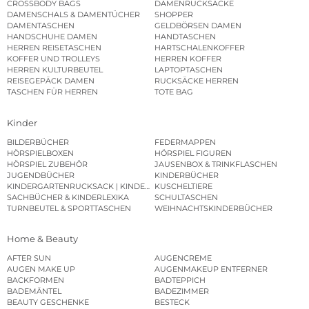
CROSSBODY BAGS
DAMENRUCKSÄCKE
DAMENSCHALS & DAMENTÜCHER
SHOPPER
DAMENTASCHEN
GELDBÖRSEN DAMEN
HANDSCHUHE DAMEN
HANDTASCHEN
HERREN REISETASCHEN
HARTSCHALENKOFFER
KOFFER UND TROLLEYS
HERREN KOFFER
HERREN KULTURBEUTEL
LAPTOPTASCHEN
REISEGEPÄCK DAMEN
RUCKSÄCKE HERREN
TASCHEN FÜR HERREN
TOTE BAG
Kinder
BILDERBÜCHER
FEDERMAPPEN
HÖRSPIELBOXEN
HÖRSPIEL FIGUREN
HÖRSPIEL ZUBEHÖR
JAUSENBOX & TRINKFLASCHEN
JUGENDBÜCHER
KINDERBÜCHER
KINDERGARTENRUCKSACK | KINDERGARTENBEUTEL
KUSCHELTIERE
SACHBÜCHER & KINDERLEXIKA
SCHULTASCHEN
TURNBEUTEL & SPORTTASCHEN
WEIHNACHTSKINDERBÜCHER
Home & Beauty
AFTER SUN
AUGENCREME
AUGEN MAKE UP
AUGENMAKEUP ENTFERNER
BACKFORMEN
BADTEPPICH
BADEMÄNTEL
BADEZIMMER
BEAUTY GESCHENKE
BESTECK