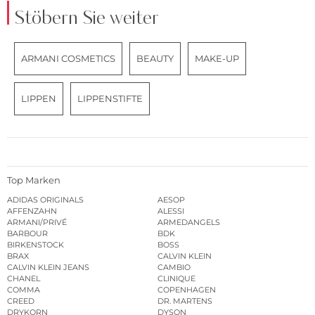
Stöbern Sie weiter
ARMANI COSMETICS
BEAUTY
MAKE-UP
LIPPEN
LIPPENSTIFTE
Top Marken
ADIDAS ORIGINALS
AESOP
AFFENZAHN
ALESSI
ARMANI/PRIVÉ
ARMEDANGELS
BARBOUR
BDK
BIRKENSTOCK
BOSS
BRAX
CALVIN KLEIN
CALVIN KLEIN JEANS
CAMBIO
CHANEL
CLINIQUE
COMMA
COPENHAGEN
CREED
DR. MARTENS
DRYKORN
DYSON