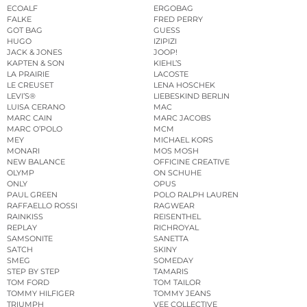
ECOALF
ERGOBAG
FALKE
FRED PERRY
GOT BAG
GUESS
HUGO
IZIPIZI
JACK & JONES
JOOP!
KAPTEN & SON
KIEHL’S
LA PRAIRIE
LACOSTE
LE CREUSET
LENA HOSCHEK
LEVI’S®
LIEBESKIND BERLIN
LUISA CERANO
MAC
MARC CAIN
MARC JACOBS
MARC O’POLO
MCM
MEY
MICHAEL KORS
MONARI
MOS MOSH
NEW BALANCE
OFFICINE CREATIVE
OLYMP
ON SCHUHE
ONLY
OPUS
PAUL GREEN
POLO RALPH LAUREN
RAFFAELLO ROSSI
RAGWEAR
RAINKISS
REISENTHEL
REPLAY
RICHROYAL
SAMSONITE
SANETTA
SATCH
SKINY
SMEG
SOMEDAY
STEP BY STEP
TAMARIS
TOM FORD
TOM TAILOR
TOMMY HILFIGER
TOMMY JEANS
TRIUMPH
VEE COLLECTIVE