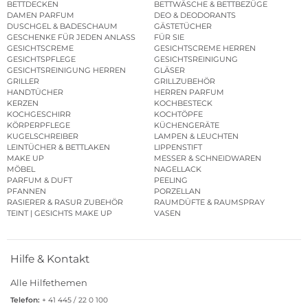
BETTDECKEN
BETTWÄSCHE & BETTBEZÜGE
DAMEN PARFUM
DEO & DEODORANTS
DUSCHGEL & BADESCHAUM
GÄSTETÜCHER
GESCHENKE FÜR JEDEN ANLASS
FÜR SIE
GESICHTSCREME
GESICHTSCREME HERREN
GESICHTSPFLEGE
GESICHTSREINIGUNG
GESICHTSREINIGUNG HERREN
GLÄSER
GRILLER
GRILLZUBEHÖR
HANDTÜCHER
HERREN PARFUM
KERZEN
KOCHBESTECK
KOCHGESCHIRR
KOCHTÖPFE
KÖRPERPFLEGE
KÜCHENGERÄTE
KUGELSCHREIBER
LAMPEN & LEUCHTEN
LEINTÜCHER & BETTLAKEN
LIPPENSTIFT
MAKE UP
MESSER & SCHNEIDWAREN
MÖBEL
NAGELLACK
PARFUM & DUFT
PEELING
PFANNEN
PORZELLAN
RASIERER & RASUR ZUBEHÖR
RAUMDÜFTE & RAUMSPRAY
TEINT | GESICHTS MAKE UP
VASEN
Hilfe & Kontakt
Alle Hilfethemen
Telefon:
+ 41 445 / 22 0 100