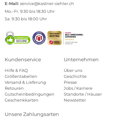
E-Mail:
service@kastner-oehler.ch
Mo.–Fr. 9:30 bis 18:30 Uhr
Sa. 9:30 bis 18:00 Uhr
Kundenservice
Unternehmen
Hilfe & FAQ
Über uns
Größentabellen
Geschichte
Versand & Lieferung
Presse
Retouren
Jobs / Karriere
Gutscheinbedingungen
Standorte / Häuser
Geschenkkarten
Newsletter
Unsere Zahlungsarten
Klarna
Mastercard
Visa
Diners
Applepay
Paypal