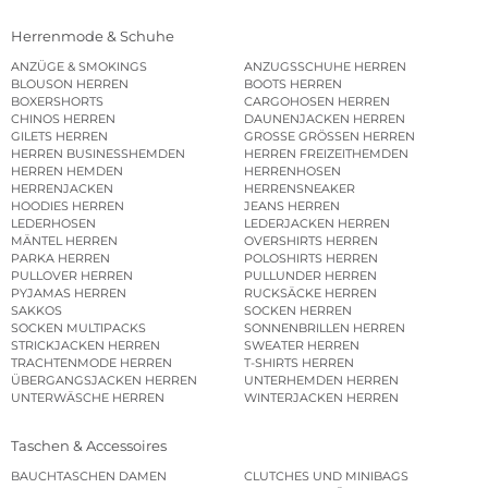
Herrenmode & Schuhe
ANZÜGE & SMOKINGS
ANZUGSSCHUHE HERREN
BLOUSON HERREN
BOOTS HERREN
BOXERSHORTS
CARGOHOSEN HERREN
CHINOS HERREN
DAUNENJACKEN HERREN
GILETS HERREN
GROSSE GRÖSSEN HERREN
HERREN BUSINESSHEMDEN
HERREN FREIZEITHEMDEN
HERREN HEMDEN
HERRENHOSEN
HERRENJACKEN
HERRENSNEAKER
HOODIES HERREN
JEANS HERREN
LEDERHOSEN
LEDERJACKEN HERREN
MÄNTEL HERREN
OVERSHIRTS HERREN
PARKA HERREN
POLOSHIRTS HERREN
PULLOVER HERREN
PULLUNDER HERREN
PYJAMAS HERREN
RUCKSÄCKE HERREN
SAKKOS
SOCKEN HERREN
SOCKEN MULTIPACKS
SONNENBRILLEN HERREN
STRICKJACKEN HERREN
SWEATER HERREN
TRACHTENMODE HERREN
T-SHIRTS HERREN
ÜBERGANGSJACKEN HERREN
UNTERHEMDEN HERREN
UNTERWÄSCHE HERREN
WINTERJACKEN HERREN
Taschen & Accessoires
BAUCHTASCHEN DAMEN
CLUTCHES UND MINIBAGS