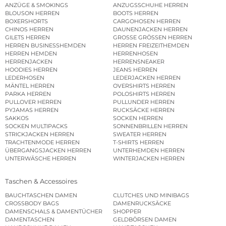
ANZÜGE & SMOKINGS
ANZUGSSCHUHE HERREN
BLOUSON HERREN
BOOTS HERREN
BOXERSHORTS
CARGOHOSEN HERREN
CHINOS HERREN
DAUNENJACKEN HERREN
GILETS HERREN
GROSSE GRÖSSEN HERREN
HERREN BUSINESSHEMDEN
HERREN FREIZEITHEMDEN
HERREN HEMDEN
HERRENHOSEN
HERRENJACKEN
HERRENSNEAKER
HOODIES HERREN
JEANS HERREN
LEDERHOSEN
LEDERJACKEN HERREN
MÄNTEL HERREN
OVERSHIRTS HERREN
PARKA HERREN
POLOSHIRTS HERREN
PULLOVER HERREN
PULLUNDER HERREN
PYJAMAS HERREN
RUCKSÄCKE HERREN
SAKKOS
SOCKEN HERREN
SOCKEN MULTIPACKS
SONNENBRILLEN HERREN
STRICKJACKEN HERREN
SWEATER HERREN
TRACHTENMODE HERREN
T-SHIRTS HERREN
ÜBERGANGSJACKEN HERREN
UNTERHEMDEN HERREN
UNTERWÄSCHE HERREN
WINTERJACKEN HERREN
Taschen & Accessoires
BAUCHTASCHEN DAMEN
CLUTCHES UND MINIBAGS
CROSSBODY BAGS
DAMENRUCKSÄCKE
DAMENSCHALS & DAMENTÜCHER
SHOPPER
DAMENTASCHEN
GELDBÖRSEN DAMEN