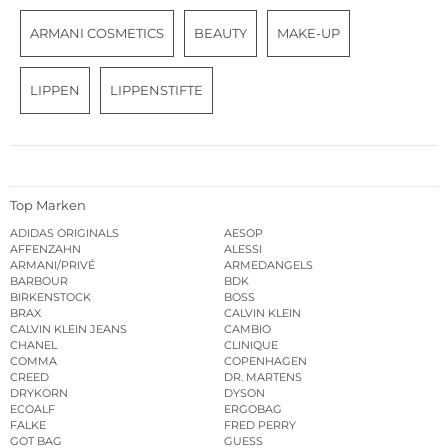
ARMANI COSMETICS
BEAUTY
MAKE-UP
LIPPEN
LIPPENSTIFTE
Top Marken
ADIDAS ORIGINALS
AESOP
AFFENZAHN
ALESSI
ARMANI/PRIVÉ
ARMEDANGELS
BARBOUR
BDK
BIRKENSTOCK
BOSS
BRAX
CALVIN KLEIN
CALVIN KLEIN JEANS
CAMBIO
CHANEL
CLINIQUE
COMMA
COPENHAGEN
CREED
DR. MARTENS
DRYKORN
DYSON
ECOALF
ERGOBAG
FALKE
FRED PERRY
GOT BAG
GUESS