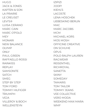
HUGO
IZIPIZI
JACK & JONES
JOOP!
KAPTEN & SON
KIEHL’S
LA PRAIRIE
LACOSTE
LE CREUSET
LENA HOSCHEK
LEVI’S®
LIEBESKIND BERLIN
LUISA CERANO
MAC
MARC CAIN
MARC JACOBS
MARC O’POLO
MCM
MEY
MICHAEL KORS
MONARI
MOS MOSH
NEW BALANCE
OFFICINE CREATIVE
OLYMP
ON SCHUHE
ONLY
OPUS
PAUL GREEN
POLO RALPH LAUREN
RAFFAELLO ROSSI
RAGWEAR
RAINKISS
REISENTHEL
REPLAY
RICHROYAL
SAMSONITE
SANETTA
SATCH
SKINY
SMEG
SOMEDAY
STEP BY STEP
TAMARIS
TOM FORD
TOM TAILOR
TOMMY HILFIGER
TOMMY JEANS
TRIUMPH
VEE COLLECTIVE
VEJA
VERO MODA
VILLEROY & BOCH
WEEKEND MAX MARA
WELLENSTEYN
WMF