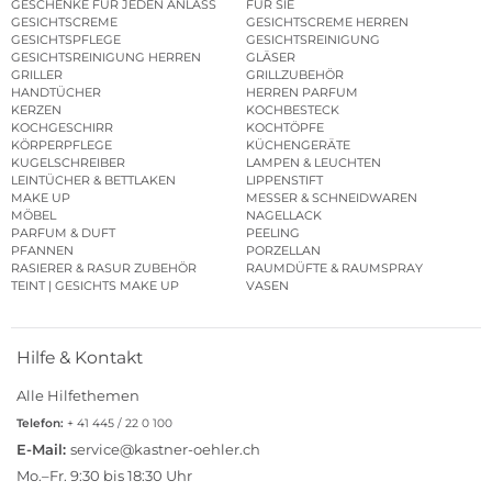
GESCHENKE FÜR JEDEN ANLASS
FÜR SIE
GESICHTSCREME
GESICHTSCREME HERREN
GESICHTSPFLEGE
GESICHTSREINIGUNG
GESICHTSREINIGUNG HERREN
GLÄSER
GRILLER
GRILLZUBEHÖR
HANDTÜCHER
HERREN PARFUM
KERZEN
KOCHBESTECK
KOCHGESCHIRR
KOCHTÖPFE
KÖRPERPFLEGE
KÜCHENGERÄTE
KUGELSCHREIBER
LAMPEN & LEUCHTEN
LEINTÜCHER & BETTLAKEN
LIPPENSTIFT
MAKE UP
MESSER & SCHNEIDWAREN
MÖBEL
NAGELLACK
PARFUM & DUFT
PEELING
PFANNEN
PORZELLAN
RASIERER & RASUR ZUBEHÖR
RAUMDÜFTE & RAUMSPRAY
TEINT | GESICHTS MAKE UP
VASEN
Hilfe & Kontakt
Alle Hilfethemen
Telefon:
+ 41 445 / 22 0 100
E-Mail:
service@kastner-oehler.ch
Mo.–Fr. 9:30 bis 18:30 Uhr