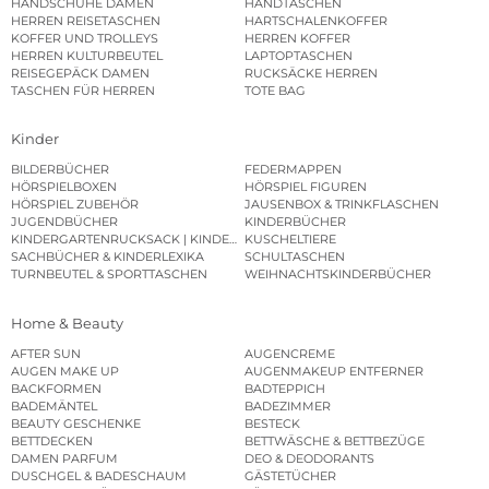
HANDSCHUHE DAMEN
HANDTASCHEN
HERREN REISETASCHEN
HARTSCHALENKOFFER
KOFFER UND TROLLEYS
HERREN KOFFER
HERREN KULTURBEUTEL
LAPTOPTASCHEN
REISEGEPÄCK DAMEN
RUCKSÄCKE HERREN
TASCHEN FÜR HERREN
TOTE BAG
Kinder
BILDERBÜCHER
FEDERMAPPEN
HÖRSPIELBOXEN
HÖRSPIEL FIGUREN
HÖRSPIEL ZUBEHÖR
JAUSENBOX & TRINKFLASCHEN
JUGENDBÜCHER
KINDERBÜCHER
KINDERGARTENRUCKSACK | KINDERGARTENBEUTEL
KUSCHELTIERE
SACHBÜCHER & KINDERLEXIKA
SCHULTASCHEN
TURNBEUTEL & SPORTTASCHEN
WEIHNACHTSKINDERBÜCHER
Home & Beauty
AFTER SUN
AUGENCREME
AUGEN MAKE UP
AUGENMAKEUP ENTFERNER
BACKFORMEN
BADTEPPICH
BADEMÄNTEL
BADEZIMMER
BEAUTY GESCHENKE
BESTECK
BETTDECKEN
BETTWÄSCHE & BETTBEZÜGE
DAMEN PARFUM
DEO & DEODORANTS
DUSCHGEL & BADESCHAUM
GÄSTETÜCHER