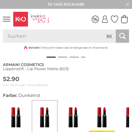
30 TAGE RÜCKGABE
NEW IN
WEDDING
VIBES
Beliebt!
5 Personen haben den Artikel gerade im Warenkorb
ARMANI COSMETICS
Lippenstift - Lip Power Matte (603)
52.90
inkl. Mwst zzgl.
Versandkosten
Farbe:
Dunkelrot