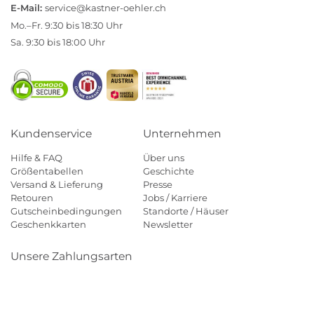
E-Mail:
service@kastner-oehler.ch
Mo.–Fr. 9:30 bis 18:30 Uhr
Sa. 9:30 bis 18:00 Uhr
Kundenservice
Unternehmen
Hilfe & FAQ
Über uns
Größentabellen
Geschichte
Versand & Lieferung
Presse
Retouren
Jobs / Karriere
Gutscheinbedingungen
Standorte / Häuser
Geschenkkarten
Newsletter
Unsere Zahlungsarten
Klarna
Mastercard
Visa
Diners
Applepay
Paypal