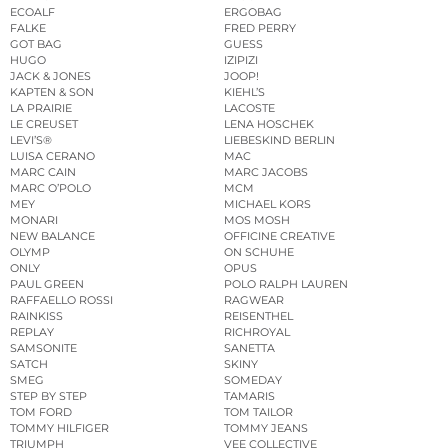
ECOALF
ERGOBAG
FALKE
FRED PERRY
GOT BAG
GUESS
HUGO
IZIPIZI
JACK & JONES
JOOP!
KAPTEN & SON
KIEHL’S
LA PRAIRIE
LACOSTE
LE CREUSET
LENA HOSCHEK
LEVI’S®
LIEBESKIND BERLIN
LUISA CERANO
MAC
MARC CAIN
MARC JACOBS
MARC O’POLO
MCM
MEY
MICHAEL KORS
MONARI
MOS MOSH
NEW BALANCE
OFFICINE CREATIVE
OLYMP
ON SCHUHE
ONLY
OPUS
PAUL GREEN
POLO RALPH LAUREN
RAFFAELLO ROSSI
RAGWEAR
RAINKISS
REISENTHEL
REPLAY
RICHROYAL
SAMSONITE
SANETTA
SATCH
SKINY
SMEG
SOMEDAY
STEP BY STEP
TAMARIS
TOM FORD
TOM TAILOR
TOMMY HILFIGER
TOMMY JEANS
TRIUMPH
VEE COLLECTIVE