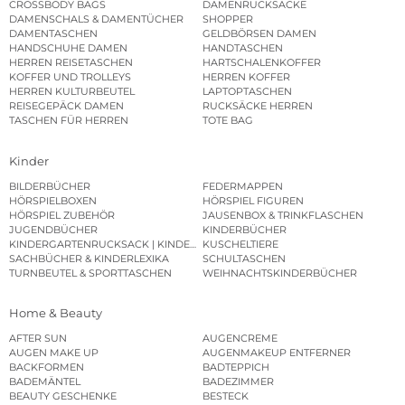
CROSSBODY BAGS
DAMENRUCKSÄCKE
DAMENSCHALS & DAMENTÜCHER
SHOPPER
DAMENTASCHEN
GELDBÖRSEN DAMEN
HANDSCHUHE DAMEN
HANDTASCHEN
HERREN REISETASCHEN
HARTSCHALENKOFFER
KOFFER UND TROLLEYS
HERREN KOFFER
HERREN KULTURBEUTEL
LAPTOPTASCHEN
REISEGEPÄCK DAMEN
RUCKSÄCKE HERREN
TASCHEN FÜR HERREN
TOTE BAG
Kinder
BILDERBÜCHER
FEDERMAPPEN
HÖRSPIELBOXEN
HÖRSPIEL FIGUREN
HÖRSPIEL ZUBEHÖR
JAUSENBOX & TRINKFLASCHEN
JUGENDBÜCHER
KINDERBÜCHER
KINDERGARTENRUCKSACK | KINDERGARTENBEUTEL
KUSCHELTIERE
SACHBÜCHER & KINDERLEXIKA
SCHULTASCHEN
TURNBEUTEL & SPORTTASCHEN
WEIHNACHTSKINDERBÜCHER
Home & Beauty
AFTER SUN
AUGENCREME
AUGEN MAKE UP
AUGENMAKEUP ENTFERNER
BACKFORMEN
BADTEPPICH
BADEMÄNTEL
BADEZIMMER
BEAUTY GESCHENKE
BESTECK