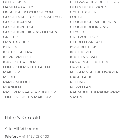
BETTDECKEN
BETTWÄSCHE & BETTBEZÜGE
DAMEN PARFUM
DEO & DEODORANTS
DUSCHGEL & BADESCHAUM
GÄSTETÜCHER
GESCHENKE FÜR JEDEN ANLASS
FÜR SIE
GESICHTSCREME
GESICHTSCREME HERREN
GESICHTSPFLEGE
GESICHTSREINIGUNG
GESICHTSREINIGUNG HERREN
GLÄSER
GRILLER
GRILLZUBEHÖR
HANDTÜCHER
HERREN PARFUM
KERZEN
KOCHBESTECK
KOCHGESCHIRR
KOCHTÖPFE
KÖRPERPFLEGE
KÜCHENGERÄTE
KUGELSCHREIBER
LAMPEN & LEUCHTEN
LEINTÜCHER & BETTLAKEN
LIPPENSTIFT
MAKE UP
MESSER & SCHNEIDWAREN
MÖBEL
NAGELLACK
PARFUM & DUFT
PEELING
PFANNEN
PORZELLAN
RASIERER & RASUR ZUBEHÖR
RAUMDÜFTE & RAUMSPRAY
TEINT | GESICHTS MAKE UP
VASEN
Hilfe & Kontakt
Alle Hilfethemen
Telefon:
+ 41 445 / 22 0 100