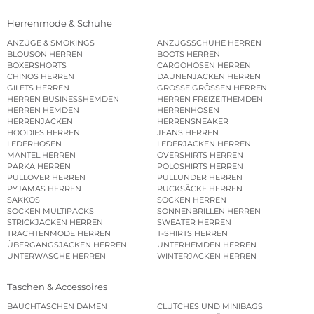
Herrenmode & Schuhe
ANZÜGE & SMOKINGS
ANZUGSSCHUHE HERREN
BLOUSON HERREN
BOOTS HERREN
BOXERSHORTS
CARGOHOSEN HERREN
CHINOS HERREN
DAUNENJACKEN HERREN
GILETS HERREN
GROSSE GRÖSSEN HERREN
HERREN BUSINESSHEMDEN
HERREN FREIZEITHEMDEN
HERREN HEMDEN
HERRENHOSEN
HERRENJACKEN
HERRENSNEAKER
HOODIES HERREN
JEANS HERREN
LEDERHOSEN
LEDERJACKEN HERREN
MÄNTEL HERREN
OVERSHIRTS HERREN
PARKA HERREN
POLOSHIRTS HERREN
PULLOVER HERREN
PULLUNDER HERREN
PYJAMAS HERREN
RUCKSÄCKE HERREN
SAKKOS
SOCKEN HERREN
SOCKEN MULTIPACKS
SONNENBRILLEN HERREN
STRICKJACKEN HERREN
SWEATER HERREN
TRACHTENMODE HERREN
T-SHIRTS HERREN
ÜBERGANGSJACKEN HERREN
UNTERHEMDEN HERREN
UNTERWÄSCHE HERREN
WINTERJACKEN HERREN
Taschen & Accessoires
BAUCHTASCHEN DAMEN
CLUTCHES UND MINIBAGS