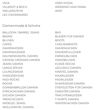
VEJA
VERO MODA
VILLEROY & BOCH
WEEKEND MAX MARA
WELLENSTEYN
WMF
LES VISIONNAIRES
Damenmode & Schuhe
BALLOON / BARREL JEANS
BHS
BIKINIS
BLAZER FÜR DAMEN
BLUSEN
BOOTS
CAPES
CHELSEABOOTS
DAMENHOSEN
DAMENJACKEN
DAMENKLEIDER
DAMENPULLOVER
DAUNENMÄNTEL DAMEN
DIRNDLBLUSEN
GROSSE GRÖSSEN DAMEN
HEMDBLUSEN
JEANS DAMEN
KURZE RÖCKE
LANGE RÖCKE
LEGGINGS DAMEN
LOUNGEWEAR
MÄNTEL DAMEN
MARLENEHOSE
MAXIKLEIDER
MIDI RÖCKE
MIDIKLEIDER
RÖCKE
SHAPEWEAR DAMEN
SONNENBRILLEN DAMEN
STIEFELETTEN FÜR DAMEN
STRICKJACKEN DAMEN
SWEATER DAMEN
SOCKEN DAMEN
TRACHTENKLEIDER
TRENCHCOATS
T-SHIRTS DAMEN
WIDELEG JEANS
WINTERJACKEN DAMEN
WOLLMÄNTEL DAMEN