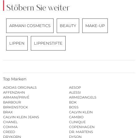
Stöbern Sie weiter
ARMANI COSMETICS
BEAUTY
MAKE-UP
LIPPEN
LIPPENSTIFTE
Top Marken
ADIDAS ORIGINALS
AESOP
AFFENZAHN
ALESSI
ARMANI/PRIVÉ
ARMEDANGELS
BARBOUR
BDK
BIRKENSTOCK
BOSS
BRAX
CALVIN KLEIN
CALVIN KLEIN JEANS
CAMBIO
CHANEL
CLINIQUE
COMMA
COPENHAGEN
CREED
DR. MARTENS
DRYKORN
DYSON