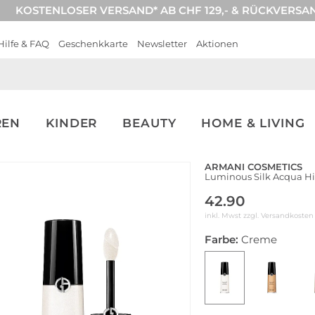
KOSTENLOSER VERSAND* AB CHF 129,- & RÜCKVERSA
Hilfe & FAQ
Geschenkkarte
Newsletter
Aktionen
REN
KINDER
BEAUTY
HOME & LIVING
ARMANI COSMETICS
Luminous Silk Acqua Hig
42.90
inkl. Mwst zzgl.
Versandkosten
Farbe:
Creme