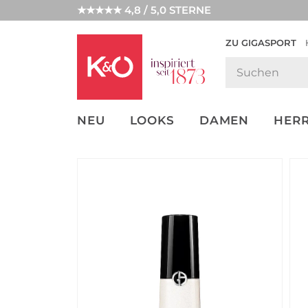
★★★★★ 4,8 / 5,0 STERNE
ZU GIGASPORT
GET THE
NEW IN
WEDDING
LOOK
VIBES
NEU
LOOKS
DAMEN
HER