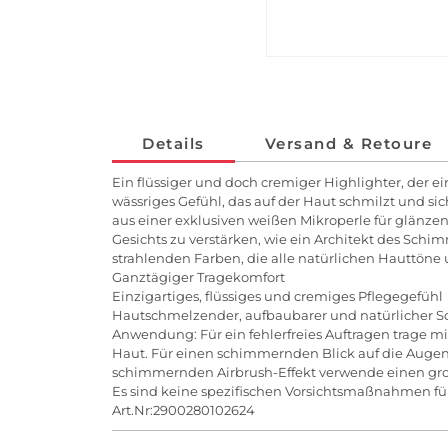
Details
Versand & Retoure
Ein flüssiger und doch cremiger Highlighter, der
wässriges Gefühl, das auf der Haut schmilzt und 
aus einer exklusiven weißen Mikroperle für glänze
Gesichts zu verstärken, wie ein Architekt des Schim
strahlenden Farben, die alle natürlichen Hauttöne 
Ganztägiger Tragekomfort
Einzigartiges, flüssiges und cremiges Pflegegefühl
Hautschmelzender, aufbaubarer und natürlicher 
Anwendung: Für ein fehlerfreies Auftragen trage mi
Haut. Für einen schimmernden Blick auf die Augenl
schimmernden Airbrush-Effekt verwende einen groß
Es sind keine spezifischen Vorsichtsmaßnahmen fü
Art.Nr:2900280102624