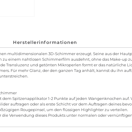
Herstellerinformationen
 einen multidimensionalen 3D-Schimmer erzeugt. Seine aus der Haut
sich zu einem nahtlosen Schimmerfilm ausdehnt, ohne das Make-up z
nde Transluzenz und getönten Mikroperlen formt er das natürliche L
mers. Für mehr Glanz, der den ganzen Tag anhält, kannst du ihn auftr
unterstreichen.
Schimmer
t dem Spitzenapplikator 1-2 Punkte auf jeden Wangenknochen auf. Ve
ider auftragen oder als erste Schicht vor dem Auftragen deines bev
zügigen Rougepinsel, um den flüssigen Highlighter zu verteilen.
r die Verwendung dieses Produkts unter normalen oder vernünftige