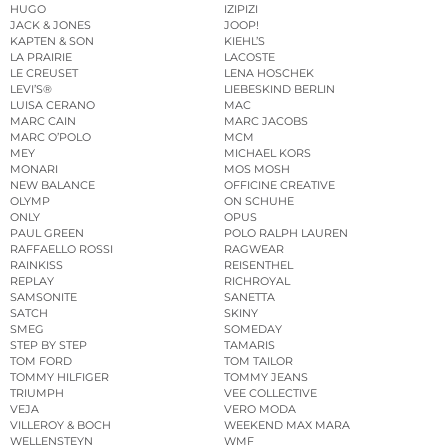
HUGO
IZIPIZI
JACK & JONES
JOOP!
KAPTEN & SON
KIEHL’S
LA PRAIRIE
LACOSTE
LE CREUSET
LENA HOSCHEK
LEVI’S®
LIEBESKIND BERLIN
LUISA CERANO
MAC
MARC CAIN
MARC JACOBS
MARC O’POLO
MCM
MEY
MICHAEL KORS
MONARI
MOS MOSH
NEW BALANCE
OFFICINE CREATIVE
OLYMP
ON SCHUHE
ONLY
OPUS
PAUL GREEN
POLO RALPH LAUREN
RAFFAELLO ROSSI
RAGWEAR
RAINKISS
REISENTHEL
REPLAY
RICHROYAL
SAMSONITE
SANETTA
SATCH
SKINY
SMEG
SOMEDAY
STEP BY STEP
TAMARIS
TOM FORD
TOM TAILOR
TOMMY HILFIGER
TOMMY JEANS
TRIUMPH
VEE COLLECTIVE
VEJA
VERO MODA
VILLEROY & BOCH
WEEKEND MAX MARA
WELLENSTEYN
WMF