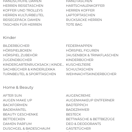
HANDSCHUHE DAMEN
HANDTASCHEN
HERREN REISETASCHEN
HARTSCHALENKOFFER
KOFFER UND TROLLEYS
HERREN KOFFER
HERREN KULTURBEUTEL
LAPTOPTASCHEN
REISEGEPÄCK DAMEN
RUCKSÄCKE HERREN
TASCHEN FÜR HERREN
TOTE BAG
Kinder
BILDERBÜCHER
FEDERMAPPEN
HÖRSPIELBOXEN
HÖRSPIEL FIGUREN
HÖRSPIEL ZUBEHÖR
JAUSENBOX & TRINKFLASCHEN
JUGENDBÜCHER
KINDERBÜCHER
KINDERGARTENRUCKSACK | KINDERGARTENBEUTEL
KUSCHELTIERE
SACHBÜCHER & KINDERLEXIKA
SCHULTASCHEN
TURNBEUTEL & SPORTTASCHEN
WEIHNACHTSKINDERBÜCHER
Home & Beauty
AFTER SUN
AUGENCREME
AUGEN MAKE UP
AUGENMAKEUP ENTFERNER
BACKFORMEN
BADTEPPICH
BADEMÄNTEL
BADEZIMMER
BEAUTY GESCHENKE
BESTECK
BETTDECKEN
BETTWÄSCHE & BETTBEZÜGE
DAMEN PARFUM
DEO & DEODORANTS
DUSCHGEL & BADESCHAUM
GÄSTETÜCHER