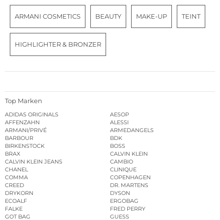
ARMANI COSMETICS
BEAUTY
MAKE-UP
TEINT
HIGHLIGHTER & BRONZER
Top Marken
ADIDAS ORIGINALS
AESOP
AFFENZAHN
ALESSI
ARMANI/PRIVÉ
ARMEDANGELS
BARBOUR
BDK
BIRKENSTOCK
BOSS
BRAX
CALVIN KLEIN
CALVIN KLEIN JEANS
CAMBIO
CHANEL
CLINIQUE
COMMA
COPENHAGEN
CREED
DR. MARTENS
DRYKORN
DYSON
ECOALF
ERGOBAG
FALKE
FRED PERRY
GOT BAG
GUESS