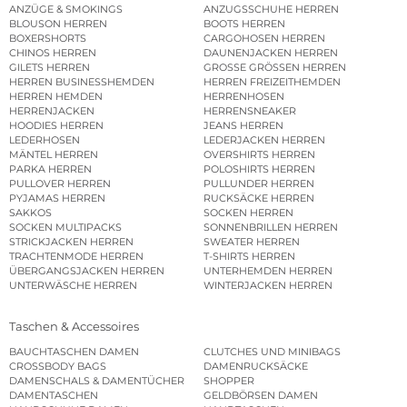
ANZÜGE & SMOKINGS
ANZUGSSCHUHE HERREN
BLOUSON HERREN
BOOTS HERREN
BOXERSHORTS
CARGOHOSEN HERREN
CHINOS HERREN
DAUNENJACKEN HERREN
GILETS HERREN
GROSSE GRÖSSEN HERREN
HERREN BUSINESSHEMDEN
HERREN FREIZEITHEMDEN
HERREN HEMDEN
HERRENHOSEN
HERRENJACKEN
HERRENSNEAKER
HOODIES HERREN
JEANS HERREN
LEDERHOSEN
LEDERJACKEN HERREN
MÄNTEL HERREN
OVERSHIRTS HERREN
PARKA HERREN
POLOSHIRTS HERREN
PULLOVER HERREN
PULLUNDER HERREN
PYJAMAS HERREN
RUCKSÄCKE HERREN
SAKKOS
SOCKEN HERREN
SOCKEN MULTIPACKS
SONNENBRILLEN HERREN
STRICKJACKEN HERREN
SWEATER HERREN
TRACHTENMODE HERREN
T-SHIRTS HERREN
ÜBERGANGSJACKEN HERREN
UNTERHEMDEN HERREN
UNTERWÄSCHE HERREN
WINTERJACKEN HERREN
Taschen & Accessoires
BAUCHTASCHEN DAMEN
CLUTCHES UND MINIBAGS
CROSSBODY BAGS
DAMENRUCKSÄCKE
DAMENSCHALS & DAMENTÜCHER
SHOPPER
DAMENTASCHEN
GELDBÖRSEN DAMEN