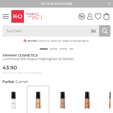
30 TAGE RÜCKGABE
NEW IN
WEDDING
VIBES
Beliebt!
11 Personen sehen sich diesen Artikel gerade an
ARMANI COSMETICS
Luminous Silk Acqua Highlighter (2 Stellar)
43.90
inkl. Mwst zzgl.
Versandkosten
Farbe:
Camel