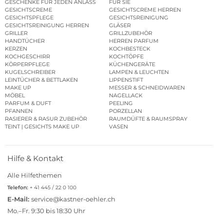
GESCHENKE FÜR JEDEN ANLASS
FÜR SIE
GESICHTSCREME
GESICHTSCREME HERREN
GESICHTSPFLEGE
GESICHTSREINIGUNG
GESICHTSREINIGUNG HERREN
GLÄSER
GRILLER
GRILLZUBEHÖR
HANDTÜCHER
HERREN PARFUM
KERZEN
KOCHBESTECK
KOCHGESCHIRR
KOCHTÖPFE
KÖRPERPFLEGE
KÜCHENGERÄTE
KUGELSCHREIBER
LAMPEN & LEUCHTEN
LEINTÜCHER & BETTLAKEN
LIPPENSTIFT
MAKE UP
MESSER & SCHNEIDWAREN
MÖBEL
NAGELLACK
PARFUM & DUFT
PEELING
PFANNEN
PORZELLAN
RASIERER & RASUR ZUBEHÖR
RAUMDÜFTE & RAUMSPRAY
TEINT | GESICHTS MAKE UP
VASEN
Hilfe & Kontakt
Alle Hilfethemen
Telefon:
+ 41 445 / 22 0 100
E-Mail:
service@kastner-oehler.ch
Mo.–Fr. 9:30 bis 18:30 Uhr