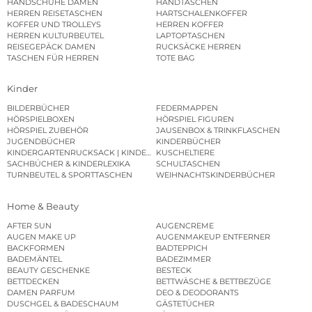
HANDSCHUHE DAMEN
HANDTASCHEN
HERREN REISETASCHEN
HARTSCHALENKOFFER
KOFFER UND TROLLEYS
HERREN KOFFER
HERREN KULTURBEUTEL
LAPTOPTASCHEN
REISEGEPÄCK DAMEN
RUCKSÄCKE HERREN
TASCHEN FÜR HERREN
TOTE BAG
Kinder
BILDERBÜCHER
FEDERMAPPEN
HÖRSPIELBOXEN
HÖRSPIEL FIGUREN
HÖRSPIEL ZUBEHÖR
JAUSENBOX & TRINKFLASCHEN
JUGENDBÜCHER
KINDERBÜCHER
KINDERGARTENRUCKSACK | KINDERGARTENBEUTEL
KUSCHELTIERE
SACHBÜCHER & KINDERLEXIKA
SCHULTASCHEN
TURNBEUTEL & SPORTTASCHEN
WEIHNACHTSKINDERBÜCHER
Home & Beauty
AFTER SUN
AUGENCREME
AUGEN MAKE UP
AUGENMAKEUP ENTFERNER
BACKFORMEN
BADTEPPICH
BADEMÄNTEL
BADEZIMMER
BEAUTY GESCHENKE
BESTECK
BETTDECKEN
BETTWÄSCHE & BETTBEZÜGE
DAMEN PARFUM
DEO & DEODORANTS
DUSCHGEL & BADESCHAUM
GÄSTETÜCHER