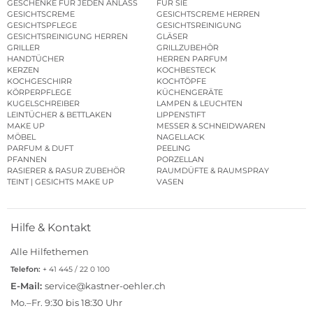
GESCHENKE FÜR JEDEN ANLASS
FÜR SIE
GESICHTSCREME
GESICHTSCREME HERREN
GESICHTSPFLEGE
GESICHTSREINIGUNG
GESICHTSREINIGUNG HERREN
GLÄSER
GRILLER
GRILLZUBEHÖR
HANDTÜCHER
HERREN PARFUM
KERZEN
KOCHBESTECK
KOCHGESCHIRR
KOCHTÖPFE
KÖRPERPFLEGE
KÜCHENGERÄTE
KUGELSCHREIBER
LAMPEN & LEUCHTEN
LEINTÜCHER & BETTLAKEN
LIPPENSTIFT
MAKE UP
MESSER & SCHNEIDWAREN
MÖBEL
NAGELLACK
PARFUM & DUFT
PEELING
PFANNEN
PORZELLAN
RASIERER & RASUR ZUBEHÖR
RAUMDÜFTE & RAUMSPRAY
TEINT | GESICHTS MAKE UP
VASEN
Hilfe & Kontakt
Alle Hilfethemen
Telefon:
+ 41 445 / 22 0 100
E-Mail:
service@kastner-oehler.ch
Mo.–Fr. 9:30 bis 18:30 Uhr