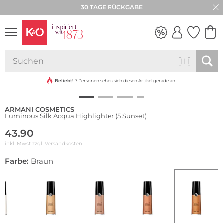
30 TAGE RÜCKGABE
NEW IN
WEDDING
VIBES
Beliebt!
7 Personen sehen sich diesen Artikel gerade an
ARMANI COSMETICS
Luminous Silk Acqua Highlighter (5 Sunset)
43.90
inkl. Mwst zzgl.
Versandkosten
Farbe:
Braun