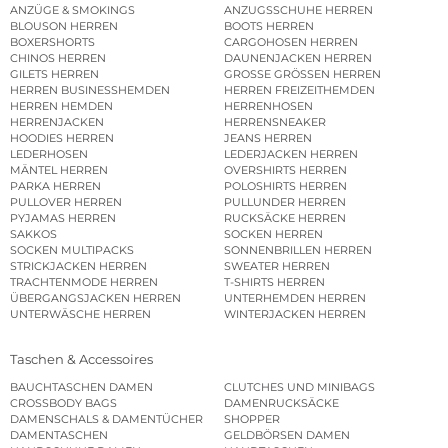
ANZÜGE & SMOKINGS
ANZUGSSCHUHE HERREN
BLOUSON HERREN
BOOTS HERREN
BOXERSHORTS
CARGOHOSEN HERREN
CHINOS HERREN
DAUNENJACKEN HERREN
GILETS HERREN
GROSSE GRÖSSEN HERREN
HERREN BUSINESSHEMDEN
HERREN FREIZEITHEMDEN
HERREN HEMDEN
HERRENHOSEN
HERRENJACKEN
HERRENSNEAKER
HOODIES HERREN
JEANS HERREN
LEDERHOSEN
LEDERJACKEN HERREN
MÄNTEL HERREN
OVERSHIRTS HERREN
PARKA HERREN
POLOSHIRTS HERREN
PULLOVER HERREN
PULLUNDER HERREN
PYJAMAS HERREN
RUCKSÄCKE HERREN
SAKKOS
SOCKEN HERREN
SOCKEN MULTIPACKS
SONNENBRILLEN HERREN
STRICKJACKEN HERREN
SWEATER HERREN
TRACHTENMODE HERREN
T-SHIRTS HERREN
ÜBERGANGSJACKEN HERREN
UNTERHEMDEN HERREN
UNTERWÄSCHE HERREN
WINTERJACKEN HERREN
Taschen & Accessoires
BAUCHTASCHEN DAMEN
CLUTCHES UND MINIBAGS
CROSSBODY BAGS
DAMENRUCKSÄCKE
DAMENSCHALS & DAMENTÜCHER
SHOPPER
DAMENTASCHEN
GELDBÖRSEN DAMEN