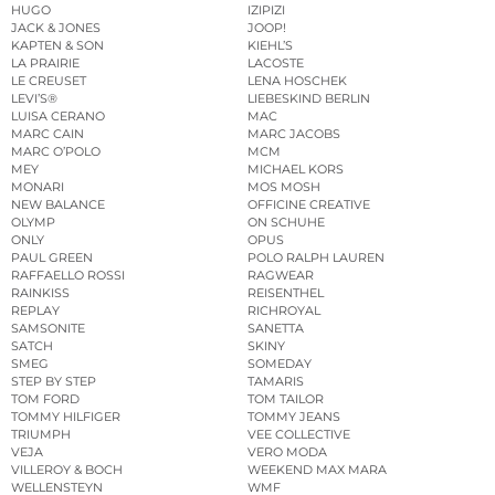
HUGO
IZIPIZI
JACK & JONES
JOOP!
KAPTEN & SON
KIEHL’S
LA PRAIRIE
LACOSTE
LE CREUSET
LENA HOSCHEK
LEVI’S®
LIEBESKIND BERLIN
LUISA CERANO
MAC
MARC CAIN
MARC JACOBS
MARC O’POLO
MCM
MEY
MICHAEL KORS
MONARI
MOS MOSH
NEW BALANCE
OFFICINE CREATIVE
OLYMP
ON SCHUHE
ONLY
OPUS
PAUL GREEN
POLO RALPH LAUREN
RAFFAELLO ROSSI
RAGWEAR
RAINKISS
REISENTHEL
REPLAY
RICHROYAL
SAMSONITE
SANETTA
SATCH
SKINY
SMEG
SOMEDAY
STEP BY STEP
TAMARIS
TOM FORD
TOM TAILOR
TOMMY HILFIGER
TOMMY JEANS
TRIUMPH
VEE COLLECTIVE
VEJA
VERO MODA
VILLEROY & BOCH
WEEKEND MAX MARA
WELLENSTEYN
WMF