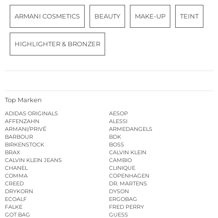
ARMANI COSMETICS
BEAUTY
MAKE-UP
TEINT
HIGHLIGHTER & BRONZER
Top Marken
ADIDAS ORIGINALS
AESOP
AFFENZAHN
ALESSI
ARMANI/PRIVÉ
ARMEDANGELS
BARBOUR
BDK
BIRKENSTOCK
BOSS
BRAX
CALVIN KLEIN
CALVIN KLEIN JEANS
CAMBIO
CHANEL
CLINIQUE
COMMA
COPENHAGEN
CREED
DR. MARTENS
DRYKORN
DYSON
ECOALF
ERGOBAG
FALKE
FRED PERRY
GOT BAG
GUESS