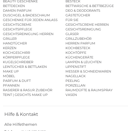
BEAUTY GESCHENKE
BESTECK
BETTDECKEN
BETTWÄSCHE & BETTBEZÜGE
DAMEN PARFUM
DEO & DEODORANTS
DUSCHGEL & BADESCHAUM
GÄSTETÜCHER
GESCHENKE FÜR JEDEN ANLASS
FÜR SIE
GESICHTSCREME
GESICHTSCREME HERREN
GESICHTSPFLEGE
GESICHTSREINIGUNG
GESICHTSREINIGUNG HERREN
GLÄSER
GRILLER
GRILLZUBEHÖR
HANDTÜCHER
HERREN PARFUM
KERZEN
KOCHBESTECK
KOCHGESCHIRR
KOCHTÖPFE
KÖRPERPFLEGE
KÜCHENGERÄTE
KUGELSCHREIBER
LAMPEN & LEUCHTEN
LEINTÜCHER & BETTLAKEN
LIPPENSTIFT
MAKE UP
MESSER & SCHNEIDWAREN
MÖBEL
NAGELLACK
PARFUM & DUFT
PEELING
PFANNEN
PORZELLAN
RASIERER & RASUR ZUBEHÖR
RAUMDÜFTE & RAUMSPRAY
TEINT | GESICHTS MAKE UP
VASEN
Hilfe & Kontakt
Alle Hilfethemen