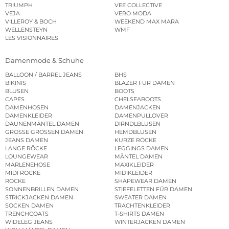
TRIUMPH
VEE COLLECTIVE
VEJA
VERO MODA
VILLEROY & BOCH
WEEKEND MAX MARA
WELLENSTEYN
WMF
LES VISIONNAIRES
Damenmode & Schuhe
BALLOON / BARREL JEANS
BHS
BIKINIS
BLAZER FÜR DAMEN
BLUSEN
BOOTS
CAPES
CHELSEABOOTS
DAMENHOSEN
DAMENJACKEN
DAMENKLEIDER
DAMENPULLOVER
DAUNENMÄNTEL DAMEN
DIRNDLBLUSEN
GROSSE GRÖSSEN DAMEN
HEMDBLUSEN
JEANS DAMEN
KURZE RÖCKE
LANGE RÖCKE
LEGGINGS DAMEN
LOUNGEWEAR
MÄNTEL DAMEN
MARLENEHOSE
MAXIKLEIDER
MIDI RÖCKE
MIDIKLEIDER
RÖCKE
SHAPEWEAR DAMEN
SONNENBRILLEN DAMEN
STIEFELETTEN FÜR DAMEN
STRICKJACKEN DAMEN
SWEATER DAMEN
SOCKEN DAMEN
TRACHTENKLEIDER
TRENCHCOATS
T-SHIRTS DAMEN
WIDELEG JEANS
WINTERJACKEN DAMEN