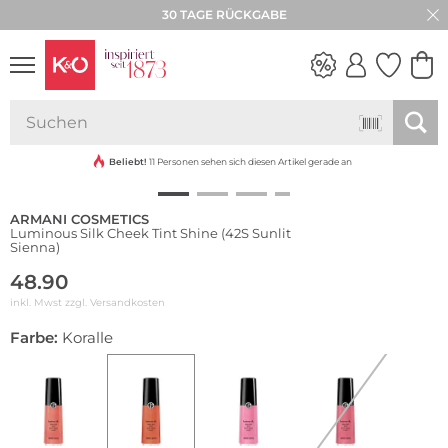
30 TAGE RÜCKGABE
NEW IN
WEDDING
VIBES
Beliebt!
11 Personen sehen sich diesen Artikel gerade an
ARMANI COSMETICS
Luminous Silk Cheek Tint Shine (42S Sunlit
Sienna)
48.90
inkl. Mwst zzgl.
Versandkosten
Farbe:
Koralle