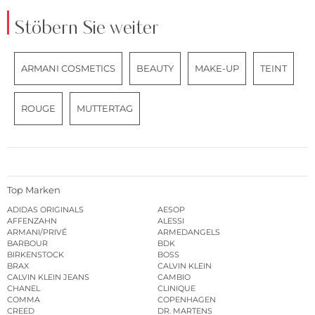
Stöbern Sie weiter
ARMANI COSMETICS
BEAUTY
MAKE-UP
TEINT
ROUGE
MUTTERTAG
Top Marken
ADIDAS ORIGINALS
AESOP
AFFENZAHN
ALESSI
ARMANI/PRIVÉ
ARMEDANGELS
BARBOUR
BDK
BIRKENSTOCK
BOSS
BRAX
CALVIN KLEIN
CALVIN KLEIN JEANS
CAMBIO
CHANEL
CLINIQUE
COMMA
COPENHAGEN
CREED
DR. MARTENS