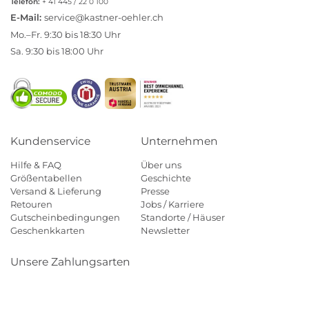
Telefon:
+ 41 445 / 22 0 100
E-Mail:
service@kastner-oehler.ch
Mo.–Fr. 9:30 bis 18:30 Uhr
Sa. 9:30 bis 18:00 Uhr
Kundenservice
Unternehmen
Hilfe & FAQ
Über uns
Größentabellen
Geschichte
Versand & Lieferung
Presse
Retouren
Jobs / Karriere
Gutscheinbedingungen
Standorte / Häuser
Geschenkkarten
Newsletter
Unsere Zahlungsarten
Klarna
Mastercard
Visa
Diners
Applepay
Paypal