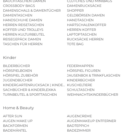
BAUCHTASCHEN DAMEN
CLUTCHES UND MINIBAGS
CROSSBODY BAGS
DAMENRUCKSÄCKE
DAMENSCHALS & DAMENTÜCHER
SHOPPER
DAMENTASCHEN
GELDBÖRSEN DAMEN
HANDSCHUHE DAMEN
HANDTASCHEN
HERREN REISETASCHEN
HARTSCHALENKOFFER
KOFFER UND TROLLEYS
HERREN KOFFER
HERREN KULTURBEUTEL
LAPTOPTASCHEN
REISEGEPÄCK DAMEN
RUCKSÄCKE HERREN
TASCHEN FÜR HERREN
TOTE BAG
Kinder
BILDERBÜCHER
FEDERMAPPEN
HÖRSPIELBOXEN
HÖRSPIEL FIGUREN
HÖRSPIEL ZUBEHÖR
JAUSENBOX & TRINKFLASCHEN
JUGENDBÜCHER
KINDERBÜCHER
KINDERGARTENRUCKSACK | KINDERGARTENBEUTEL
KUSCHELTIERE
SACHBÜCHER & KINDERLEXIKA
SCHULTASCHEN
TURNBEUTEL & SPORTTASCHEN
WEIHNACHTSKINDERBÜCHER
Home & Beauty
AFTER SUN
AUGENCREME
AUGEN MAKE UP
AUGENMAKEUP ENTFERNER
BACKFORMEN
BADTEPPICH
BADEMÄNTEL
BADEZIMMER