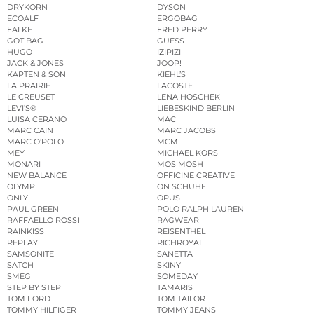
DRYKORN
DYSON
ECOALF
ERGOBAG
FALKE
FRED PERRY
GOT BAG
GUESS
HUGO
IZIPIZI
JACK & JONES
JOOP!
KAPTEN & SON
KIEHL’S
LA PRAIRIE
LACOSTE
LE CREUSET
LENA HOSCHEK
LEVI’S®
LIEBESKIND BERLIN
LUISA CERANO
MAC
MARC CAIN
MARC JACOBS
MARC O’POLO
MCM
MEY
MICHAEL KORS
MONARI
MOS MOSH
NEW BALANCE
OFFICINE CREATIVE
OLYMP
ON SCHUHE
ONLY
OPUS
PAUL GREEN
POLO RALPH LAUREN
RAFFAELLO ROSSI
RAGWEAR
RAINKISS
REISENTHEL
REPLAY
RICHROYAL
SAMSONITE
SANETTA
SATCH
SKINY
SMEG
SOMEDAY
STEP BY STEP
TAMARIS
TOM FORD
TOM TAILOR
TOMMY HILFIGER
TOMMY JEANS