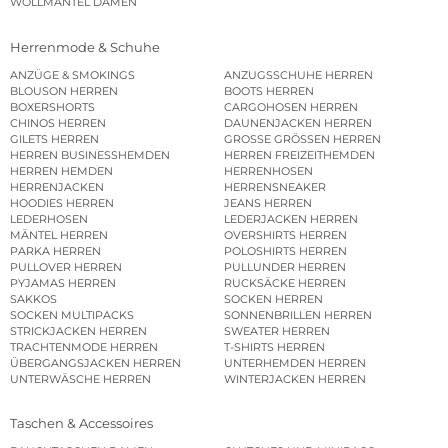
WOLLMÄNTEL DAMEN
Herrenmode & Schuhe
ANZÜGE & SMOKINGS
ANZUGSSCHUHE HERREN
BLOUSON HERREN
BOOTS HERREN
BOXERSHORTS
CARGOHOSEN HERREN
CHINOS HERREN
DAUNENJACKEN HERREN
GILETS HERREN
GROSSE GRÖSSEN HERREN
HERREN BUSINESSHEMDEN
HERREN FREIZEITHEMDEN
HERREN HEMDEN
HERRENHOSEN
HERRENJACKEN
HERRENSNEAKER
HOODIES HERREN
JEANS HERREN
LEDERHOSEN
LEDERJACKEN HERREN
MÄNTEL HERREN
OVERSHIRTS HERREN
PARKA HERREN
POLOSHIRTS HERREN
PULLOVER HERREN
PULLUNDER HERREN
PYJAMAS HERREN
RUCKSÄCKE HERREN
SAKKOS
SOCKEN HERREN
SOCKEN MULTIPACKS
SONNENBRILLEN HERREN
STRICKJACKEN HERREN
SWEATER HERREN
TRACHTENMODE HERREN
T-SHIRTS HERREN
ÜBERGANGSJACKEN HERREN
UNTERHEMDEN HERREN
UNTERWÄSCHE HERREN
WINTERJACKEN HERREN
Taschen & Accessoires