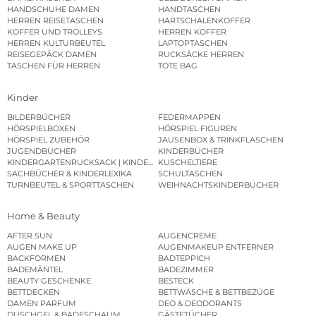
HANDSCHUHE DAMEN
HANDTASCHEN
HERREN REISETASCHEN
HARTSCHALENKOFFER
KOFFER UND TROLLEYS
HERREN KOFFER
HERREN KULTURBEUTEL
LAPTOPTASCHEN
REISEGEPÄCK DAMEN
RUCKSÄCKE HERREN
TASCHEN FÜR HERREN
TOTE BAG
Kinder
BILDERBÜCHER
FEDERMAPPEN
HÖRSPIELBOXEN
HÖRSPIEL FIGUREN
HÖRSPIEL ZUBEHÖR
JAUSENBOX & TRINKFLASCHEN
JUGENDBÜCHER
KINDERBÜCHER
KINDERGARTENRUCKSACK | KINDERGARTENBEUTEL
KUSCHELTIERE
SACHBÜCHER & KINDERLEXIKA
SCHULTASCHEN
TURNBEUTEL & SPORTTASCHEN
WEIHNACHTSKINDERBÜCHER
Home & Beauty
AFTER SUN
AUGENCREME
AUGEN MAKE UP
AUGENMAKEUP ENTFERNER
BACKFORMEN
BADTEPPICH
BADEMÄNTEL
BADEZIMMER
BEAUTY GESCHENKE
BESTECK
BETTDECKEN
BETTWÄSCHE & BETTBEZÜGE
DAMEN PARFUM
DEO & DEODORANTS
DUSCHGEL & BADESCHAUM
GÄSTETÜCHER