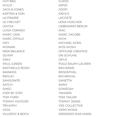
GOT BAG
GUESS
HUGO
IZIPIZI
JACK & JONES
JOOP!
KAPTEN & SON
KIEHL’S
LA PRAIRIE
LACOSTE
LE CREUSET
LENA HOSCHEK
LEVI’S®
LIEBESKIND BERLIN
LUISA CERANO
MAC
MARC CAIN
MARC JACOBS
MARC O’POLO
MCM
MEY
MICHAEL KORS
MONARI
MOS MOSH
NEW BALANCE
OFFICINE CREATIVE
OLYMP
ON SCHUHE
ONLY
OPUS
PAUL GREEN
POLO RALPH LAUREN
RAFFAELLO ROSSI
RAGWEAR
RAINKISS
REISENTHEL
REPLAY
RICHROYAL
SAMSONITE
SANETTA
SATCH
SKINY
SMEG
SOMEDAY
STEP BY STEP
TAMARIS
TOM FORD
TOM TAILOR
TOMMY HILFIGER
TOMMY JEANS
TRIUMPH
VEE COLLECTIVE
VEJA
VERO MODA
VILLEROY & BOCH
WEEKEND MAX MARA