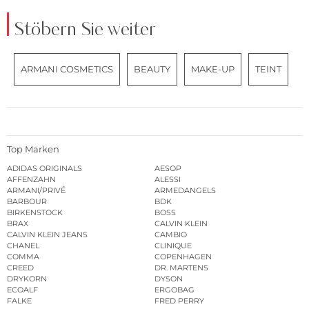
Stöbern Sie weiter
ARMANI COSMETICS
BEAUTY
MAKE-UP
TEINT
Top Marken
ADIDAS ORIGINALS
AESOP
AFFENZAHN
ALESSI
ARMANI/PRIVÉ
ARMEDANGELS
BARBOUR
BDK
BIRKENSTOCK
BOSS
BRAX
CALVIN KLEIN
CALVIN KLEIN JEANS
CAMBIO
CHANEL
CLINIQUE
COMMA
COPENHAGEN
CREED
DR. MARTENS
DRYKORN
DYSON
ECOALF
ERGOBAG
FALKE
FRED PERRY