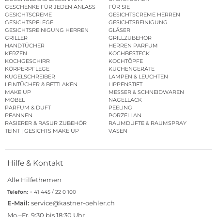
GESCHENKE FÜR JEDEN ANLASS
FÜR SIE
GESICHTSCREME
GESICHTSCREME HERREN
GESICHTSPFLEGE
GESICHTSREINIGUNG
GESICHTSREINIGUNG HERREN
GLÄSER
GRILLER
GRILLZUBEHÖR
HANDTÜCHER
HERREN PARFUM
KERZEN
KOCHBESTECK
KOCHGESCHIRR
KOCHTÖPFE
KÖRPERPFLEGE
KÜCHENGERÄTE
KUGELSCHREIBER
LAMPEN & LEUCHTEN
LEINTÜCHER & BETTLAKEN
LIPPENSTIFT
MAKE UP
MESSER & SCHNEIDWAREN
MÖBEL
NAGELLACK
PARFUM & DUFT
PEELING
PFANNEN
PORZELLAN
RASIERER & RASUR ZUBEHÖR
RAUMDÜFTE & RAUMSPRAY
TEINT | GESICHTS MAKE UP
VASEN
Hilfe & Kontakt
Alle Hilfethemen
Telefon:
+ 41 445 / 22 0 100
E-Mail:
service@kastner-oehler.ch
Mo.–Fr. 9:30 bis 18:30 Uhr