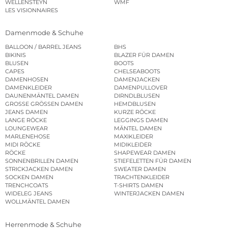
WELLENSTEYN
WMF
LES VISIONNAIRES
Damenmode & Schuhe
BALLOON / BARREL JEANS
BHS
BIKINIS
BLAZER FÜR DAMEN
BLUSEN
BOOTS
CAPES
CHELSEABOOTS
DAMENHOSEN
DAMENJACKEN
DAMENKLEIDER
DAMENPULLOVER
DAUNENMÄNTEL DAMEN
DIRNDLBLUSEN
GROSSE GRÖSSEN DAMEN
HEMDBLUSEN
JEANS DAMEN
KURZE RÖCKE
LANGE RÖCKE
LEGGINGS DAMEN
LOUNGEWEAR
MÄNTEL DAMEN
MARLENEHOSE
MAXIKLEIDER
MIDI RÖCKE
MIDIKLEIDER
RÖCKE
SHAPEWEAR DAMEN
SONNENBRILLEN DAMEN
STIEFELETTEN FÜR DAMEN
STRICKJACKEN DAMEN
SWEATER DAMEN
SOCKEN DAMEN
TRACHTENKLEIDER
TRENCHCOATS
T-SHIRTS DAMEN
WIDELEG JEANS
WINTERJACKEN DAMEN
WOLLMÄNTEL DAMEN
Herrenmode & Schuhe