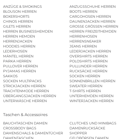
ANZÜGE & SMOKINGS
ANZUGSSCHUHE HERREN
BLOUSON HERREN
BOOTS HERREN
BOXERSHORTS
CARGOHOSEN HERREN
CHINOS HERREN
DAUNENJACKEN HERREN
GILETS HERREN
GROSSE GRÖSSEN HERREN
HERREN BUSINESSHEMDEN
HERREN FREIZEITHEMDEN
HERREN HEMDEN
HERRENHOSEN
HERRENJACKEN
HERRENSNEAKER
HOODIES HERREN
JEANS HERREN
LEDERHOSEN
LEDERJACKEN HERREN
MÄNTEL HERREN
OVERSHIRTS HERREN
PARKA HERREN
POLOSHIRTS HERREN
PULLOVER HERREN
PULLUNDER HERREN
PYJAMAS HERREN
RUCKSÄCKE HERREN
SAKKOS
SOCKEN HERREN
SOCKEN MULTIPACKS
SONNENBRILLEN HERREN
STRICKJACKEN HERREN
SWEATER HERREN
TRACHTENMODE HERREN
T-SHIRTS HERREN
ÜBERGANGSJACKEN HERREN
UNTERHEMDEN HERREN
UNTERWÄSCHE HERREN
WINTERJACKEN HERREN
Taschen & Accessoires
BAUCHTASCHEN DAMEN
CLUTCHES UND MINIBAGS
CROSSBODY BAGS
DAMENRUCKSÄCKE
DAMENSCHALS & DAMENTÜCHER
SHOPPER
DAMENTASCHEN
GELDBÖRSEN DAMEN