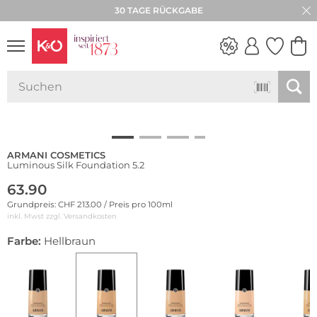
30 TAGE RÜCKGABE
WEDDING
VIBES
ARMANI COSMETICS
Luminous Silk Foundation 5.2
63.90
Grundpreis: CHF 213.00 / Preis pro 100ml
inkl. Mwst zzgl.
Versandkosten
Farbe:
Hellbraun