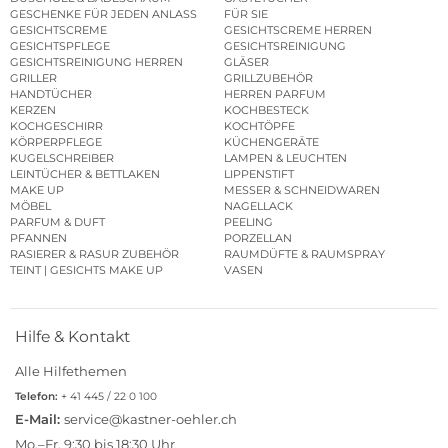
GESCHENKE FÜR JEDEN ANLASS
FÜR SIE
GESICHTSCREME
GESICHTSCREME HERREN
GESICHTSPFLEGE
GESICHTSREINIGUNG
GESICHTSREINIGUNG HERREN
GLÄSER
GRILLER
GRILLZUBEHÖR
HANDTÜCHER
HERREN PARFUM
KERZEN
KOCHBESTECK
KOCHGESCHIRR
KOCHTÖPFE
KÖRPERPFLEGE
KÜCHENGERÄTE
KUGELSCHREIBER
LAMPEN & LEUCHTEN
LEINTÜCHER & BETTLAKEN
LIPPENSTIFT
MAKE UP
MESSER & SCHNEIDWAREN
MÖBEL
NAGELLACK
PARFUM & DUFT
PEELING
PFANNEN
PORZELLAN
RASIERER & RASUR ZUBEHÖR
RAUMDÜFTE & RAUMSPRAY
TEINT | GESICHTS MAKE UP
VASEN
Hilfe & Kontakt
Alle Hilfethemen
Telefon:
+ 41 445 / 22 0 100
E-Mail:
service@kastner-oehler.ch
Mo.–Fr. 9:30 bis 18:30 Uhr