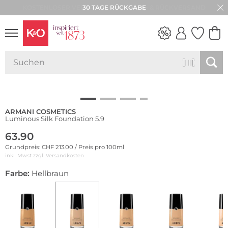
30 TAGE RÜCKGABE
NEW IN
WEDDING
VIBES
ARMANI COSMETICS
Luminous Silk Foundation 5.9
63.90
Grundpreis: CHF 213.00 / Preis pro 100ml
inkl. Mwst zzgl.
Versandkosten
Farbe:
Hellbraun