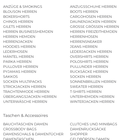
ANZÜGE & SMOKINGS
ANZUGSSCHUHE HERREN
BLOUSON HERREN
BOOTS HERREN
BOXERSHORTS
CARGOHOSEN HERREN
CHINOS HERREN
DAUNENJACKEN HERREN
GILETS HERREN
GROSSE GRÖSSEN HERREN
HERREN BUSINESSHEMDEN
HERREN FREIZEITHEMDEN
HERREN HEMDEN
HERRENHOSEN
HERRENJACKEN
HERRENSNEAKER
HOODIES HERREN
JEANS HERREN
LEDERHOSEN
LEDERJACKEN HERREN
MÄNTEL HERREN
OVERSHIRTS HERREN
PARKA HERREN
POLOSHIRTS HERREN
PULLOVER HERREN
PULLUNDER HERREN
PYJAMAS HERREN
RUCKSÄCKE HERREN
SAKKOS
SOCKEN HERREN
SOCKEN MULTIPACKS
SONNENBRILLEN HERREN
STRICKJACKEN HERREN
SWEATER HERREN
TRACHTENMODE HERREN
T-SHIRTS HERREN
ÜBERGANGSJACKEN HERREN
UNTERHEMDEN HERREN
UNTERWÄSCHE HERREN
WINTERJACKEN HERREN
Taschen & Accessoires
BAUCHTASCHEN DAMEN
CLUTCHES UND MINIBAGS
CROSSBODY BAGS
DAMENRUCKSÄCKE
DAMENSCHALS & DAMENTÜCHER
SHOPPER
DAMENTASCHEN
GELDBÖRSEN DAMEN