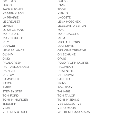
GOT BAG
GUESS
HUGO
IZIPIZI
JACK & JONES
JOOP!
KAPTEN & SON
KIEHL’S
LA PRAIRIE
LACOSTE
LE CREUSET
LENA HOSCHEK
LEVI’S®
LIEBESKIND BERLIN
LUISA CERANO
MAC
MARC CAIN
MARC JACOBS
MARC O’POLO
MCM
MEY
MICHAEL KORS
MONARI
MOS MOSH
NEW BALANCE
OFFICINE CREATIVE
OLYMP
ON SCHUHE
ONLY
OPUS
PAUL GREEN
POLO RALPH LAUREN
RAFFAELLO ROSSI
RAGWEAR
RAINKISS
REISENTHEL
REPLAY
RICHROYAL
SAMSONITE
SANETTA
SATCH
SKINY
SMEG
SOMEDAY
STEP BY STEP
TAMARIS
TOM FORD
TOM TAILOR
TOMMY HILFIGER
TOMMY JEANS
TRIUMPH
VEE COLLECTIVE
VEJA
VERO MODA
VILLEROY & BOCH
WEEKEND MAX MARA