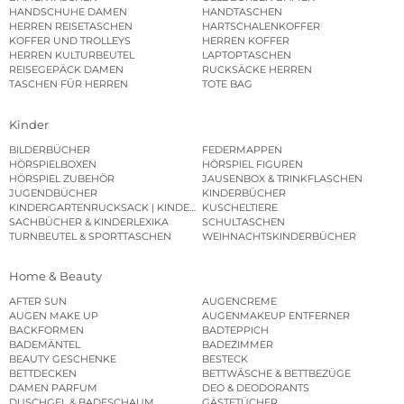
HANDSCHUHE DAMEN
HANDTASCHEN
HERREN REISETASCHEN
HARTSCHALENKOFFER
KOFFER UND TROLLEYS
HERREN KOFFER
HERREN KULTURBEUTEL
LAPTOPTASCHEN
REISEGEPÄCK DAMEN
RUCKSÄCKE HERREN
TASCHEN FÜR HERREN
TOTE BAG
Kinder
BILDERBÜCHER
FEDERMAPPEN
HÖRSPIELBOXEN
HÖRSPIEL FIGUREN
HÖRSPIEL ZUBEHÖR
JAUSENBOX & TRINKFLASCHEN
JUGENDBÜCHER
KINDERBÜCHER
KINDERGARTENRUCKSACK | KINDERGARTENBEUTEL
KUSCHELTIERE
SACHBÜCHER & KINDERLEXIKA
SCHULTASCHEN
TURNBEUTEL & SPORTTASCHEN
WEIHNACHTSKINDERBÜCHER
Home & Beauty
AFTER SUN
AUGENCREME
AUGEN MAKE UP
AUGENMAKEUP ENTFERNER
BACKFORMEN
BADTEPPICH
BADEMÄNTEL
BADEZIMMER
BEAUTY GESCHENKE
BESTECK
BETTDECKEN
BETTWÄSCHE & BETTBEZÜGE
DAMEN PARFUM
DEO & DEODORANTS
DUSCHGEL & BADESCHAUM
GÄSTETÜCHER