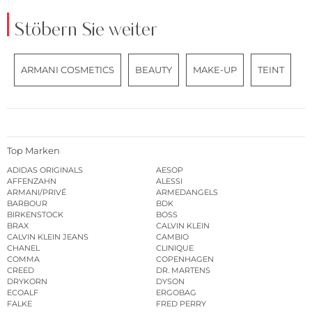
Stöbern Sie weiter
ARMANI COSMETICS
BEAUTY
MAKE-UP
TEINT
Top Marken
ADIDAS ORIGINALS
AESOP
AFFENZAHN
ALESSI
ARMANI/PRIVÉ
ARMEDANGELS
BARBOUR
BDK
BIRKENSTOCK
BOSS
BRAX
CALVIN KLEIN
CALVIN KLEIN JEANS
CAMBIO
CHANEL
CLINIQUE
COMMA
COPENHAGEN
CREED
DR. MARTENS
DRYKORN
DYSON
ECOALF
ERGOBAG
FALKE
FRED PERRY