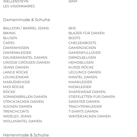
WELLENSTEYN
WMF
LES VISIONNAIRES
Damenmode & Schuhe
BALLOON / BARREL JEANS
BHS
BIKINIS
BLAZER FÜR DAMEN
BLUSEN
BOOTS
CAPES
CHELSEABOOTS
DAMENHOSEN
DAMENJACKEN
DAMENKLEIDER
DAMENPULLOVER
DAUNENMÄNTEL DAMEN
DIRNDLBLUSEN
GROSSE GRÖSSEN DAMEN
HEMDBLUSEN
JEANS DAMEN
KURZE RÖCKE
LANGE RÖCKE
LEGGINGS DAMEN
LOUNGEWEAR
MÄNTEL DAMEN
MARLENEHOSE
MAXIKLEIDER
MIDI RÖCKE
MIDIKLEIDER
RÖCKE
SHAPEWEAR DAMEN
SONNENBRILLEN DAMEN
STIEFELETTEN FÜR DAMEN
STRICKJACKEN DAMEN
SWEATER DAMEN
SOCKEN DAMEN
TRACHTENKLEIDER
TRENCHCOATS
T-SHIRTS DAMEN
WIDELEG JEANS
WINTERJACKEN DAMEN
WOLLMÄNTEL DAMEN
Herrenmode & Schuhe