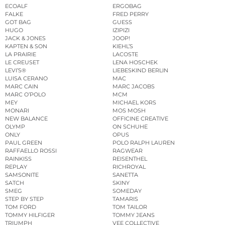
ECOALF
ERGOBAG
FALKE
FRED PERRY
GOT BAG
GUESS
HUGO
IZIPIZI
JACK & JONES
JOOP!
KAPTEN & SON
KIEHL’S
LA PRAIRIE
LACOSTE
LE CREUSET
LENA HOSCHEK
LEVI’S®
LIEBESKIND BERLIN
LUISA CERANO
MAC
MARC CAIN
MARC JACOBS
MARC O’POLO
MCM
MEY
MICHAEL KORS
MONARI
MOS MOSH
NEW BALANCE
OFFICINE CREATIVE
OLYMP
ON SCHUHE
ONLY
OPUS
PAUL GREEN
POLO RALPH LAUREN
RAFFAELLO ROSSI
RAGWEAR
RAINKISS
REISENTHEL
REPLAY
RICHROYAL
SAMSONITE
SANETTA
SATCH
SKINY
SMEG
SOMEDAY
STEP BY STEP
TAMARIS
TOM FORD
TOM TAILOR
TOMMY HILFIGER
TOMMY JEANS
TRIUMPH
VEE COLLECTIVE