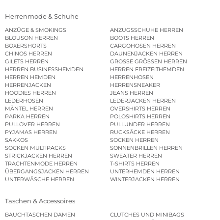
Herrenmode & Schuhe
ANZÜGE & SMOKINGS
ANZUGSSCHUHE HERREN
BLOUSON HERREN
BOOTS HERREN
BOXERSHORTS
CARGOHOSEN HERREN
CHINOS HERREN
DAUNENJACKEN HERREN
GILETS HERREN
GROSSE GRÖSSEN HERREN
HERREN BUSINESSHEMDEN
HERREN FREIZEITHEMDEN
HERREN HEMDEN
HERRENHOSEN
HERRENJACKEN
HERRENSNEAKER
HOODIES HERREN
JEANS HERREN
LEDERHOSEN
LEDERJACKEN HERREN
MÄNTEL HERREN
OVERSHIRTS HERREN
PARKA HERREN
POLOSHIRTS HERREN
PULLOVER HERREN
PULLUNDER HERREN
PYJAMAS HERREN
RUCKSÄCKE HERREN
SAKKOS
SOCKEN HERREN
SOCKEN MULTIPACKS
SONNENBRILLEN HERREN
STRICKJACKEN HERREN
SWEATER HERREN
TRACHTENMODE HERREN
T-SHIRTS HERREN
ÜBERGANGSJACKEN HERREN
UNTERHEMDEN HERREN
UNTERWÄSCHE HERREN
WINTERJACKEN HERREN
Taschen & Accessoires
BAUCHTASCHEN DAMEN
CLUTCHES UND MINIBAGS