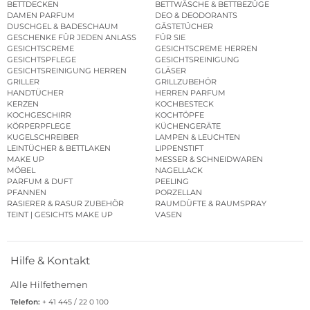
BETTDECKEN
BETTWÄSCHE & BETTBEZÜGE
DAMEN PARFUM
DEO & DEODORANTS
DUSCHGEL & BADESCHAUM
GÄSTETÜCHER
GESCHENKE FÜR JEDEN ANLASS
FÜR SIE
GESICHTSCREME
GESICHTSCREME HERREN
GESICHTSPFLEGE
GESICHTSREINIGUNG
GESICHTSREINIGUNG HERREN
GLÄSER
GRILLER
GRILLZUBEHÖR
HANDTÜCHER
HERREN PARFUM
KERZEN
KOCHBESTECK
KOCHGESCHIRR
KOCHTÖPFE
KÖRPERPFLEGE
KÜCHENGERÄTE
KUGELSCHREIBER
LAMPEN & LEUCHTEN
LEINTÜCHER & BETTLAKEN
LIPPENSTIFT
MAKE UP
MESSER & SCHNEIDWAREN
MÖBEL
NAGELLACK
PARFUM & DUFT
PEELING
PFANNEN
PORZELLAN
RASIERER & RASUR ZUBEHÖR
RAUMDÜFTE & RAUMSPRAY
TEINT | GESICHTS MAKE UP
VASEN
Hilfe & Kontakt
Alle Hilfethemen
Telefon:
+ 41 445 / 22 0 100