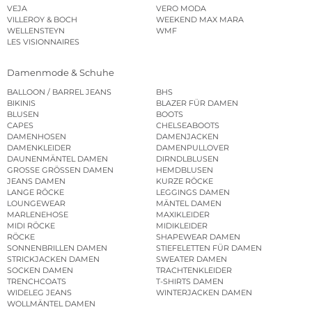
VEJA
VERO MODA
VILLEROY & BOCH
WEEKEND MAX MARA
WELLENSTEYN
WMF
LES VISIONNAIRES
Damenmode & Schuhe
BALLOON / BARREL JEANS
BHS
BIKINIS
BLAZER FÜR DAMEN
BLUSEN
BOOTS
CAPES
CHELSEABOOTS
DAMENHOSEN
DAMENJACKEN
DAMENKLEIDER
DAMENPULLOVER
DAUNENMÄNTEL DAMEN
DIRNDLBLUSEN
GROSSE GRÖSSEN DAMEN
HEMDBLUSEN
JEANS DAMEN
KURZE RÖCKE
LANGE RÖCKE
LEGGINGS DAMEN
LOUNGEWEAR
MÄNTEL DAMEN
MARLENEHOSE
MAXIKLEIDER
MIDI RÖCKE
MIDIKLEIDER
RÖCKE
SHAPEWEAR DAMEN
SONNENBRILLEN DAMEN
STIEFELETTEN FÜR DAMEN
STRICKJACKEN DAMEN
SWEATER DAMEN
SOCKEN DAMEN
TRACHTENKLEIDER
TRENCHCOATS
T-SHIRTS DAMEN
WIDELEG JEANS
WINTERJACKEN DAMEN
WOLLMÄNTEL DAMEN