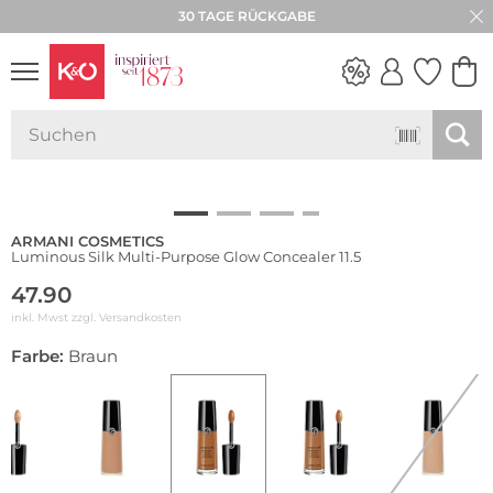
30 TAGE RÜCKGABE
NEW IN
WEDDING
VIBES
ARMANI COSMETICS
Luminous Silk Multi-Purpose Glow Concealer 11.5
47.90
inkl. Mwst zzgl.
Versandkosten
Farbe:
Braun