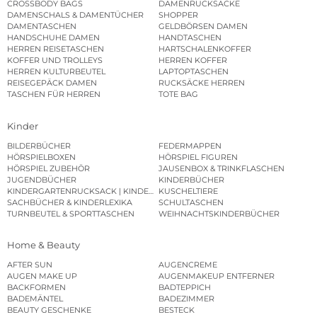
CROSSBODY BAGS
DAMENRUCKSÄCKE
DAMENSCHALS & DAMENTÜCHER
SHOPPER
DAMENTASCHEN
GELDBÖRSEN DAMEN
HANDSCHUHE DAMEN
HANDTASCHEN
HERREN REISETASCHEN
HARTSCHALENKOFFER
KOFFER UND TROLLEYS
HERREN KOFFER
HERREN KULTURBEUTEL
LAPTOPTASCHEN
REISEGEPÄCK DAMEN
RUCKSÄCKE HERREN
TASCHEN FÜR HERREN
TOTE BAG
Kinder
BILDERBÜCHER
FEDERMAPPEN
HÖRSPIELBOXEN
HÖRSPIEL FIGUREN
HÖRSPIEL ZUBEHÖR
JAUSENBOX & TRINKFLASCHEN
JUGENDBÜCHER
KINDERBÜCHER
KINDERGARTENRUCKSACK | KINDERGARTENBEUTEL
KUSCHELTIERE
SACHBÜCHER & KINDERLEXIKA
SCHULTASCHEN
TURNBEUTEL & SPORTTASCHEN
WEIHNACHTSKINDERBÜCHER
Home & Beauty
AFTER SUN
AUGENCREME
AUGEN MAKE UP
AUGENMAKEUP ENTFERNER
BACKFORMEN
BADTEPPICH
BADEMÄNTEL
BADEZIMMER
BEAUTY GESCHENKE
BESTECK