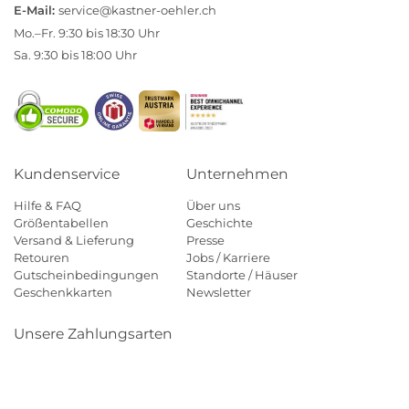
E-Mail:
service@kastner-oehler.ch
Mo.–Fr. 9:30 bis 18:30 Uhr
Sa. 9:30 bis 18:00 Uhr
Kundenservice
Unternehmen
Hilfe & FAQ
Über uns
Größentabellen
Geschichte
Versand & Lieferung
Presse
Retouren
Jobs / Karriere
Gutscheinbedingungen
Standorte / Häuser
Geschenkkarten
Newsletter
Unsere Zahlungsarten
Klarna
Mastercard
Visa
Diners
Applepay
Paypal