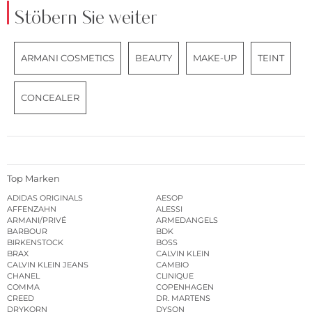
Stöbern Sie weiter
ARMANI COSMETICS
BEAUTY
MAKE-UP
TEINT
CONCEALER
Top Marken
ADIDAS ORIGINALS
AESOP
AFFENZAHN
ALESSI
ARMANI/PRIVÉ
ARMEDANGELS
BARBOUR
BDK
BIRKENSTOCK
BOSS
BRAX
CALVIN KLEIN
CALVIN KLEIN JEANS
CAMBIO
CHANEL
CLINIQUE
COMMA
COPENHAGEN
CREED
DR. MARTENS
DRYKORN
DYSON