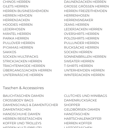
CHINOS HERREN
DAUNENJACKEN HERREN
GILETS HERREN
GROSSE GRÖSSEN HERREN
HERREN BUSINESSHEMDEN
HERREN FREIZEITHEMDEN
HERREN HEMDEN
HERRENHOSEN
HERRENJACKEN
HERRENSNEAKER
HOODIES HERREN
JEANS HERREN
LEDERHOSEN
LEDERJACKEN HERREN
MÄNTEL HERREN
OVERSHIRTS HERREN
PARKA HERREN
POLOSHIRTS HERREN
PULLOVER HERREN
PULLUNDER HERREN
PYJAMAS HERREN
RUCKSÄCKE HERREN
SAKKOS
SOCKEN HERREN
SOCKEN MULTIPACKS
SONNENBRILLEN HERREN
STRICKJACKEN HERREN
SWEATER HERREN
TRACHTENMODE HERREN
T-SHIRTS HERREN
ÜBERGANGSJACKEN HERREN
UNTERHEMDEN HERREN
UNTERWÄSCHE HERREN
WINTERJACKEN HERREN
Taschen & Accessoires
BAUCHTASCHEN DAMEN
CLUTCHES UND MINIBAGS
CROSSBODY BAGS
DAMENRUCKSÄCKE
DAMENSCHALS & DAMENTÜCHER
SHOPPER
DAMENTASCHEN
GELDBÖRSEN DAMEN
HANDSCHUHE DAMEN
HANDTASCHEN
HERREN REISETASCHEN
HARTSCHALENKOFFER
KOFFER UND TROLLEYS
HERREN KOFFER
HERREN KULTURBEUTEL
LAPTOPTASCHEN