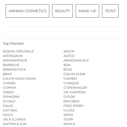
ARMANI COSMETICS
BEAUTY
MAKE-UP
TEINT
Top Marken
ADIDAS ORIGINALS
AESOP
AFFENZAHN
ALESSI
ARMANI/PRIVÉ
ARMEDANGELS
BARBOUR
BDK
BIRKENSTOCK
BOSS
BRAX
CALVIN KLEIN
CALVIN KLEIN JEANS
CAMBIO
CHANEL
CLINIQUE
COMMA
COPENHAGEN
CREED
DR. MARTENS
DRYKORN
DYSON
ECOALF
ERGOBAG
FALKE
FRED PERRY
GOT BAG
GUESS
HUGO
IZIPIZI
JACK & JONES
JOOP!
KAPTEN & SON
KIEHL’S