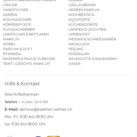
GRILLER
GRILLZUBEHÖR
HANDTÜCHER
HERREN PARFUM
KERZEN
KOCHBESTECK
KOCHGESCHIRR
KOCHTÖPFE
KÖRPERPFLEGE
KÜCHENGERÄTE
KUGELSCHREIBER
LAMPEN & LEUCHTEN
LEINTÜCHER & BETTLAKEN
LIPPENSTIFT
MAKE UP
MESSER & SCHNEIDWAREN
MÖBEL
NAGELLACK
PARFUM & DUFT
PEELING
PFANNEN
PORZELLAN
RASIERER & RASUR ZUBEHÖR
RAUMDÜFTE & RAUMSPRAY
TEINT | GESICHTS MAKE UP
VASEN
Hilfe & Kontakt
Alle Hilfethemen
Telefon:
+ 41 445 / 22 0 100
E-Mail:
service@kastner-oehler.ch
Mo.–Fr. 9:30 bis 18:30 Uhr
Sa. 9:30 bis 18:00 Uhr