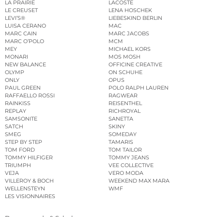
LA PRAIRIE
LACOSTE
LE CREUSET
LENA HOSCHEK
LEVI’S®
LIEBESKIND BERLIN
LUISA CERANO
MAC
MARC CAIN
MARC JACOBS
MARC O’POLO
MCM
MEY
MICHAEL KORS
MONARI
MOS MOSH
NEW BALANCE
OFFICINE CREATIVE
OLYMP
ON SCHUHE
ONLY
OPUS
PAUL GREEN
POLO RALPH LAUREN
RAFFAELLO ROSSI
RAGWEAR
RAINKISS
REISENTHEL
REPLAY
RICHROYAL
SAMSONITE
SANETTA
SATCH
SKINY
SMEG
SOMEDAY
STEP BY STEP
TAMARIS
TOM FORD
TOM TAILOR
TOMMY HILFIGER
TOMMY JEANS
TRIUMPH
VEE COLLECTIVE
VEJA
VERO MODA
VILLEROY & BOCH
WEEKEND MAX MARA
WELLENSTEYN
WMF
LES VISIONNAIRES