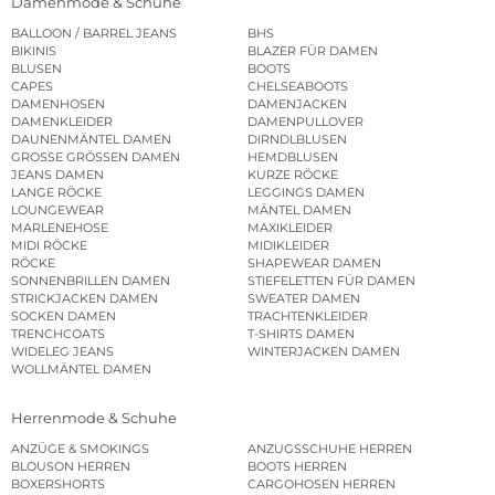
Damenmode & Schuhe
BALLOON / BARREL JEANS
BHS
BIKINIS
BLAZER FÜR DAMEN
BLUSEN
BOOTS
CAPES
CHELSEABOOTS
DAMENHOSEN
DAMENJACKEN
DAMENKLEIDER
DAMENPULLOVER
DAUNENMÄNTEL DAMEN
DIRNDLBLUSEN
GROSSE GRÖSSEN DAMEN
HEMDBLUSEN
JEANS DAMEN
KURZE RÖCKE
LANGE RÖCKE
LEGGINGS DAMEN
LOUNGEWEAR
MÄNTEL DAMEN
MARLENEHOSE
MAXIKLEIDER
MIDI RÖCKE
MIDIKLEIDER
RÖCKE
SHAPEWEAR DAMEN
SONNENBRILLEN DAMEN
STIEFELETTEN FÜR DAMEN
STRICKJACKEN DAMEN
SWEATER DAMEN
SOCKEN DAMEN
TRACHTENKLEIDER
TRENCHCOATS
T-SHIRTS DAMEN
WIDELEG JEANS
WINTERJACKEN DAMEN
WOLLMÄNTEL DAMEN
Herrenmode & Schuhe
ANZÜGE & SMOKINGS
ANZUGSSCHUHE HERREN
BLOUSON HERREN
BOOTS HERREN
BOXERSHORTS
CARGOHOSEN HERREN