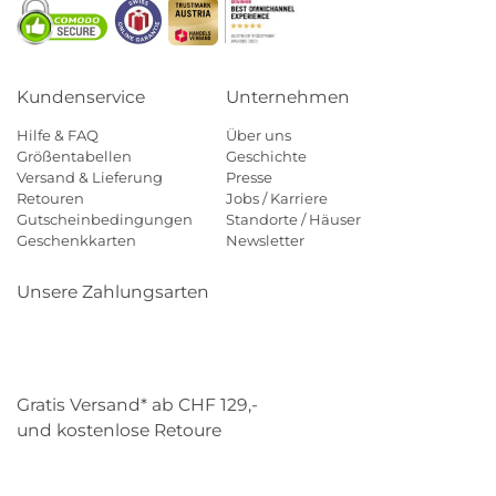
Kundenservice
Unternehmen
Hilfe & FAQ
Über uns
Größentabellen
Geschichte
Versand & Lieferung
Presse
Retouren
Jobs / Karriere
Gutscheinbedingungen
Standorte / Häuser
Geschenkkarten
Newsletter
Unsere Zahlungsarten
Klarna
Mastercard
Visa
Diners
Applepay
Paypal
Gratis Versand* ab CHF 129,-
und kostenlose Retoure
Schweizer Post
Gebrüder Weiss