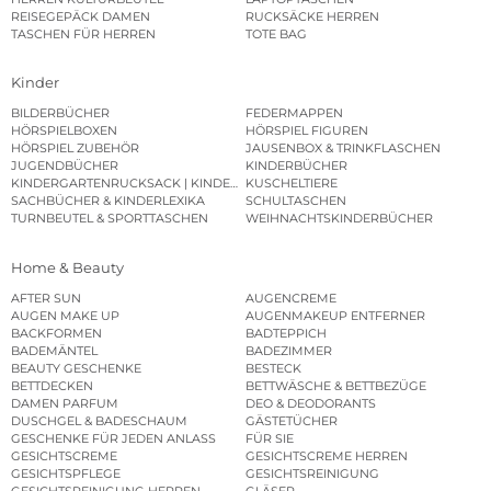
REISEGEPÄCK DAMEN
RUCKSÄCKE HERREN
TASCHEN FÜR HERREN
TOTE BAG
Kinder
BILDERBÜCHER
FEDERMAPPEN
HÖRSPIELBOXEN
HÖRSPIEL FIGUREN
HÖRSPIEL ZUBEHÖR
JAUSENBOX & TRINKFLASCHEN
JUGENDBÜCHER
KINDERBÜCHER
KINDERGARTENRUCKSACK | KINDERGARTENBEUTEL
KUSCHELTIERE
SACHBÜCHER & KINDERLEXIKA
SCHULTASCHEN
TURNBEUTEL & SPORTTASCHEN
WEIHNACHTSKINDERBÜCHER
Home & Beauty
AFTER SUN
AUGENCREME
AUGEN MAKE UP
AUGENMAKEUP ENTFERNER
BACKFORMEN
BADTEPPICH
BADEMÄNTEL
BADEZIMMER
BEAUTY GESCHENKE
BESTECK
BETTDECKEN
BETTWÄSCHE & BETTBEZÜGE
DAMEN PARFUM
DEO & DEODORANTS
DUSCHGEL & BADESCHAUM
GÄSTETÜCHER
GESCHENKE FÜR JEDEN ANLASS
FÜR SIE
GESICHTSCREME
GESICHTSCREME HERREN
GESICHTSPFLEGE
GESICHTSREINIGUNG
GESICHTSREINIGUNG HERREN
GLÄSER