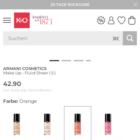
30 TAGE RÜCKGABE
NEW IN
WEDDING
VIBES
ARMANI COSMETICS
Make Up - Fluid Sheer ( 5 )
42.90
inkl. Mwst zzgl.
Versandkosten
Farbe:
Orange