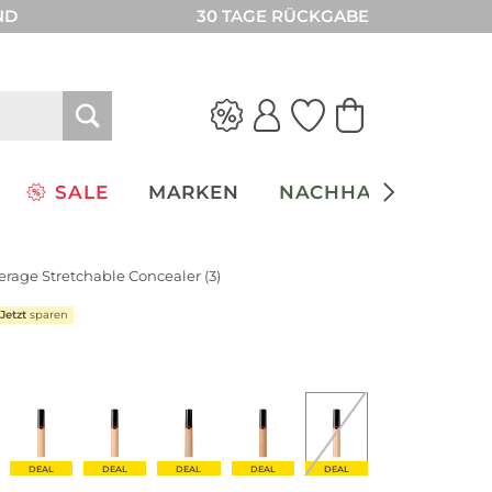
ND
30 TAGE RÜCKGABE
SALE
MARKEN
NACHHALTIGKEIT
rage Stretchable Concealer (3)
Jetzt
sparen
DEAL
DEAL
DEAL
DEAL
DEAL