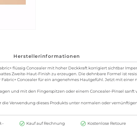
Herstellerinformationen
abric+ flüssig Concealer mit hoher Deckkraft korrigiert sichtbar Im
 mattes Zweite-Haut-Finish zu erzeugen. Die dehnbare Formel ist res
r Fabric+ Concealer für ein angenehmes Hautgefühl. Jetzt mit einer 
ragen und mit den Fingerspitzen oder einem Concealer-Pinsel sanft 
r die Verwendung dieses Produkts unter normalen oder vernünftige
.-
Kauf auf Rechnung
Kostenlose Retoure