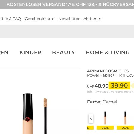
KOSTENLOSER VERSAND* AB CHF 129,- & RÜCKVERSA
Hilfe & FAQ
Geschenkkarte
Newsletter
Aktionen
REN
KINDER
BEAUTY
HOME & LIVING
ARMANI COSMETICS
Power Fabric+ High Cove
39.90
48.90
UVP
inkl. Mwst zzgl.
Versandkosten
Farbe:
Camel
DEAL
DEAL
DEAL
DEAL
DEAL