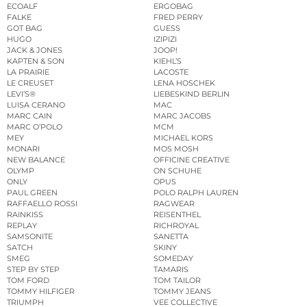
ECOALF
ERGOBAG
FALKE
FRED PERRY
GOT BAG
GUESS
HUGO
IZIPIZI
JACK & JONES
JOOP!
KAPTEN & SON
KIEHL’S
LA PRAIRIE
LACOSTE
LE CREUSET
LENA HOSCHEK
LEVI’S®
LIEBESKIND BERLIN
LUISA CERANO
MAC
MARC CAIN
MARC JACOBS
MARC O’POLO
MCM
MEY
MICHAEL KORS
MONARI
MOS MOSH
NEW BALANCE
OFFICINE CREATIVE
OLYMP
ON SCHUHE
ONLY
OPUS
PAUL GREEN
POLO RALPH LAUREN
RAFFAELLO ROSSI
RAGWEAR
RAINKISS
REISENTHEL
REPLAY
RICHROYAL
SAMSONITE
SANETTA
SATCH
SKINY
SMEG
SOMEDAY
STEP BY STEP
TAMARIS
TOM FORD
TOM TAILOR
TOMMY HILFIGER
TOMMY JEANS
TRIUMPH
VEE COLLECTIVE