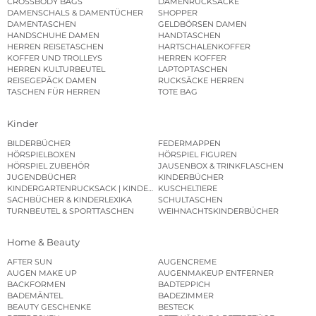
CROSSBODY BAGS
DAMENRUCKSÄCKE
DAMENSCHALS & DAMENTÜCHER
SHOPPER
DAMENTASCHEN
GELDBÖRSEN DAMEN
HANDSCHUHE DAMEN
HANDTASCHEN
HERREN REISETASCHEN
HARTSCHALENKOFFER
KOFFER UND TROLLEYS
HERREN KOFFER
HERREN KULTURBEUTEL
LAPTOPTASCHEN
REISEGEPÄCK DAMEN
RUCKSÄCKE HERREN
TASCHEN FÜR HERREN
TOTE BAG
Kinder
BILDERBÜCHER
FEDERMAPPEN
HÖRSPIELBOXEN
HÖRSPIEL FIGUREN
HÖRSPIEL ZUBEHÖR
JAUSENBOX & TRINKFLASCHEN
JUGENDBÜCHER
KINDERBÜCHER
KINDERGARTENRUCKSACK | KINDERGARTENBEUTEL
KUSCHELTIERE
SACHBÜCHER & KINDERLEXIKA
SCHULTASCHEN
TURNBEUTEL & SPORTTASCHEN
WEIHNACHTSKINDERBÜCHER
Home & Beauty
AFTER SUN
AUGENCREME
AUGEN MAKE UP
AUGENMAKEUP ENTFERNER
BACKFORMEN
BADTEPPICH
BADEMÄNTEL
BADEZIMMER
BEAUTY GESCHENKE
BESTECK