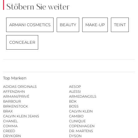
Stöbern Sie weiter
ARMANI COSMETICS
BEAUTY
MAKE-UP
TEINT
CONCEALER
Top Marken
ADIDAS ORIGINALS
AESOP
AFFENZAHN
ALESSI
ARMANI/PRIVÉ
ARMEDANGELS
BARBOUR
BDK
BIRKENSTOCK
BOSS
BRAX
CALVIN KLEIN
CALVIN KLEIN JEANS
CAMBIO
CHANEL
CLINIQUE
COMMA
COPENHAGEN
CREED
DR. MARTENS
DRYKORN
DYSON