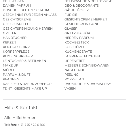
BETTDECKEN
BETTWÄSCHE & BETTBEZÜGE
DAMEN PARFUM
DEO & DEODORANTS
DUSCHGEL & BADESCHAUM
GÄSTETÜCHER
GESCHENKE FÜR JEDEN ANLASS
FÜR SIE
GESICHTSCREME
GESICHTSCREME HERREN
GESICHTSPFLEGE
GESICHTSREINIGUNG
GESICHTSREINIGUNG HERREN
GLÄSER
GRILLER
GRILLZUBEHÖR
HANDTÜCHER
HERREN PARFUM
KERZEN
KOCHBESTECK
KOCHGESCHIRR
KOCHTÖPFE
KÖRPERPFLEGE
KÜCHENGERÄTE
KUGELSCHREIBER
LAMPEN & LEUCHTEN
LEINTÜCHER & BETTLAKEN
LIPPENSTIFT
MAKE UP
MESSER & SCHNEIDWAREN
MÖBEL
NAGELLACK
PARFUM & DUFT
PEELING
PFANNEN
PORZELLAN
RASIERER & RASUR ZUBEHÖR
RAUMDÜFTE & RAUMSPRAY
TEINT | GESICHTS MAKE UP
VASEN
Hilfe & Kontakt
Alle Hilfethemen
Telefon:
+ 41 445 / 22 0 100