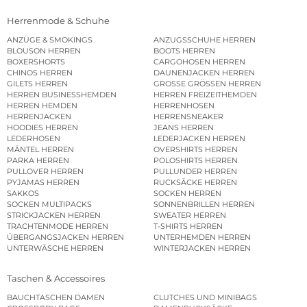
Herrenmode & Schuhe
ANZÜGE & SMOKINGS
ANZUGSSCHUHE HERREN
BLOUSON HERREN
BOOTS HERREN
BOXERSHORTS
CARGOHOSEN HERREN
CHINOS HERREN
DAUNENJACKEN HERREN
GILETS HERREN
GROSSE GRÖSSEN HERREN
HERREN BUSINESSHEMDEN
HERREN FREIZEITHEMDEN
HERREN HEMDEN
HERRENHOSEN
HERRENJACKEN
HERRENSNEAKER
HOODIES HERREN
JEANS HERREN
LEDERHOSEN
LEDERJACKEN HERREN
MÄNTEL HERREN
OVERSHIRTS HERREN
PARKA HERREN
POLOSHIRTS HERREN
PULLOVER HERREN
PULLUNDER HERREN
PYJAMAS HERREN
RUCKSÄCKE HERREN
SAKKOS
SOCKEN HERREN
SOCKEN MULTIPACKS
SONNENBRILLEN HERREN
STRICKJACKEN HERREN
SWEATER HERREN
TRACHTENMODE HERREN
T-SHIRTS HERREN
ÜBERGANGSJACKEN HERREN
UNTERHEMDEN HERREN
UNTERWÄSCHE HERREN
WINTERJACKEN HERREN
Taschen & Accessoires
BAUCHTASCHEN DAMEN
CLUTCHES UND MINIBAGS