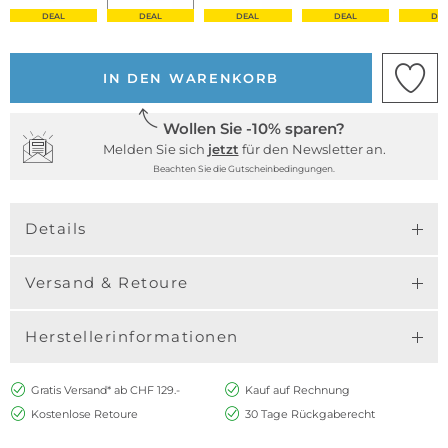
DEAL
DEAL
DEAL
DEAL
DE
IN DEN WARENKORB
Wollen Sie -10% sparen?
Melden Sie sich
jetzt
für den Newsletter an.
Beachten Sie die Gutscheinbedingungen.
Details
Versand & Retoure
Herstellerinformationen
Gratis Versand* ab CHF 129.-
Kauf auf Rechnung
Kostenlose Retoure
30 Tage Rückgaberecht