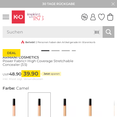
30 TAGE RÜCKGABE
NEW IN
WEDDING
VIBES
Beliebt!
2 Personen haben den Artikel gerade im Warenkorb
DEAL
ARMANI COSMETICS
Power Fabric+ High Coverage Stretchable
Concealer (3.5)
39.90
48.90
Jetzt
sparen
UVP
inkl. Mwst zzgl.
Versandkosten
Farbe:
Camel