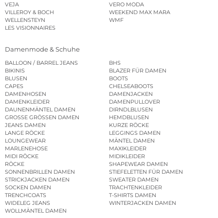
VEJA
VERO MODA
VILLEROY & BOCH
WEEKEND MAX MARA
WELLENSTEYN
WMF
LES VISIONNAIRES
Damenmode & Schuhe
BALLOON / BARREL JEANS
BHS
BIKINIS
BLAZER FÜR DAMEN
BLUSEN
BOOTS
CAPES
CHELSEABOOTS
DAMENHOSEN
DAMENJACKEN
DAMENKLEIDER
DAMENPULLOVER
DAUNENMÄNTEL DAMEN
DIRNDLBLUSEN
GROSSE GRÖSSEN DAMEN
HEMDBLUSEN
JEANS DAMEN
KURZE RÖCKE
LANGE RÖCKE
LEGGINGS DAMEN
LOUNGEWEAR
MÄNTEL DAMEN
MARLENEHOSE
MAXIKLEIDER
MIDI RÖCKE
MIDIKLEIDER
RÖCKE
SHAPEWEAR DAMEN
SONNENBRILLEN DAMEN
STIEFELETTEN FÜR DAMEN
STRICKJACKEN DAMEN
SWEATER DAMEN
SOCKEN DAMEN
TRACHTENKLEIDER
TRENCHCOATS
T-SHIRTS DAMEN
WIDELEG JEANS
WINTERJACKEN DAMEN
WOLLMÄNTEL DAMEN