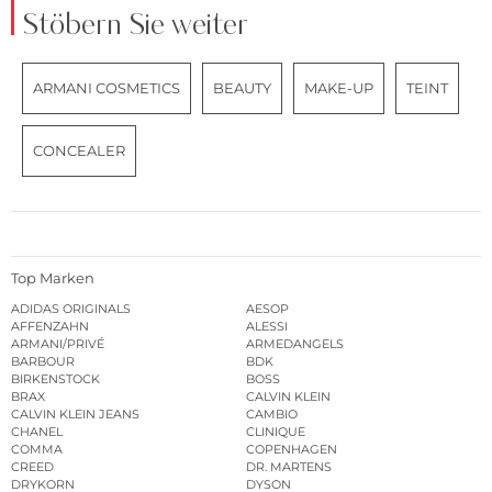
Stöbern Sie weiter
ARMANI COSMETICS
BEAUTY
MAKE-UP
TEINT
CONCEALER
Top Marken
ADIDAS ORIGINALS
AESOP
AFFENZAHN
ALESSI
ARMANI/PRIVÉ
ARMEDANGELS
BARBOUR
BDK
BIRKENSTOCK
BOSS
BRAX
CALVIN KLEIN
CALVIN KLEIN JEANS
CAMBIO
CHANEL
CLINIQUE
COMMA
COPENHAGEN
CREED
DR. MARTENS
DRYKORN
DYSON