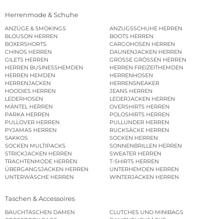
Herrenmode & Schuhe
ANZÜGE & SMOKINGS
ANZUGSSCHUHE HERREN
BLOUSON HERREN
BOOTS HERREN
BOXERSHORTS
CARGOHOSEN HERREN
CHINOS HERREN
DAUNENJACKEN HERREN
GILETS HERREN
GROSSE GRÖSSEN HERREN
HERREN BUSINESSHEMDEN
HERREN FREIZEITHEMDEN
HERREN HEMDEN
HERRENHOSEN
HERRENJACKEN
HERRENSNEAKER
HOODIES HERREN
JEANS HERREN
LEDERHOSEN
LEDERJACKEN HERREN
MÄNTEL HERREN
OVERSHIRTS HERREN
PARKA HERREN
POLOSHIRTS HERREN
PULLOVER HERREN
PULLUNDER HERREN
PYJAMAS HERREN
RUCKSÄCKE HERREN
SAKKOS
SOCKEN HERREN
SOCKEN MULTIPACKS
SONNENBRILLEN HERREN
STRICKJACKEN HERREN
SWEATER HERREN
TRACHTENMODE HERREN
T-SHIRTS HERREN
ÜBERGANGSJACKEN HERREN
UNTERHEMDEN HERREN
UNTERWÄSCHE HERREN
WINTERJACKEN HERREN
Taschen & Accessoires
BAUCHTASCHEN DAMEN
CLUTCHES UND MINIBAGS