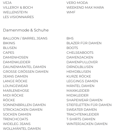
VEJA
VERO MODA
VILLEROY & BOCH
WEEKEND MAX MARA
WELLENSTEYN
WMF
LES VISIONNAIRES
Damenmode & Schuhe
BALLOON / BARREL JEANS
BHS
BIKINIS
BLAZER FÜR DAMEN
BLUSEN
BOOTS
CAPES
CHELSEABOOTS
DAMENHOSEN
DAMENJACKEN
DAMENKLEIDER
DAMENPULLOVER
DAUNENMÄNTEL DAMEN
DIRNDLBLUSEN
GROSSE GRÖSSEN DAMEN
HEMDBLUSEN
JEANS DAMEN
KURZE RÖCKE
LANGE RÖCKE
LEGGINGS DAMEN
LOUNGEWEAR
MÄNTEL DAMEN
MARLENEHOSE
MAXIKLEIDER
MIDI RÖCKE
MIDIKLEIDER
RÖCKE
SHAPEWEAR DAMEN
SONNENBRILLEN DAMEN
STIEFELETTEN FÜR DAMEN
STRICKJACKEN DAMEN
SWEATER DAMEN
SOCKEN DAMEN
TRACHTENKLEIDER
TRENCHCOATS
T-SHIRTS DAMEN
WIDELEG JEANS
WINTERJACKEN DAMEN
WOLLMÄNTEL DAMEN