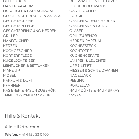
BETTDECKEN
BETTWÄSCHE & BETTBEZÜGE
DAMEN PARFUM
DEO & DEODORANTS
DUSCHGEL & BADESCHAUM
GÄSTETÜCHER
GESCHENKE FÜR JEDEN ANLASS
FÜR SIE
GESICHTSCREME
GESICHTSCREME HERREN
GESICHTSPFLEGE
GESICHTSREINIGUNG
GESICHTSREINIGUNG HERREN
GLÄSER
GRILLER
GRILLZUBEHÖR
HANDTÜCHER
HERREN PARFUM
KERZEN
KOCHBESTECK
KOCHGESCHIRR
KOCHTÖPFE
KÖRPERPFLEGE
KÜCHENGERÄTE
KUGELSCHREIBER
LAMPEN & LEUCHTEN
LEINTÜCHER & BETTLAKEN
LIPPENSTIFT
MAKE UP
MESSER & SCHNEIDWAREN
MÖBEL
NAGELLACK
PARFUM & DUFT
PEELING
PFANNEN
PORZELLAN
RASIERER & RASUR ZUBEHÖR
RAUMDÜFTE & RAUMSPRAY
TEINT | GESICHTS MAKE UP
VASEN
Hilfe & Kontakt
Alle Hilfethemen
Telefon:
+ 41 445 / 22 0 100