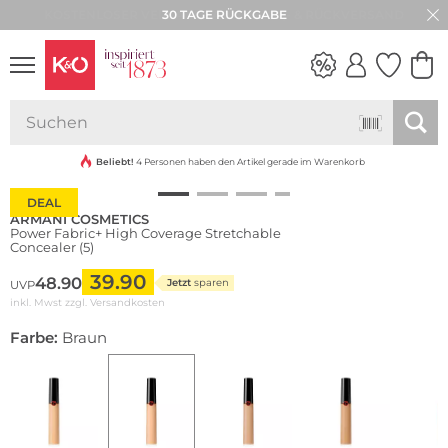
30 TAGE RÜCKGABE
NEW IN
WEDDING
VIBES
Beliebt!
4 Personen haben den Artikel gerade im Warenkorb
DEAL
ARMANI COSMETICS
Power Fabric+ High Coverage Stretchable
Concealer (5)
39.90
48.90
Jetzt
sparen
UVP
inkl. Mwst zzgl.
Versandkosten
Farbe:
Braun