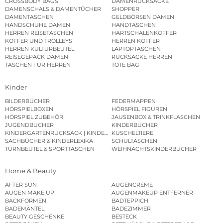
CROSSBODY BAGS
DAMENRUCKSÄCKE
DAMENSCHALS & DAMENTÜCHER
SHOPPER
DAMENTASCHEN
GELDBÖRSEN DAMEN
HANDSCHUHE DAMEN
HANDTASCHEN
HERREN REISETASCHEN
HARTSCHALENKOFFER
KOFFER UND TROLLEYS
HERREN KOFFER
HERREN KULTURBEUTEL
LAPTOPTASCHEN
REISEGEPÄCK DAMEN
RUCKSÄCKE HERREN
TASCHEN FÜR HERREN
TOTE BAG
Kinder
BILDERBÜCHER
FEDERMAPPEN
HÖRSPIELBOXEN
HÖRSPIEL FIGUREN
HÖRSPIEL ZUBEHÖR
JAUSENBOX & TRINKFLASCHEN
JUGENDBÜCHER
KINDERBÜCHER
KINDERGARTENRUCKSACK | KINDERGARTENBEUTEL
KUSCHELTIERE
SACHBÜCHER & KINDERLEXIKA
SCHULTASCHEN
TURNBEUTEL & SPORTTASCHEN
WEIHNACHTSKINDERBÜCHER
Home & Beauty
AFTER SUN
AUGENCREME
AUGEN MAKE UP
AUGENMAKEUP ENTFERNER
BACKFORMEN
BADTEPPICH
BADEMÄNTEL
BADEZIMMER
BEAUTY GESCHENKE
BESTECK