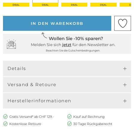
DEAL
DEAL
DEAL
DEAL
DE
IN DEN WARENKORB
Wollen Sie -10% sparen?
Melden Sie sich
jetzt
für den Newsletter an.
Beachten Sie die Gutscheinbedingungen.
Details
Versand & Retoure
Herstellerinformationen
Gratis Versand* ab CHF 129.-
Kauf auf Rechnung
Kostenlose Retoure
30 Tage Rückgaberecht