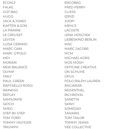
ECOALF
ERGOBAG
FALKE
FRED PERRY
GOT BAG
GUESS
HUGO
IZIPIZI
JACK & JONES
JOOP!
KAPTEN & SON
KIEHL’S
LA PRAIRIE
LACOSTE
LE CREUSET
LENA HOSCHEK
LEVI’S®
LIEBESKIND BERLIN
LUISA CERANO
MAC
MARC CAIN
MARC JACOBS
MARC O’POLO
MCM
MEY
MICHAEL KORS
MONARI
MOS MOSH
NEW BALANCE
OFFICINE CREATIVE
OLYMP
ON SCHUHE
ONLY
OPUS
PAUL GREEN
POLO RALPH LAUREN
RAFFAELLO ROSSI
RAGWEAR
RAINKISS
REISENTHEL
REPLAY
RICHROYAL
SAMSONITE
SANETTA
SATCH
SKINY
SMEG
SOMEDAY
STEP BY STEP
TAMARIS
TOM FORD
TOM TAILOR
TOMMY HILFIGER
TOMMY JEANS
TRIUMPH
VEE COLLECTIVE