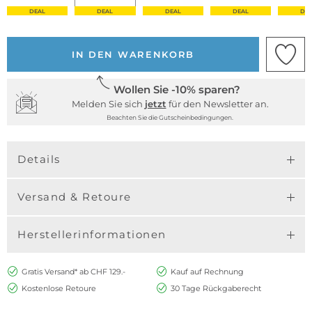
DEAL
DEAL
DEAL
DEAL
DE
IN DEN WARENKORB
Wollen Sie -10% sparen?
Melden Sie sich
jetzt
für den Newsletter an.
Beachten Sie die Gutscheinbedingungen.
Details
Versand & Retoure
Herstellerinformationen
Gratis Versand* ab CHF 129.-
Kauf auf Rechnung
Kostenlose Retoure
30 Tage Rückgaberecht