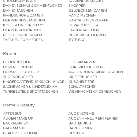
CROSSBODY BAGS
DAMENRUCKSÄCKE
DAMENSCHALS & DAMENTÜCHER
SHOPPER
DAMENTASCHEN
GELDBÖRSEN DAMEN
HANDSCHUHE DAMEN
HANDTASCHEN
HERREN REISETASCHEN
HARTSCHALENKOFFER
KOFFER UND TROLLEYS
HERREN KOFFER
HERREN KULTURBEUTEL
LAPTOPTASCHEN
REISEGEPÄCK DAMEN
RUCKSÄCKE HERREN
TASCHEN FÜR HERREN
TOTE BAG
Kinder
BILDERBÜCHER
FEDERMAPPEN
HÖRSPIELBOXEN
HÖRSPIEL FIGUREN
HÖRSPIEL ZUBEHÖR
JAUSENBOX & TRINKFLASCHEN
JUGENDBÜCHER
KINDERBÜCHER
KINDERGARTENRUCKSACK | KINDERGARTENBEUTEL
KUSCHELTIERE
SACHBÜCHER & KINDERLEXIKA
SCHULTASCHEN
TURNBEUTEL & SPORTTASCHEN
WEIHNACHTSKINDERBÜCHER
Home & Beauty
AFTER SUN
AUGENCREME
AUGEN MAKE UP
AUGENMAKEUP ENTFERNER
BACKFORMEN
BADTEPPICH
BADEMÄNTEL
BADEZIMMER
BEAUTY GESCHENKE
BESTECK