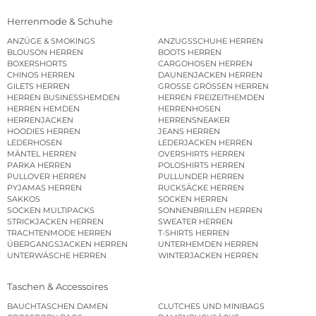
Herrenmode & Schuhe
ANZÜGE & SMOKINGS
ANZUGSSCHUHE HERREN
BLOUSON HERREN
BOOTS HERREN
BOXERSHORTS
CARGOHOSEN HERREN
CHINOS HERREN
DAUNENJACKEN HERREN
GILETS HERREN
GROSSE GRÖSSEN HERREN
HERREN BUSINESSHEMDEN
HERREN FREIZEITHEMDEN
HERREN HEMDEN
HERRENHOSEN
HERRENJACKEN
HERRENSNEAKER
HOODIES HERREN
JEANS HERREN
LEDERHOSEN
LEDERJACKEN HERREN
MÄNTEL HERREN
OVERSHIRTS HERREN
PARKA HERREN
POLOSHIRTS HERREN
PULLOVER HERREN
PULLUNDER HERREN
PYJAMAS HERREN
RUCKSÄCKE HERREN
SAKKOS
SOCKEN HERREN
SOCKEN MULTIPACKS
SONNENBRILLEN HERREN
STRICKJACKEN HERREN
SWEATER HERREN
TRACHTENMODE HERREN
T-SHIRTS HERREN
ÜBERGANGSJACKEN HERREN
UNTERHEMDEN HERREN
UNTERWÄSCHE HERREN
WINTERJACKEN HERREN
Taschen & Accessoires
BAUCHTASCHEN DAMEN
CLUTCHES UND MINIBAGS