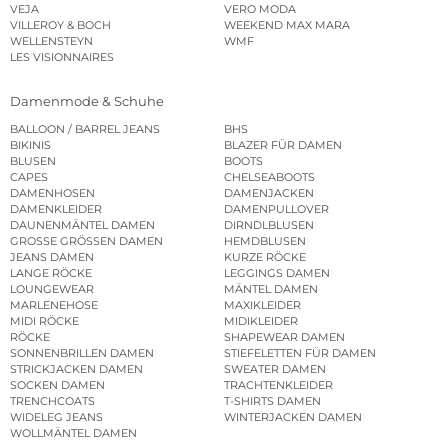
VEJA
VERO MODA
VILLEROY & BOCH
WEEKEND MAX MARA
WELLENSTEYN
WMF
LES VISIONNAIRES
Damenmode & Schuhe
BALLOON / BARREL JEANS
BHS
BIKINIS
BLAZER FÜR DAMEN
BLUSEN
BOOTS
CAPES
CHELSEABOOTS
DAMENHOSEN
DAMENJACKEN
DAMENKLEIDER
DAMENPULLOVER
DAUNENMÄNTEL DAMEN
DIRNDLBLUSEN
GROSSE GRÖSSEN DAMEN
HEMDBLUSEN
JEANS DAMEN
KURZE RÖCKE
LANGE RÖCKE
LEGGINGS DAMEN
LOUNGEWEAR
MÄNTEL DAMEN
MARLENEHOSE
MAXIKLEIDER
MIDI RÖCKE
MIDIKLEIDER
RÖCKE
SHAPEWEAR DAMEN
SONNENBRILLEN DAMEN
STIEFELETTEN FÜR DAMEN
STRICKJACKEN DAMEN
SWEATER DAMEN
SOCKEN DAMEN
TRACHTENKLEIDER
TRENCHCOATS
T-SHIRTS DAMEN
WIDELEG JEANS
WINTERJACKEN DAMEN
WOLLMÄNTEL DAMEN