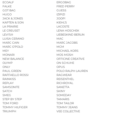
ECOALF
ERGOBAG
FALKE
FRED PERRY
GOT BAG
GUESS
HUGO
IZIPIZI
JACK & JONES
JOOP!
KAPTEN & SON
KIEHL’S
LA PRAIRIE
LACOSTE
LE CREUSET
LENA HOSCHEK
LEVI’S®
LIEBESKIND BERLIN
LUISA CERANO
MAC
MARC CAIN
MARC JACOBS
MARC O’POLO
MCM
MEY
MICHAEL KORS
MONARI
MOS MOSH
NEW BALANCE
OFFICINE CREATIVE
OLYMP
ON SCHUHE
ONLY
OPUS
PAUL GREEN
POLO RALPH LAUREN
RAFFAELLO ROSSI
RAGWEAR
RAINKISS
REISENTHEL
REPLAY
RICHROYAL
SAMSONITE
SANETTA
SATCH
SKINY
SMEG
SOMEDAY
STEP BY STEP
TAMARIS
TOM FORD
TOM TAILOR
TOMMY HILFIGER
TOMMY JEANS
TRIUMPH
VEE COLLECTIVE