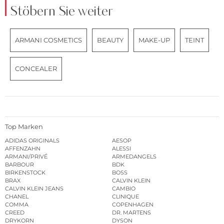
Stöbern Sie weiter
ARMANI COSMETICS
BEAUTY
MAKE-UP
TEINT
CONCEALER
Top Marken
ADIDAS ORIGINALS
AESOP
AFFENZAHN
ALESSI
ARMANI/PRIVÉ
ARMEDANGELS
BARBOUR
BDK
BIRKENSTOCK
BOSS
BRAX
CALVIN KLEIN
CALVIN KLEIN JEANS
CAMBIO
CHANEL
CLINIQUE
COMMA
COPENHAGEN
CREED
DR. MARTENS
DRYKORN
DYSON