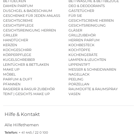
BETTDECKEN
BETTWÄSCHE & BETTBEZÜGE
DAMEN PARFUM
DEO & DEODORANTS
DUSCHGEL & BADESCHAUM
GÄSTETÜCHER
GESCHENKE FÜR JEDEN ANLASS
FÜR SIE
GESICHTSCREME
GESICHTSCREME HERREN
GESICHTSPFLEGE
GESICHTSREINIGUNG
GESICHTSREINIGUNG HERREN
GLÄSER
GRILLER
GRILLZUBEHÖR
HANDTÜCHER
HERREN PARFUM
KERZEN
KOCHBESTECK
KOCHGESCHIRR
KOCHTÖPFE
KÖRPERPFLEGE
KÜCHENGERÄTE
KUGELSCHREIBER
LAMPEN & LEUCHTEN
LEINTÜCHER & BETTLAKEN
LIPPENSTIFT
MAKE UP
MESSER & SCHNEIDWAREN
MÖBEL
NAGELLACK
PARFUM & DUFT
PEELING
PFANNEN
PORZELLAN
RASIERER & RASUR ZUBEHÖR
RAUMDÜFTE & RAUMSPRAY
TEINT | GESICHTS MAKE UP
VASEN
Hilfe & Kontakt
Alle Hilfethemen
Telefon:
+ 41 445 / 22 0 100