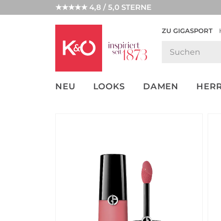
★★★★★ 4,8 / 5,0 STERNE
ZU GIGASPORT
GET THE
NEW IN
WEDDING
LOOK
VIBES
NEU
LOOKS
DAMEN
HER