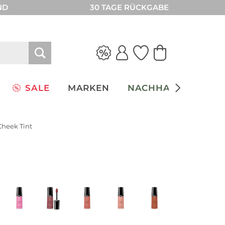
ND
30 TAGE RÜCKGABE
SALE
MARKEN
NACHHALTIGKEIT
Cheek Tint