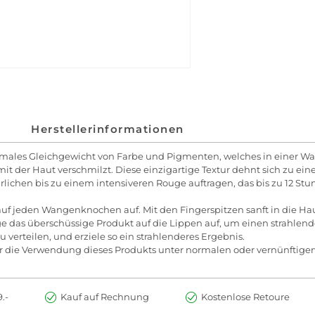
Herstellerinformationen
imales Gleichgewicht von Farbe und Pigmenten, welches in einer Wa
t der Haut verschmilzt. Diese einzigartige Textur dehnt sich zu ei
ürlichen bis zu einem intensiveren Rouge auftragen, das bis zu 12 St
f jeden Wangenknochen auf. Mit den Fingerspitzen sanft in die Haut
Trage das überschüssige Produkt auf die Lippen auf, um einen strahle
verteilen, und erziele so ein strahlenderes Ergebnis.
r die Verwendung dieses Produkts unter normalen oder vernünftige
.-
Kauf auf Rechnung
Kostenlose Retoure