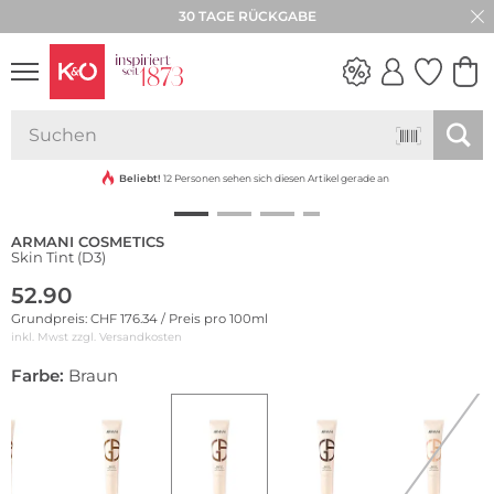
30 TAGE RÜCKGABE
NEW IN
WEDDING
VIBES
Beliebt!
12 Personen sehen sich diesen Artikel gerade an
ARMANI COSMETICS
Skin Tint (D3)
52.90
Grundpreis: CHF 176.34 / Preis pro 100ml
inkl. Mwst zzgl.
Versandkosten
Farbe:
Braun