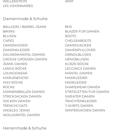
WELLENSTEYN
WMF
LES VISIONNAIRES
Damenmode & Schuhe
BALLOON / BARREL JEANS
BHS
BIKINIS
BLAZER FÜR DAMEN
BLUSEN
BOOTS
CAPES
CHELSEABOOTS
DAMENHOSEN
DAMENJACKEN
DAMENKLEIDER
DAMENPULLOVER
DAUNENMÄNTEL DAMEN
DIRNDLBLUSEN
GROSSE GRÖSSEN DAMEN
HEMDBLUSEN
JEANS DAMEN
KURZE RÖCKE
LANGE RÖCKE
LEGGINGS DAMEN
LOUNGEWEAR
MÄNTEL DAMEN
MARLENEHOSE
MAXIKLEIDER
MIDI RÖCKE
MIDIKLEIDER
RÖCKE
SHAPEWEAR DAMEN
SONNENBRILLEN DAMEN
STIEFELETTEN FÜR DAMEN
STRICKJACKEN DAMEN
SWEATER DAMEN
SOCKEN DAMEN
TRACHTENKLEIDER
TRENCHCOATS
T-SHIRTS DAMEN
WIDELEG JEANS
WINTERJACKEN DAMEN
WOLLMÄNTEL DAMEN
Herrenmode & Schuhe