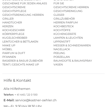
GESCHENKE FÜR JEDEN ANLASS
FÜR SIE
GESICHTSCREME
GESICHTSCREME HERREN
GESICHTSPFLEGE
GESICHTSREINIGUNG
GESICHTSREINIGUNG HERREN
GLÄSER
GRILLER
GRILLZUBEHÖR
HANDTÜCHER
HERREN PARFUM
KERZEN
KOCHBESTECK
KOCHGESCHIRR
KOCHTÖPFE
KÖRPERPFLEGE
KÜCHENGERÄTE
KUGELSCHREIBER
LAMPEN & LEUCHTEN
LEINTÜCHER & BETTLAKEN
LIPPENSTIFT
MAKE UP
MESSER & SCHNEIDWAREN
MÖBEL
NAGELLACK
PARFUM & DUFT
PEELING
PFANNEN
PORZELLAN
RASIERER & RASUR ZUBEHÖR
RAUMDÜFTE & RAUMSPRAY
TEINT | GESICHTS MAKE UP
VASEN
Hilfe & Kontakt
Alle Hilfethemen
Telefon:
+ 41 445 / 22 0 100
E-Mail:
service@kastner-oehler.ch
Mo.–Fr. 9:30 bis 18:30 Uhr