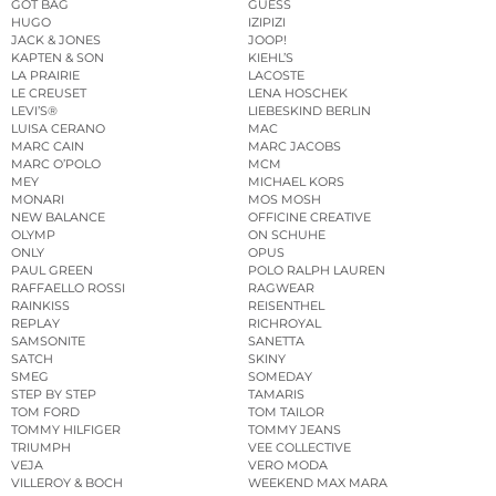
GOT BAG
GUESS
HUGO
IZIPIZI
JACK & JONES
JOOP!
KAPTEN & SON
KIEHL’S
LA PRAIRIE
LACOSTE
LE CREUSET
LENA HOSCHEK
LEVI’S®
LIEBESKIND BERLIN
LUISA CERANO
MAC
MARC CAIN
MARC JACOBS
MARC O’POLO
MCM
MEY
MICHAEL KORS
MONARI
MOS MOSH
NEW BALANCE
OFFICINE CREATIVE
OLYMP
ON SCHUHE
ONLY
OPUS
PAUL GREEN
POLO RALPH LAUREN
RAFFAELLO ROSSI
RAGWEAR
RAINKISS
REISENTHEL
REPLAY
RICHROYAL
SAMSONITE
SANETTA
SATCH
SKINY
SMEG
SOMEDAY
STEP BY STEP
TAMARIS
TOM FORD
TOM TAILOR
TOMMY HILFIGER
TOMMY JEANS
TRIUMPH
VEE COLLECTIVE
VEJA
VERO MODA
VILLEROY & BOCH
WEEKEND MAX MARA