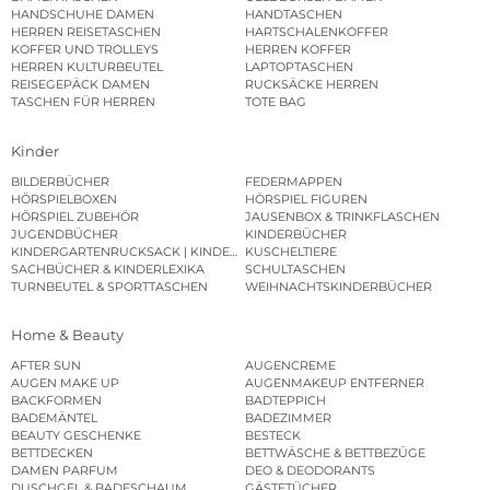
HANDSCHUHE DAMEN
HANDTASCHEN
HERREN REISETASCHEN
HARTSCHALENKOFFER
KOFFER UND TROLLEYS
HERREN KOFFER
HERREN KULTURBEUTEL
LAPTOPTASCHEN
REISEGEPÄCK DAMEN
RUCKSÄCKE HERREN
TASCHEN FÜR HERREN
TOTE BAG
Kinder
BILDERBÜCHER
FEDERMAPPEN
HÖRSPIELBOXEN
HÖRSPIEL FIGUREN
HÖRSPIEL ZUBEHÖR
JAUSENBOX & TRINKFLASCHEN
JUGENDBÜCHER
KINDERBÜCHER
KINDERGARTENRUCKSACK | KINDERGARTENBEUTEL
KUSCHELTIERE
SACHBÜCHER & KINDERLEXIKA
SCHULTASCHEN
TURNBEUTEL & SPORTTASCHEN
WEIHNACHTSKINDERBÜCHER
Home & Beauty
AFTER SUN
AUGENCREME
AUGEN MAKE UP
AUGENMAKEUP ENTFERNER
BACKFORMEN
BADTEPPICH
BADEMÄNTEL
BADEZIMMER
BEAUTY GESCHENKE
BESTECK
BETTDECKEN
BETTWÄSCHE & BETTBEZÜGE
DAMEN PARFUM
DEO & DEODORANTS
DUSCHGEL & BADESCHAUM
GÄSTETÜCHER