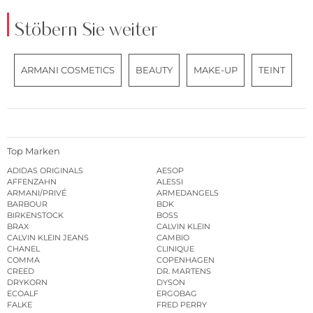
Stöbern Sie weiter
ARMANI COSMETICS
BEAUTY
MAKE-UP
TEINT
Top Marken
ADIDAS ORIGINALS
AESOP
AFFENZAHN
ALESSI
ARMANI/PRIVÉ
ARMEDANGELS
BARBOUR
BDK
BIRKENSTOCK
BOSS
BRAX
CALVIN KLEIN
CALVIN KLEIN JEANS
CAMBIO
CHANEL
CLINIQUE
COMMA
COPENHAGEN
CREED
DR. MARTENS
DRYKORN
DYSON
ECOALF
ERGOBAG
FALKE
FRED PERRY