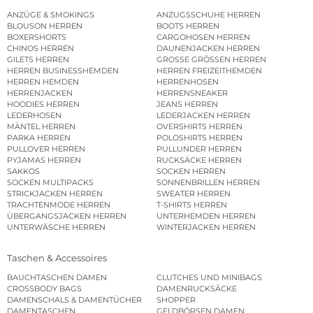
ANZÜGE & SMOKINGS
ANZUGSSCHUHE HERREN
BLOUSON HERREN
BOOTS HERREN
BOXERSHORTS
CARGOHOSEN HERREN
CHINOS HERREN
DAUNENJACKEN HERREN
GILETS HERREN
GROSSE GRÖSSEN HERREN
HERREN BUSINESSHEMDEN
HERREN FREIZEITHEMDEN
HERREN HEMDEN
HERRENHOSEN
HERRENJACKEN
HERRENSNEAKER
HOODIES HERREN
JEANS HERREN
LEDERHOSEN
LEDERJACKEN HERREN
MÄNTEL HERREN
OVERSHIRTS HERREN
PARKA HERREN
POLOSHIRTS HERREN
PULLOVER HERREN
PULLUNDER HERREN
PYJAMAS HERREN
RUCKSÄCKE HERREN
SAKKOS
SOCKEN HERREN
SOCKEN MULTIPACKS
SONNENBRILLEN HERREN
STRICKJACKEN HERREN
SWEATER HERREN
TRACHTENMODE HERREN
T-SHIRTS HERREN
ÜBERGANGSJACKEN HERREN
UNTERHEMDEN HERREN
UNTERWÄSCHE HERREN
WINTERJACKEN HERREN
Taschen & Accessoires
BAUCHTASCHEN DAMEN
CLUTCHES UND MINIBAGS
CROSSBODY BAGS
DAMENRUCKSÄCKE
DAMENSCHALS & DAMENTÜCHER
SHOPPER
DAMENTASCHEN
GELDBÖRSEN DAMEN