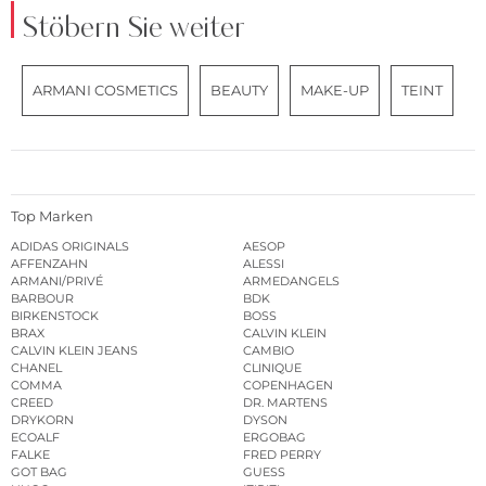
Stöbern Sie weiter
ARMANI COSMETICS
BEAUTY
MAKE-UP
TEINT
Top Marken
ADIDAS ORIGINALS
AESOP
AFFENZAHN
ALESSI
ARMANI/PRIVÉ
ARMEDANGELS
BARBOUR
BDK
BIRKENSTOCK
BOSS
BRAX
CALVIN KLEIN
CALVIN KLEIN JEANS
CAMBIO
CHANEL
CLINIQUE
COMMA
COPENHAGEN
CREED
DR. MARTENS
DRYKORN
DYSON
ECOALF
ERGOBAG
FALKE
FRED PERRY
GOT BAG
GUESS