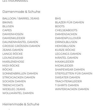
LES VISIONNAIRES
Damenmode & Schuhe
BALLOON / BARREL JEANS
BHS
BIKINIS
BLAZER FÜR DAMEN
BLUSEN
BOOTS
CAPES
CHELSEABOOTS
DAMENHOSEN
DAMENJACKEN
DAMENKLEIDER
DAMENPULLOVER
DAUNENMÄNTEL DAMEN
DIRNDLBLUSEN
GROSSE GRÖSSEN DAMEN
HEMDBLUSEN
JEANS DAMEN
KURZE RÖCKE
LANGE RÖCKE
LEGGINGS DAMEN
LOUNGEWEAR
MÄNTEL DAMEN
MARLENEHOSE
MAXIKLEIDER
MIDI RÖCKE
MIDIKLEIDER
RÖCKE
SHAPEWEAR DAMEN
SONNENBRILLEN DAMEN
STIEFELETTEN FÜR DAMEN
STRICKJACKEN DAMEN
SWEATER DAMEN
SOCKEN DAMEN
TRACHTENKLEIDER
TRENCHCOATS
T-SHIRTS DAMEN
WIDELEG JEANS
WINTERJACKEN DAMEN
WOLLMÄNTEL DAMEN
Herrenmode & Schuhe