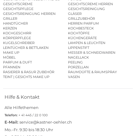
GESICHTSCREME
GESICHTSCREME HERREN
GESICHTSPFLEGE
GESICHTSREINIGUNG
GESICHTSREINIGUNG HERREN
GLÄSER
GRILLER
GRILLZUBEHÖR
HANDTÜCHER
HERREN PARFUM
KERZEN
KOCHBESTECK
KOCHGESCHIRR
KOCHTÖPFE
KÖRPERPFLEGE
KÜCHENGERÄTE
KUGELSCHREIBER
LAMPEN & LEUCHTEN
LEINTÜCHER & BETTLAKEN
LIPPENSTIFT
MAKE UP
MESSER & SCHNEIDWAREN
MÖBEL
NAGELLACK
PARFUM & DUFT
PEELING
PFANNEN
PORZELLAN
RASIERER & RASUR ZUBEHÖR
RAUMDÜFTE & RAUMSPRAY
TEINT | GESICHTS MAKE UP
VASEN
Hilfe & Kontakt
Alle Hilfethemen
Telefon:
+ 41 445 / 22 0 100
E-Mail:
service@kastner-oehler.ch
Mo.–Fr. 9:30 bis 18:30 Uhr