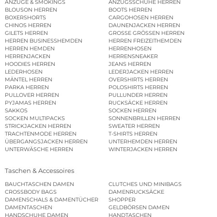
ANZÜGE & SMOKINGS
ANZUGSSCHUHE HERREN
BLOUSON HERREN
BOOTS HERREN
BOXERSHORTS
CARGOHOSEN HERREN
CHINOS HERREN
DAUNENJACKEN HERREN
GILETS HERREN
GROSSE GRÖSSEN HERREN
HERREN BUSINESSHEMDEN
HERREN FREIZEITHEMDEN
HERREN HEMDEN
HERRENHOSEN
HERRENJACKEN
HERRENSNEAKER
HOODIES HERREN
JEANS HERREN
LEDERHOSEN
LEDERJACKEN HERREN
MÄNTEL HERREN
OVERSHIRTS HERREN
PARKA HERREN
POLOSHIRTS HERREN
PULLOVER HERREN
PULLUNDER HERREN
PYJAMAS HERREN
RUCKSÄCKE HERREN
SAKKOS
SOCKEN HERREN
SOCKEN MULTIPACKS
SONNENBRILLEN HERREN
STRICKJACKEN HERREN
SWEATER HERREN
TRACHTENMODE HERREN
T-SHIRTS HERREN
ÜBERGANGSJACKEN HERREN
UNTERHEMDEN HERREN
UNTERWÄSCHE HERREN
WINTERJACKEN HERREN
Taschen & Accessoires
BAUCHTASCHEN DAMEN
CLUTCHES UND MINIBAGS
CROSSBODY BAGS
DAMENRUCKSÄCKE
DAMENSCHALS & DAMENTÜCHER
SHOPPER
DAMENTASCHEN
GELDBÖRSEN DAMEN
HANDSCHUHE DAMEN
HANDTASCHEN