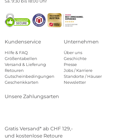
Sa. 9:30 bis 18:00 Uhr
Kundenservice
Unternehmen
Hilfe & FAQ
Über uns
Größentabellen
Geschichte
Versand & Lieferung
Presse
Retouren
Jobs / Karriere
Gutscheinbedingungen
Standorte / Häuser
Geschenkkarten
Newsletter
Unsere Zahlungsarten
Klarna
Mastercard
Visa
Diners
Applepay
Paypal
Gratis Versand* ab CHF 129,-
und kostenlose Retoure