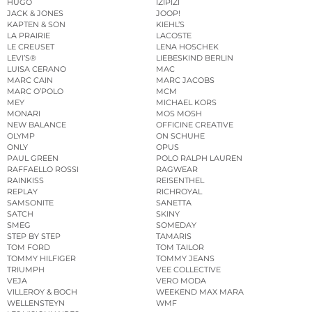
HUGO
IZIPIZI
JACK & JONES
JOOP!
KAPTEN & SON
KIEHL’S
LA PRAIRIE
LACOSTE
LE CREUSET
LENA HOSCHEK
LEVI’S®
LIEBESKIND BERLIN
LUISA CERANO
MAC
MARC CAIN
MARC JACOBS
MARC O’POLO
MCM
MEY
MICHAEL KORS
MONARI
MOS MOSH
NEW BALANCE
OFFICINE CREATIVE
OLYMP
ON SCHUHE
ONLY
OPUS
PAUL GREEN
POLO RALPH LAUREN
RAFFAELLO ROSSI
RAGWEAR
RAINKISS
REISENTHEL
REPLAY
RICHROYAL
SAMSONITE
SANETTA
SATCH
SKINY
SMEG
SOMEDAY
STEP BY STEP
TAMARIS
TOM FORD
TOM TAILOR
TOMMY HILFIGER
TOMMY JEANS
TRIUMPH
VEE COLLECTIVE
VEJA
VERO MODA
VILLEROY & BOCH
WEEKEND MAX MARA
WELLENSTEYN
WMF