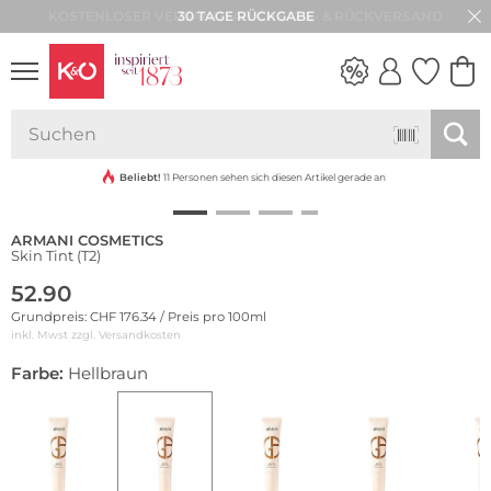
30 TAGE RÜCKGABE
NEW IN
WEDDING
VIBES
Beliebt!
11 Personen sehen sich diesen Artikel gerade an
ARMANI COSMETICS
Skin Tint (T2)
52.90
Grundpreis: CHF 176.34 / Preis pro 100ml
inkl. Mwst zzgl.
Versandkosten
Farbe:
Hellbraun