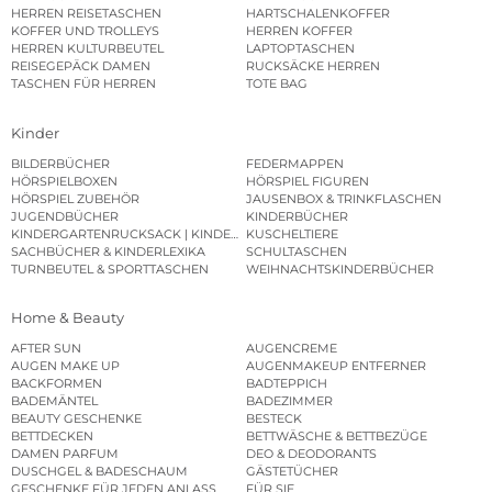
HERREN REISETASCHEN
HARTSCHALENKOFFER
KOFFER UND TROLLEYS
HERREN KOFFER
HERREN KULTURBEUTEL
LAPTOPTASCHEN
REISEGEPÄCK DAMEN
RUCKSÄCKE HERREN
TASCHEN FÜR HERREN
TOTE BAG
Kinder
BILDERBÜCHER
FEDERMAPPEN
HÖRSPIELBOXEN
HÖRSPIEL FIGUREN
HÖRSPIEL ZUBEHÖR
JAUSENBOX & TRINKFLASCHEN
JUGENDBÜCHER
KINDERBÜCHER
KINDERGARTENRUCKSACK | KINDERGARTENBEUTEL
KUSCHELTIERE
SACHBÜCHER & KINDERLEXIKA
SCHULTASCHEN
TURNBEUTEL & SPORTTASCHEN
WEIHNACHTSKINDERBÜCHER
Home & Beauty
AFTER SUN
AUGENCREME
AUGEN MAKE UP
AUGENMAKEUP ENTFERNER
BACKFORMEN
BADTEPPICH
BADEMÄNTEL
BADEZIMMER
BEAUTY GESCHENKE
BESTECK
BETTDECKEN
BETTWÄSCHE & BETTBEZÜGE
DAMEN PARFUM
DEO & DEODORANTS
DUSCHGEL & BADESCHAUM
GÄSTETÜCHER
GESCHENKE FÜR JEDEN ANLASS
FÜR SIE