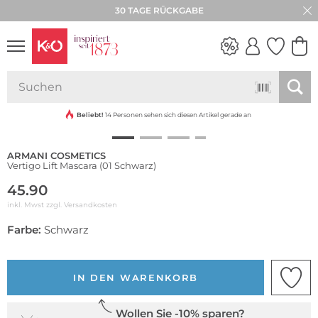
30 TAGE RÜCKGABE
NEW IN
WEDDING
VIBES
Beliebt!
14 Personen sehen sich diesen Artikel gerade an
ARMANI COSMETICS
Vertigo Lift Mascara (01 Schwarz)
45.90
inkl. Mwst zzgl.
Versandkosten
Farbe:
Schwarz
IN DEN WARENKORB
Wollen Sie -10% sparen?