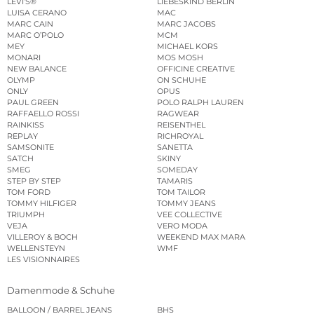
LEVI’S®
LIEBESKIND BERLIN
LUISA CERANO
MAC
MARC CAIN
MARC JACOBS
MARC O’POLO
MCM
MEY
MICHAEL KORS
MONARI
MOS MOSH
NEW BALANCE
OFFICINE CREATIVE
OLYMP
ON SCHUHE
ONLY
OPUS
PAUL GREEN
POLO RALPH LAUREN
RAFFAELLO ROSSI
RAGWEAR
RAINKISS
REISENTHEL
REPLAY
RICHROYAL
SAMSONITE
SANETTA
SATCH
SKINY
SMEG
SOMEDAY
STEP BY STEP
TAMARIS
TOM FORD
TOM TAILOR
TOMMY HILFIGER
TOMMY JEANS
TRIUMPH
VEE COLLECTIVE
VEJA
VERO MODA
VILLEROY & BOCH
WEEKEND MAX MARA
WELLENSTEYN
WMF
LES VISIONNAIRES
Damenmode & Schuhe
BALLOON / BARREL JEANS
BHS