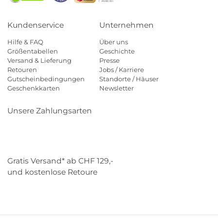
Kundenservice
Unternehmen
Hilfe & FAQ
Über uns
Größentabellen
Geschichte
Versand & Lieferung
Presse
Retouren
Jobs / Karriere
Gutscheinbedingungen
Standorte / Häuser
Geschenkkarten
Newsletter
Unsere Zahlungsarten
Klarna
Mastercard
Visa
Diners
Applepay
Paypal
Gratis Versand* ab CHF 129,-
und kostenlose Retoure
Schweizer Post
Gebrüder Weiss