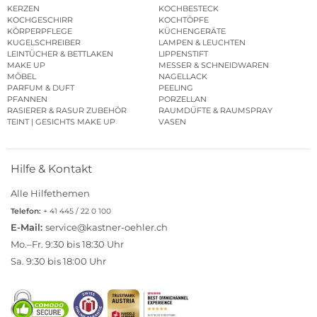
KERZEN
KOCHBESTECK
KOCHGESCHIRR
KOCHTÖPFE
KÖRPERPFLEGE
KÜCHENGERÄTE
KUGELSCHREIBER
LAMPEN & LEUCHTEN
LEINTÜCHER & BETTLAKEN
LIPPENSTIFT
MAKE UP
MESSER & SCHNEIDWAREN
MÖBEL
NAGELLACK
PARFUM & DUFT
PEELING
PFANNEN
PORZELLAN
RASIERER & RASUR ZUBEHÖR
RAUMDÜFTE & RAUMSPRAY
TEINT | GESICHTS MAKE UP
VASEN
Hilfe & Kontakt
Alle Hilfethemen
Telefon:
+ 41 445 / 22 0 100
E-Mail:
service@kastner-oehler.ch
Mo.–Fr. 9:30 bis 18:30 Uhr
Sa. 9:30 bis 18:00 Uhr