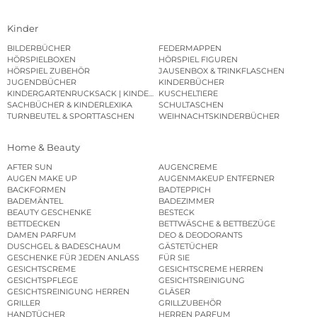
Kinder
BILDERBÜCHER
FEDERMAPPEN
HÖRSPIELBOXEN
HÖRSPIEL FIGUREN
HÖRSPIEL ZUBEHÖR
JAUSENBOX & TRINKFLASCHEN
JUGENDBÜCHER
KINDERBÜCHER
KINDERGARTENRUCKSACK | KINDERGARTENBEUTEL
KUSCHELTIERE
SACHBÜCHER & KINDERLEXIKA
SCHULTASCHEN
TURNBEUTEL & SPORTTASCHEN
WEIHNACHTSKINDERBÜCHER
Home & Beauty
AFTER SUN
AUGENCREME
AUGEN MAKE UP
AUGENMAKEUP ENTFERNER
BACKFORMEN
BADTEPPICH
BADEMÄNTEL
BADEZIMMER
BEAUTY GESCHENKE
BESTECK
BETTDECKEN
BETTWÄSCHE & BETTBEZÜGE
DAMEN PARFUM
DEO & DEODORANTS
DUSCHGEL & BADESCHAUM
GÄSTETÜCHER
GESCHENKE FÜR JEDEN ANLASS
FÜR SIE
GESICHTSCREME
GESICHTSCREME HERREN
GESICHTSPFLEGE
GESICHTSREINIGUNG
GESICHTSREINIGUNG HERREN
GLÄSER
GRILLER
GRILLZUBEHÖR
HANDTÜCHER
HERREN PARFUM