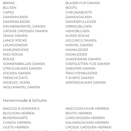
BIKINIS
BLAZER FÜR DAMEN
BLUSEN
BOOTS
CAPES
CHELSEABOOTS
DAMENHOSEN
DAMENJACKEN
DAMENKLEIDER
DAMENPULLOVER
DAUNENMÄNTEL DAMEN
DIRNDLBLUSEN
GROSSE GRÖSSEN DAMEN
HEMDBLUSEN
JEANS DAMEN
KURZE RÖCKE
LANGE RÖCKE
LEGGINGS DAMEN
LOUNGEWEAR
MÄNTEL DAMEN
MARLENEHOSE
MAXIKLEIDER
MIDI RÖCKE
MIDIKLEIDER
RÖCKE
SHAPEWEAR DAMEN
SONNENBRILLEN DAMEN
STIEFELETTEN FÜR DAMEN
STRICKJACKEN DAMEN
SWEATER DAMEN
SOCKEN DAMEN
TRACHTENKLEIDER
TRENCHCOATS
T-SHIRTS DAMEN
WIDELEG JEANS
WINTERJACKEN DAMEN
WOLLMÄNTEL DAMEN
Herrenmode & Schuhe
ANZÜGE & SMOKINGS
ANZUGSSCHUHE HERREN
BLOUSON HERREN
BOOTS HERREN
BOXERSHORTS
CARGOHOSEN HERREN
CHINOS HERREN
DAUNENJACKEN HERREN
GILETS HERREN
GROSSE GRÖSSEN HERREN