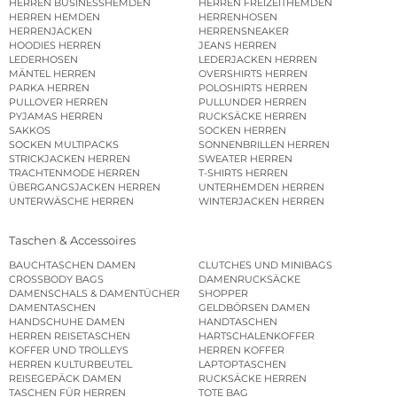
HERREN BUSINESSHEMDEN
HERREN FREIZEITHEMDEN
HERREN HEMDEN
HERRENHOSEN
HERRENJACKEN
HERRENSNEAKER
HOODIES HERREN
JEANS HERREN
LEDERHOSEN
LEDERJACKEN HERREN
MÄNTEL HERREN
OVERSHIRTS HERREN
PARKA HERREN
POLOSHIRTS HERREN
PULLOVER HERREN
PULLUNDER HERREN
PYJAMAS HERREN
RUCKSÄCKE HERREN
SAKKOS
SOCKEN HERREN
SOCKEN MULTIPACKS
SONNENBRILLEN HERREN
STRICKJACKEN HERREN
SWEATER HERREN
TRACHTENMODE HERREN
T-SHIRTS HERREN
ÜBERGANGSJACKEN HERREN
UNTERHEMDEN HERREN
UNTERWÄSCHE HERREN
WINTERJACKEN HERREN
Taschen & Accessoires
BAUCHTASCHEN DAMEN
CLUTCHES UND MINIBAGS
CROSSBODY BAGS
DAMENRUCKSÄCKE
DAMENSCHALS & DAMENTÜCHER
SHOPPER
DAMENTASCHEN
GELDBÖRSEN DAMEN
HANDSCHUHE DAMEN
HANDTASCHEN
HERREN REISETASCHEN
HARTSCHALENKOFFER
KOFFER UND TROLLEYS
HERREN KOFFER
HERREN KULTURBEUTEL
LAPTOPTASCHEN
REISEGEPÄCK DAMEN
RUCKSÄCKE HERREN
TASCHEN FÜR HERREN
TOTE BAG