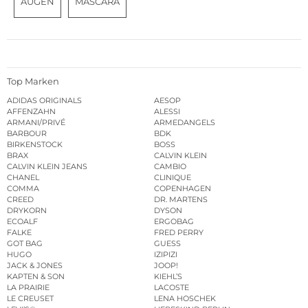
AUGEN
MASCARA
Top Marken
ADIDAS ORIGINALS
AESOP
AFFENZAHN
ALESSI
ARMANI/PRIVÉ
ARMEDANGELS
BARBOUR
BDK
BIRKENSTOCK
BOSS
BRAX
CALVIN KLEIN
CALVIN KLEIN JEANS
CAMBIO
CHANEL
CLINIQUE
COMMA
COPENHAGEN
CREED
DR. MARTENS
DRYKORN
DYSON
ECOALF
ERGOBAG
FALKE
FRED PERRY
GOT BAG
GUESS
HUGO
IZIPIZI
JACK & JONES
JOOP!
KAPTEN & SON
KIEHL’S
LA PRAIRIE
LACOSTE
LE CREUSET
LENA HOSCHEK