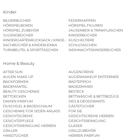
Kinder
BILDERBÜCHER
FEDERMAPPEN
HÖRSPIELBOXEN
HÖRSPIEL FIGUREN
HÖRSPIEL ZUBEHÖR
JAUSENBOX & TRINKFLASCHEN
JUGENDBÜCHER
KINDERBÜCHER
KINDERGARTENRUCKSACK | KINDERGARTENBEUTEL
KUSCHELTIERE
SACHBÜCHER & KINDERLEXIKA
SCHULTASCHEN
TURNBEUTEL & SPORTTASCHEN
WEIHNACHTSKINDERBÜCHER
Home & Beauty
AFTER SUN
AUGENCREME
AUGEN MAKE UP
AUGENMAKEUP ENTFERNER
BACKFORMEN
BADTEPPICH
BADEMÄNTEL
BADEZIMMER
BEAUTY GESCHENKE
BESTECK
BETTDECKEN
BETTWÄSCHE & BETTBEZÜGE
DAMEN PARFUM
DEO & DEODORANTS
DUSCHGEL & BADESCHAUM
GÄSTETÜCHER
GESCHENKE FÜR JEDEN ANLASS
FÜR SIE
GESICHTSCREME
GESICHTSCREME HERREN
GESICHTSPFLEGE
GESICHTSREINIGUNG
GESICHTSREINIGUNG HERREN
GLÄSER
GRILLER
GRILLZUBEHÖR
HANDTÜCHER
HERREN PARFUM