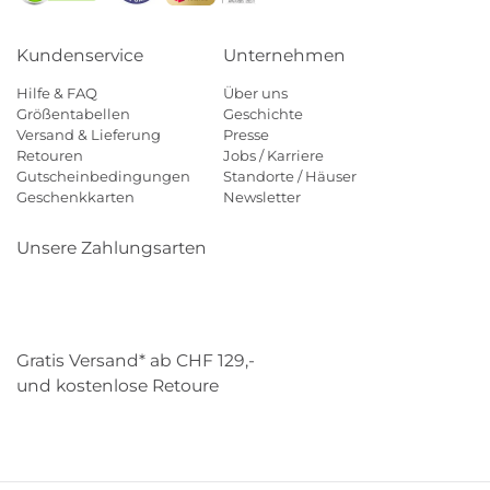
Kundenservice
Unternehmen
Hilfe & FAQ
Über uns
Größentabellen
Geschichte
Versand & Lieferung
Presse
Retouren
Jobs / Karriere
Gutscheinbedingungen
Standorte / Häuser
Geschenkkarten
Newsletter
Unsere Zahlungsarten
Klarna
Mastercard
Visa
Diners
Applepay
Paypal
Gratis Versand* ab CHF 129,-
und kostenlose Retoure
Schweizer Post
Gebrüder Weiss