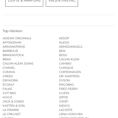
DÜFTE & PARFUMS
VALENTINSTAG
Top Marken
ADIDAS ORIGINALS
AESOP
AFFENZAHN
ALESSI
ARMANI/PRIVÉ
ARMEDANGELS
BARBOUR
BDK
BIRKENSTOCK
BOSS
BRAX
CALVIN KLEIN
CALVIN KLEIN JEANS
CAMBIO
CHANEL
CLINIQUE
COMMA
COPENHAGEN
CREED
DR. MARTENS
DRYKORN
DYSON
ECOALF
ERGOBAG
FALKE
FRED PERRY
GOT BAG
GUESS
HUGO
IZIPIZI
JACK & JONES
JOOP!
KAPTEN & SON
KIEHL’S
LA PRAIRIE
LACOSTE
LE CREUSET
LENA HOSCHEK