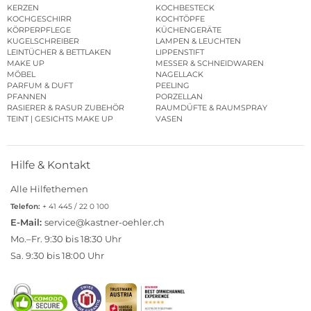
KERZEN
KOCHBESTECK
KOCHGESCHIRR
KOCHTÖPFE
KÖRPERPFLEGE
KÜCHENGERÄTE
KUGELSCHREIBER
LAMPEN & LEUCHTEN
LEINTÜCHER & BETTLAKEN
LIPPENSTIFT
MAKE UP
MESSER & SCHNEIDWAREN
MÖBEL
NAGELLACK
PARFUM & DUFT
PEELING
PFANNEN
PORZELLAN
RASIERER & RASUR ZUBEHÖR
RAUMDÜFTE & RAUMSPRAY
TEINT | GESICHTS MAKE UP
VASEN
Hilfe & Kontakt
Alle Hilfethemen
Telefon:
+ 41 445 / 22 0 100
E-Mail:
service@kastner-oehler.ch
Mo.–Fr. 9:30 bis 18:30 Uhr
Sa. 9:30 bis 18:00 Uhr