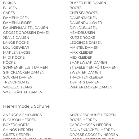
BIKINIS
BLAZER FÜR DAMEN
BLUSEN
BOOTS
CAPES
CHELSEABOOTS
DAMENHOSEN
DAMENJACKEN
DAMENKLEIDER
DAMENPULLOVER
DAUNENMÄNTEL DAMEN
DIRNDLBLUSEN
GROSSE GRÖSSEN DAMEN
HEMDBLUSEN
JEANS DAMEN
KURZE RÖCKE
LANGE RÖCKE
LEGGINGS DAMEN
LOUNGEWEAR
MÄNTEL DAMEN
MARLENEHOSE
MAXIKLEIDER
MIDI RÖCKE
MIDIKLEIDER
RÖCKE
SHAPEWEAR DAMEN
SONNENBRILLEN DAMEN
STIEFELETTEN FÜR DAMEN
STRICKJACKEN DAMEN
SWEATER DAMEN
SOCKEN DAMEN
TRACHTENKLEIDER
TRENCHCOATS
T-SHIRTS DAMEN
WIDELEG JEANS
WINTERJACKEN DAMEN
WOLLMÄNTEL DAMEN
Herrenmode & Schuhe
ANZÜGE & SMOKINGS
ANZUGSSCHUHE HERREN
BLOUSON HERREN
BOOTS HERREN
BOXERSHORTS
CARGOHOSEN HERREN
CHINOS HERREN
DAUNENJACKEN HERREN
GILETS HERREN
GROSSE GRÖSSEN HERREN