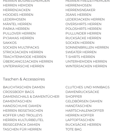
HERREN BUSINESSHEMDEN
HERREN FREIZEITHEMDEN
HERREN HEMDEN
HERRENHOSEN
HERRENJACKEN
HERRENSNEAKER
HOODIES HERREN
JEANS HERREN
LEDERHOSEN
LEDERJACKEN HERREN
MÄNTEL HERREN
OVERSHIRTS HERREN
PARKA HERREN
POLOSHIRTS HERREN
PULLOVER HERREN
PULLUNDER HERREN
PYJAMAS HERREN
RUCKSÄCKE HERREN
SAKKOS
SOCKEN HERREN
SOCKEN MULTIPACKS
SONNENBRILLEN HERREN
STRICKJACKEN HERREN
SWEATER HERREN
TRACHTENMODE HERREN
T-SHIRTS HERREN
ÜBERGANGSJACKEN HERREN
UNTERHEMDEN HERREN
UNTERWÄSCHE HERREN
WINTERJACKEN HERREN
Taschen & Accessoires
BAUCHTASCHEN DAMEN
CLUTCHES UND MINIBAGS
CROSSBODY BAGS
DAMENRUCKSÄCKE
DAMENSCHALS & DAMENTÜCHER
SHOPPER
DAMENTASCHEN
GELDBÖRSEN DAMEN
HANDSCHUHE DAMEN
HANDTASCHEN
HERREN REISETASCHEN
HARTSCHALENKOFFER
KOFFER UND TROLLEYS
HERREN KOFFER
HERREN KULTURBEUTEL
LAPTOPTASCHEN
REISEGEPÄCK DAMEN
RUCKSÄCKE HERREN
TASCHEN FÜR HERREN
TOTE BAG