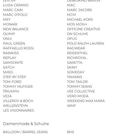
LEVI’S®
LIEBESKIND BERLIN
LUISA CERANO
MAC
MARC CAIN
MARC JACOBS
MARC O’POLO
MCM
MEY
MICHAEL KORS
MONARI
MOS MOSH
NEW BALANCE
OFFICINE CREATIVE
OLYMP
ON SCHUHE
ONLY
OPUS
PAUL GREEN
POLO RALPH LAUREN
RAFFAELLO ROSSI
RAGWEAR
RAINKISS
REISENTHEL
REPLAY
RICHROYAL
SAMSONITE
SANETTA
SATCH
SKINY
SMEG
SOMEDAY
STEP BY STEP
TAMARIS
TOM FORD
TOM TAILOR
TOMMY HILFIGER
TOMMY JEANS
TRIUMPH
VEE COLLECTIVE
VEJA
VERO MODA
VILLEROY & BOCH
WEEKEND MAX MARA
WELLENSTEYN
WMF
LES VISIONNAIRES
Damenmode & Schuhe
BALLOON / BARREL JEANS
BHS