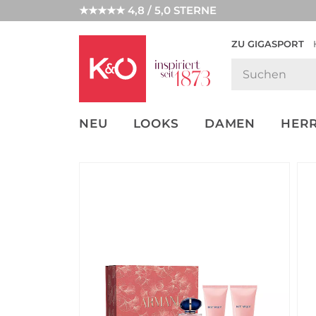
★★★★★ 4,8 / 5,0 STERNE
ZU GIGASPORT
GET THE
NEW IN
WEDDING
LOOK
VIBES
NEU
LOOKS
DAMEN
HER