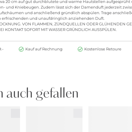
a 20 cm auf gut durchblutete und warme Hautstellen aufgesprüht wi
en- und Kniebeugen. Zudem lässt sich der Damenduft jederzeit zwis
aufschäumen und anschließend gründlich abspülen. Trage anschließe
n erfrischenden und unaufdringlich anziehenden Duft.
 TROCKNUNG. VON FLAMMEN, ZÜNDQUELLEN ODER GLÜHENDEN G
 BEI KONTAKT SOFORT MIT WASSER GRÜNDLICH AUSSPÜLEN.
.-
Kauf auf Rechnung
Kostenlose Retoure
 auch gefallen