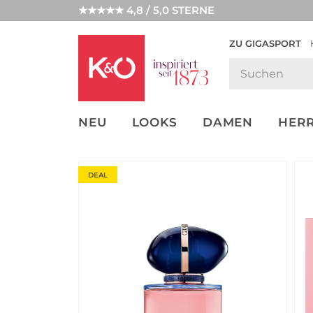
★★★★★ 4,8 / 5,0 STERNE
ZU GIGASPORT
GET THE
NEW IN
WEDDING
LOOK
VIBES
NEU
LOOKS
DAMEN
HER
DEAL