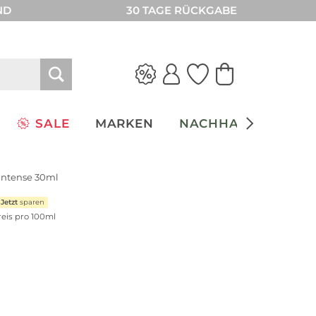
ND
30 TAGE RÜCKGABE
SALE
MARKEN
NACHHALTIGKEIT
Intense 30ml
Jetzt
sparen
reis pro 100ml