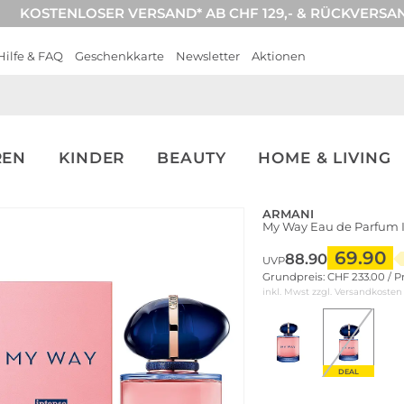
KOSTENLOSER VERSAND* AB CHF 129,- & RÜCKVERSA
Hilfe & FAQ
Geschenkkarte
Newsletter
Aktionen
REN
KINDER
BEAUTY
HOME & LIVING
ARMANI
My Way Eau de Parfum 
69.90
88.90
UVP
Grundpreis: CHF 233.00 / P
inkl. Mwst zzgl.
Versandkosten
DEAL