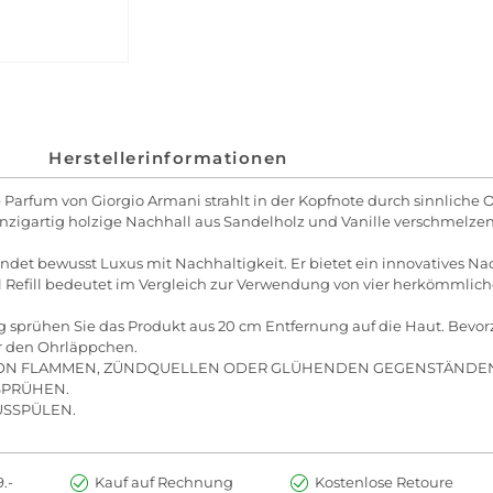
Herstellerinformationen
rfum von Giorgio Armani strahlt in der Kopfnote durch sinnliche O
nzigartig holzige Nachhall aus Sandelholz und Vanille verschmelze
t bewusst Luxus mit Nachhaltigkeit. Er bietet ein innovatives Nach
efill bedeutet im Vergleich zur Verwendung von vier herkömmlich
prühen Sie das Produkt aus 20 cm Entfernung auf die Haut. Bevorz
er den Ohrläppchen.
VON FLAMMEN, ZÜNDQUELLEN ODER GLÜHENDEN GEGENSTÄNDEN
 SPRÜHEN.
USSPÜLEN.
.-
Kauf auf Rechnung
Kostenlose Retoure