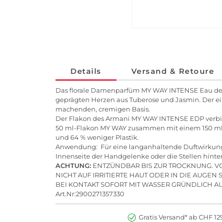
Details
Versand & Retoure
Das florale Damenparfüm MY WAY INTENSE Eau de Pa
geprägten Herzen aus Tuberose und Jasmin. Der ei
machenden, cremigen Basis.
Der Flakon des Armani MY WAY INTENSE EDP verbinde
50 ml-Flakon MY WAY zusammen mit einem 150 ml R
und 64 % weniger Plastik.
Anwendung: Für eine langanhaltende Duftwirkung s
Innenseite der Handgelenke oder die Stellen hint
ACHTUNG:
ENTZÜNDBAR BIS ZUR TROCKNUNG. 
NICHT AUF IRRITIERTE HAUT ODER IN DIE AUGEN
BEI KONTAKT SOFORT MIT WASSER GRÜNDLICH A
Art.Nr:2900271357330
Gratis Versand* ab CHF 129