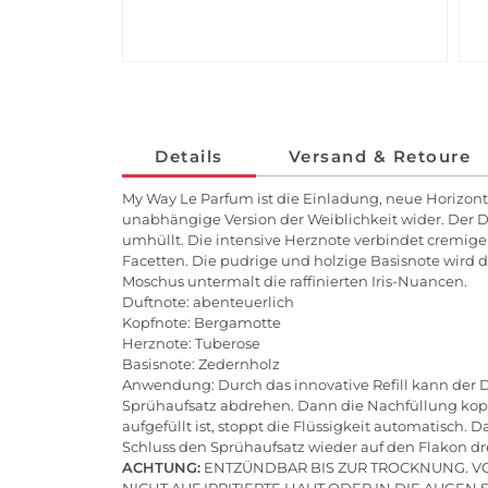
Details
Versand & Retoure
My Way Le Parfum ist die Einladung, neue Horizon
unabhängige Version der Weiblichkeit wider. Der 
umhüllt. Die intensive Herznote verbindet cremige
Facetten. Die pudrige und holzige Basisnote wird 
Moschus untermalt die raffinierten Iris-Nuancen.
Duftnote: abenteuerlich
Kopfnote: Bergamotte
Herznote: Tuberose
Basisnote: Zedernholz
Anwendung: Durch das innovative Refill kann der
Sprühaufsatz abdrehen. Dann die Nachfüllung kopf
aufgefüllt ist, stoppt die Flüssigkeit automatis
Schluss den Sprühaufsatz wieder auf den Flakon dr
ACHTUNG:
ENTZÜNDBAR BIS ZUR TROCKNUNG. 
NICHT AUF IRRITIERTE HAUT ODER IN DIE AUGEN