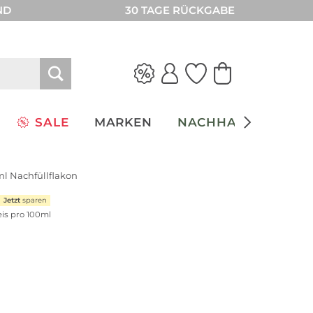
ND
30 TAGE RÜCKGABE
SALE
MARKEN
NACHHALTIGKEIT
l Nachfüllflakon
Jetzt
sparen
eis pro 100ml