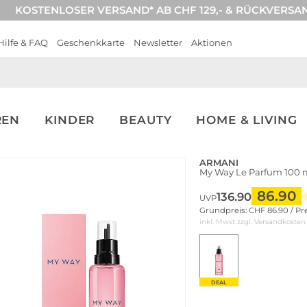
KOSTENLOSER VERSAND* AB CHF 129,- & RÜCKVERSA
Hilfe & FAQ
Geschenkkarte
Newsletter
Aktionen
REN
KINDER
BEAUTY
HOME & LIVING
ARMANI
My Way Le Parfum 100 m
86.90
136.90
UVP
Grundpreis: CHF 86.90 / Pr
inkl. Mwst zzgl.
Versandkosten
DEAL