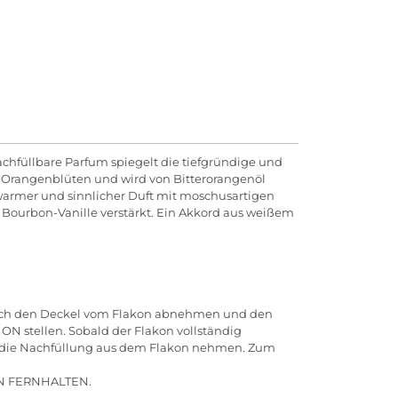
hfüllbare Parfum spiegelt die tiefgründige und
n Orangenblüten und wird von Bitterorangenöl
 warmer und sinnlicher Duft mit moschusartigen
 Bourbon-Vanille verstärkt. Ein Akkord aus weißem
nfach den Deckel vom Flakon abnehmen und den
N stellen. Sobald der Flakon vollständig
und die Nachfüllung aus dem Flakon nehmen. Zum
 FERNHALTEN.