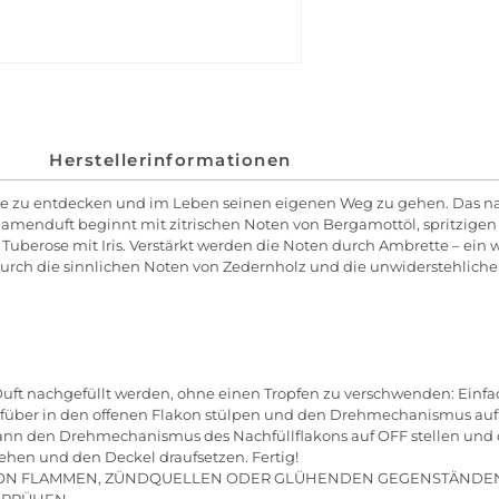
Herstellerinformationen
te zu entdecken und im Leben seinen eigenen Weg zu gehen. Das nac
Damenduft beginnt mit zitrischen Noten von Bergamottöl, spritzige
 Tuberose mit Iris. Verstärkt werden die Noten durch Ambrette – ein
durch die sinnlichen Noten von Zedernholz und die unwiderstehliche
 Duft nachgefüllt werden, ohne einen Tropfen zu verschwenden: Ei
über in den offenen Flakon stülpen und den Drehmechanismus auf O
ch. Dann den Drehmechanismus des Nachfüllflakons auf OFF stellen 
ehen und den Deckel draufsetzen. Fertig!
VON FLAMMEN, ZÜNDQUELLEN ODER GLÜHENDEN GEGENSTÄNDEN
 SPRÜHEN.