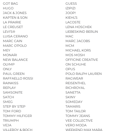
GOT BAG
GUESS
HUGO
IZIPIZI
JACK & JONES
JOOP!
KAPTEN & SON
KIEHL’S
LA PRAIRIE
LACOSTE
LE CREUSET
LENA HOSCHEK
LEVI’S®
LIEBESKIND BERLIN
LUISA CERANO
MAC
MARC CAIN
MARC JACOBS
MARC O’POLO
MCM
MEY
MICHAEL KORS
MONARI
MOS MOSH
NEW BALANCE
OFFICINE CREATIVE
OLYMP
ON SCHUHE
ONLY
OPUS
PAUL GREEN
POLO RALPH LAUREN
RAFFAELLO ROSSI
RAGWEAR
RAINKISS
REISENTHEL
REPLAY
RICHROYAL
SAMSONITE
SANETTA
SATCH
SKINY
SMEG
SOMEDAY
STEP BY STEP
TAMARIS
TOM FORD
TOM TAILOR
TOMMY HILFIGER
TOMMY JEANS
TRIUMPH
VEE COLLECTIVE
VEJA
VERO MODA
VILLEROY & BOCH
WEEKEND MAX MARA