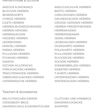
Herrenmode & Schuhe
ANZÜGE & SMOKINGS
ANZUGSSCHUHE HERREN
BLOUSON HERREN
BOOTS HERREN
BOXERSHORTS
CARGOHOSEN HERREN
CHINOS HERREN
DAUNENJACKEN HERREN
GILETS HERREN
GROSSE GRÖSSEN HERREN
HERREN BUSINESSHEMDEN
HERREN FREIZEITHEMDEN
HERREN HEMDEN
HERRENHOSEN
HERRENJACKEN
HERRENSNEAKER
HOODIES HERREN
JEANS HERREN
LEDERHOSEN
LEDERJACKEN HERREN
MÄNTEL HERREN
OVERSHIRTS HERREN
PARKA HERREN
POLOSHIRTS HERREN
PULLOVER HERREN
PULLUNDER HERREN
PYJAMAS HERREN
RUCKSÄCKE HERREN
SAKKOS
SOCKEN HERREN
SOCKEN MULTIPACKS
SONNENBRILLEN HERREN
STRICKJACKEN HERREN
SWEATER HERREN
TRACHTENMODE HERREN
T-SHIRTS HERREN
ÜBERGANGSJACKEN HERREN
UNTERHEMDEN HERREN
UNTERWÄSCHE HERREN
WINTERJACKEN HERREN
Taschen & Accessoires
BAUCHTASCHEN DAMEN
CLUTCHES UND MINIBAGS
CROSSBODY BAGS
DAMENRUCKSÄCKE
DAMENSCHALS & DAMENTÜCHER
SHOPPER