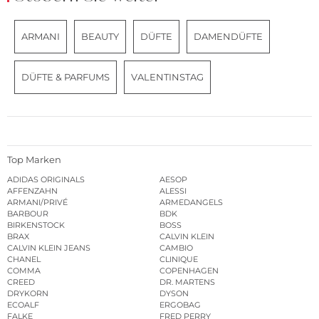
ARMANI
BEAUTY
DÜFTE
DAMENDÜFTE
DÜFTE & PARFUMS
VALENTINSTAG
Top Marken
ADIDAS ORIGINALS
AESOP
AFFENZAHN
ALESSI
ARMANI/PRIVÉ
ARMEDANGELS
BARBOUR
BDK
BIRKENSTOCK
BOSS
BRAX
CALVIN KLEIN
CALVIN KLEIN JEANS
CAMBIO
CHANEL
CLINIQUE
COMMA
COPENHAGEN
CREED
DR. MARTENS
DRYKORN
DYSON
ECOALF
ERGOBAG
FALKE
FRED PERRY