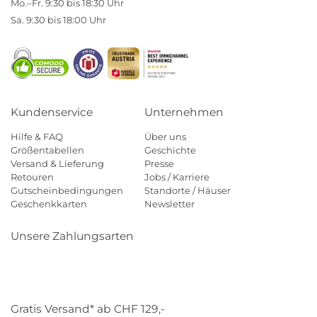
Mo.–Fr. 9:30 bis 18:30 Uhr
Sa. 9:30 bis 18:00 Uhr
Kundenservice
Unternehmen
Hilfe & FAQ
Über uns
Größentabellen
Geschichte
Versand & Lieferung
Presse
Retouren
Jobs / Karriere
Gutscheinbedingungen
Standorte / Häuser
Geschenkkarten
Newsletter
Unsere Zahlungsarten
Klarna
Mastercard
Visa
Diners
Applepay
Paypal
Gratis Versand* ab CHF 129,-