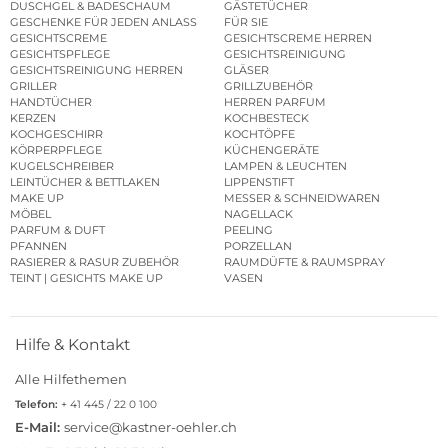
DUSCHGEL & BADESCHAUM
GÄSTETÜCHER
GESCHENKE FÜR JEDEN ANLASS
FÜR SIE
GESICHTSCREME
GESICHTSCREME HERREN
GESICHTSPFLEGE
GESICHTSREINIGUNG
GESICHTSREINIGUNG HERREN
GLÄSER
GRILLER
GRILLZUBEHÖR
HANDTÜCHER
HERREN PARFUM
KERZEN
KOCHBESTECK
KOCHGESCHIRR
KOCHTÖPFE
KÖRPERPFLEGE
KÜCHENGERÄTE
KUGELSCHREIBER
LAMPEN & LEUCHTEN
LEINTÜCHER & BETTLAKEN
LIPPENSTIFT
MAKE UP
MESSER & SCHNEIDWAREN
MÖBEL
NAGELLACK
PARFUM & DUFT
PEELING
PFANNEN
PORZELLAN
RASIERER & RASUR ZUBEHÖR
RAUMDÜFTE & RAUMSPRAY
TEINT | GESICHTS MAKE UP
VASEN
Hilfe & Kontakt
Alle Hilfethemen
Telefon:
+ 41 445 / 22 0 100
E-Mail:
service@kastner-oehler.ch