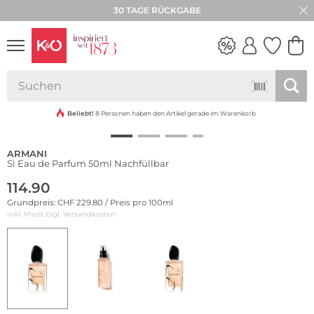
30 TAGE RÜCKGABE
NEW IN
WEDDING
VIBES
Beliebt!
8 Personen haben den Artikel gerade im Warenkorb
ARMANI
Sì Eau de Parfum 50ml Nachfüllbar
114.90
Grundpreis: CHF 229.80 / Preis pro 100ml
inkl. Mwst zzgl.
Versandkosten