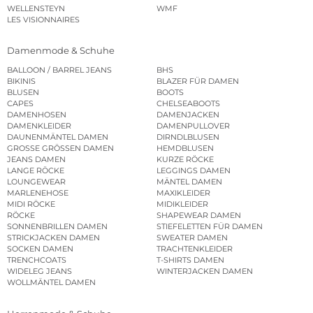
WELLENSTEYN
WMF
LES VISIONNAIRES
Damenmode & Schuhe
BALLOON / BARREL JEANS
BHS
BIKINIS
BLAZER FÜR DAMEN
BLUSEN
BOOTS
CAPES
CHELSEABOOTS
DAMENHOSEN
DAMENJACKEN
DAMENKLEIDER
DAMENPULLOVER
DAUNENMÄNTEL DAMEN
DIRNDLBLUSEN
GROSSE GRÖSSEN DAMEN
HEMDBLUSEN
JEANS DAMEN
KURZE RÖCKE
LANGE RÖCKE
LEGGINGS DAMEN
LOUNGEWEAR
MÄNTEL DAMEN
MARLENEHOSE
MAXIKLEIDER
MIDI RÖCKE
MIDIKLEIDER
RÖCKE
SHAPEWEAR DAMEN
SONNENBRILLEN DAMEN
STIEFELETTEN FÜR DAMEN
STRICKJACKEN DAMEN
SWEATER DAMEN
SOCKEN DAMEN
TRACHTENKLEIDER
TRENCHCOATS
T-SHIRTS DAMEN
WIDELEG JEANS
WINTERJACKEN DAMEN
WOLLMÄNTEL DAMEN