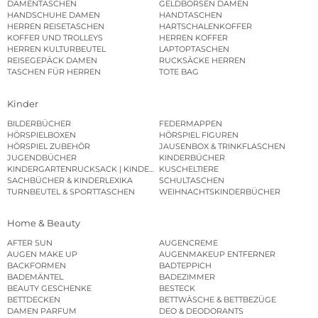
DAMENTASCHEN
GELDBÖRSEN DAMEN
HANDSCHUHE DAMEN
HANDTASCHEN
HERREN REISETASCHEN
HARTSCHALENKOFFER
KOFFER UND TROLLEYS
HERREN KOFFER
HERREN KULTURBEUTEL
LAPTOPTASCHEN
REISEGEPÄCK DAMEN
RUCKSÄCKE HERREN
TASCHEN FÜR HERREN
TOTE BAG
Kinder
BILDERBÜCHER
FEDERMAPPEN
HÖRSPIELBOXEN
HÖRSPIEL FIGUREN
HÖRSPIEL ZUBEHÖR
JAUSENBOX & TRINKFLASCHEN
JUGENDBÜCHER
KINDERBÜCHER
KINDERGARTENRUCKSACK | KINDERGARTENBEUTEL
KUSCHELTIERE
SACHBÜCHER & KINDERLEXIKA
SCHULTASCHEN
TURNBEUTEL & SPORTTASCHEN
WEIHNACHTSKINDERBÜCHER
Home & Beauty
AFTER SUN
AUGENCREME
AUGEN MAKE UP
AUGENMAKEUP ENTFERNER
BACKFORMEN
BADTEPPICH
BADEMÄNTEL
BADEZIMMER
BEAUTY GESCHENKE
BESTECK
BETTDECKEN
BETTWÄSCHE & BETTBEZÜGE
DAMEN PARFUM
DEO & DEODORANTS