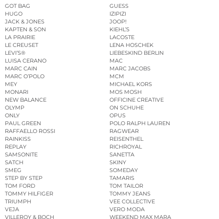
GOT BAG
GUESS
HUGO
IZIPIZI
JACK & JONES
JOOP!
KAPTEN & SON
KIEHL’S
LA PRAIRIE
LACOSTE
LE CREUSET
LENA HOSCHEK
LEVI’S®
LIEBESKIND BERLIN
LUISA CERANO
MAC
MARC CAIN
MARC JACOBS
MARC O’POLO
MCM
MEY
MICHAEL KORS
MONARI
MOS MOSH
NEW BALANCE
OFFICINE CREATIVE
OLYMP
ON SCHUHE
ONLY
OPUS
PAUL GREEN
POLO RALPH LAUREN
RAFFAELLO ROSSI
RAGWEAR
RAINKISS
REISENTHEL
REPLAY
RICHROYAL
SAMSONITE
SANETTA
SATCH
SKINY
SMEG
SOMEDAY
STEP BY STEP
TAMARIS
TOM FORD
TOM TAILOR
TOMMY HILFIGER
TOMMY JEANS
TRIUMPH
VEE COLLECTIVE
VEJA
VERO MODA
VILLEROY & BOCH
WEEKEND MAX MARA