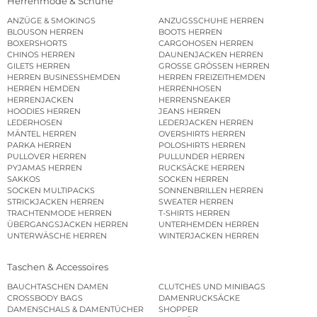
Herrenmode & Schuhe
ANZÜGE & SMOKINGS
ANZUGSSCHUHE HERREN
BLOUSON HERREN
BOOTS HERREN
BOXERSHORTS
CARGOHOSEN HERREN
CHINOS HERREN
DAUNENJACKEN HERREN
GILETS HERREN
GROSSE GRÖSSEN HERREN
HERREN BUSINESSHEMDEN
HERREN FREIZEITHEMDEN
HERREN HEMDEN
HERRENHOSEN
HERRENJACKEN
HERRENSNEAKER
HOODIES HERREN
JEANS HERREN
LEDERHOSEN
LEDERJACKEN HERREN
MÄNTEL HERREN
OVERSHIRTS HERREN
PARKA HERREN
POLOSHIRTS HERREN
PULLOVER HERREN
PULLUNDER HERREN
PYJAMAS HERREN
RUCKSÄCKE HERREN
SAKKOS
SOCKEN HERREN
SOCKEN MULTIPACKS
SONNENBRILLEN HERREN
STRICKJACKEN HERREN
SWEATER HERREN
TRACHTENMODE HERREN
T-SHIRTS HERREN
ÜBERGANGSJACKEN HERREN
UNTERHEMDEN HERREN
UNTERWÄSCHE HERREN
WINTERJACKEN HERREN
Taschen & Accessoires
BAUCHTASCHEN DAMEN
CLUTCHES UND MINIBAGS
CROSSBODY BAGS
DAMENRUCKSÄCKE
DAMENSCHALS & DAMENTÜCHER
SHOPPER