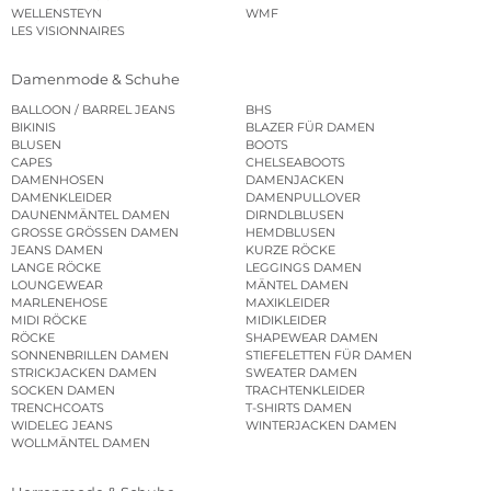
WELLENSTEYN
WMF
LES VISIONNAIRES
Damenmode & Schuhe
BALLOON / BARREL JEANS
BHS
BIKINIS
BLAZER FÜR DAMEN
BLUSEN
BOOTS
CAPES
CHELSEABOOTS
DAMENHOSEN
DAMENJACKEN
DAMENKLEIDER
DAMENPULLOVER
DAUNENMÄNTEL DAMEN
DIRNDLBLUSEN
GROSSE GRÖSSEN DAMEN
HEMDBLUSEN
JEANS DAMEN
KURZE RÖCKE
LANGE RÖCKE
LEGGINGS DAMEN
LOUNGEWEAR
MÄNTEL DAMEN
MARLENEHOSE
MAXIKLEIDER
MIDI RÖCKE
MIDIKLEIDER
RÖCKE
SHAPEWEAR DAMEN
SONNENBRILLEN DAMEN
STIEFELETTEN FÜR DAMEN
STRICKJACKEN DAMEN
SWEATER DAMEN
SOCKEN DAMEN
TRACHTENKLEIDER
TRENCHCOATS
T-SHIRTS DAMEN
WIDELEG JEANS
WINTERJACKEN DAMEN
WOLLMÄNTEL DAMEN