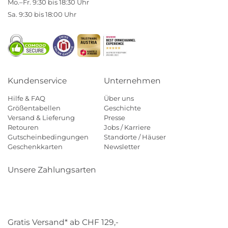
Mo.–Fr. 9:30 bis 18:30 Uhr
Sa. 9:30 bis 18:00 Uhr
Kundenservice
Unternehmen
Hilfe & FAQ
Über uns
Größentabellen
Geschichte
Versand & Lieferung
Presse
Retouren
Jobs / Karriere
Gutscheinbedingungen
Standorte / Häuser
Geschenkkarten
Newsletter
Unsere Zahlungsarten
Klarna
Mastercard
Visa
Diners
Applepay
Paypal
Gratis Versand* ab CHF 129,-