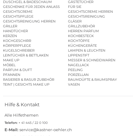
DUSCHGEL & BADESCHAUM
GÄSTETÜCHER
GESCHENKE FÜR JEDEN ANLASS
FÜR SIE
GESICHTSCREME
GESICHTSCREME HERREN
GESICHTSPFLEGE
GESICHTSREINIGUNG
GESICHTSREINIGUNG HERREN
GLÄSER
GRILLER
GRILLZUBEHÖR
HANDTÜCHER
HERREN PARFUM
KERZEN
KOCHBESTECK
KOCHGESCHIRR
KOCHTÖPFE
KÖRPERPFLEGE
KÜCHENGERÄTE
KUGELSCHREIBER
LAMPEN & LEUCHTEN
LEINTÜCHER & BETTLAKEN
LIPPENSTIFT
MAKE UP
MESSER & SCHNEIDWAREN
MÖBEL
NAGELLACK
PARFUM & DUFT
PEELING
PFANNEN
PORZELLAN
RASIERER & RASUR ZUBEHÖR
RAUMDÜFTE & RAUMSPRAY
TEINT | GESICHTS MAKE UP
VASEN
Hilfe & Kontakt
Alle Hilfethemen
Telefon:
+ 41 445 / 22 0 100
E-Mail:
service@kastner-oehler.ch