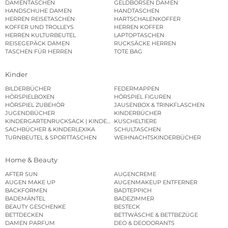
DAMENTASCHEN
GELDBÖRSEN DAMEN
HANDSCHUHE DAMEN
HANDTASCHEN
HERREN REISETASCHEN
HARTSCHALENKOFFER
KOFFER UND TROLLEYS
HERREN KOFFER
HERREN KULTURBEUTEL
LAPTOPTASCHEN
REISEGEPÄCK DAMEN
RUCKSÄCKE HERREN
TASCHEN FÜR HERREN
TOTE BAG
Kinder
BILDERBÜCHER
FEDERMAPPEN
HÖRSPIELBOXEN
HÖRSPIEL FIGUREN
HÖRSPIEL ZUBEHÖR
JAUSENBOX & TRINKFLASCHEN
JUGENDBÜCHER
KINDERBÜCHER
KINDERGARTENRUCKSACK | KINDERGARTENBEUTEL
KUSCHELTIERE
SACHBÜCHER & KINDERLEXIKA
SCHULTASCHEN
TURNBEUTEL & SPORTTASCHEN
WEIHNACHTSKINDERBÜCHER
Home & Beauty
AFTER SUN
AUGENCREME
AUGEN MAKE UP
AUGENMAKEUP ENTFERNER
BACKFORMEN
BADTEPPICH
BADEMÄNTEL
BADEZIMMER
BEAUTY GESCHENKE
BESTECK
BETTDECKEN
BETTWÄSCHE & BETTBEZÜGE
DAMEN PARFUM
DEO & DEODORANTS