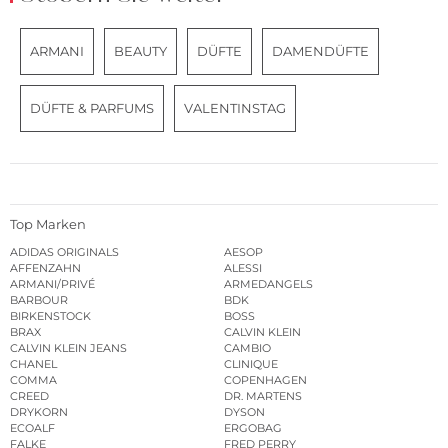
ARMANI
BEAUTY
DÜFTE
DAMENDÜFTE
DÜFTE & PARFUMS
VALENTINSTAG
Top Marken
ADIDAS ORIGINALS
AESOP
AFFENZAHN
ALESSI
ARMANI/PRIVÉ
ARMEDANGELS
BARBOUR
BDK
BIRKENSTOCK
BOSS
BRAX
CALVIN KLEIN
CALVIN KLEIN JEANS
CAMBIO
CHANEL
CLINIQUE
COMMA
COPENHAGEN
CREED
DR. MARTENS
DRYKORN
DYSON
ECOALF
ERGOBAG
FALKE
FRED PERRY