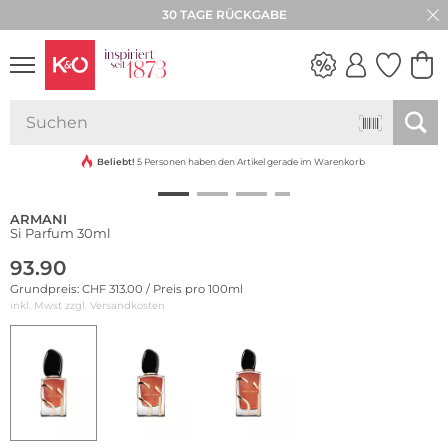
30 TAGE RÜCKGABE
NEW IN
WEDDING
VIBES
Beliebt!
5 Personen haben den Artikel gerade im Warenkorb
ARMANI
Si Parfum 30ml
93.90
Grundpreis: CHF 313.00 / Preis pro 100ml
inkl. Mwst zzgl.
Versandkosten