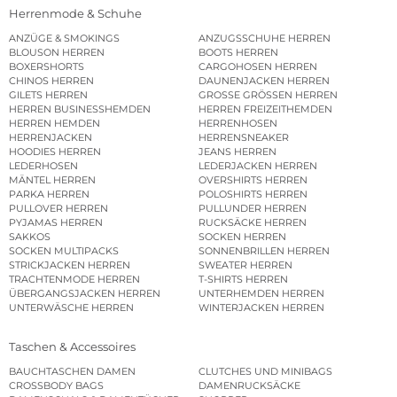
Herrenmode & Schuhe
ANZÜGE & SMOKINGS
ANZUGSSCHUHE HERREN
BLOUSON HERREN
BOOTS HERREN
BOXERSHORTS
CARGOHOSEN HERREN
CHINOS HERREN
DAUNENJACKEN HERREN
GILETS HERREN
GROSSE GRÖSSEN HERREN
HERREN BUSINESSHEMDEN
HERREN FREIZEITHEMDEN
HERREN HEMDEN
HERRENHOSEN
HERRENJACKEN
HERRENSNEAKER
HOODIES HERREN
JEANS HERREN
LEDERHOSEN
LEDERJACKEN HERREN
MÄNTEL HERREN
OVERSHIRTS HERREN
PARKA HERREN
POLOSHIRTS HERREN
PULLOVER HERREN
PULLUNDER HERREN
PYJAMAS HERREN
RUCKSÄCKE HERREN
SAKKOS
SOCKEN HERREN
SOCKEN MULTIPACKS
SONNENBRILLEN HERREN
STRICKJACKEN HERREN
SWEATER HERREN
TRACHTENMODE HERREN
T-SHIRTS HERREN
ÜBERGANGSJACKEN HERREN
UNTERHEMDEN HERREN
UNTERWÄSCHE HERREN
WINTERJACKEN HERREN
Taschen & Accessoires
BAUCHTASCHEN DAMEN
CLUTCHES UND MINIBAGS
CROSSBODY BAGS
DAMENRUCKSÄCKE