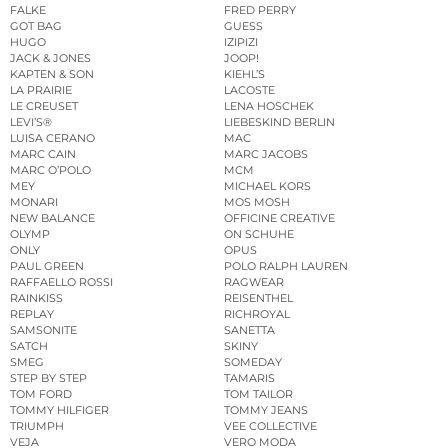
FALKE
FRED PERRY
GOT BAG
GUESS
HUGO
IZIPIZI
JACK & JONES
JOOP!
KAPTEN & SON
KIEHL’S
LA PRAIRIE
LACOSTE
LE CREUSET
LENA HOSCHEK
LEVI’S®
LIEBESKIND BERLIN
LUISA CERANO
MAC
MARC CAIN
MARC JACOBS
MARC O’POLO
MCM
MEY
MICHAEL KORS
MONARI
MOS MOSH
NEW BALANCE
OFFICINE CREATIVE
OLYMP
ON SCHUHE
ONLY
OPUS
PAUL GREEN
POLO RALPH LAUREN
RAFFAELLO ROSSI
RAGWEAR
RAINKISS
REISENTHEL
REPLAY
RICHROYAL
SAMSONITE
SANETTA
SATCH
SKINY
SMEG
SOMEDAY
STEP BY STEP
TAMARIS
TOM FORD
TOM TAILOR
TOMMY HILFIGER
TOMMY JEANS
TRIUMPH
VEE COLLECTIVE
VEJA
VERO MODA