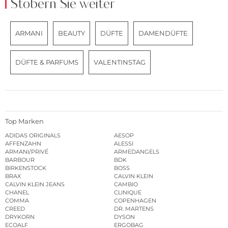
Stöbern Sie weiter
ARMANI
BEAUTY
DÜFTE
DAMENDÜFTE
DÜFTE & PARFUMS
VALENTINSTAG
Top Marken
ADIDAS ORIGINALS
AESOP
AFFENZAHN
ALESSI
ARMANI/PRIVÉ
ARMEDANGELS
BARBOUR
BDK
BIRKENSTOCK
BOSS
BRAX
CALVIN KLEIN
CALVIN KLEIN JEANS
CAMBIO
CHANEL
CLINIQUE
COMMA
COPENHAGEN
CREED
DR. MARTENS
DRYKORN
DYSON
ECOALF
ERGOBAG