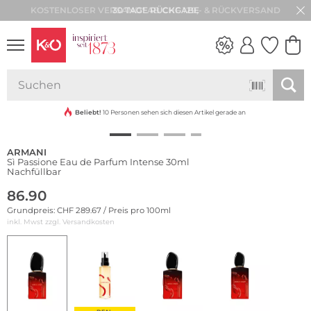
30 TAGE RÜCKGABE
NEW IN
WEDDING
VIBES
Beliebt!
10 Personen sehen sich diesen Artikel gerade an
ARMANI
Sì Passione Eau de Parfum Intense 30ml
Nachfüllbar
86.90
Grundpreis: CHF 289.67 / Preis pro 100ml
inkl. Mwst zzgl.
Versandkosten