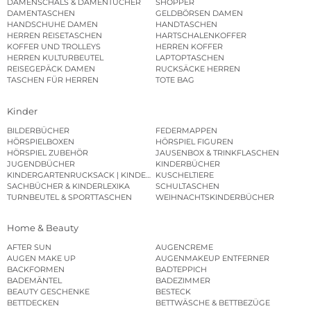
DAMENSCHALS & DAMENTÜCHER
SHOPPER
DAMENTASCHEN
GELDBÖRSEN DAMEN
HANDSCHUHE DAMEN
HANDTASCHEN
HERREN REISETASCHEN
HARTSCHALENKOFFER
KOFFER UND TROLLEYS
HERREN KOFFER
HERREN KULTURBEUTEL
LAPTOPTASCHEN
REISEGEPÄCK DAMEN
RUCKSÄCKE HERREN
TASCHEN FÜR HERREN
TOTE BAG
Kinder
BILDERBÜCHER
FEDERMAPPEN
HÖRSPIELBOXEN
HÖRSPIEL FIGUREN
HÖRSPIEL ZUBEHÖR
JAUSENBOX & TRINKFLASCHEN
JUGENDBÜCHER
KINDERBÜCHER
KINDERGARTENRUCKSACK | KINDERGARTENBEUTEL
KUSCHELTIERE
SACHBÜCHER & KINDERLEXIKA
SCHULTASCHEN
TURNBEUTEL & SPORTTASCHEN
WEIHNACHTSKINDERBÜCHER
Home & Beauty
AFTER SUN
AUGENCREME
AUGEN MAKE UP
AUGENMAKEUP ENTFERNER
BACKFORMEN
BADTEPPICH
BADEMÄNTEL
BADEZIMMER
BEAUTY GESCHENKE
BESTECK
BETTDECKEN
BETTWÄSCHE & BETTBEZÜGE