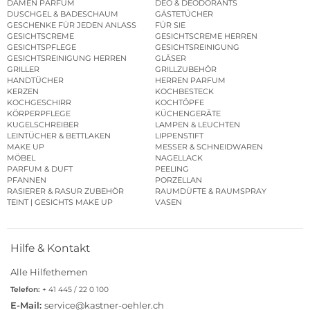
DAMEN PARFUM
DEO & DEODORANTS
DUSCHGEL & BADESCHAUM
GÄSTETÜCHER
GESCHENKE FÜR JEDEN ANLASS
FÜR SIE
GESICHTSCREME
GESICHTSCREME HERREN
GESICHTSPFLEGE
GESICHTSREINIGUNG
GESICHTSREINIGUNG HERREN
GLÄSER
GRILLER
GRILLZUBEHÖR
HANDTÜCHER
HERREN PARFUM
KERZEN
KOCHBESTECK
KOCHGESCHIRR
KOCHTÖPFE
KÖRPERPFLEGE
KÜCHENGERÄTE
KUGELSCHREIBER
LAMPEN & LEUCHTEN
LEINTÜCHER & BETTLAKEN
LIPPENSTIFT
MAKE UP
MESSER & SCHNEIDWAREN
MÖBEL
NAGELLACK
PARFUM & DUFT
PEELING
PFANNEN
PORZELLAN
RASIERER & RASUR ZUBEHÖR
RAUMDÜFTE & RAUMSPRAY
TEINT | GESICHTS MAKE UP
VASEN
Hilfe & Kontakt
Alle Hilfethemen
Telefon:
+ 41 445 / 22 0 100
E-Mail:
service@kastner-oehler.ch