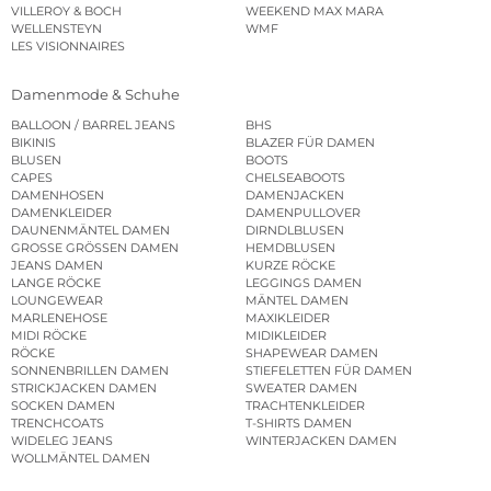
VILLEROY & BOCH
WEEKEND MAX MARA
WELLENSTEYN
WMF
LES VISIONNAIRES
Damenmode & Schuhe
BALLOON / BARREL JEANS
BHS
BIKINIS
BLAZER FÜR DAMEN
BLUSEN
BOOTS
CAPES
CHELSEABOOTS
DAMENHOSEN
DAMENJACKEN
DAMENKLEIDER
DAMENPULLOVER
DAUNENMÄNTEL DAMEN
DIRNDLBLUSEN
GROSSE GRÖSSEN DAMEN
HEMDBLUSEN
JEANS DAMEN
KURZE RÖCKE
LANGE RÖCKE
LEGGINGS DAMEN
LOUNGEWEAR
MÄNTEL DAMEN
MARLENEHOSE
MAXIKLEIDER
MIDI RÖCKE
MIDIKLEIDER
RÖCKE
SHAPEWEAR DAMEN
SONNENBRILLEN DAMEN
STIEFELETTEN FÜR DAMEN
STRICKJACKEN DAMEN
SWEATER DAMEN
SOCKEN DAMEN
TRACHTENKLEIDER
TRENCHCOATS
T-SHIRTS DAMEN
WIDELEG JEANS
WINTERJACKEN DAMEN
WOLLMÄNTEL DAMEN