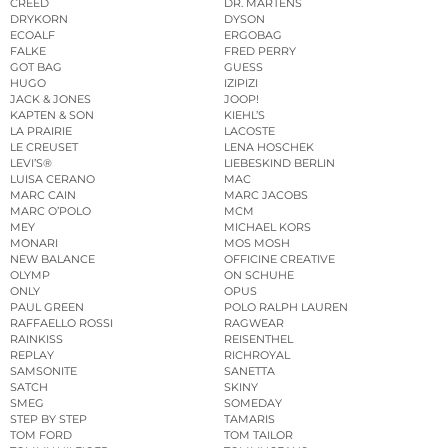
CREED
DR. MARTENS
DRYKORN
DYSON
ECOALF
ERGOBAG
FALKE
FRED PERRY
GOT BAG
GUESS
HUGO
IZIPIZI
JACK & JONES
JOOP!
KAPTEN & SON
KIEHL’S
LA PRAIRIE
LACOSTE
LE CREUSET
LENA HOSCHEK
LEVI’S®
LIEBESKIND BERLIN
LUISA CERANO
MAC
MARC CAIN
MARC JACOBS
MARC O’POLO
MCM
MEY
MICHAEL KORS
MONARI
MOS MOSH
NEW BALANCE
OFFICINE CREATIVE
OLYMP
ON SCHUHE
ONLY
OPUS
PAUL GREEN
POLO RALPH LAUREN
RAFFAELLO ROSSI
RAGWEAR
RAINKISS
REISENTHEL
REPLAY
RICHROYAL
SAMSONITE
SANETTA
SATCH
SKINY
SMEG
SOMEDAY
STEP BY STEP
TAMARIS
TOM FORD
TOM TAILOR