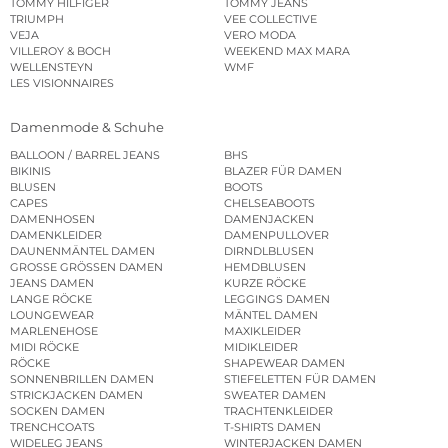
TOMMY HILFIGER
TOMMY JEANS
TRIUMPH
VEE COLLECTIVE
VEJA
VERO MODA
VILLEROY & BOCH
WEEKEND MAX MARA
WELLENSTEYN
WMF
LES VISIONNAIRES
Damenmode & Schuhe
BALLOON / BARREL JEANS
BHS
BIKINIS
BLAZER FÜR DAMEN
BLUSEN
BOOTS
CAPES
CHELSEABOOTS
DAMENHOSEN
DAMENJACKEN
DAMENKLEIDER
DAMENPULLOVER
DAUNENMÄNTEL DAMEN
DIRNDLBLUSEN
GROSSE GRÖSSEN DAMEN
HEMDBLUSEN
JEANS DAMEN
KURZE RÖCKE
LANGE RÖCKE
LEGGINGS DAMEN
LOUNGEWEAR
MÄNTEL DAMEN
MARLENEHOSE
MAXIKLEIDER
MIDI RÖCKE
MIDIKLEIDER
RÖCKE
SHAPEWEAR DAMEN
SONNENBRILLEN DAMEN
STIEFELETTEN FÜR DAMEN
STRICKJACKEN DAMEN
SWEATER DAMEN
SOCKEN DAMEN
TRACHTENKLEIDER
TRENCHCOATS
T-SHIRTS DAMEN
WIDELEG JEANS
WINTERJACKEN DAMEN