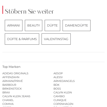
Stöbern Sie weiter
ARMANI
BEAUTY
DÜFTE
DAMENDÜFTE
DÜFTE & PARFUMS
VALENTINSTAG
Top Marken
ADIDAS ORIGINALS
AESOP
AFFENZAHN
ALESSI
ARMANI/PRIVÉ
ARMEDANGELS
BARBOUR
BDK
BIRKENSTOCK
BOSS
BRAX
CALVIN KLEIN
CALVIN KLEIN JEANS
CAMBIO
CHANEL
CLINIQUE
COMMA
COPENHAGEN