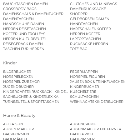
BAUCHTASCHEN DAMEN
CLUTCHES UND MINIBAGS
CROSSBODY BAGS
DAMENRUCKSÄCKE
DAMENSCHALS & DAMENTÜCHER
SHOPPER
DAMENTASCHEN
GELDBÖRSEN DAMEN
HANDSCHUHE DAMEN
HANDTASCHEN
HERREN REISETASCHEN
HARTSCHALENKOFFER
KOFFER UND TROLLEYS
HERREN KOFFER
HERREN KULTURBEUTEL
LAPTOPTASCHEN
REISEGEPÄCK DAMEN
RUCKSÄCKE HERREN
TASCHEN FÜR HERREN
TOTE BAG
Kinder
BILDERBÜCHER
FEDERMAPPEN
HÖRSPIELBOXEN
HÖRSPIEL FIGUREN
HÖRSPIEL ZUBEHÖR
JAUSENBOX & TRINKFLASCHEN
JUGENDBÜCHER
KINDERBÜCHER
KINDERGARTENRUCKSACK | KINDERGARTENBEUTEL
KUSCHELTIERE
SACHBÜCHER & KINDERLEXIKA
SCHULTASCHEN
TURNBEUTEL & SPORTTASCHEN
WEIHNACHTSKINDERBÜCHER
Home & Beauty
AFTER SUN
AUGENCREME
AUGEN MAKE UP
AUGENMAKEUP ENTFERNER
BACKFORMEN
BADTEPPICH
BADEMÄNTEL
BADEZIMMER