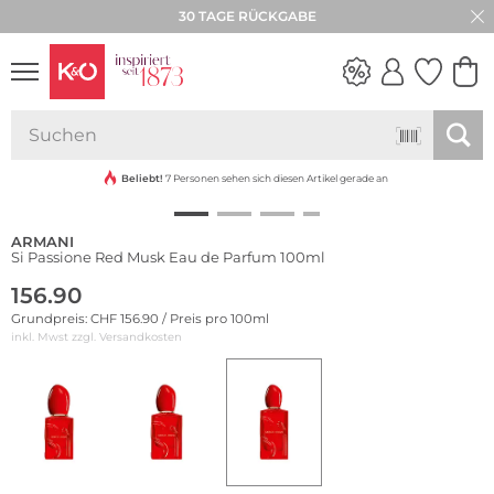
30 TAGE RÜCKGABE
NEW IN
WEDDING
VIBES
Beliebt!
7 Personen sehen sich diesen Artikel gerade an
ARMANI
Si Passione Red Musk Eau de Parfum 100ml
156.90
Grundpreis: CHF 156.90 / Preis pro 100ml
inkl. Mwst zzgl.
Versandkosten