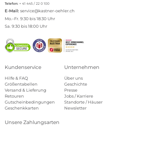
Telefon:
+ 41 445 / 22 0 100
E-Mail:
service@kastner-oehler.ch
Mo.–Fr. 9:30 bis 18:30 Uhr
Sa. 9:30 bis 18:00 Uhr
Kundenservice
Unternehmen
Hilfe & FAQ
Über uns
Größentabellen
Geschichte
Versand & Lieferung
Presse
Retouren
Jobs / Karriere
Gutscheinbedingungen
Standorte / Häuser
Geschenkkarten
Newsletter
Unsere Zahlungsarten
Klarna
Mastercard
Visa
Diners
Applepay
Paypal