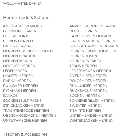
WOLLMÄNTEL DAMEN
Herrenmode & Schuhe
ANZÜGE & SMOKINGS
ANZUGSSCHUHE HERREN
BLOUSON HERREN
BOOTS HERREN
BOXERSHORTS
CARGOHOSEN HERREN
CHINOS HERREN
DAUNENJACKEN HERREN
GILETS HERREN
GROSSE GRÖSSEN HERREN
HERREN BUSINESSHEMDEN
HERREN FREIZEITHEMDEN
HERREN HEMDEN
HERRENHOSEN
HERRENJACKEN
HERRENSNEAKER
HOODIES HERREN
JEANS HERREN
LEDERHOSEN
LEDERJACKEN HERREN
MÄNTEL HERREN
OVERSHIRTS HERREN
PARKA HERREN
POLOSHIRTS HERREN
PULLOVER HERREN
PULLUNDER HERREN
PYJAMAS HERREN
RUCKSÄCKE HERREN
SAKKOS
SOCKEN HERREN
SOCKEN MULTIPACKS
SONNENBRILLEN HERREN
STRICKJACKEN HERREN
SWEATER HERREN
TRACHTENMODE HERREN
T-SHIRTS HERREN
ÜBERGANGSJACKEN HERREN
UNTERHEMDEN HERREN
UNTERWÄSCHE HERREN
WINTERJACKEN HERREN
Taschen & Accessoires