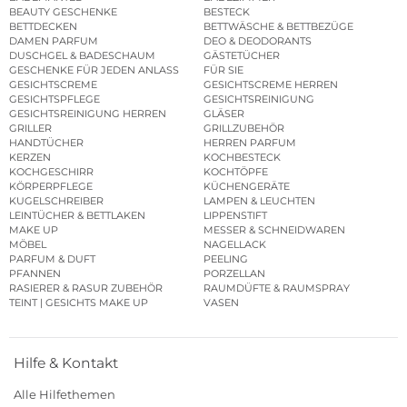
BEAUTY GESCHENKE
BESTECK
BETTDECKEN
BETTWÄSCHE & BETTBEZÜGE
DAMEN PARFUM
DEO & DEODORANTS
DUSCHGEL & BADESCHAUM
GÄSTETÜCHER
GESCHENKE FÜR JEDEN ANLASS
FÜR SIE
GESICHTSCREME
GESICHTSCREME HERREN
GESICHTSPFLEGE
GESICHTSREINIGUNG
GESICHTSREINIGUNG HERREN
GLÄSER
GRILLER
GRILLZUBEHÖR
HANDTÜCHER
HERREN PARFUM
KERZEN
KOCHBESTECK
KOCHGESCHIRR
KOCHTÖPFE
KÖRPERPFLEGE
KÜCHENGERÄTE
KUGELSCHREIBER
LAMPEN & LEUCHTEN
LEINTÜCHER & BETTLAKEN
LIPPENSTIFT
MAKE UP
MESSER & SCHNEIDWAREN
MÖBEL
NAGELLACK
PARFUM & DUFT
PEELING
PFANNEN
PORZELLAN
RASIERER & RASUR ZUBEHÖR
RAUMDÜFTE & RAUMSPRAY
TEINT | GESICHTS MAKE UP
VASEN
Hilfe & Kontakt
Alle Hilfethemen